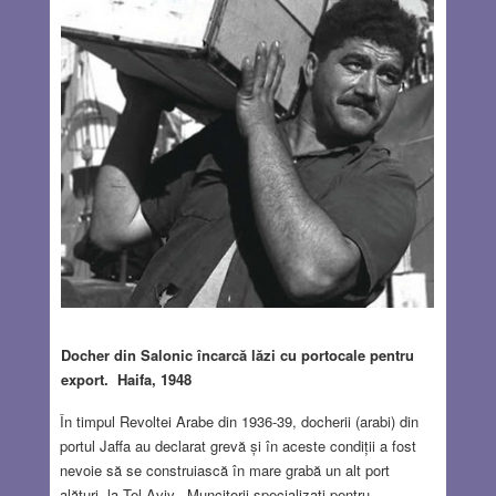
Docher din Salonic încarcă lăzi cu portocale pentru
export. Haifa, 1948
În timpul Revoltei Arabe din 1936-39, docherii (arabi) din
portul Jaffa au declarat grevă și în aceste condiții a fost
nevoie să se construiască în mare grabă un alt port
alături, la Tel Aviv. Muncitorii specializați pentru