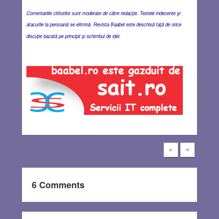
Comentariile cititorilor sunt moderate de către redacţie. Textele indecente şi
atacurile la persoană se elimină. Revista Baabel este deschisă faţă de orice
discuţie bazată pe principii şi schimbul de idei.
6 Comments