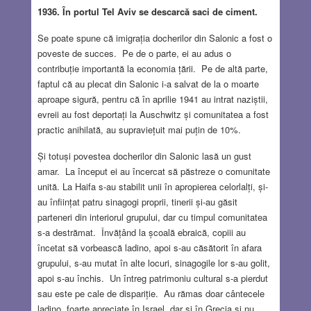
1936. În portul Tel Aviv se descarcă saci de ciment.
Se poate spune că imigrația docherilor din Salonic a fost o
poveste de succes. Pe de o parte, ei au adus o
contribuție importantă la economia țării. Pe de altă parte,
faptul că au plecat din Salonic i-a salvat de la o moarte
aproape sigură, pentru că în aprilie 1941 au intrat naziștii,
evreii au fost deportați la Auschwitz și comunitatea a fost
practic anihilată, au supraviețuit mai puțin de 10%.
Și totuși povestea docherilor din Salonic lasă un gust
amar. La început ei au încercat să păstreze o comunitate
unită. La Haifa s-au stabilit unii în apropierea celorlalți, și-
au înființat patru sinagogi proprii, tinerii și-au găsit
parteneri din interiorul grupului, dar cu timpul comunitatea
s-a destrămat. Învățând la școală ebraică, copiii au
încetat să vorbească ladino, apoi s-au căsătorit în afara
grupului, s-au mutat în alte locuri, sinagogile lor s-au golit,
apoi s-au închis. Un întreg patrimoniu cultural s-a pierdut
sau este pe cale de dispariție. Au rămas doar cântecele
ladino, foarte apreciate în Israel, dar și în Grecia și nu