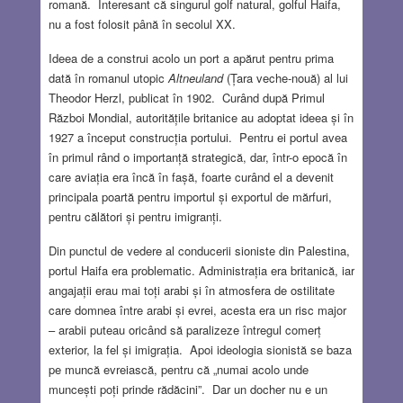
romană. Interesant că singurul golf natural, golful Haifa,
nu a fost folosit până în secolul XX.
Ideea de a construi acolo un port a apărut pentru prima
dată în romanul utopic
Altneuland
(Țara veche-nouă) al lui
Theodor Herzl, publicat în 1902. Curând după Primul
Război Mondial, autoritățile britanice au adoptat ideea și în
1927 a început construcția portului. Pentru ei portul avea
în primul rând o importanță strategică, dar, într-o epocă în
care aviația era încă în fașă, foarte curând el a devenit
principala poartă pentru importul și exportul de mărfuri,
pentru călători și pentru imigranți.
Din punctul de vedere al conducerii sioniste din Palestina,
portul Haifa era problematic. Administrația era britanică, iar
angajații erau mai toți arabi și în atmosfera de ostilitate
care domnea între arabi și evrei, acesta era un risc major
– arabii puteau oricând să paralizeze întregul comerț
exterior, la fel și imigrația. Apoi ideologia sionistă se baza
pe muncă evreiască, pentru că „numai acolo unde
muncești poți prinde rădăcini”. Dar un docher nu e un