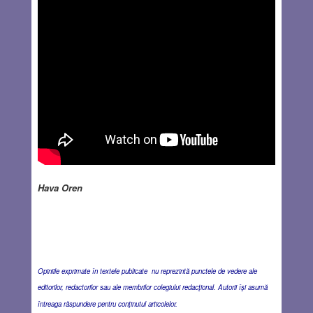
Hava Oren
Opiniile exprimate în textele publicate nu reprezintă punctele de vedere ale
editorilor, redactorilor sau ale membrilor colegiului redacţional. Autorii îşi asumă
întreaga răspundere pentru conţinutul articolelor.