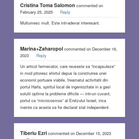
Cristina Toma Salomon
commented on
February 25, 2025
Reply
Multumesc mult. Este intr-adevar interesant.
Marina+Zaharopol
commented on December 16,
2023
Reply
Un articol fermecator, care reuseste sa “incapsuleze”
in mod pitoresc efortul depus la construirea unei
economii portuare viabile, freamatul activitatii din
portul Haifa, spiritul local de ingeniozitate in a gasi
solutii optime la probleme dificile — intr-un cuvant,
portul ca “microcosmos” al Eretzului Israel, inca
inainte ca acesta sa fie declarat stat independent.
Tiberiu Ezri
commented on December 15, 2023