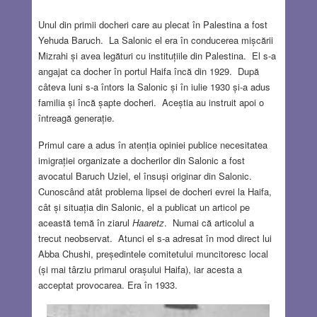
Unul din primii docheri care au plecat în Palestina a fost
Yehuda Baruch. La Salonic el era în conducerea mișcării
Mizrahi și avea legături cu instituțiile din Palestina. El s-a
angajat ca docher în portul Haifa încă din 1929. După
câteva luni s-a întors la Salonic și în iulie 1930 și-a adus
familia și încă șapte docheri. Aceștia au instruit apoi o
întreagă generație.
Primul care a adus în atenția opiniei publice necesitatea
imigrației organizate a docherilor din Salonic a fost
avocatul Baruch Uziel, el însuși originar din Salonic.
Cunoscând atât problema lipsei de docheri evrei la Haifa,
cât și situația din Salonic, el a publicat un articol pe
această temă în ziarul
Haaretz
. Numai că articolul a
trecut neobservat. Atunci el s-a adresat în mod direct lui
Abba Chushi, președintele comitetului muncitoresc local
(și mai târziu primarul orașului Haifa), iar acesta a
acceptat provocarea. Era în 1933.