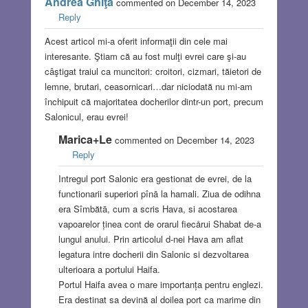
Andrea Ghiţă
commented on December 14, 2023
Reply
Acest articol mi-a oferit informaţii din cele mai
interesante. Ştiam că au fost mulţi evrei care şi-au
câştigat traiul ca muncitori: croitori, cizmari, tăietori de
lemne, brutari, ceasornicari…dar niciodată nu mi-am
închipuit că majoritatea docherilor dintr-un port, precum
Salonicul, erau evrei!
Marica+Le
commented on December 14, 2023
Reply
Intregul port Salonic era gestionat de evrei, de la
functionarii superiori pînā la hamali. Ziua de odihna
era Sîmbătā, cum a scris Hava, si acostarea
vapoarelor ținea cont de orarul fiecårui Shabat de-a
lungul anului. Prin articolul d-nei Hava am aflat
legatura intre docherii din Salonic si dezvoltarea
ulterioara a portului Haifa.
Portul Haifa avea o mare importanța pentru englezi.
Era destinat sa devină al doilea port ca marime din