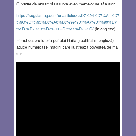
O privire de ansamblu asupra evenimentelor se află aici:
https://segulamag.com/en/articles/%D7%94%D7%A1%D7
%9C%D7%95%D7%A0%D7%99%D7%A7%D7%99%D7
%9D-%D7%91%D7%90%D7%99%D7%9D/
(în engleză)
Filmul despre istoria portului Haifa (subtitrat în engleză)
aduce numeroase imagini care ilustrează povestea de mai
sus.