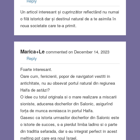
Reply
Un articol interesant și cuprinzător reflectând nu numai
o filă istorică dar și destinul natural de a te asimila în
noua societate care te-a primit.
Marica+Le
commented on December 14, 2023
Reply
Foarte interesant.
Oare cum, fenicienii, popor de navigatori vestiti in
antichitate, nu au obsevat portul natural din regiunea
Haifa de astāzi?
O idee cu totul originala si o mare realizare a miscarii
sioniste, aducerea docherilor din Salonic, asigurînd
forța de munca evreiasca in portul Haifa.
Gasesc ca istoria urmasilor docherilor din Salonic este
o istorie de succes, s-a pierdut limba ladino si o parte
din traditia sefarada, dar s-au integrat perfect in acest
melting pot care era noul Israel.