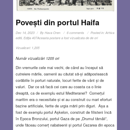
Povești din portul Haifa
Dec 14, 2023
By
Hava Oren
6 comments
Posted in:
Arhiva
editii
,
Ediţia 407
Aceasta postare a fost vizualizata de de ori
Vizualizari:
1,205
Număr vizualizări 1205 ori
Din vremurile cele mai vechi, de când au început să
cutreiere mările, oamenii au căutat să-și adăpostească
corăbiile în porturi naturale, locuri ferite de vânt și de
valuri. Dar ce să facă cei care au coasta ca o linie
dreaptă, ca de exemplu estul Mediteranei? Comerțul
maritim era o necesitate și ei au construit cu mari eforturi
bazine artificiale, ferite de urgia mării prin diguri. Așa a
fost de exemplu portul Așkelon, construit de filisteni încă
în Epoca Bronzului, portul Gaza de pe „Drumul tămâii”,
unde făceau comerț nabateenii și portul Cezarea din epoca