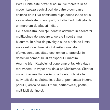
Portul Haifa este prizat si acum. Se mareste si se
modernizeaza vechiul port de catre o companie
chineza care il va administra dupa aceea 20 de ani si
se construieste un nou port, licitația fiind cîștigata de
un mare om de afaceri indian.
De la fereastra locuinței noastre admiram in fiecare zi
multitudinea de vapoare ancorate in port si ma
bucuram. In afara de priveliște si de sutele de lumini
ale vaselor de dimensiuni diferite, constatam
efervescenta activitate economica a Israelului in
domeniul comerțului si transportului maritim.
Acum e trist. Razboiul iși pune amprenta. Abia daca
mai vedem un vapor sau doua pe Mediterana. Chiar si
mica croaziera Haifa – Acco a incetat. Ca si alte
activitati: dans, distractie, cultura, promenada in zona
portului, adica pe malul mārii, cartier vesel, poetic,
mult iubit de tineret.