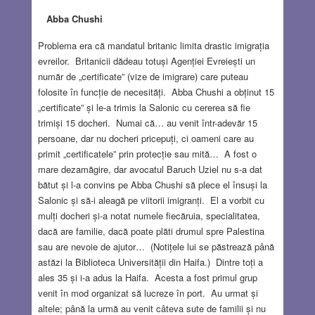
Abba Chushi
Problema era că mandatul britanic limita drastic imigrația
evreilor. Britanicii dădeau totuși Agenției Evreiești un
număr de „certificate” (vize de imigrare) care puteau
folosite în funcție de necesități. Abba Chushi a obținut 15
„certificate” și le-a trimis la Salonic cu cererea să fie
trimiși 15 docheri. Numai că… au venit într-adevăr 15
persoane, dar nu docheri pricepuți, ci oameni care au
primit „certificatele” prin protecție sau mită… A fost o
mare dezamăgire, dar avocatul Baruch Uziel nu s-a dat
bătut și l-a convins pe Abba Chushi să plece el însuși la
Salonic și să-i aleagă pe viitorii imigranți. El a vorbit cu
mulți docheri și-a notat numele fiecăruia, specialitatea,
dacă are familie, dacă poate plăti drumul spre Palestina
sau are nevoie de ajutor… (Notițele lui se păstrează până
astăzi la Biblioteca Universității din Haifa.) Dintre toți a
ales 35 și i-a adus la Haifa. Acesta a fost primul grup
venit în mod organizat să lucreze în port. Au urmat și
altele; până la urmă au venit câteva sute de familii și nu