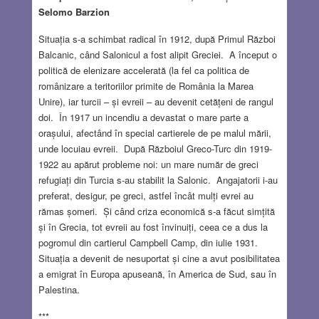
Selomo Barzion
Situația s-a schimbat radical în 1912, după Primul Război
Balcanic, când Salonicul a fost alipit Greciei. A început o
politică de elenizare accelerată (la fel ca politica de
românizare a teritoriilor primite de România la Marea
Unire), iar turcii – și evreii – au devenit cetățeni de rangul
doi. În 1917 un incendiu a devastat o mare parte a
orașului, afectând în special cartierele de pe malul mării,
unde locuiau evreii. După Războiul Greco-Turc din 1919-
1922 au apărut probleme noi: un mare număr de greci
refugiați din Turcia s-au stabilit la Salonic. Angajatorii i-au
preferat, desigur, pe greci, astfel încât mulți evrei au
rămas șomeri. Și când criza economică s-a făcut simțită
și în Grecia, tot evreii au fost învinuiți, ceea ce a dus la
pogromul din cartierul Campbell Camp, din iulie 1931.
Situația a devenit de nesuportat și cine a avut posibilitatea
a emigrat în Europa apuseană, în America de Sud, sau în
Palestina.
***