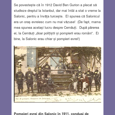
Se povestește că în 1912 David Ben Gurion a plecat să
studieze dreptul la Istanbul, dar mai întâi a stat o vreme la
Salonic, pentru a învăța turcește. El spunea că Salonicul
era un oraș evreiesc cum nu mai văzuse! (De fapt, mama
mea spunea același lucru despre Cernăuți. După părerea
ei, la Cernăuți „doar polițiștii și pompierii erau români”. Ei
bine, la Salonic erau chiar și pompieri evrei!)
Pompieri evrei din Salonic în 1911, conduși de