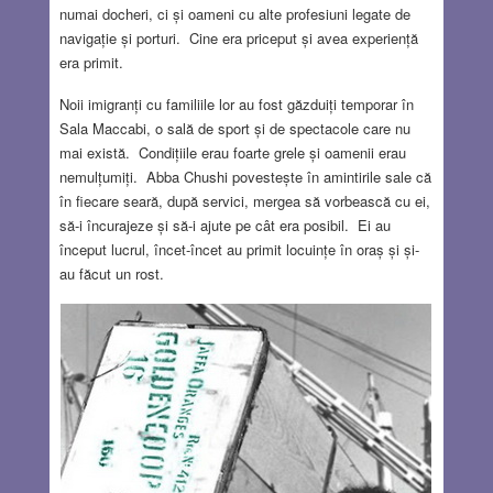
numai docheri, ci și oameni cu alte profesiuni legate de
navigație și porturi. Cine era priceput și avea experiență
era primit.
Noii imigranți cu familiile lor au fost găzduiți temporar în
Sala Maccabi, o sală de sport și de spectacole care nu
mai există. Condițiile erau foarte grele și oamenii erau
nemulțumiți. Abba Chushi povestește în amintirile sale că
în fiecare seară, după servici, mergea să vorbească cu ei,
să-i încurajeze și să-i ajute pe cât era posibil. Ei au
început lucrul, încet-încet au primit locuințe în oraș și și-
au făcut un rost.