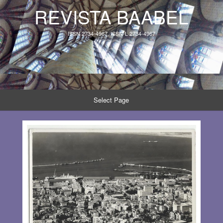
REVISTA BAABEL
ISSN 2734-4967, ISSN-L 2734-4967
Select Page