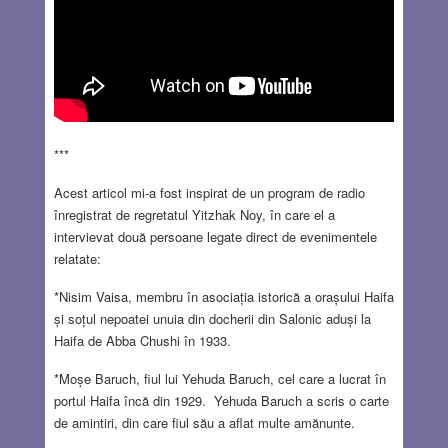
***
Acest articol mi-a fost inspirat de un program de radio
înregistrat de regretatul Yitzhak Noy, în care el a
intervievat două persoane legate direct de evenimentele
relatate:
*Nisim Vaisa, membru în asociația istorică a orașului Haifa
și soțul nepoatei unuia din docherii din Salonic aduși la
Haifa de Abba Chushi în 1933.
*Moșe Baruch, fiul lui Yehuda Baruch, cel care a lucrat în
portul Haifa încă din 1929. Yehuda Baruch a scris o carte
de amintiri, din care fiul său a aflat multe amănunte.