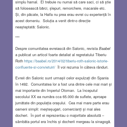
simplu hamal. El trebuie nu numai să care saci, ci să știe
să folosească bărci, șlepuri, remorchere, macarale etc.
Și, din păcate, la Haifa nu prea erau evrei cu experiență în
acest domeniu. Soluția a venit dintr-o direcție
neașteptată: Salonic.
***
Despre comunitatea evreiască din Salonic, revista
Baabel
a publicat un articol foarte detaliat al regretatului Tiberiu
Roth
https://baabel.ro/2014/02/tiberiu-roth-salonic-istorie-
confluente-si-convietuiri/
Îl voi rezuma în câteva rânduri.
Evreii din Salonic sunt urmașii celor expulzați din Spania
în 1492. Comunitatea lor a fost una dintre cele mai mari și
mai importante din Imperiul Otoman. La începutul
secolului XX ea număra cca 65.000 de suflete, aproape
jumătate din populația orașului. Cea mai mare parte erau
oameni simpli: meșteșugari, comercianți și mai ales
docheri. În port ei reprezentau o majoritate absolută –
sâmbăta portul era închis și docherii mergeau la sinagogă.