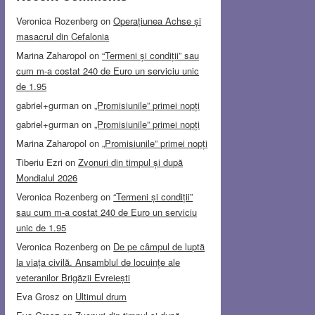
Veronica Rozenberg
on
Operațiunea Achse și
masacrul din Cefalonia
Marina Zaharopol
on
“Termeni și condiții” sau
cum m-a costat 240 de Euro un serviciu unic
de 1.95
gabriel+gurman
on
„Promisiunile” primei nopți
gabriel+gurman
on
„Promisiunile” primei nopți
Marina Zaharopol
on
„Promisiunile” primei nopți
Tiberiu Ezri
on
Zvonuri din timpul și după
Mondialul 2026
Veronica Rozenberg
on
“Termeni și condiții”
sau cum m-a costat 240 de Euro un serviciu
unic de 1.95
Veronica Rozenberg
on
De pe câmpul de luptă
la viața civilă. Ansamblul de locuințe ale
veteranilor Brigăzii Evreiești
Eva Grosz
on
Ultimul drum