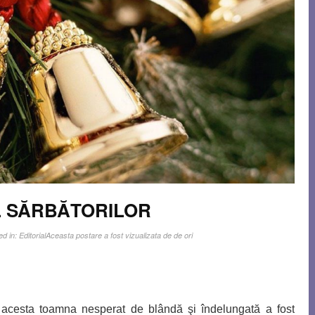
UL SĂRBĂTORILOR
ed in:
Editorial
Aceasta postare a fost vizualizata de de ori
 acesta toamna nesp
erat de blândă şi îndelungată a fost