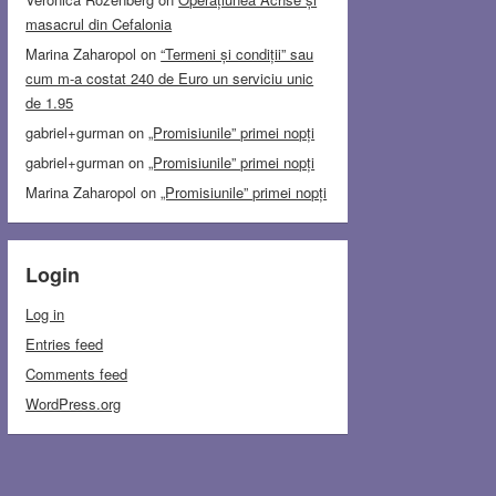
masacrul din Cefalonia
Marina Zaharopol
on
“Termeni și condiții” sau
cum m-a costat 240 de Euro un serviciu unic
de 1.95
gabriel+gurman
on
„Promisiunile” primei nopți
gabriel+gurman
on
„Promisiunile” primei nopți
Marina Zaharopol
on
„Promisiunile” primei nopți
Login
Log in
Entries feed
Comments feed
WordPress.org