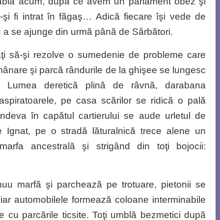
-abia acum, după ce avem un parlament obez şi
şi fi intrat în făgaş… Adică fiecare îşi vede de
tru a se ajunge din urmă până de Sărbători.
upaţi să-şi rezolve o sumedenie de probleme care
ânare şi parcă rândurile de la ghişee se lungesc
r. Lumea deretică plină de râvnă, darabana
aspiratoarele, pe casa scărilor se ridică o pală
undeva în capătul cartierului se aude urletul de
e Ignat, pe o stradă lăturalnică trece alene un
rfa ancestrală şi strigând din toţi bojocii:
uu marfă şi parchează pe trotuare, pietonii se
, iar automobilele formează coloane interminabile
e cu parcările ticsite. Toţi umblă bezmetici după