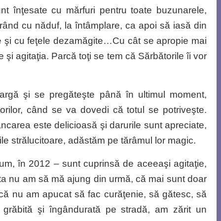
sunt înţesate cu mărfuri pentru toate buzunarele,
rând cu năduf, la întâmplare, ca apoi să iasă din
 şi cu feţele dezamăgite…Cu cât se apropie mai
e şi agitaţia. Parcă toţi se tem că Sărbătorile îi vor
eargă şi se pregăteşte până în ultimul moment,
orilor, când se va dovedi că totul se potriveşte.
carea este delicioasă şi darurile sunt apreciate,
virile strălucitoare, adăstăm pe tărâmul lor magic.
acum, în 2012 – sunt cuprinsă de aceeaşi agitaţie,
ta nu am să mă ajung din urmă, că mai sunt doar
încă nu am apucat să fac curăţenie, să gătesc, să
grăbită şi îngândurată pe stradă, am zărit un