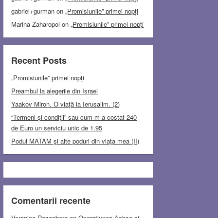
gabriel+gurman
on
„Promisiunile” primei nopți
Marina Zaharopol
on
„Promisiunile” primei nopți
Recent Posts
„Promisiunile” primei nopți
Preambul la alegerile din Israel
Yaakov Miron. O viață la Ierusalim. (2)
“Termeni și condiții” sau cum m-a costat 240
de Euro un serviciu unic de 1.95
Podul MATAM şi alte poduri din viaţa mea (II)
Comentarii recente
Veronica Rozenberg
on
Operațiunea Achse și