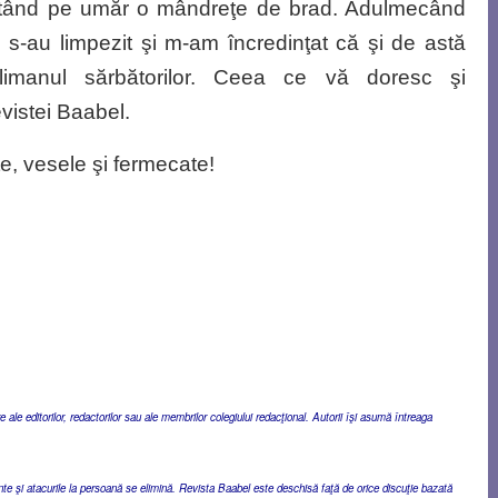
rtând pe umăr o mândreţe de brad. Adulmecând
 s-au limpezit şi m-am încredinţat că şi de astă
imanul sărbătorilor. Ceea ce vă doresc şi
evistei Baabel.
te, vesele şi fermecate!
ale editorilor, redactorilor sau ale membrilor colegiului redacţional. Autorii îşi asumă întreaga
ente şi atacurile la persoană se elimină. Revista Baabel este deschisă faţă de orice discuţie bazată