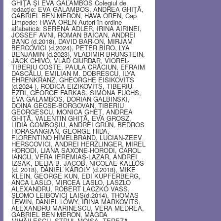
GHIŢĂ ŞI EVA GALAMBOS Colegiul de
redacţie: EVA GALAMBOS, ANDREA GHIŢĂ,
GABRIEL BEN MERON, HAVA OREN, Cap
Limpede: HAVA OREN Autori în ordine
alfabetică: SERENA ADLER, IRINA AIRINEI,
JOSSEF AVNI, ROMAN BAICAN, ANDREI
BANC (d.2018), DAVID BAR-ON, MIRJAM
BERCOVICI (d.2024), PETER BIRO, LYA
BENJAMIN (d.2023), VLADIMIR BRUNSTEIN,
JACK CHIVO, VLAD CIURDAR, VIOREL-
TIBERIU COSTE, PAULA CRĂCIUN, EFRAIM
DASCĂLU, EMILIAN M. DOBRESCU, ILYA
EHRENKRANZ, GHEORGHE EISIKOVITS
(d.2024 ), RODICA EIZIKOVITS, TIBERIU
EZRI, GEORGE FARKAS, SIMONA FUCHS,
EVA GALAMBOS, DORIAN GALBINSKI,
DOINA GECSE-BORGOVAN, TIBERIU
GEORGESCU, MONICA GHEŢ, ANDREA
GHIŢĂ, VALENTIN GHIŢĂ, EVA GROSZ,
LIDIA GOMBOŞIU, ANDREI GRÜN, BEDROS
HORASANGIAN, GEORGE HIDA,
FLORENTINO HIMELBRAND, LUCIAN-ZEEV
HERSCOVICI, ANDREI HERZLINGER, MIREL
HORODI, LIANA SAXONE-HORODI, CAROL
IANCU, VERA IEREMIAŞ-LAZAR, ANDREI
IZSAK, DELIA B. JACOB, NICOLAE KALLÓS
(d. 2018), DÁNIEL KÁROLY (d.2018), MIKE
KLEIN, GEORGE KUN, EDI KUPFERBERG,
ANCA LASLO, MIRCEA LASLO, LASZLO
ALEXANDRU, RÓBERT LACZKÓ VASS,
ŞLOMO LEIBOVICI LAIŞ(d.2014), THOMAS
LEWIN, DANIEL LŐWY, IRINA MARKOVITS,
ALEXANDRU MARINESCU, VERA MEDREA,
GABRIEL BEN MERON, MAGDA
MIHĂILESCU, STRUL MOISA, TEREZA