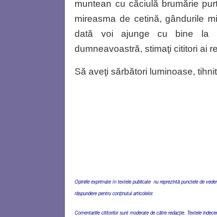
muntean cu căciulă brumărie pu
mireasma de cetină, gândurile mi
dată voi ajunge cu bine la l
dumneavoastră, stimaţi cititori ai r
Să aveţi sărbători luminoase, tihni
Opiniile exprimate în textele publicate nu reprezintă punctele de vedere 
răspundere pentru conţinutul articolelor.
Comentariile cititorilor sunt moderate de către redacţie. Textele indec