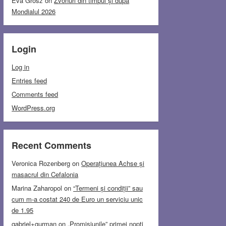
Eva Grosz
on
Zvonuri din timpul și după
Mondialul 2026
Login
Log in
Entries feed
Comments feed
WordPress.org
Recent Comments
Veronica Rozenberg
on
Operațiunea Achse și
masacrul din Cefalonia
Marina Zaharopol
on
“Termeni și condiții” sau
cum m-a costat 240 de Euro un serviciu unic
de 1.95
gabriel+gurman
on
„Promisiunile” primei nopți