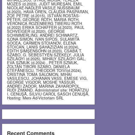
MOZES (d.2023), JUDIT MUREŞAN, EMIL
NICOLAE-NADLER VASILE NUSSBAUM
(d.2023), HAVA OREN, CLAUDIA PASPARAN,
ZOE PETRE (d.2015), ISTVÁN ROSTÁS-
PÉTER, GEORGE ROTH, MARIA ROTH,
VERONICA ROZENBERG TIBERIU ROTH
(d.2022) ERIKA SCHAFFER (d.2023), PAUL
SCHVEIGER (d.2020), GEORGE
SCHIMMERLING, ANDREI SCHWARTZ,
ILONA SIMON, IVAN SIPOS, SULAMITA
SOCEA, CARMEN STOIANOV, ELENA
STOICAN, LANIS ŞAHAZIZIAN (d.2024),
EDITH ŞIMŞENSOHN (d.2023), CSABA T.
SZABO, G. SEBESTYEN SZEKELY, JÚLIA
SZILÁGYI (d.2025), MIHÁLY SZILÁGYI GÁL,
EVA SZMUK (d.2024) , PETER SZMUK,
ZOLTÁN TIBORI SZABO, DANIELA
ŞTEFĂNESCU, THEODOR TOIVI(d.2024),
CRISTINA TOMA SALOMON, MIHAI
VASILESCU, JOHANAN VASS, EMESE VIG,
GEORGE VIGDOR, MOSHE YASSUR,
ANDREI ZADOR, MARINA ZAHAROPOL,
RUDI ZIMAND, Administratori site: HORATZIU
I. CENUŞĂ, SILVIU CAROL SASCH CENUŞĂ,
Hosting: Merx-Ad-Victoriam SRL
Recent Comments