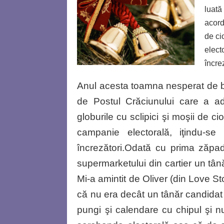
luată
acord
de ci
elect
încre
Anul acesta toamna nesperat de bl
de Postul Crăciunului care a a
globurile cu sclipici şi moşii de cio
campanie electorală, iţindu-se d
încrezători.Odată cu prima zăpad
supermarketului din cartier un tân
Mi-a amintit de Oliver (din Love S
că nu era decât un tânăr candidat i
pungi şi calendare cu chipul şi 