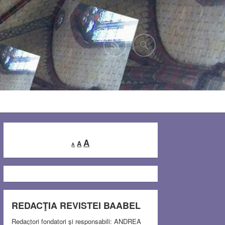
Decrease
Reset
Increase
A
A
A
font
font
font
size.
size.
size.
REDACŢIA REVISTEI BAABEL
Redactori fondatori şi responsabili: ANDREA