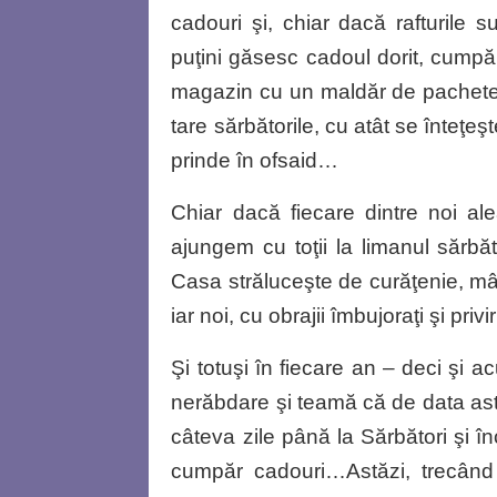
cadouri şi, chiar dacă rafturile 
puţini găsesc cadoul dorit, cumpă
magazin cu un maldăr de pachete
tare sărbătorile, cu atât se înteţeşt
prinde în ofsaid…
Chiar dacă fiecare dintre noi al
ajungem cu toţii la limanul sărbăt
Casa străluceşte de curăţenie, mân
iar noi, cu obrajii îmbujoraţi şi pri
Şi totuşi în fiecare an – deci şi 
nerăbdare şi teamă că de data as
câteva zile până la Sărbători şi 
cumpăr cadouri…Astăzi, trecând 