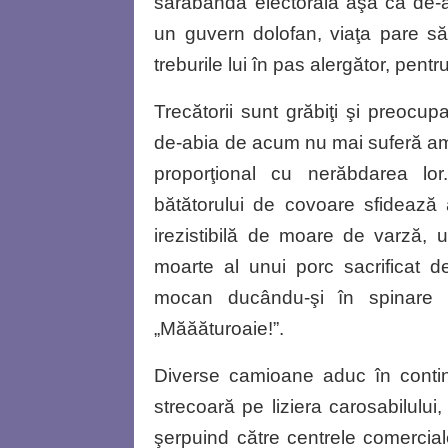
sarabanda electorală aşa că de
un guvern dolofan, viaţa pare să-
treburile lui în pas alergător, pen
Trecătorii sunt grăbiţi şi preoc
de-abia de acum nu mai suferă am
proporţional cu nerăbdarea lo
bătătorului de covoare sfidează 
irezistibilă de moare de varză, 
moarte al unui porc sacrificat d
mocan ducându-şi în spinare ma
„Măăăturoaie!”.
Diverse camioane aduc în contin
strecoară pe liziera carosabilului
şerpuind către centrele comercial