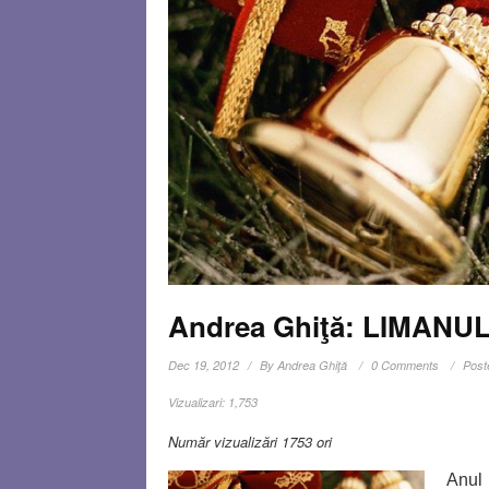
Andrea Ghiţă: LIMAN
Dec 19, 2012
By
Andrea Ghiţă
0 Comments
Post
Vizualizari:
1,753
Număr vizualizări 1753 ori
Anul