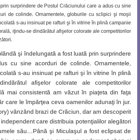
 prin surprindere de Postul Crăciunului care a adus cu sine
uri de colinde. Ornamentele, globurile cu sclipici şi moşii
ocolată s-
au insinuat pe rafturi şi în vitrine în plină campanie
orală, iţindu-se dindărătul afişelor colorate ale compe
titorilor
zători.
ândă şi îndelungată a fost luată prin surprindere
dus cu sine acorduri de colinde. Ornamentele,
colată s-au insinuat pe rafturi şi în vitrine în plină
indărătul afişelor colorate ale competitorilor
ă mai consistentă am văzut în piaţeta din faţa
ăr care le împărţea ceva oamenilor adunaţi în jur.
tory) vânzând brazi de Crăciun, dar am descoperit
ndependent care distribuia potenţialilor alegători
numele său…Până şi Miculaşul a fost eclipsat de