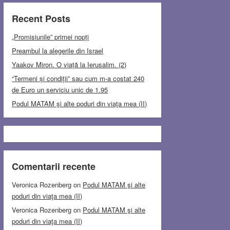
Recent Posts
„Promisiunile” primei nopți
Preambul la alegerile din Israel
Yaakov Miron. O viață la Ierusalim. (2)
“Termeni și condiții” sau cum m-a costat 240
de Euro un serviciu unic de 1.95
Podul MATAM şi alte poduri din viaţa mea (II)
Comentarii recente
Veronica Rozenberg
on
Podul MATAM şi alte
poduri din viaţa mea (II)
Veronica Rozenberg
on
Podul MATAM şi alte
poduri din viaţa mea (II)