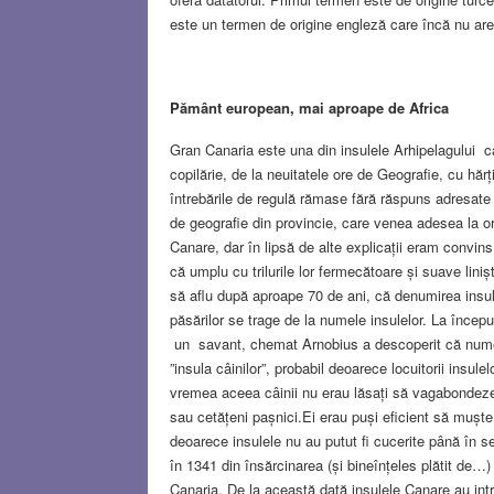
este un termen de origine engleză care încă nu ar
Pământ european, mai aproape de Africa
Gran Canaria este una din insulele Arhipelagului
copilărie, de la neuitatele ore de Geografie, cu hăr
întrebările de regulă rămase fără răspuns adresate 
de geografie din provincie, care venea adesea la or
Canare, dar în lipsă de alte explicații eram convi
că umplu cu trilurile lor fermecătoare și suave lini
să aflu după aproape 70 de ani, că denumirea insul
păsărilor se trage de la numele insulelor. La încep
un savant, chemat Arnobius a descoperit că numele
”insula câinilor”, probabil deoarece locuitorii insul
vremea aceea câinii nu erau lăsați să vagabondeze 
sau cetățeni pașnici.Ei erau puși eficient să muște 
deoarece insulele nu au putut fi cucerite până în 
în 1341 din însărcinarea (și bineînțeles plătit de…) 
Canaria. De la această dată insulele Canare au intra