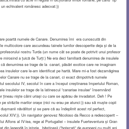
e un echivalent românesc adecvat:))
 care poartă numele de Canare. Denumirea îmi era cunoscută din
țile multicolore care ascundeau tainele lumilor descoperite deja și de la
profesorului nostru Turda (un nume cât se poate de potrivit unui profesor
e mirosind a țuică de Turți:) Ne era deci familiară denumirea de insulele
ns că denumirea se trage de la canari, păsări exotice care ne imaginam
ștea insulelor care le-am identificat pe hartă. Mare mi-a fost dezamăgirea
elor Canare nu se trage de la canari, ci exact dimpotrivă numele
utul secolului IV, secolul în care a început creștinarea Imperiului Roman,
 insulelor se trage de la latinescul ”canariae insulae” însemnând
elor țineau niște câini uriași cu care se apărau de invadatori. Deh ! Pe
pe străzile marilor orașe (nici nu erau pe atunci:)) sau să muște copii
dușmanii năvălitori și se pare că au îndeplinit acest rol perfect,
secolul XIV:)). Un navigator genovez Nicoloso da Recco a redescoperit –
lui Alfons al IV-lea, rege al Portugaliei – insulele Fuerteventura și Gran
t din legendă în istorie, băștinașii (”botezați” de europeni cu mulți ani