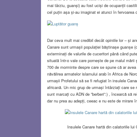
mai târziu, guanși) au fost uciși de ocupanții casti
cel puțin așa și-au imaginat ei atunci în fervoarea c
Dar ceva mult mai credibil decât opiniile lor – și a
Canare sunt urmașii populației băștinașe guanșe (de
exterminați de valurile de cuceritori până când puter
situată într-o vale care pornește de pe malul mării 
700 de morminte despre care se spune că ar avea
năvălirea armatelor islamului arab în Africa de Nord
urmașii Profetului să se fi refugiat în insulele Can
africană. Un mic grup de urmași întârziați care se
sunt marcați cu ADN de ”berberi”:) , încearcă să r
dar nu prea au adepți, ceeac e nu este de mirare î
Insulele Canare hartă din calatoriile lu