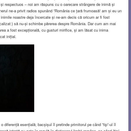
 și respectuos – noi am răspuns cu o oarecare strângere de inimă și
nerul ne-a privit radios spunând ”România ce țară frumoasă! am și eu un
inimile noastre deja încercate și ne-am decis că oricum ar fi fost
iscalizat:) să nu-și schimbe părerea despre România. Dar cum am mai
ea a fost excepțională, cu gusturi mirifice, și am lăsat cu inima
at inițial.
 diferență esențială; bacșișul îl pretinde primitorul pe când ”tip”-ul îl
ască.intrată cu acte în regulă în dicționarul limbii române, pe când ”tip”