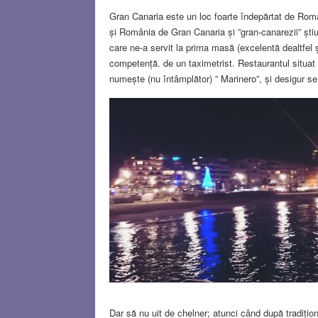
Gran Canaria este un loc foarte îndepărtat de Român
și România de Gran Canaria și ”gran-canarezii” știu
care ne-a servit la prima masă (excelentă dealtfel 
competență. de un taximetrist. Restaurantul situat 
numește (nu întâmplător) ” Marinero”, și desigur se 
Dar să nu uit de chelner; atunci când după tradiționa