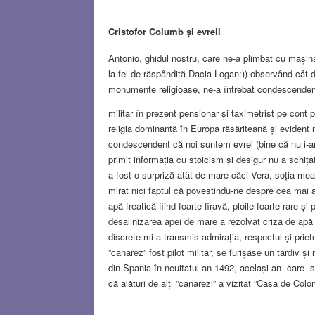
Cristofor Columb
ș
i evreii
Antonio, ghidul nostru, care ne-a plimbat cu mașin
la fel de răspândită Dacia-Logan:)) observând cât 
monumente religioase, ne-a întrebat condescendent 
militar în prezent pensionar și taximetrist pe cont 
religia dominantă în Europa răsăriteană și evident 
condescendent că noi suntem evrei (bine că nu i-am 
primit informația cu stoicism și desigur nu a schițat
a fost o surpriză atât de mare căci Vera, soția m
mirat nici faptul că povestindu-ne despre cea mai 
apă freatică fiind foarte firavă, ploile foarte rare ș
desalinizarea apei de mare a rezolvat criza de ap
discrete mi-a transmis admirația, respectul și prie
”canarez” fost pilot militar, se furișase un tardiv ș
din Spania în neuitatul an 1492, același an care s
că alături de alți ”canarezi” a vizitat ”Casa de Co