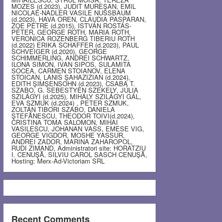
MOZES (d.2023), JUDIT MUREŞAN, EMIL
NICOLAE-NADLER VASILE NUSSBAUM
(d.2023), HAVA OREN, CLAUDIA PASPARAN,
ZOE PETRE (d.2015), ISTVÁN ROSTÁS-
PÉTER, GEORGE ROTH, MARIA ROTH,
VERONICA ROZENBERG TIBERIU ROTH
(d.2022) ERIKA SCHAFFER (d.2023), PAUL
SCHVEIGER (d.2020), GEORGE
SCHIMMERLING, ANDREI SCHWARTZ,
ILONA SIMON, IVAN SIPOS, SULAMITA
SOCEA, CARMEN STOIANOV, ELENA
STOICAN, LANIS ŞAHAZIZIAN (d.2024),
EDITH ŞIMŞENSOHN (d.2023), CSABA T.
SZABO, G. SEBESTYEN SZEKELY, JÚLIA
SZILÁGYI (d.2025), MIHÁLY SZILÁGYI GÁL,
EVA SZMUK (d.2024) , PETER SZMUK,
ZOLTÁN TIBORI SZABO, DANIELA
ŞTEFĂNESCU, THEODOR TOIVI(d.2024),
CRISTINA TOMA SALOMON, MIHAI
VASILESCU, JOHANAN VASS, EMESE VIG,
GEORGE VIGDOR, MOSHE YASSUR,
ANDREI ZADOR, MARINA ZAHAROPOL,
RUDI ZIMAND, Administratori site: HORATZIU
I. CENUŞĂ, SILVIU CAROL SASCH CENUŞĂ,
Hosting: Merx-Ad-Victoriam SRL
Recent Comments