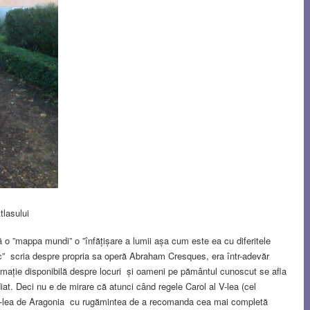
tlasului
o ”mappa mundi” o ”înfățișare a lumii așa cum este ea cu diferitele
iesc” scria despre propria sa operă Abraham Cresques, era într-adevăr
ormație disponibilă despre locuri și oameni pe pământul cunoscut se afla
at. Deci nu e de mirare că atunci când regele Carol al V-lea (cel
 III-lea de Aragonia cu rugămintea de a recomanda cea mai completă