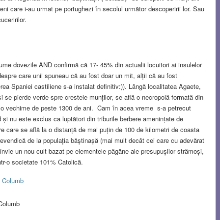
lieni care i-au urmat pe portughezi în secolul următor descoperirii lor. Sau
uceririlor.
nume dovezile AND confirmă că 17- 45% din actualii locuitori ai insulelor
spre care unii spuneau că au fost doar un mit, alții că au fost
ea Spaniei castiliene s-a instalat definitiv:)). Lângă localitatea Agaete,
și se pierde verde spre crestele munților, se află o necropolă formată din
 o vechime de peste 1300 de ani. Cam în acea vreme s-a petrecut
 și nu este exclus ca luptători din triburile berbere amenințate de
are care se află la o distanță de mai puțin de 100 de kilometri de coasta
 revendică de la populația băștinașă (mai mult decât cei care cu adevărat
eînvie un nou cult bazat pe elementele păgâne ale presupușilor strămoși,
ntr-o societate 101% Catolică.
i Columb