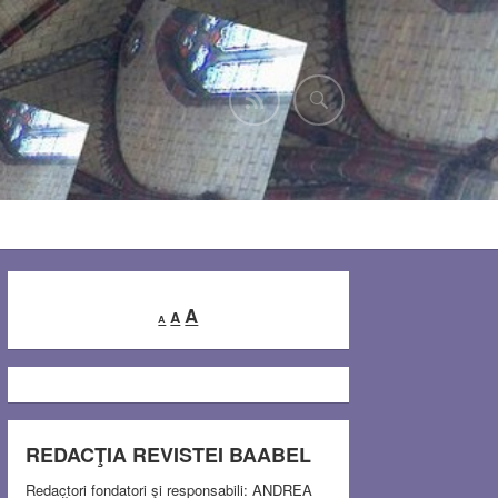
Decrease
Reset
Increase
A
A
A
font
font
font
size.
size.
size.
REDACŢIA REVISTEI BAABEL
Redactori fondatori şi responsabili: ANDREA