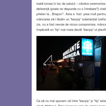
toată lumea în loc de salutul – cândva ceremonios
deferență (poate ne răspunde cu o întrebare?) chel
prieten la…Brașov!”. Asta a fost prea mult pentru 
mâncarea să-i lăsăm un ”bacșiș” substanțial (nef
zis, nu a fost nevoie de niciun compromise, mâncar
împăcată un ”tip” mai mare decât ”bacșiș”-ul planific
Ca să nu mai spunem că între ”bacșiș” și ”tip” este o
oferă dătătorul. Primul termen este de origine turce