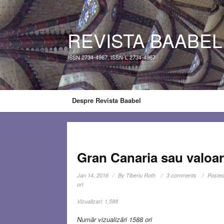
REVISTA BAABEL
ISSN 2734-4967, ISSN-L 2734-4967
Despre Revista Baabel
Gran Canaria sau valoare
Jan 14, 2016
By
Tiberiu Roth
3 comments
Posted
ori
Vizualizari:
1,588
Număr vizualizări 1588 ori