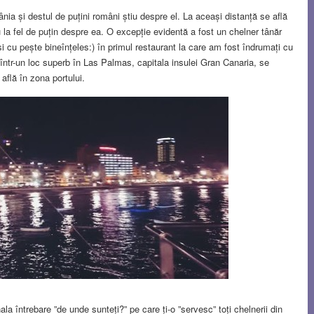
ia și destul de puțini români știu despre el. La aceași distanță se află
 la fel de puțin despre ea. O excepție evidentă a fost un chelner tânăr
și cu pește bineînțeles:) în primul restaurant la care am fost îndrumați cu
într-un loc superb în Las Palmas, capitala insulei Gran Canaria, se
află în zona portului.
la întrebare ”de unde sunteți?” pe care ți-o ”servesc” toți chelnerii din