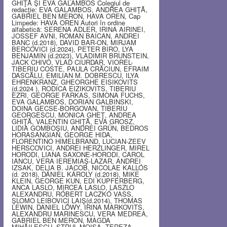
GHIŢĂ ŞI EVA GALAMBOS Colegiul de
redacţie: EVA GALAMBOS, ANDREA GHIŢĂ,
GABRIEL BEN MERON, HAVA OREN, Cap
Limpede: HAVA OREN Autori în ordine
alfabetică: SERENA ADLER, IRINA AIRINEI,
JOSSEF AVNI, ROMAN BAICAN, ANDREI
BANC (d.2018), DAVID BAR-ON, MIRJAM
BERCOVICI (d.2024), PETER BIRO, LYA
BENJAMIN (d.2023), VLADIMIR BRUNSTEIN,
JACK CHIVO, VLAD CIURDAR, VIOREL-
TIBERIU COSTE, PAULA CRĂCIUN, EFRAIM
DASCĂLU, EMILIAN M. DOBRESCU, ILYA
EHRENKRANZ, GHEORGHE EISIKOVITS
(d.2024 ), RODICA EIZIKOVITS, TIBERIU
EZRI, GEORGE FARKAS, SIMONA FUCHS,
EVA GALAMBOS, DORIAN GALBINSKI,
DOINA GECSE-BORGOVAN, TIBERIU
GEORGESCU, MONICA GHEŢ, ANDREA
GHIŢĂ, VALENTIN GHIŢĂ, EVA GROSZ,
LIDIA GOMBOŞIU, ANDREI GRÜN, BEDROS
HORASANGIAN, GEORGE HIDA,
FLORENTINO HIMELBRAND, LUCIAN-ZEEV
HERSCOVICI, ANDREI HERZLINGER, MIREL
HORODI, LIANA SAXONE-HORODI, CAROL
IANCU, VERA IEREMIAŞ-LAZAR, ANDREI
IZSAK, DELIA B. JACOB, NICOLAE KALLÓS
(d. 2018), DÁNIEL KÁROLY (d.2018), MIKE
KLEIN, GEORGE KUN, EDI KUPFERBERG,
ANCA LASLO, MIRCEA LASLO, LASZLO
ALEXANDRU, RÓBERT LACZKÓ VASS,
ŞLOMO LEIBOVICI LAIŞ(d.2014), THOMAS
LEWIN, DANIEL LŐWY, IRINA MARKOVITS,
ALEXANDRU MARINESCU, VERA MEDREA,
GABRIEL BEN MERON, MAGDA
MIHĂILESCU, STRUL MOISA, TEREZA