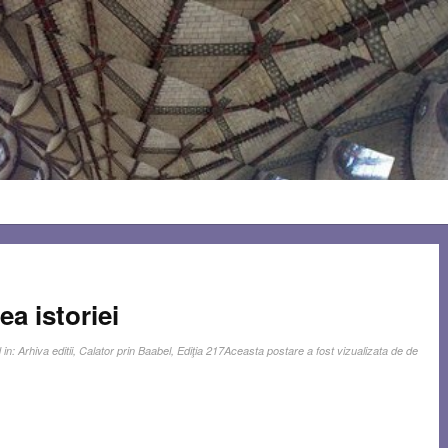
a istoriei
 in:
Arhiva editii
,
Calator prin Baabel
,
Ediţia 217
Aceasta postare a fost vizualizata de de