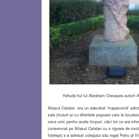
Yehuda fiul lui Abraham Cresques-autorii A
Atlasul Catalan era un adevărat ”mapamond” adică 
sale ținuturi și cu diferitele popoare care le locu
ceva unic pentru acele timpuri, căci tot ce era inf
consemnat pe Atlasul Catalan cu o rigoare de invidi
Înțelept) s-a adresat colegului său regal Petru al