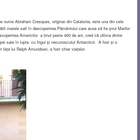
 pe nume Abraham Cresques, originar din Catalonia, este una din cele
t marele salt în descoperirea Pământului care avea să fie șirul Marilor
coperirea Americilor a ținut peste 400 de ani, cred că ultima dintre
ipei sale în lupta cu frigul și necunoscutul Antarcticii. A fost și o
în fața lui Ralph Amundsen, a fost chiar viațalor.