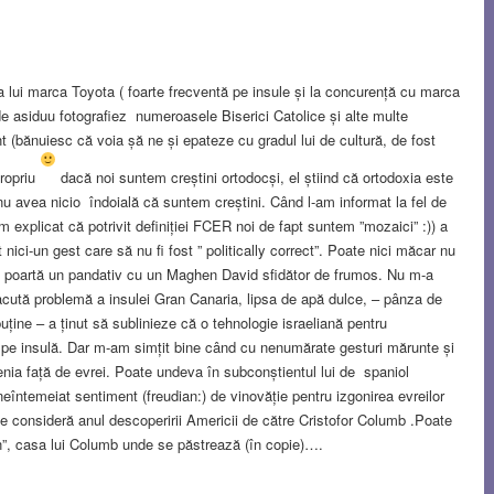
a lui marca Toyota ( foarte frecventă pe insule și la concurență cu marca
de asiduu fotografiez numeroasele Biserici Catolice și alte multe
(bănuiesc că voia șă ne și epateze cu gradul lui de cultură, de fost
propriu
dacă noi suntem creștini ortodocși, el știind că ortodoxia este
nu avea nicio îndoială că suntem creștini. Când l-am informat la fel de
explicat că potrivit definiției FCER noi de fapt suntem ”mozaici” :)) a
 nici-un gest care să nu fi fost ” politically correct”. Poate nici măcar nu
ea poartă un pandativ cu un Maghen David sfidător de frumos. Nu m-a
acută problemă a insulei Gran Canaria, lipsa de apă dulce, – pânza de
i puține – a ținut să sublinieze că o tehnologie israeliană pentru
ă pe insulă. Dar m-am simțit bine când cu nenumărate gesturi mărunte și
tenia față de evrei. Poate undeva în subconștientul lui de spaniol
i neîntemeiat sentiment (freudian:) de vinovăție pentru izgonirea evreilor
e consideră anul descoperirii Americii de către Cristofor Columb .Poate
lon”, casa lui Columb unde se păstrează (în copie)….