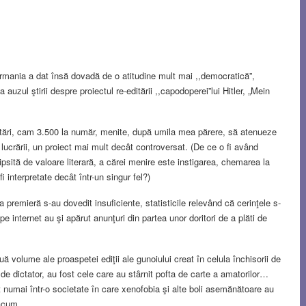
ermania a dat însă dovadă de o atitudine mult mai ,,democratică”,
a auzul ştirii despre proiectul re-editării ,,capodoperei”lui Hitler, „Mein
dnotări, cam 3.500 la număr, menite, după umila mea părere, să atenueze
a lucrării, un proiect mai mult decât controversat. (De ce o fi având
lipsită de valoare literară, a cărei menire este instigarea, chemarea la
i interpretate decât într-un singur fel?)
a premieră s-au dovedit insuficiente, statisticile relevând că cerinţele s-
r pe internet au şi apărut anunţuri din partea unor doritori de a plăti de
ă volume ale proaspetei ediţii ale gunoiului creat în celula închisorii de
 de dictator, au fost cele care au stârnit pofta de carte a amatorilor…
numai într-o societate în care xenofobia şi alte boli asemănătoare au
 acum.