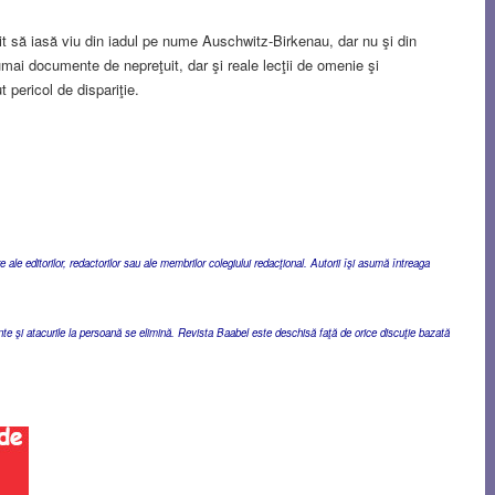
uşit să iasă viu din iadul pe nume Auschwitz-Birkenau, dar nu şi din
mai documente de nepreţuit, dar şi reale lecţii de omenie şi
t pericol de dispariţie.
ale editorilor, redactorilor sau ale membrilor colegiului redacţional. Autorii îşi asumă întreaga
ente şi atacurile la persoană se elimină. Revista Baabel este deschisă faţă de orice discuţie bazată