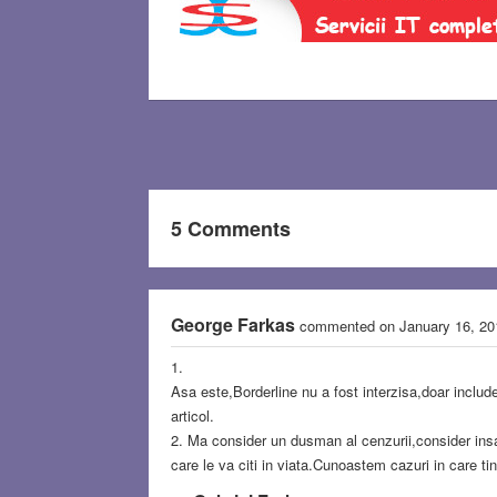
5 Comments
George Farkas
commented on January 16, 2
1.
Asa este,Borderline nu a fost interzisa,doar include
articol.
2. Ma consider un dusman al cenzurii,consider insa c
care le va citi in viata.Cunoastem cazuri in care ti