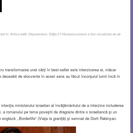
ted in:
Arhiva editii
,
Disputandum
,
Ediţia 217
Aceasta postare a fost vizualizata de de
u transformarea unei cărţi în best-seller este interzicerea ei, măcar
e deosebit de elocvente în acest sens au făcut înconjurul lumii încă în
tenţia ministerului israelian al învăţământului de a interzice includerea
rii, a romanului pe tema poveştii de dragoste dintre o israeliancă şi un
în engleză ,,Borderlife” (Viaţa la graniţă) şi semnat de Dorit Rabinyan.