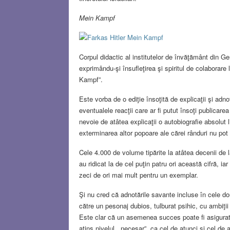
Mein Kampf
Corpul didactic al institutelor de învăţământ din G
exprimându-şi însufleţirea şi spiritul de colaborare l
Kampf”.
Este vorba de o ediţie însoţită de explicaţii şi a
eventualele reacţii care ar fi putut însoţi publicare
nevoie de atâtea explicaţii o autobiografie absolut 
exterminarea altor popoare ale cărei rânduri nu pot f
Cele 4.000 de volume tipărite la atâtea decenii de l
au ridicat la de cel puţin patru ori această cifră, ia
zeci de ori mai mult pentru un exemplar.
Şi nu cred că adnotările savante incluse în cele dou
către un pesonaj dubios, tulburat psihic, cu ambiţii
Este clar că un asemenea succes poate fi asigurat 
atins nivelul ,,necesar”, ca cel de atunci şi cel de