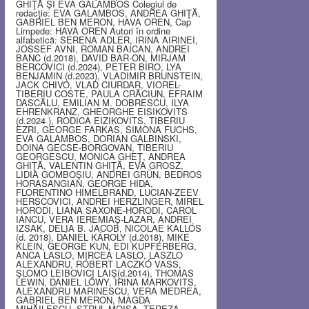
GHIŢĂ ŞI EVA GALAMBOS Colegiul de
redacţie: EVA GALAMBOS, ANDREA GHIŢĂ,
GABRIEL BEN MERON, HAVA OREN, Cap
Limpede: HAVA OREN Autori în ordine
alfabetică: SERENA ADLER, IRINA AIRINEI,
JOSSEF AVNI, ROMAN BAICAN, ANDREI
BANC (d.2018), DAVID BAR-ON, MIRJAM
BERCOVICI (d.2024), PETER BIRO, LYA
BENJAMIN (d.2023), VLADIMIR BRUNSTEIN,
JACK CHIVO, VLAD CIURDAR, VIOREL-
TIBERIU COSTE, PAULA CRĂCIUN, EFRAIM
DASCĂLU, EMILIAN M. DOBRESCU, ILYA
EHRENKRANZ, GHEORGHE EISIKOVITS
(d.2024 ), RODICA EIZIKOVITS, TIBERIU
EZRI, GEORGE FARKAS, SIMONA FUCHS,
EVA GALAMBOS, DORIAN GALBINSKI,
DOINA GECSE-BORGOVAN, TIBERIU
GEORGESCU, MONICA GHEŢ, ANDREA
GHIŢĂ, VALENTIN GHIŢĂ, EVA GROSZ,
LIDIA GOMBOŞIU, ANDREI GRÜN, BEDROS
HORASANGIAN, GEORGE HIDA,
FLORENTINO HIMELBRAND, LUCIAN-ZEEV
HERSCOVICI, ANDREI HERZLINGER, MIREL
HORODI, LIANA SAXONE-HORODI, CAROL
IANCU, VERA IEREMIAŞ-LAZAR, ANDREI
IZSAK, DELIA B. JACOB, NICOLAE KALLÓS
(d. 2018), DÁNIEL KÁROLY (d.2018), MIKE
KLEIN, GEORGE KUN, EDI KUPFERBERG,
ANCA LASLO, MIRCEA LASLO, LASZLO
ALEXANDRU, RÓBERT LACZKÓ VASS,
ŞLOMO LEIBOVICI LAIŞ(d.2014), THOMAS
LEWIN, DANIEL LŐWY, IRINA MARKOVITS,
ALEXANDRU MARINESCU, VERA MEDREA,
GABRIEL BEN MERON, MAGDA
MIHĂILESCU, STRUL MOISA, TEREZA