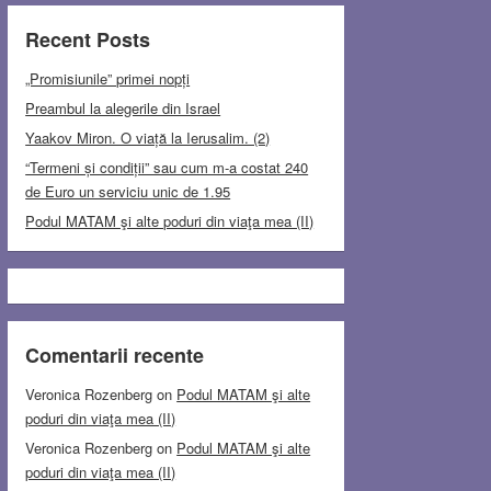
Recent Posts
„Promisiunile” primei nopți
Preambul la alegerile din Israel
Yaakov Miron. O viață la Ierusalim. (2)
“Termeni și condiții” sau cum m-a costat 240
de Euro un serviciu unic de 1.95
Podul MATAM şi alte poduri din viaţa mea (II)
Comentarii recente
Veronica Rozenberg
on
Podul MATAM şi alte
poduri din viaţa mea (II)
Veronica Rozenberg
on
Podul MATAM şi alte
poduri din viaţa mea (II)