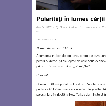
Polarităţi în lumea cărţii
Jan 14, 2016
By
George Farkas
5 comments
Pos
ori
Vizualizari:
1,514
Număr vizualizări 1514 ori
Asemenea multor alte domenii, o reţetă sigură pentr
pentru o vreme. Ştirile legate de cele două exempl
primele zile ale acestui an ,,promiţător”.
Borderlife
Canalul BBC a raportat cu lux de amănunte despre in
pe lista cărţilor recomandate elevilor din şcolile ţă
palestinian, înfiripată la New York, volum intitulat 