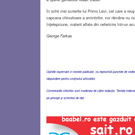
În ochii mei scrierile lui Primo Levi, cel care a re
capcana chinuitoare a amintirilor, vor rămâne nu nu
înţelepciune, materii aflate din nefericire într-un acu
George Farkas
Opiniile exprimate în textele publicate nu reprezintă punctele de vedere 
răspundere pentru conţinutul articolelor.
Comentariile cititorilor sunt moderate de către redacţie. Textele indec
pe principii şi schimbul de idei.