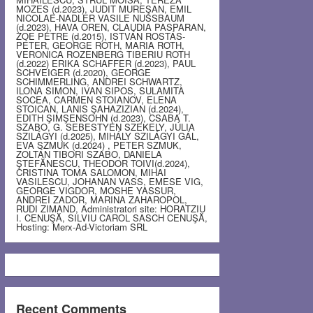
MOZES (d.2023), JUDIT MUREŞAN, EMIL
NICOLAE-NADLER VASILE NUSSBAUM
(d.2023), HAVA OREN, CLAUDIA PASPARAN,
ZOE PETRE (d.2015), ISTVÁN ROSTÁS-
PÉTER, GEORGE ROTH, MARIA ROTH,
VERONICA ROZENBERG TIBERIU ROTH
(d.2022) ERIKA SCHAFFER (d.2023), PAUL
SCHVEIGER (d.2020), GEORGE
SCHIMMERLING, ANDREI SCHWARTZ,
ILONA SIMON, IVAN SIPOS, SULAMITA
SOCEA, CARMEN STOIANOV, ELENA
STOICAN, LANIS ŞAHAZIZIAN (d.2024),
EDITH ŞIMŞENSOHN (d.2023), CSABA T.
SZABO, G. SEBESTYEN SZEKELY, JÚLIA
SZILÁGYI (d.2025), MIHÁLY SZILÁGYI GÁL,
EVA SZMUK (d.2024) , PETER SZMUK,
ZOLTÁN TIBORI SZABO, DANIELA
ŞTEFĂNESCU, THEODOR TOIVI(d.2024),
CRISTINA TOMA SALOMON, MIHAI
VASILESCU, JOHANAN VASS, EMESE VIG,
GEORGE VIGDOR, MOSHE YASSUR,
ANDREI ZADOR, MARINA ZAHAROPOL,
RUDI ZIMAND, Administratori site: HORATZIU
I. CENUŞĂ, SILVIU CAROL SASCH CENUŞĂ,
Hosting: Merx-Ad-Victoriam SRL
Recent Comments