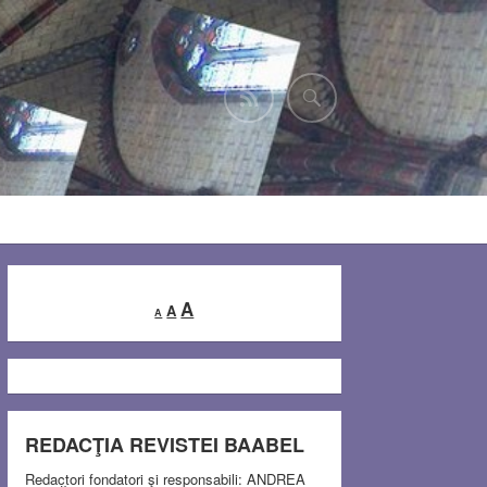
Decrease
Reset
Increase
A
A
A
font
font
font
size.
size.
size.
REDACŢIA REVISTEI BAABEL
Redactori fondatori şi responsabili: ANDREA