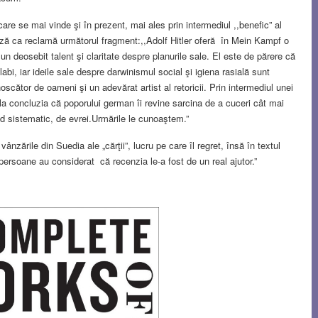
r care se mai vinde şi în prezent, mai ales prin intermediul ,,benefic” al
ează ca reclamă următorul fragment:,,Adolf Hitler oferă în Mein Kampf o
un deosebit talent şi claritate despre planurile sale. El este de părere că
slabi, iar ideile sale despre darwinismul social şi igiena rasială sunt
scător de oameni şi un adevărat artist al retoricii. Prin intermediul unei
 la concluzia că poporului german îi revine sarcina de a cuceri cât mai
d sistematic, de evrei.Urmările le cunoaştem.”
ânzările din Suedia ale „cărţii”, lucru pe care îl regret, însă în textul
 persoane au considerat că recenzia le-a fost de un real ajutor.”