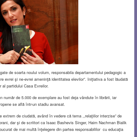
, legate de soarta noului volum, responsabila departamentului pedagogic a
e evrei şi ne-evrei ameninţă identitatea elevilor”. Iniţiativa a fost lăudată
er al partidului Casa Evreilor.
 un număr de 5.000 de exemplare au fost deja vândute în librării, iar
europene se află într-un stadiu avansat.
e extrem de ciudată, având în vedere că tema ,,relaţiilor interzise” de
orani, dar şi de scriitori ca Isaac Bashevis Singer, Haim Nachman Bialik
curat de mai multă înţelegere din partea responsabililor cu educaţia