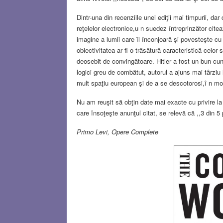
Dintr-una din recenziile unei ediţii mai timpurii, da
reţelelor electronice,u n suedez întreprinzător cit
imagine a lumii care îl înconjoară şi povesteşte cu 
obiectivitatea ar fi o trăsătură caracteristică celor 
deosebit de convingătoare. Hitler a fost un bun cuno
logici greu de combătut, autorul a ajuns mai târziu
mult spaţiu european şi de a se descotorosi,î n mo
Nu am reuşit să obţin date mai exacte cu privire la v
care însoţeşte anunţul citat, se relevă că ,,3 din 5
Primo Levi, Opere Complete