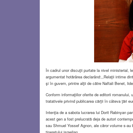
În cadrul unor discuţii purtate la nivel ministerial
argumentat hotărârea declarând:,,Relaţii intime dintr
şi în guvern, printre alţii de către Naftali Benet, lid
Conform informaţiilor oferite de editorii romanului,
tratativele privind publicarea cărţii în câteva ţări 
Intenţia de a sabota lucrarea lui Dorit Rabinyan par
acest gen a fost prelucrată deja de autori contemp
sau Shmuel Yossef Agnon, ale căror volume s-au bu
tineretului israelian.