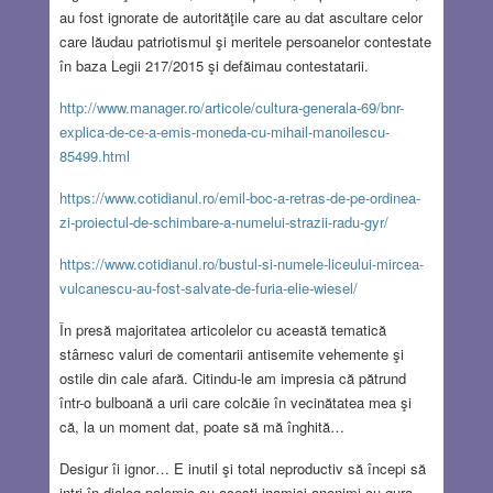
au fost ignorate de autorităţile care au dat ascultare celor
care lăudau patriotismul şi meritele persoanelor contestate
în baza Legii 217/2015 şi defăimau contestatarii.
http://www.manager.ro/articole/cultura-generala-69/bnr-
explica-de-ce-a-emis-moneda-cu-mihail-manoilescu-
85499.html
https://www.cotidianul.ro/emil-boc-a-retras-de-pe-ordinea-
zi-proiectul-de-schimbare-a-numelui-strazii-radu-gyr/
https://www.cotidianul.ro/bustul-si-numele-liceului-mircea-
vulcanescu-au-fost-salvate-de-furia-elie-wiesel/
În presă majoritatea articolelor cu această tematică
stârnesc valuri de comentarii antisemite vehemente şi
ostile din cale afară. Citindu-le am impresia că pătrund
într-o bulboană a urii care colcăie în vecinătatea mea şi
că, la un moment dat, poate să mă înghită…
Desigur îi ignor… E inutil şi total neproductiv să începi să
intri în dialog polemic cu acești inamici anonimi cu gura