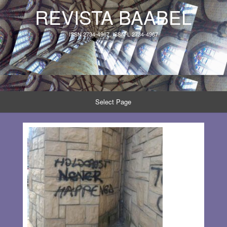
REVISTA BAABEL
ISSN 2734-4967, ISSN-L 2734-4967
Select Page