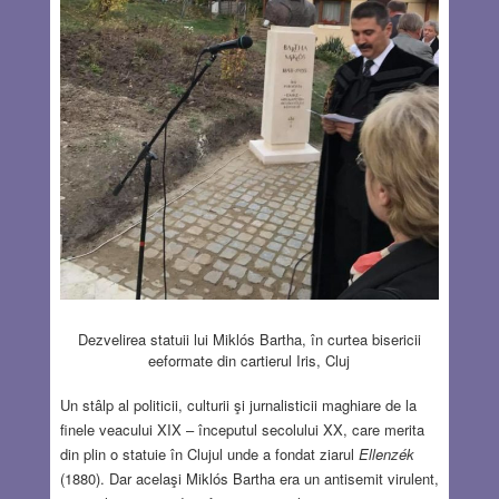
Dezvelirea statuii lui Miklós Bartha, în curtea bisericii
eeformate din cartierul Iris, Cluj
Un stâlp al politicii, culturii şi jurnalisticii maghiare de la
finele veacului XIX – începutul secolului XX, care merita
din plin o statuie în Clujul unde a fondat ziarul
Ellenzék
(1880). Dar acelaşi Miklós Bartha era un antisemit virulent,