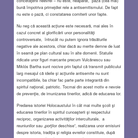
concetăţenii neevrei – nu este, neapărat, paza (cea mai)
bună împotriva primejdiei rele a antisemitismului. De fapt
nu este o pază, ci constatarea comiterii unor fapte.
Nu neg că această acţiune este necesară, mai ales în
cazul concret al glorificării unor personalităţi
controversate, întrucât nu putem ignora trăsăturile
negative ale acestora, chiar dacă au merite demne de luat
în seamă pe plan cultural sau în alte domenii. Statuile
ridicate unor figuri marcante precum Vulcănescu sau
Miklós Bartha sunt nocive prin faptul că transmit publicului
larg mesajul că ideile şi acţiunile antisemite nu sunt
incompatibile, ba chiar fac parte parte integrantă din
spiritul naţional, patriotic. Tocmai din acest motiv e nevoie
de prevenţie, de imunizarea tinerilor, adică de educarea lor.
Predarea istoriei Holocaustului în cât mai multe şcoli şi
educarea tinerilor în spiritul cunoaşterii şi respectului
reciproc, organizarea activităţilor interculturale, a
reuniunilor sau „porţilor deschise”, realizarea unor emisiuni
despre istoria, tradiţia şi religia evreilor constituie, după