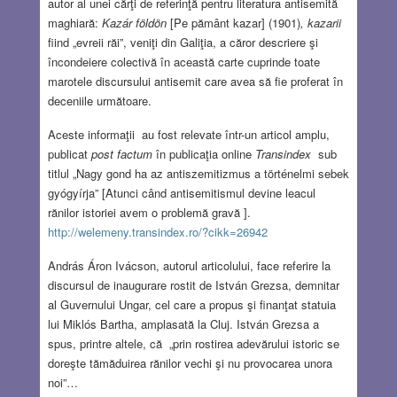
autor al unei cărţi de referinţă pentru literatura antisemită
maghiară:
Kazár földön
[Pe pământ kazar] (1901)
,
kazarii
fiind „evreii răi”, veniţi din Galiţia, a căror descriere şi
încondeiere colectivă în această carte cuprinde toate
marotele discursului antisemit care avea să fie proferat în
deceniile următoare.
Aceste informaţii au fost relevate într-un articol amplu,
publicat
post factum
în publicaţia online
Transindex
sub
titlul „Nagy gond ha az antiszemitizmus a történelmi sebek
gyógyírja” [Atunci când antisemitismul devine leacul
rănilor istoriei avem o problemă gravă ].
http://welemeny.transindex.ro/?cikk=26942
András Áron Ivácson, autorul articolului, face referire la
discursul de inaugurare rostit de István Grezsa, demnitar
al Guvernului Ungar, cel care a propus şi finanţat statuia
lui Miklós Bartha, amplasată la Cluj. István Grezsa a
spus, printre altele, că „prin rostirea adevărului istoric se
doreşte tămăduirea rănilor vechi şi nu provocarea unora
noi”…