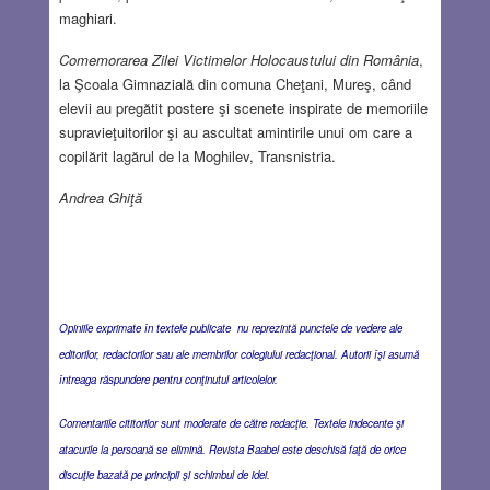
maghiari.
Comemorarea Zilei Victimelor Holocaustului din România
,
la Şcoala Gimnazială din comuna Cheţani, Mureş, când
elevii au pregătit postere şi scenete inspirate de memoriile
supravieţuitorilor şi au ascultat amintirile unui om care a
copilărit lagărul de la Moghilev, Transnistria.
Andrea Ghiţă
Opiniile exprimate în textele publicate nu reprezintă punctele de vedere ale
editorilor, redactorilor sau ale membrilor colegiului redacţional. Autorii îşi asumă
întreaga răspundere pentru conţinutul articolelor.
Comentariile cititorilor sunt moderate de către redacţie. Textele indecente şi
atacurile la persoană se elimină. Revista Baabel este deschisă faţă de orice
discuţie bazată pe principii şi schimbul de idei.