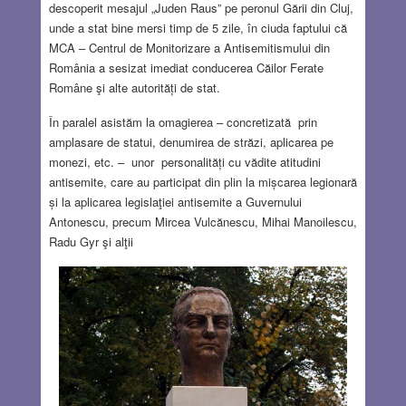
descoperit mesajul „Juden Raus” pe peronul Gării din Cluj,
unde a stat bine mersi timp de 5 zile, în ciuda faptului că
MCA – Centrul de Monitorizare a Antisemitismului din
România a sesizat imediat conducerea Căilor Ferate
Române şi alte autorități de stat.
În paralel asistăm la omagierea – concretizată prin
amplasare de statui, denumirea de străzi, aplicarea pe
monezi, etc. – unor personalități cu vădite atitudini
antisemite, care au participat din plin la mișcarea legionară
și la aplicarea legislaţiei antisemite a Guvernului
Antonescu, precum Mircea Vulcănescu, Mihai Manoilescu,
Radu Gyr şi alţii