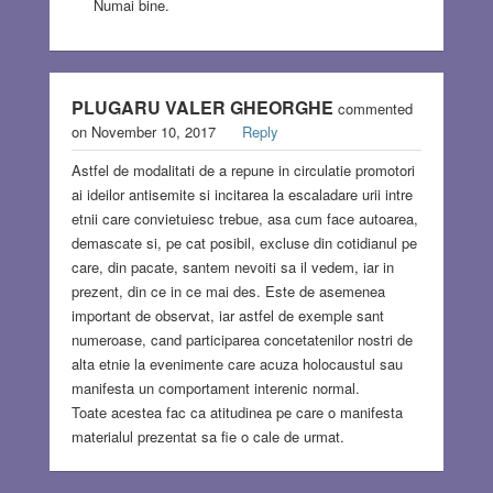
Numai bine.
PLUGARU VALER GHEORGHE
commented
on November 10, 2017
Reply
Astfel de modalitati de a repune in circulatie promotori
ai ideilor antisemite si incitarea la escaladare urii intre
etnii care convietuiesc trebue, asa cum face autoarea,
demascate si, pe cat posibil, excluse din cotidianul pe
care, din pacate, santem nevoiti sa il vedem, iar in
prezent, din ce in ce mai des. Este de asemenea
important de observat, iar astfel de exemple sant
numeroase, cand participarea concetatenilor nostri de
alta etnie la evenimente care acuza holocaustul sau
manifesta un comportament interenic normal.
Toate acestea fac ca atitudinea pe care o manifesta
materialul prezentat sa fie o cale de urmat.