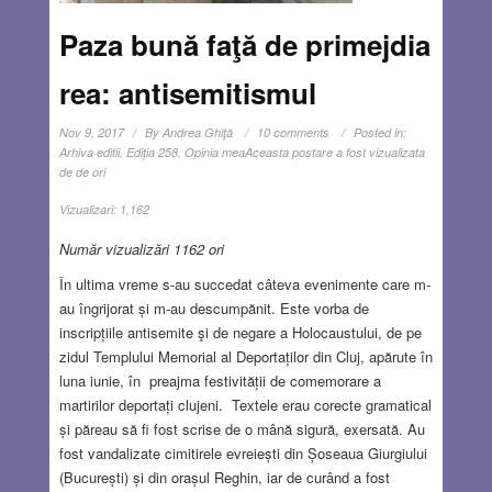
Paza bună faţă de primejdia
rea: antisemitismul
Nov 9, 2017
By
Andrea Ghiţă
10 comments
Posted in:
Arhiva editii
,
Ediţia 258
,
Opinia mea
Aceasta postare a fost vizualizata
de de ori
Vizualizari:
1,162
Număr vizualizări 1162 ori
În ultima vreme s-au succedat câteva evenimente care m-
au îngrijorat și m-au descumpănit. Este vorba de
inscripțiile antisemite şi de negare a Holocaustului, de pe
zidul Templului Memorial al Deportaților din Cluj, apărute în
luna iunie, în preajma festivității de comemorare a
martirilor deportați clujeni. Textele erau corecte gramatical
și păreau să fi fost scrise de o mână sigură, exersată. Au
fost vandalizate cimitirele evreiești din Șoseaua Giurgiului
(București) și din orașul Reghin, iar de curând a fost