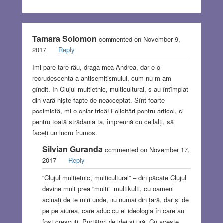
Tamara Solomon
commented on November 9,
2017
Reply
Îmi pare tare rău, draga mea Andrea, dar e o
recrudescenta a antisemitismului, cum nu m-am
gîndit. În Clujul multietnic, multicultural, s-au întîmplat
din vară niște fapte de neacceptat. Sînt foarte
pesimistă, mi-e chiar frică! Felicitări pentru articol, si
pentru toată strădania ta, împreună cu ceilalți, să
faceți un lucru frumos.
Silvian Guranda
commented on November 17,
2017
Reply
“Clujul multietnic, multicultural” – din păcate Clujul
devine mult prea “multi”: multikulti, cu oameni
aciuați de te miri unde, nu numai din țară, dar și de
pe pe aiurea, care aduc cu ei ideologia în care au
fost crescuți. Purtători de idei și ură. Cu aceste