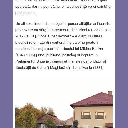
spurcată, dar nu poți să nu iei la cunoștință că ei există şi
proliferează.
Un alt eveniment din categoria „personalităţilor antisemite
promovate cu sârg” s-a petrecut, de curând (20 octombrie
2017) la Cluj, unde a fost dezvelit – e drept în curtea
bisericii reformate din cartierul Iris care nu poate fi
considerată spaţiu public?! – bustul lui Miklós Bartha
(1848-1905) jurist, publicist, politolog şi deputat în
Parlamentul Ungariei, cunoscut mai ales ca fondator al
Societăţii de Cultură Maghiară din Transilvania (1884).