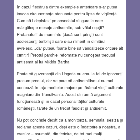
În cazul fiecăruia dintre exemplele anterioare s-ar putea
invoca circumstanţe atenuante pentru lipsa de vigilenţă.
Cum să-l depistezi pe obsedatul singuratic care
mâzgăleşte mesaje antisemite, sub vălul nopţii?
Profanatorii de morminte (dacă sunt prinşi) sunt
adolescenţi teribilişti care s-au nimerit în cimitirul
evreiesc…dar puteau foarte bine să vandalizeze oricare alt
cimitir! Preotul parohiei reformate nu cunoştea trecutul
antisemit al lui Miklós Bartha.
Poate că guvernanţii din Ungaria nu erau la fel de ignoranţi
precum preotul, dar se pare că antisemitismul nu mai
contează în faţa meritelor majore pe tărâmul vieţii culturale
maghiare din Transilvania. Acest din urmă argument
funcţionează şi în cazul personalităţilor culturale
româneşti, tarate de un trecut fascist şi antisemit.
Nu pot conchide decât că a monitoriza, semnala, sesiza şi
reclama aceste cazuri, deşi este o îndatorire a noastră, a
evreilor – asumată, din fericire, de tot mai mulţi