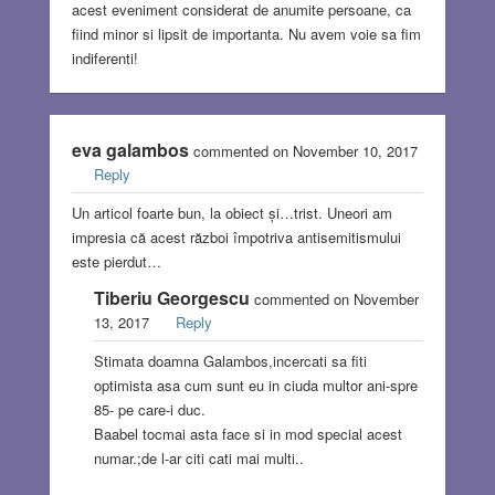
acest eveniment considerat de anumite persoane, ca
fiind minor si lipsit de importanta. Nu avem voie sa fim
indiferenti!
eva galambos
commented on November 10, 2017
Reply
Un articol foarte bun, la obiect și…trist. Uneori am
impresia că acest război împotriva antisemitismului
este pierdut…
Tiberiu Georgescu
commented on November
13, 2017
Reply
Stimata doamna Galambos,incercati sa fiti
optimista asa cum sunt eu in ciuda multor ani-spre
85- pe care-i duc.
Baabel tocmai asta face si in mod special acest
numar.;de l-ar citi cati mai multi..