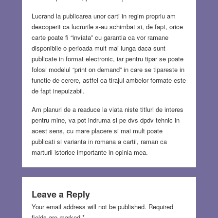
Lucrand la publicarea unor carti in regim propriu am
descoperit ca lucrurile s-au schimbat si, de fapt, orice
carte poate fi “inviata” cu garantia ca vor ramane
disponibile o perioada mult mai lunga daca sunt
publicate in format electronic, iar pentru tipar se poate
folosi modelul “print on demand” in care se tipareste in
functie de cerere, astfel ca tirajul ambelor formate este
de fapt inepuizabil.
Am planuri de a readuce la viata niste titluri de interes
pentru mine, va pot indruma si pe dvs dpdv tehnic in
acest sens, cu mare placere si mai mult poate
publicati si varianta in romana a cartii, raman ca
marturii istorice importante in opinia mea.
Leave a Reply
Your email address will not be published.
Required
fields are marked
*