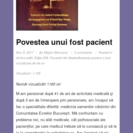
Povestea unui fost pacient
Nov 9, 2017
By
Mirjam Bercovici
2 comments
Posted in:
Arhiva editii
,
Ediţia 258
,
Povestiri din Baabel
Aceasta postare a fost
vizualizata de de ori
Vizualizari:
1,165
Număr vizualizări 1165 ori
M-am pensionat după 41 de ani de activitate medicală şi
după 3 ani de întrerupere prin pensionare, am început să
fac o specialitate diferită: medicina oamenilor vârstnici din
Comunitatea Evreilor București. Mă confruntam cu
probleme noi, nu atât medicale, cât psihosociale ale
pacienților, pe care medicul trebuie să le cunoască și să le
ia în considerație în activitatea sa. Am încercat să-mi