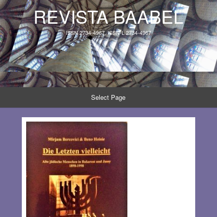
REVISTA BAABEL
ISSN 2734-4967, ISSN-L 2734-4967
Select Page