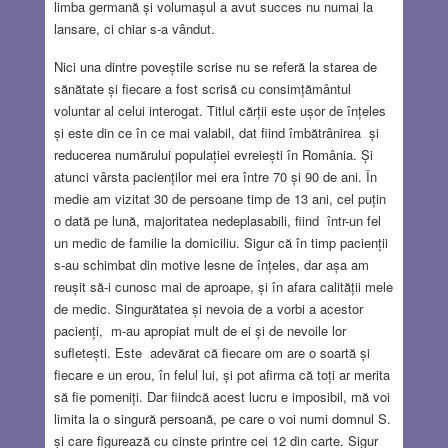
limba germană și volumașul a avut succes nu numai la
lansare, ci chiar s-a vândut.
Nici una dintre poveștile scrise nu se referă la starea de
sănătate și fiecare a fost scrisă cu consimțământul
voluntar al celui interogat. Titlul cărții este ușor de înțeles
și este din ce în ce mai valabil, dat fiind îmbătrânirea și
reducerea numărului populației evreiești în România. Și
atunci vârsta pacienților mei era între 70 și 90 de ani. În
medie am vizitat 30 de persoane timp de 13 ani, cel puțin
o dată pe lună, majoritatea nedeplasabili, fiind într-un fel
un medic de familie la domiciliu. Sigur că în timp pacienții
s-au schimbat din motive lesne de înțeles, dar așa am
reușit să-i cunosc mai de aproape, și în afara calității mele
de medic. Singurătatea și nevoia de a vorbi a acestor
pacienți, m-au apropiat mult de ei și de nevoile lor
sufletești. Este adevărat că fiecare om are o soartă și
fiecare e un erou, în felul lui, și pot afirma că toți ar merita
să fie pomeniți. Dar fiindcă acest lucru e imposibil, mă voi
limita la o singură persoană, pe care o voi numi domnul S.
și care figurează cu cinste printre cei 12 din carte. Sigur