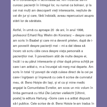
cunosc pacienții în întregul lor, nu numai ca bolnavi, și la
cei mai mulți am descoperit vieți interesante, neștiute de
cei din jur și care, fără îndoială, aveau repercusiuni asupra
stării lor de sănătate.
Astfel, în urmă cu aproape 20 de ani, în anul 1998,
profesorul Erhard Roy Wiehn din Konstanz – despre care
am scris în Baabel și care mi-a devenit prieten, după de i-
am povestit despre pacienții mei – mi-a dat ideea să
încerc să scriu câte ceva despre viața personală a
pacienților mei. Îi povestisem atât de multe despre ei,
încât i s-au părut interesante și chiar după prima schiță pe
care i-am arătat-o, m-a încurajat să merg mai departe. Am
scris în total 12 povești de viață culese direct de la cei pe
care-i îngrijeam și împreună cu cele 6 scrise de cumnatul
meu, dr. Beno Hoișie din Iași, și el ca și mine medic
angajat la Comunitatea Evreilor, am scos un mic volum în
limba germană cu titlul
Die Letzten vielleicht
[Ultimii,
poate] la editura Hartung –Gorre care s-a arătat dispusă
să-l publice. Cele scrise de dr. Beno Hoisie le-am tradus în