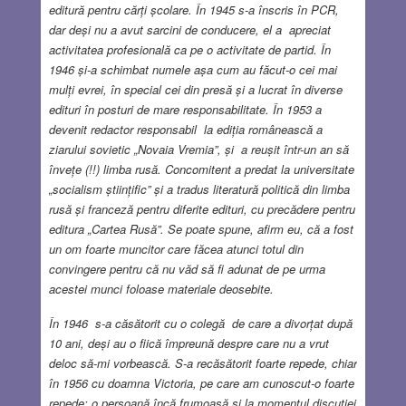
editură pentru cărți școlare. În 1945 s-a înscris în PCR,
dar deși nu a avut sarcini de conducere, el a apreciat
activitatea profesională ca pe o activitate de partid. În
1946 și-a schimbat numele așa cum au făcut-o cei mai
mulți evrei, în special cei din presă și a lucrat în diverse
edituri în posturi de mare responsabilitate. În 1953 a
devenit redactor responsabil la ediția românească a
ziarului sovietic „Novaia Vremia”, și a reușit într-un an să
învețe (!!) limba rusă. Concomitent a predat la universitate
„socialism științific” și a tradus literatură politică din limba
rusă și franceză pentru diferite edituri, cu precădere pentru
editura „Cartea Rusă”. Se poate spune, afirm eu, că a fost
un om foarte muncitor care făcea atunci totul din
convingere pentru că nu văd să fi adunat de pe urma
acestei munci foloase materiale deosebite.
În 1946 s-a căsătorit cu o colegă de care a divorțat după
10 ani, deși au o fiică împreună despre care nu a vrut
deloc să-mi vorbească. S-a recăsătorit foarte repede, chiar
în 1956 cu doamna Victoria, pe care am cunoscut-o foarte
repede; o persoană încă frumoasă și la momentul discuției