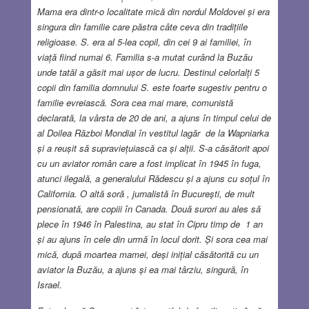
Mama era dintr-o localitate mică din nordul Moldovei și era
singura din familie care păstra câte ceva din tradițiile
religioase. S. era al 5-lea copil, din cei 9 ai familiei, în
viață fiind numai 6. Familia s-a mutat curând la Buzău
unde tatăl a găsit mai ușor de lucru. Destinul celorlalți 5
copii din familia domnului S. este foarte sugestiv pentru o
familie evreiască. Sora cea mai mare, comunistă
declarată, la vârsta de 20 de ani, a ajuns în timpul celui de
al Doilea Război Mondial în vestitul lagăr de la Wapniarka
și a reușit să supraviețuiască ca și alții. S-a căsătorit apoi
cu un aviator român care a fost implicat în 1945 în fuga,
atunci ilegală, a generalului Rădescu și a ajuns cu soțul în
California. O altă soră , jurnalistă în București, de mult
pensionată, are copiii în Canada. Două surori au ales să
plece în 1946 în Palestina, au stat în Cipru timp de 1 an
și au ajuns în cele din urmă în locul dorit. Și sora cea mai
mică, după moartea mamei, deși inițial căsătorită cu un
aviator la Buzău, a ajuns și ea mai târziu, singură, în
Israel.