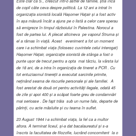
Este clar că S., crescut într-o astfel de familie, știa încă
de copil câte ceva despre politică. La 12 ani a intrat în
organizația sionistă locală Hașomer Hațair și a fost activ
în așa măsură încât a ajuns pe o listă a celor care sperau
să emigreze în timpul războiului în Palestina. Norocul a
fost de partea lui. A plecat altcineva pe vaporul Struma și
el a rămas în viață. Acest eveniment a fot un moment
care i-a schimbat viața (folosesc cuvintele celui interogat)
Hașomer Hațair, organizație sionistă de stânga a fost o
punte ușor de trecut pentru a opta mai târziu, la vârsta lui
de 18 ani, de a intra în organizația de tineret a PCR . Cu
tot entuziasmul tinereții a executat sarcinile primite,
neținând seama de riscurile personale și ale familiei. A
fost arestat de două ori pentru activități ilegale, odată 45
de zile și apoi 400 și a scăpat foarte greu de condamnări
mai serioase . De fapt trăia sub un nume fals, departe de
părinți, cu acte măsluite și cu teama în suflet.
23 August 1944 i-a schimbat viața, la fel ca a multor
altora. A terminat liceul, și-a dat bacalaureatul și s-a
înscris la facultatea de filozofie, lucrând concomitent la o