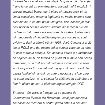
înceapă” – zice el – o nouă viață. Nu poate citi, dar soția
îl ține la curent cu evenimentele, ascultă multă muzică , în
special muzică baroc, dar îi place și muzica rock și, în
limita posibilului, menține legăturile cu vechii prieteni care
sunt din ce în ce mai puțini (emigrări, boli, decese)și mai
neputincioși Nu și-a revăzut surorile din Israel și nici ele
nu l-au vizitat, ceea ce e mai greu de înțeles. Calea vieții
lui , succesele și decepțiile despre care vorbește, sunt
evidente, deși el afirmă că din 1956, după Congresul al 20-
lea al PCUS și-a dat seama că și-a irosit viața cu un ideal
în care a crezut orbește. Din această cauză s-a îndepărtat
de originea sa și de familia sa și cu tot numele său neaoș
românesc, nu a fost socotit niciodată român cum credea
el că va putea fi. I s-a refuzat pașaportul pentru vest din
cauza familiei din Israel pe care o declarase și pe care
nu a mai revăzut- o și singura lui călătorie în străinătate a
fost în blocul de est, o călătorie organizată prin ONT.
Și totuși , din 1985, a început să se apropie de
Comunitatea Evreilor din București, inițial prin cotizația
simbolică de membru și pentru prima dată s-a declarat