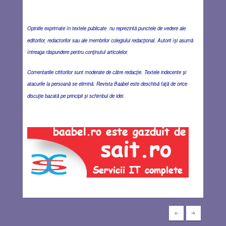
Opiniile exprimate în textele publicate nu reprezintă punctele de vedere ale
editorilor, redactorilor sau ale membrilor colegiului redacţional. Autorii îşi asumă
întreaga răspundere pentru conţinutul articolelor.
Comentariile cititorilor sunt moderate de către redacţie. Textele indecente şi
atacurile la persoană se elimină. Revista Baabel este deschisă faţă de orice
discuţie bazată pe principii şi schimbul de idei.