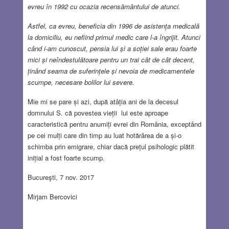
evreu în 1992 cu ocazia recensământului de atunci.
Astfel, ca evreu, beneficia din 1996 de asistența medicală
la domiciliu, eu nefiind primul medic care l-a îngrijit. Atunci
când i-am cunoscut, pensia lui și a soției sale erau foarte
mici și neîndestulătoare pentru un trai cât de cât decent,
ținând seama de suferințele și nevoia de medicamentele
scumpe, necesare bolilor lui severe.
Mie mi se pare și azi, după atâția ani de la decesul
domnului S. că povestea vieții lui este aproape
caracteristică pentru anumiți evrei din România, exceptând
pe cei mulți care din timp au luat hotărârea de a și-o
schimba prin emigrare, chiar dacă prețul psihologic plătit
inițial a fost foarte scump.
Bucureşti, 7 nov. 2017
Mirjam Bercovici