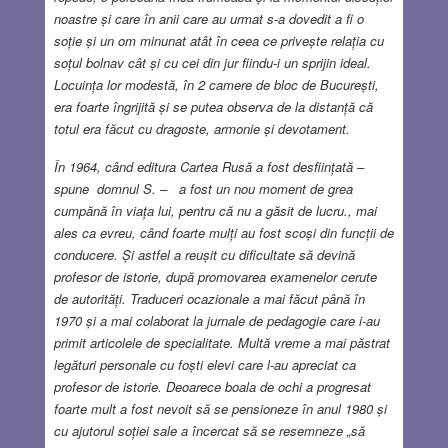
noastre și care în anii care au urmat s-a dovedit a fi o
soție și un om minunat atât în ceea ce privește relația cu
soțul bolnav cât și cu cei din jur fiindu-i un sprijin ideal.
Locuința lor modestă, în 2 camere de bloc de București,
era foarte îngrijită și se putea observa de la distanță că
totul era făcut cu dragoste, armonie și devotament.
În 1964, când editura Cartea Rusă a fost desființată –
spune domnul S. – a fost un nou moment de grea
cumpănă în viața lui, pentru că nu a găsit de lucru., mai
ales ca evreu, când foarte mulți au fost scoși din funcții de
conducere. Și astfel a reușit cu dificultate să devină
profesor de istorie, după promovarea examenelor cerute
de autorități. Traduceri ocazionale a mai făcut până în
1970 și a mai colaborat la jurnale de pedagogie care i-au
primit articolele de specialitate. Multă vreme a mai păstrat
legături personale cu foști elevi care l-au apreciat ca
profesor de istorie. Deoarece boala de ochi a progresat
foarte mult a fost nevoit să se pensioneze în anul 1980 și
cu ajutorul soției sale a încercat să se resemneze „să