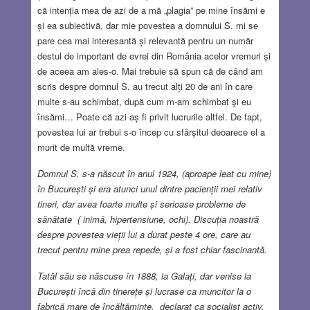
că intenția mea de azi de a mă „plagia” pe mine însămi e
și ea subiectivă, dar mie povestea a domnului S. mi se
pare cea mai interesantă și relevantă pentru un număr
destul de important de evrei din România acelor vremuri și
de aceea am ales-o. Mai trebuie să spun că de când am
scris despre domnul S. au trecut alți 20 de ani în care
multe s-au schimbat, după cum m-am schimbat şi eu
însămi… Poate că azi aș fi privit lucrurile altfel. De fapt,
povestea lui ar trebui s-o încep cu sfârșitul deoarece el a
murit de multă vreme.
Domnul S. s-a născut în anul 1924, (aproape leat cu mine)
în București și era atunci unul dintre pacienții mei relativ
tineri, dar avea foarte multe și serioase probleme de
sănătate ( inimă, hipertensiune, ochi). Discuția noastră
despre povestea vieții lui a durat peste 4 ore, care au
trecut pentru mine prea repede, și a fost chiar fascinantă.
Tatăl său se născuse în 1888, la Galați, dar venise la
București încă din tinerețe și lucrase ca muncitor la o
fabrică mare de încălțăminte, declarat ca socialist activ.