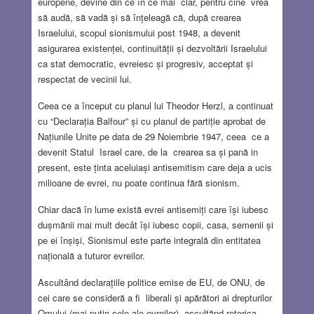
europene, devine din ce în ce mai clar, pentru cine vrea
să audă, să vadă și să înțeleagă că, după crearea
Israelului, scopul sionismului post 1948, a devenit
asigurarea existenței, continuității și dezvoltării Israelului
ca stat democratic, evreiesc și progresiv, acceptat și
respectat de vecinii lui.
Ceea ce a început cu planul lui Theodor Herzl, a continuat
cu “Declarația Balfour” și cu planul de partiție aprobat de
Națiunile Unite pe data de 29 Noiembrie 1947, ceea ce a
devenit Statul Israel care, de la crearea sa și pană in
present, este ținta aceluiași antisemitism care deja a ucis
milioane de evrei, nu poate continua fără sionism.
Chiar dacă în lume există evrei antisemiți care își iubesc
dușmănii mai mult decât își iubesc copii, casa, semenii și
pe ei înșiși, Sionismul este parte integrală din entitatea
națională a tuturor evreilor.
Ascultând declarațiile politice emise de EU, de ONU, de
cei care se consideră a fi liberali și apărători ai drepturilor
Omului (mai putin cele ale evreilor), ascultănd retorica