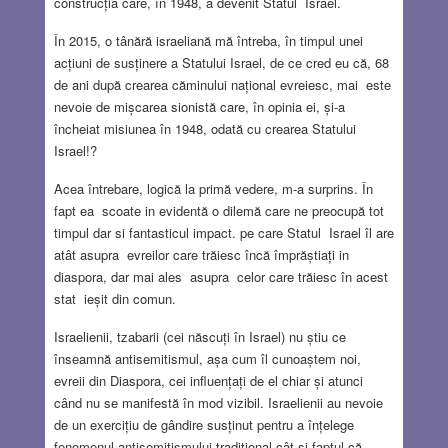
construcția care, în 1948, a devenit Statul Israel.
În 2015, o tânără israeliană mă întreba, în timpul unei
acțiuni de susținere a Statului Israel, de ce cred eu că, 68
de ani după crearea căminului național evreiesc, mai este
nevoie de mișcarea sionistă care, în opinia ei, și-a
încheiat misiunea în 1948, odată cu crearea Statului
Israel!?
Acea întrebare, logică la primă vedere, m-a surprins. În
fapt ea scoate in evidentă o dilemă care ne preocupă tot
timpul dar si fantasticul impact. pe care Statul Israel îl are
atât asupra evreilor care trăiesc încă împrăștiați in
diaspora, dar mai ales asupra celor care trăiesc în acest
stat ieșit din comun.
Israelienii, tzabarii (cei născuți în Israel) nu știu ce
înseamnă antisemitismul, așa cum îl cunoaștem noi,
evreii din Diaspora, cei influențați de el chiar și atunci
când nu se manifestă în mod vizibil. Israelienii au nevoie
de un exercițiu de gândire susținut pentru a înțelege
fenomenul antisemitismului tradițional cât și faptul că