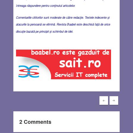
întreaga răspundere pentru conţinutul articolelor.
Comentariile cititorilor sunt moderate de către redacţie. Textele indecente şi
atacurile la persoană se elimină. Revista Baabel este deschisă faţă de orice
discuţie bazată pe principii şi schimbul de idei.
2 Comments