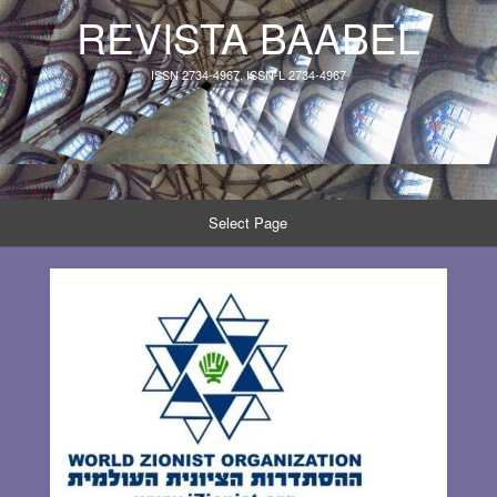
REVISTA BAABEL
ISSN 2734-4967, ISSN-L 2734-4967
Select Page