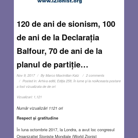
120 de ani de sionism, 100
de ani de la Declarația
Balfour, 70 de ani de la
planul de partiție…
Nov 9, 2017
By
Marco Maximilian Katz
2 comments
Posted in:
Arhiva editii
,
Ediţia 258
,
În lume şi la noi
Aceasta postare
a fost vizualizata de de ori
Vizualizari:
1,121
Număr vizualizări 1121 ori
Respect și gratitudine
În luna octombrie 2017, la Londra, a avut loc congresul
Organizației Sioniste Mondiale (World Zionist