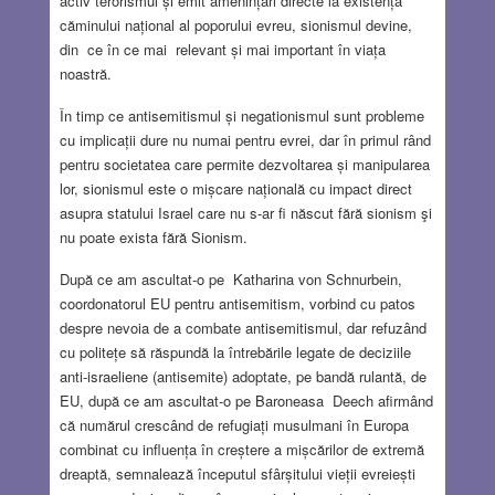
activ terorismul și emit amenințări directe la existența
căminului național al poporului evreu, sionismul devine,
din ce în ce mai relevant și mai important în viața
noastră.
În timp ce antisemitismul și negationismul sunt probleme
cu implicații dure nu numai pentru evrei, dar în primul rând
pentru societatea care permite dezvoltarea și manipularea
lor, sionismul este o mișcare națională cu impact direct
asupra statului Israel care nu s-ar fi născut fără sionism şi
nu poate exista fără Sionism.
După ce am ascultat-o pe Katharina von Schnurbein,
coordonatorul EU pentru antisemitism, vorbind cu patos
despre nevoia de a combate antisemitismul, dar refuzând
cu politețe să răspundă la întrebările legate de deciziile
anti-israeliene (antisemite) adoptate, pe bandă rulantă, de
EU, după ce am ascultat-o pe Baroneasa Deech afirmând
că numărul crescând de refugiați musulmani în Europa
combinat cu influența în creștere a mișcărilor de extremă
dreaptă, semnalează începutul sfârșitului vieții evreiești