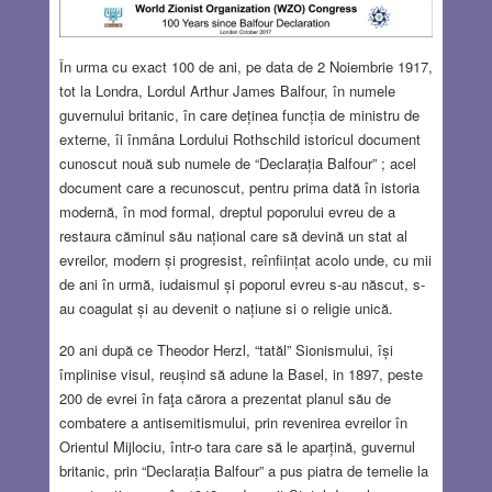
În urma cu exact 100 de ani, pe data de 2 Noiembrie 1917,
tot la Londra, Lordul Arthur James Balfour, în numele
guvernului britanic, în care deținea funcția de ministru de
externe, îi înmâna Lordului Rothschild istoricul document
cunoscut nouă sub numele de “Declarația Balfour” ; acel
document care a recunoscut, pentru prima dată în istoria
modernă, în mod formal, dreptul poporului evreu de a
restaura căminul său național care să devină un stat al
evreilor, modern și progresist, reînființat acolo unde, cu mii
de ani în urmă, iudaismul și poporul evreu s-au născut, s-
au coagulat și au devenit o națiune si o religie unică.
20 ani după ce Theodor Herzl, “tatăl” Sionismului, își
împlinise visul, reușind să adune la Basel, in 1897, peste
200 de evrei în faţa cărora a prezentat planul său de
combatere a antisemitismului, prin revenirea evreilor în
Orientul Mijlociu, într-o tara care să le aparțină, guvernul
britanic, prin “Declarația Balfour” a pus piatra de temelie la