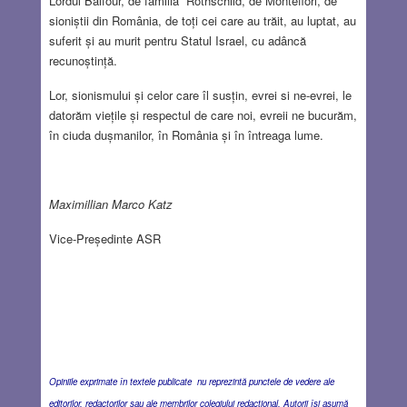
Lordul Balfour, de familia Rothschild, de Montefiori, de
sioniștii din România, de toți cei care au trăit, au luptat, au
suferit și au murit pentru Statul Israel, cu adâncă
recunoștință.
Lor, sionismului și celor care îl susțin, evrei si ne-evrei, le
datorăm viețile și respectul de care noi, evreii ne bucurăm,
în ciuda dușmanilor, în România și în întreaga lume.
Maximillian Marco Katz
Vice-Președinte ASR
Opiniile exprimate în textele publicate nu reprezintă punctele de vedere ale
editorilor, redactorilor sau ale membrilor colegiului redacţional. Autorii îşi asumă