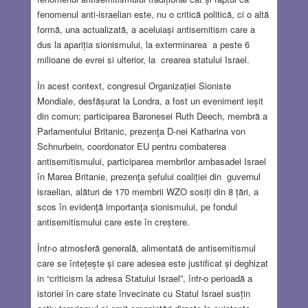
fenomenul anti-israelian este, nu o critică politică, ci o altă
formă, una actualizată, a aceluiași antisemitism care a
dus la apariția sionismului, la exterminarea a peste 6
milioane de evrei si ulterior, la crearea statului Israel.
În acest context, congresul Organizației Sioniste
Mondiale, desfășurat la Londra, a fost un eveniment ieșit
din comun; participarea Baronesei Ruth Deech, membră a
Parlamentului Britanic, prezenţa D-nei Katharina von
Schnurbein, coordonator EU pentru combaterea
antisemitismului, participarea membrilor ambasadei Israel
în Marea Britanie, prezenţa șefului coaliției din guvernul
israelian, alături de 170 membrii WZO sosiți din 8 țări, a
scos în evidenţă importanţa sionismului, pe fondul
antisemitismului care este în creștere.
Într-o atmosferă generală, alimentată de antisemitismul
care se întețește și care adesea este justificat și deghizat
in “criticism la adresa Statului Israel”, într-o perioadă a
istoriei în care state învecinate cu Statul Israel susțin