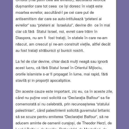
dușmanilor care tot ceea ce își doresc în viață este
moartea evreilor, ascultând-I pe cei care put de
antisemitism dar care se auto-intitulează “prieteni ai
evreilor” sau “prieteni ai Israelului”, devine din ce în mai
clar că fără Statul Israel, noi, evreii care trăim în
Diaspora, nu am fi fost tratați, în statele în care ne-am
născut, am crescut și ne-am construit viețile, altfel decât
au fost tratați străbunicii și bunicii nostrii.
La fel de clar devine, chiar dacă mulți neagă sau ignoră
acest lucru, că fără Statul Israel în Orientul Mijlociu,
ororile islamiste s-ar fi propagat în lume, mai rapid, fără
stavilă și in proporții apocaliptice.
Din aceste cauze este important, zic eu, ca în aceste zile,
când nu puține voci solicită ca “Declarația Balfour” sa fie
comemorată si nu celebrată, prin recunoașterea “statului
palestinian”, când palestinienii solicită guvernului britanic
să se scuze pentru emiterea “Declarației Balfour”, să ne
aducem aminte de oamenii curajoși, de Theodor Herzl, de