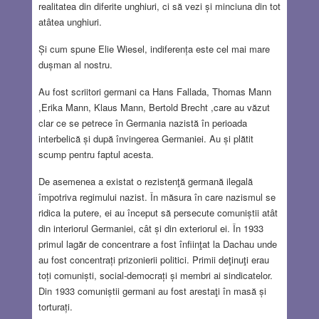
realitatea din diferite unghiuri, ci să vezi și minciuna din tot
atâtea unghiuri.
Și cum spune Elie Wiesel, indiferența este cel mai mare
dușman al nostru.
Au fost scriitori germani ca Hans Fallada, Thomas Mann
,Erika Mann, Klaus Mann, Bertold Brecht ,care au văzut
clar ce se petrece în Germania nazistă în perioada
interbelică și după învingerea Germaniei. Au și plătit
scump pentru faptul acesta.
De asemenea a existat o rezistenţă germană ilegală
împotriva regimului nazist. În măsura în care nazismul se
ridica la putere, ei au început să persecute comuniștii atât
din interiorul Germaniei, cât și din exteriorul ei. În 1933
primul lagăr de concentrare a fost înfiinţat la Dachau unde
au fost concentrați prizonierii politici. Primii deţinuţi erau
toți comuniști, social-democrați și membri ai sindicatelor.
Din 1933 comuniștii germani au fost arestaţi în masă și
torturați.