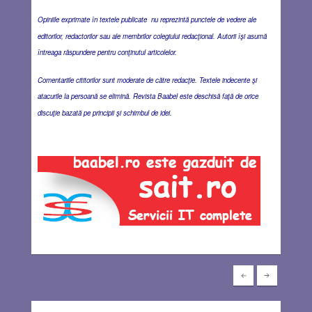
Opiniile exprimate în textele publicate nu reprezintă punctele de vedere ale
editorilor, redactorilor sau ale membrilor colegiului redacţional. Autorii îşi asumă
întreaga răspundere pentru conţinutul articolelor.
Comentariile cititorilor sunt moderate de către redacţie. Textele indecente şi
atacurile la persoană se elimină. Revista Baabel este deschisă faţă de orice
discuţie bazată pe principii şi schimbul de idei.