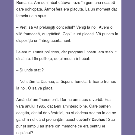
România. Am schimbat câteva fraze în germana noastră
care șchiopăta. Atmosfera era plăcută. La un moment dat
femeia ne-a spus:
– Vreți să vă prelungiți concediul? Veniți la noi. Avem o
vilă frumoasă, cu grădină. Copiii sunt plecați. Vă punem la
dispoziție un întreg apartament.
Le-am mulțumit politicos, dar programul nostru era stabilit
dinainte. Din politețe, soțul meu a întrebat:
– Și unde stați?
– Noi stăm la Dachau, a răspuns femeia. E foarte frumos
la noi. O să vă placă.
Amândoi am încremenit. Dar nu am scos o vorbă. Era
vara anului 1985, dacă-mi amintesc bine. Oare oamenii
aceștia, destul de vârstnici, nu și dădeau seama la ce ne
gândim noi când pronunțăm acest cuvânt?
Dachau!
Sau
pur și simplu au șters din memorie ce era pentru ei
neplăcut?