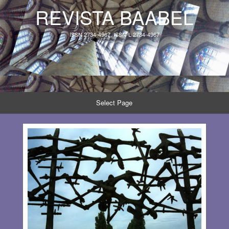
REVISTA BAABEL
ISSN 2734-4967, ISSN-L 2734-4967
Select Page