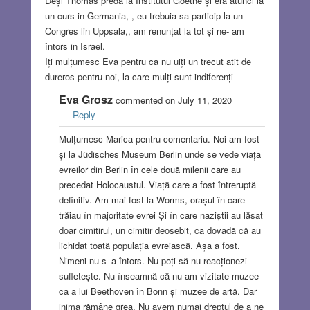
Deși Thomas preda la Institutul Goethe și era atunci la
un curs in Germania, , eu trebuia sa particip la un
Congres lin Uppsala,, am renunțat la tot și ne- am
întors in Israel.
Îți mulțumesc Eva pentru ca nu uiți un trecut atit de
dureros pentru noi, la care mulți sunt indiferenți
Eva Grosz
commented on July 11, 2020
Reply
Mulțumesc Marica pentru comentariu. Noi am fost
și la Jüdisches Museum Berlin unde se vede viața
evreilor din Berlin în cele două milenii care au
precedat Holocaustul. Viață care a fost întreruptă
definitiv. Am mai fost la Worms, orașul în care
trăiau în majoritate evrei Și în care naziștii au lăsat
doar cimitirul, un cimitir deosebit, ca dovadă că au
lichidat toată populația evreiască. Așa a fost.
Nimeni nu s–a întors. Nu poți să nu reacționezi
sufletește. Nu înseamnă că nu am vizitate muzee
ca a lui Beethoven în Bonn și muzee de artă. Dar
inima rămâne grea. Nu avem numai dreptul de a ne