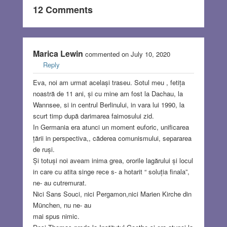
12 Comments
Marica Lewin
commented on July 10, 2020
Reply
Eva, noi am urmat același traseu. Sotul meu , fetița
noastră de 11 ani, și cu mine am fost la Dachau, la
Wannsee, si in centrul Berlinului, in vara lui 1990, la
scurt timp după darimarea faimosului zid.
In Germania era atunci un moment euforic, unificarea
țării in perspectiva,, căderea comunismului, separarea
de ruși.
Și totuși noi aveam inima grea, ororile lagărului și locul
in care cu atita singe rece s- a hotarit “ soluția finala”,
ne- au cutremurat.
Nici Sans Souci, nici Pergamon,nici Marien Kirche din
München, nu ne- au
mai spus nimic.