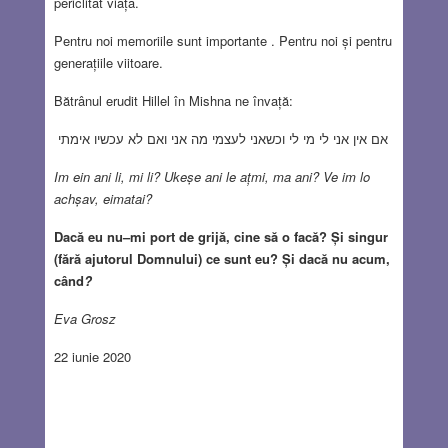
periclitat viața.
Pentru noi memoriile sunt importante . Pentru noi și pentru
generațiile viitoare.
Bătrânul erudit Hillel în Mishna ne învață:
אם אין אני לי מי לי וכשאני לעצמי מה אני ואם לא עכשיו אימתי
Im ein ani li, mi li? Ukeșe ani le ațmi, ma ani? Ve im lo
achșav, eimatai?
Dacă eu nu
–
mi port de grijă, cine să o facă? Și singur
(fără ajutorul Domnului) ce sunt eu? Și dacă nu acum,
când
?
Eva Grosz
22 iunie 2020