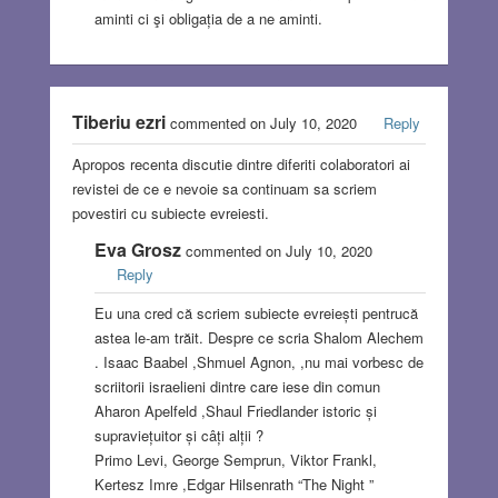
aminti ci şi obligația de a ne aminti.
Tiberiu ezri
commented on July 10, 2020
Reply
Apropos recenta discutie dintre diferiti colaboratori ai
revistei de ce e nevoie sa continuam sa scriem
povestiri cu subiecte evreiesti.
Eva Grosz
commented on July 10, 2020
Reply
Eu una cred că scriem subiecte evreiești pentrucă
astea le-am trăit. Despre ce scria Shalom Alechem
. Isaac Baabel ,Shmuel Agnon, ,nu mai vorbesc de
scriitorii israelieni dintre care iese din comun
Aharon Apelfeld ,Shaul Friedlander istoric și
supraviețuitor și câți alții ?
Primo Levi, George Semprun, Viktor Frankl,
Kertesz Imre ,Edgar Hilsenrath “The Night ”