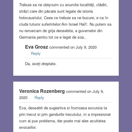
Trebuie sa ne obișnuim cu anumite localități, clădiri,
străzi care din păcate sunt legate de istoria
holocaustului. Ceea ce trebuie sa ne bucure, e ca în
ciuda tuturor suferintelor:Am Israel Hai!!. Nu putem sa
nu remarcam de grija deosebita, a guvernelor din
Germania pentru tot ce e legat de soa..
Eva Grosz
commented on July 9, 2020
Reply
Da, aveți dreptate.
Veronica Rozenberg
commented on July 9,
2020
Reply
Eva, deosebit de sugestiva si frumoasa excursia ta
prin trecut si prin gandurile trecutului, m a impresionat
cum ai pus problema, dar poate mai ales acuitatea
evocarilor.