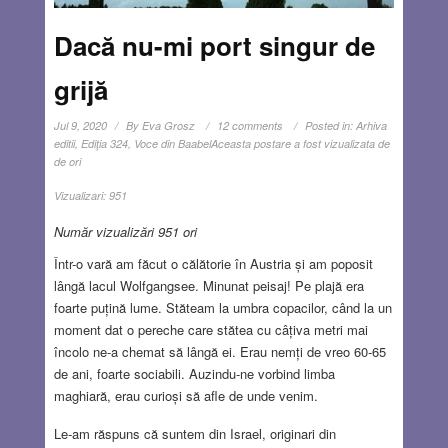
Dacă nu-mi port singur de
grijă
Jul 9, 2020
By
Eva Grosz
12 comments
Posted in:
Arhiva
editii
,
Ediţia 324
,
Voce din Baabel
Aceasta postare a fost vizualizata de
de ori
Vizualizari:
951
Număr vizualizări 951 ori
Într-o vară am făcut o călătorie în Austria și am poposit
lângă lacul Wolfgangsee. Minunat peisaj! Pe plajă era
foarte puțină lume. Stăteam la umbra copacilor, când la un
moment dat o pereche care stătea cu câțiva metri mai
încolo ne-a chemat să lângă ei. Erau nemți de vreo 60-65
de ani, foarte sociabili. Auzindu-ne vorbind limba
maghiară, erau curioși să afle de unde venim.
Le-am răspuns că suntem din Israel, originari din