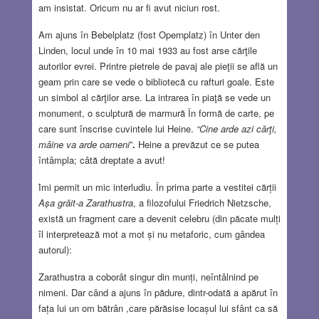
am insistat. Oricum nu ar fi avut niciun rost.
Am ajuns în Bebelplatz (fost Opernplatz) în Unter den
Linden, locul unde în 10 mai 1933 au fost arse cărţile
autorilor evrei. Printre pietrele de pavaj ale pieţii se află un
geam prin care se vede o bibliotecă cu rafturi goale. Este
un simbol al cărţilor arse. La intrarea în piaţă se vede un
monument, o sculptură de marmură În formă de carte, pe
care sunt înscrise cuvintele lui Heine.
“Cine arde azi cărţi,
mâine va arde
oameni
”
.
Heine a prevăzut ce se putea
întâmpla; câtă dreptate a avut!
Ȋmi permit un mic interludiu. În prima parte a vestitei cărții
Așa grăit-a Zarathustra
, a filozofului Friedrich Nietzsche,
există un fragment care a devenit celebru (din păcate mulți
îl interpretează mot a mot și nu metaforic, cum gândea
autorul):
Zarathustra a coborât singur din munți, neîntâlnind pe
nimeni. Dar când a ajuns în pădure, dintr-odată a apărut în
fața lui un om bătrân ,care părăsise locașul lui sfânt ca să