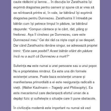
caute rădăcini și lemne… În discuția lor Zarathustra își
exprimă dragostea pentru oameni și spune că ar vrea să
se reîntoarcă printre ei, în vale, iar bătrânul își exprimă
dragostea pentru Dumnezeu. Zarathustra îl întreabă pe
bătrân cum își petrece timpul în pădure, iar bătrânul
răspunde: “Compun cântece și le cânt, râd, plâng și
fredonez. Așa îl cinstesc pe Dumnezeu, care este
Dumnezeul meu.” Cei doi râd ca niște copii și se despart.
Dar când Zarathustra rămâne singur, se adresează propriei
inimi:
“Este oare posibil? Acest bătrân sfânt din pădure
încă nu a auzit că Dumnezeu a murit?”
Suferința
nu
este numai a unei persoane sau a unui popor.
Nu e proprietatea nimănui. Ea este una din formele
existenței umane. Poate baza existenței umane și
manifestarea primordială a ei este nesiguranța radicală a
vieții. (Walter Kaufmann –
Tragedy and Philosophy
). Ea
este mecanismul care declanșeză efortul uman de a
depăși fizic și sufletește o situație care îi pune obstacole.
În civilizația modernă este important nu numai să vezi