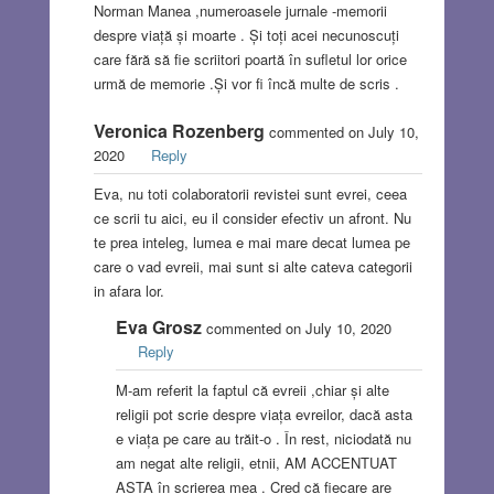
Norman Manea ,numeroasele jurnale -memorii
despre viață și moarte . Și toți acei necunoscuți
care fără să fie scriitori poartă în sufletul lor orice
urmă de memorie .Și vor fi încă multe de scris .
Veronica Rozenberg
commented on July 10,
2020
Reply
Eva, nu toti colaboratorii revistei sunt evrei, ceea
ce scrii tu aici, eu il consider efectiv un afront. Nu
te prea inteleg, lumea e mai mare decat lumea pe
care o vad evreii, mai sunt si alte cateva categorii
in afara lor.
Eva Grosz
commented on July 10, 2020
Reply
M-am referit la faptul că evreii ,chiar și alte
religii pot scrie despre viața evreilor, dacă asta
e viața pe care au trăit-o . În rest, niciodată nu
am negat alte religii, etnii, AM ACCENTUAT
ASTA în scrierea mea . Cred că fiecare are