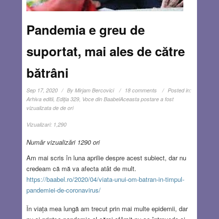
Pandemia e greu de
suportat, mai ales de către
bătrâni
Sep 17, 2020
By
Mirjam Bercovici
18 comments
Posted in:
Arhiva editii
,
Ediţia 329
,
Voce din Baabel
Aceasta postare a fost
vizualizata de de ori
Vizualizari:
1,290
Număr vizualizări 1290 ori
Am mai scris în luna aprilie despre acest subiect, dar nu
credeam că mă va afecta atât de mult.
https://baabel.ro/2020/04/viata-unui-om-batran-in-timpul-
pandemiei-de-coronavirus/
În viața mea lungă am trecut prin mai multe epidemii, dar