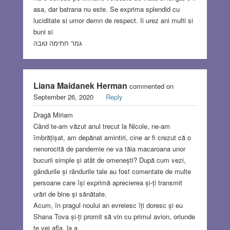
asa, dar batrana nu este. Se exprima splendid cu
luciditate si umor demn de respect. Ii urez ani multi si
buni si
גמר חתימה טובה
Liana Maidanek Herman
commented on
September 26, 2020
Reply
Dragă Miriam
Când te-am văzut anul trecut la Nicole, ne-am
îmbrățișat, am depănat amintiri, cine ar fi crezut că o
nenorocită de pandemie ne va tăia macaroana unor
bucurii simple și atât de omenești? După cum vezi,
gândurile și rândurile tale au fost comentate de multe
persoane care își exprimă aprecierea și-ți transmit
urări de bine și sănătate.
Acum, în pragul noului an evreiesc îți doresc și eu
Shana Tova și-ți promit să vin cu primul avion, oriunde
te vei afla, la a