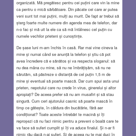
organizată. Mă pregătesc pentru cei puțini care vin la mine
ca pentru o mică sărbătoare. Din păcate cei care ar putea
veni sunt tot mai puțini, mulți au murit. De fapt ar trebui să
șterg foarte multe numere din agenda mea de telefon, dar
n-o fac și mă uit la ele ca să mă întâlnesc cel puțin cu
numele vechilor prieteni și cunoștințe.
De șase luni m-am închis în casă. Rar mai vine cineva la
mine și numai când se anunță la telefon și știu că pot
avea încredere că e sănătos și va respecta sloganul: să
nu dea mâna cu mine, să nu ne îmbrățișăm, să nu ne
sărutăm, să păstreze o distanță de cel puțin 1,5 m de
mine și eventual să poarte mască. Dar cum spui asta unui
prieten, nepotului care nu crede în virus, ginerelui și altor
apropiați? De aceea prefer să nu am musafiri și să stau
singură. Cum ceri ajutorului casnic să poarte mască în
timp ce gătește, în căldura din bucătărie, fără aer
condiționat? Toate aceste întrebări te macină și îți
reproșezi că nu faci nimic pentru a preveni o boală care te
va face să suferi cumplit și îți va aduce finalul. Și n-ar fi
nimic rău dacă n-ai suferi. Și de aceea nu te mai duci în