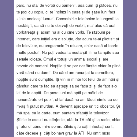
parc, nu stai de vorbă cu oamenii, așa cum îți plăcea, nu
te joci cu copiii, ci te închizi în casă și de șase luni faci
zilnic aceleași lucruri. Convorbirile telefonice le lungești la
nesfârșit, ca să nu te dezveți de vorbit, mai ales că erai
vorbăreață și acum nu ai cu cine vorbi. Te răzbuni pe
internet, care inițial era o soluție, dar acum te-ai plictisit și
de televizor, cu programele în reluare, chiar dacă ai foarte
multe posturi. Nu poți vedea la nesfârșit filme tâmpite sau
seriale idioate. Omul e totuși un animal social și are
nevoie de oameni. Nopțile ți se par nesfârșite chiar în plină
vară când nu dormi. De când am renunțat la somnifere,
nopțile sunt cumplite. Îți vin în minte tot felul de amintiri și
gânduri care te fac să aștepți să se facă zi și de fapt s-o
iei de la capăt. De șase luni mă spăl pe mâini de
nenumărate ori pe zi, chiar dacă nu am făcut nimic cu ce
m-aș fi putut murdări. A devenit aproape un tic obositor. Și
mă spăl ca la carte, cum suntem sfătuiți la televizor.
Știrile le ascult cu sfințenie, atât la TV cât și la radio, chiar
și atunci când mi-e somn. Zilnic știu câți infectați sunt,
câte decese și câți bolnavi grav la ATI. Nu omit nicio