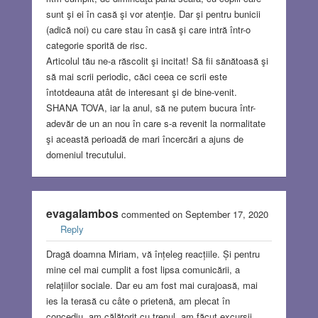
sunt şi ei în casă şi vor atenţie. Dar şi pentru bunicii
(adică noi) cu care stau în casă şi care intră într-o
categorie sporită de risc.
Articolul tău ne-a răscolit şi incitat! Să fii sănătoasă şi
să mai scrii periodic, căci ceea ce scrii este
întotdeauna atât de interesant şi de bine-venit.
SHANA TOVA, iar la anul, să ne putem bucura într-
adevăr de un an nou în care s-a revenit la normalitate
şi această perioadă de mari încercări a ajuns de
domeniul trecutului.
evagalambos
commented on September 17, 2020
Reply
Dragă doamna Miriam, vă înțeleg reacțiile. Și pentru
mine cel mai cumplit a fost lipsa comunicării, a
relațiilor sociale. Dar eu am fost mai curajoasă, mai
ies la terasă cu câte o prietenă, am plecat în
concediu, am călătorit cu trenul, am făcut excursii,