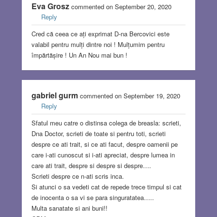
Eva Grosz
commented on September 20, 2020
Reply
Cred că ceea ce ați exprimat D-na Bercovici este
valabil pentru mulți dintre noi ! Mulțumim pentru
împărtășire ! Un An Nou mai bun !
gabriel gurm
commented on September 19, 2020
Reply
Sfatul meu catre o distinsa colega de breasla: scrieti,
Dna Doctor, scrieti de toate si pentru toti, scrieti
despre ce ati trait, si ce ati facut, despre oamenii pe
care i-ati cunoscut si i-ati apreciat, despre lumea in
care ati trait, despre si despre si despre….
Scrieti despre ce n-ati scris inca.
Si atunci o sa vedeti cat de repede trece timpul si cat
de inocenta o sa vi se para singuratatea…..
Multa sanatate si ani buni!!