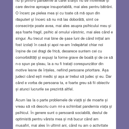
nu și printr-o pandemie al cărei sfârșit nu se întrevede și
care devine aproape insuportabilă, mai ales pentru bătrâni.
O încerc pe pielea mea și cu toate că mă opun din
răsputeri și încerc să nu mă las doborâtă, simt ce
consecințe poate avea, mai ales asupra psihicului meu și
așa foarte fragil, psihic al omului vârstnic, mai ales când e
singur. Au trecut mai bine de șase luni de când inițial am
fost izolați în casă și apoi ne-am îndepărtat chiar noi
înșine de cei dragi de frică, deoarece suntem cei cu
comorbidități și expuși la forme grave de boală și de ce să
n-o spun pe șleau, la a nu fi tratați corespunzător din
motive lesne de înțeles, nefiind persoane prioritare. Așa
judeci când ești medic și așa ar trebui să judec și eu. Dar
când e vorba de persoana ta, e foarte greu să fii obiectiv
și atunci lucrurile se prezintă altfel.
Acum las la o parte problemele de viață și de moarte și
vreau să vă descriu cum mi-a schimbat pandemia viața și
psihicul. În genere sunt o persoană sociabilă, destul de
optimistă pentru vârsta mea și mă bucur când am
musafiri, mai ales în ultimii ani, când nu am o activitate