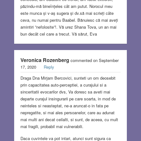
păzindu-mă bineînțeles cât am putut. Norocul meu
este munca și v-aș sugera și dv.să mai scrieți câte
ceva, nu numai pentru Baabel. Bănuiesc că mai aveți
amintiri ”nefolosite”!. Vă urez Shana Tova, un an mai
bun decât cel care a trecut. Vă sărut, Eva
Veronica Rozenberg
commented on September
17, 2020
Reply
Draga Dna Mirjam Bercovici, sunteti un om deosebit
prin capacitatea auto-perceptiei, a curajului si a
sinceritatii evocarilor dvs, Va doresc sa aveti mai
departe curajul insingurarii pe care soarta, in mod de
neinteles si neasteptat, ne-a aruncat-o in fata pe
nepregatite, si mai ales persoanelor, care au adunat
mai multi ani decat ceilalti, si sunt, de aceea, cu mult
mai fragili, probabil mai vulnerabili.
Daca cuvintele va pot intari, atunci sunt sigura ca