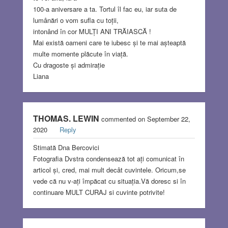
100-a aniversare a ta. Tortul îl fac eu, iar suta de
lumânări o vom sufla cu toții,
intonând în cor MULȚI ANI TRĂIASCĂ !
Mai există oameni care te iubesc și te mai așteaptă
multe momente plăcute în viață.
Cu dragoste și admirație
Liana
THOMAS. LEWIN
commented on September 22,
2020
Reply
Stimată Dna Bercovici
Fotografia Dvstra condensează tot ați comunicat în
articol și, cred, mai mult decât cuvintele. Oricum,se
vede că nu v-ați împăcat cu situația.Vă doresc si în
continuare MULT CURAJ si cuvinte potrivite!