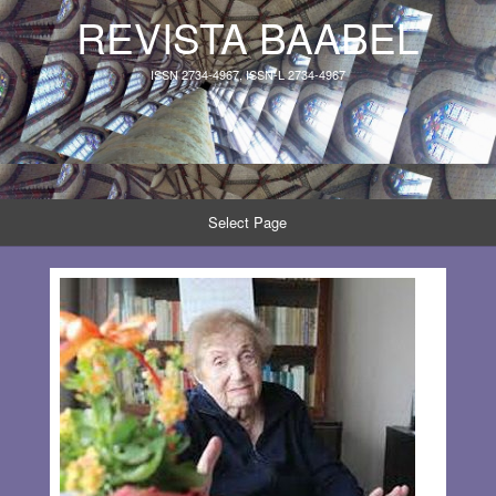
REVISTA BAABEL
ISSN 2734-4967, ISSN-L 2734-4967
Select Page