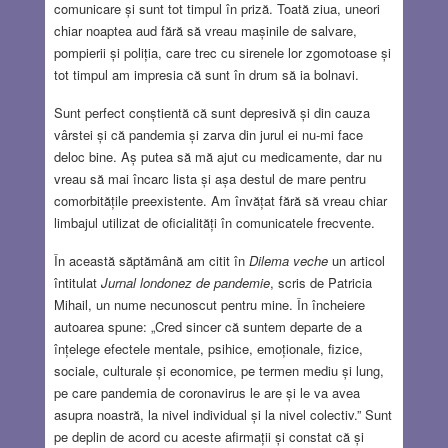
comunicare și sunt tot timpul în priză. Toată ziua, uneori
chiar noaptea aud fără să vreau mașinile de salvare,
pompierii și poliția, care trec cu sirenele lor zgomotoase și
tot timpul am impresia că sunt în drum să ia bolnavi.
Sunt perfect conștientă că sunt depresivă și din cauza
vârstei și că pandemia și zarva din jurul ei nu-mi face
deloc bine. Aș putea să mă ajut cu medicamente, dar nu
vreau să mai încarc lista și așa destul de mare pentru
comorbitățile preexistente. Am învățat fără să vreau chiar
limbajul utilizat de oficialități în comunicatele frecvente.
În această săptămână am citit în
Dilema veche
un articol
întitulat
Jurnal londonez de pandemie
, scris de Patricia
Mihail, un nume necunoscut pentru mine. În încheiere
autoarea spune: „Cred sincer că suntem departe de a
înțelege efectele mentale, psihice, emoționale, fizice,
sociale, culturale și economice, pe termen mediu și lung,
pe care pandemia de coronavirus le are și le va avea
asupra noastră, la nivel individual și la nivel colectiv.” Sunt
pe deplin de acord cu aceste afirmații și constat că și