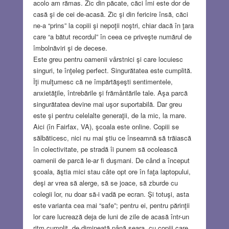
acolo am rămas. Zic din păcate, căci îmi este dor de
casă şi de cei de-acasă. Zic şi din fericire însă, căci
ne-a “prins” la copiii şi nepoţii noştri, chiar dacă în ţara
care “a bătut recordul” în ceea ce priveşte numărul de
îmbolnăviri şi de decese.
Este greu pentru oamenii vârstnici şi care locuiesc
singuri, te înţeleg perfect. Singurătatea este cumplită.
Îţi mulţumesc că ne împărtăşeşti sentimentele,
anxietăţile, întrebările şi frământările tale. Aşa parcă
singurătatea devine mai uşor suportabilă. Dar greu
este şi pentru celelalte generaţii, de la mic, la mare.
Aici (în Fairfax, VA), şcoala este online. Copiii se
sălbăticesc, nici nu mai ştiu ce înseamnă să trăiască
în colectivitate, pe stradă îi punem să ocolească
oamenii de parcă le-ar fi duşmani. De când a început
şcoala, ăştia mici stau câte opt ore în faţa laptopului,
deşi ar vrea să alerge, să se joace, să zburde cu
colegii lor, nu doar să-i vadă pe ecran. Şi totuşi, asta
este varianta cea mai “safe”; pentru ei, pentru părinţii
lor care lucrează deja de luni de zile de acasă într-un
ritm cumplit, de dimineaţă până seara, cu copiii care