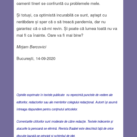
oamenii tineri se confruntă cu problemele mele.
Și totuși, ca optimistă incurabilă ce sunt, aștept cu
nerăbdare și sper că o să treacă pandemia, dar nu
garantez că o să-mi revin. Și poate că lumea toată nu va
mai fi ca înainte. Oare va fi mai bine?
Mirjam Bercovici
București, 14-09-2020
Opiniile exprimate în textele publicate nu reprezintă punctele de vedere ale
editorilor, redactorilor sau ale membrilor colegiului redacţional. Autorii îşi asumă
întreaga răspundere pentru conţinutul articolelor.
Comentariile cititorilor sunt moderate de către redacţie. Textele indecente şi
atacurile la persoană se elimină. Revista Baabel este deschisă faţă de orice
discuţie bazată pe principii şi schimbul de idei.