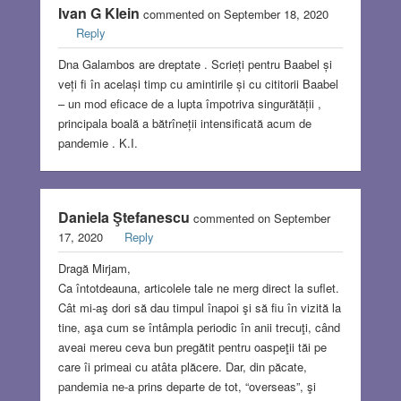
Ivan G Klein
commented on September 18, 2020
Reply
Dna Galambos are dreptate . Scrieți pentru Baabel și
veți fi în același timp cu amintirile și cu cititorii Baabel
– un mod eficace de a lupta împotriva singurătății ,
principala boală a bătrîneții intensificată acum de
pandemie . K.I.
Daniela Ştefanescu
commented on September
17, 2020
Reply
Dragă Mirjam,
Ca întotdeauna, articolele tale ne merg direct la suflet.
Cât mi-aş dori să dau timpul înapoi şi să fiu în vizită la
tine, aşa cum se întâmpla periodic în anii trecuţi, când
aveai mereu ceva bun pregătit pentru oaspeţii tăi pe
care îi primeai cu atâta plăcere. Dar, din păcate,
pandemia ne-a prins departe de tot, “overseas”, şi