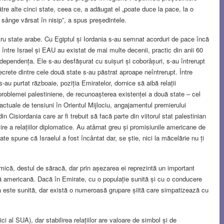
re alte cinci state, ceea ce, a adăugat el „poate duce la pace, la o
 sânge vărsat în nisip”, a spus președintele.
patru state arabe. Cu Egiptul și Iordania s-au semnat acorduri de pace încă
e între Israel și EAU au existat de mai multe decenii, practic din anii 60
ndependența. Ele s-au desfășurat cu suișuri și coborâșuri, s-au întrerupt
secrete dintre cele două state s-au păstrat aproape neîntrerupt. Între
s-au purtat războaie, poziția Emiratelor, dornice să aibă relații
problemei palestiniene, de recunoașterea existenței a două state – cel
e actuale de tensiuni în Orientul Mijlociu, angajamentul premierului
 Cisiordania care ar fi trebuit să facă parte din viitorul stat palestinian
ilire a relațiilor diplomatice. Au atârnat greu și promisiunile americane de
e spune că Israelul a fost încântat dar, se știe, nici la măcelărie nu ți
mică, destul de săracă, dar prin așezarea ei reprezintă un important
ară americană. Dacă în Emirate, cu o populație sunită și cu o conducere
este sunită, dar există o numeroasă grupare șiită care simpatizează cu
ici al SUA), dar stabilirea relațiilor are valoare de simbol și de