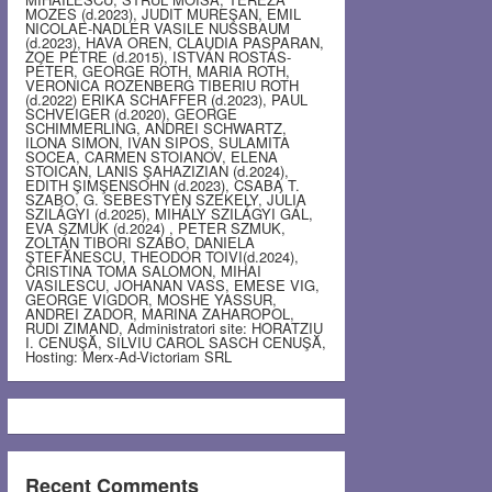
MOZES (d.2023), JUDIT MUREŞAN, EMIL
NICOLAE-NADLER VASILE NUSSBAUM
(d.2023), HAVA OREN, CLAUDIA PASPARAN,
ZOE PETRE (d.2015), ISTVÁN ROSTÁS-
PÉTER, GEORGE ROTH, MARIA ROTH,
VERONICA ROZENBERG TIBERIU ROTH
(d.2022) ERIKA SCHAFFER (d.2023), PAUL
SCHVEIGER (d.2020), GEORGE
SCHIMMERLING, ANDREI SCHWARTZ,
ILONA SIMON, IVAN SIPOS, SULAMITA
SOCEA, CARMEN STOIANOV, ELENA
STOICAN, LANIS ŞAHAZIZIAN (d.2024),
EDITH ŞIMŞENSOHN (d.2023), CSABA T.
SZABO, G. SEBESTYEN SZEKELY, JÚLIA
SZILÁGYI (d.2025), MIHÁLY SZILÁGYI GÁL,
EVA SZMUK (d.2024) , PETER SZMUK,
ZOLTÁN TIBORI SZABO, DANIELA
ŞTEFĂNESCU, THEODOR TOIVI(d.2024),
CRISTINA TOMA SALOMON, MIHAI
VASILESCU, JOHANAN VASS, EMESE VIG,
GEORGE VIGDOR, MOSHE YASSUR,
ANDREI ZADOR, MARINA ZAHAROPOL,
RUDI ZIMAND, Administratori site: HORATZIU
I. CENUŞĂ, SILVIU CAROL SASCH CENUŞĂ,
Hosting: Merx-Ad-Victoriam SRL
Recent Comments