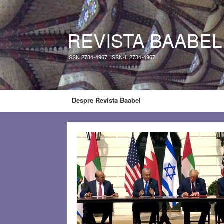
REVISTA BAABEL
ISSN 2734-4967, ISSN-L 2734-4967
Despre Revista Baabel