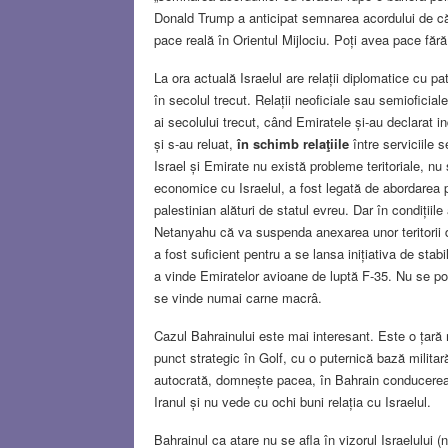
Donald Trump a anticipat semnarea acordului de căt
pace reală în Orientul Mijlociu. Poți avea pace fără
La ora actuală Israelul are relații diplomatice cu 
în secolul trecut. Relații neoficiale sau semioficial
ai secolului trecut, când Emiratele și-au declarat i
și s-au reluat,
în schimb relaţiile
între serviciile 
Israel și Emirate nu există probleme teritoriale, nu 
economice cu Israelul, a fost legată de abordarea 
palestinian alături de statul evreu. Dar în condițiil
Netanyahu că va suspenda anexarea unor teritorii din
a fost suficient pentru a se lansa inițiativa de stab
a vinde Emiratelor avioane de luptă F-35. Nu se poat
se vinde numai carne macrâ.
Cazul Bahrainului este mai interesant. Este o țară 
punct strategic în Golf, cu o puternică bază milit
autocrată, domnește pacea, în Bahrain conducerea 
Iranul și nu vede cu ochi buni relația cu Israelul.
Bahrainul ca atare nu se afla în vizorul Israelului (n