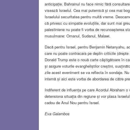
anticipație. Bahrainul nu face nimic fără consultare
visează Israelul. Cea mai puternică și cea mai bogată
Israelului securitatea pentru multă vreme. Deocamd
că privesc cu simpatie evoluțiile, dar sunt mai gre
palestiniene nu poate fi vorba de recunoașterea sta
musulmane: Omanul, Sudanul, Malawi.
Dacă pentru Israel, pentru Benjamin Netanyahu, aco
care nu poate contracara pe deplin criticile (drep
Donald Trump este o nouă carte câștigătoare în ca
și asigure voturile evangheliștilor creștini, susținăt
zile acest eveniment se va reflecta în sondaje. Nu t
internă și aici este vorba de abordarea de către p
Indiferent de influența pe care Acordul Abraham o 
detensiona situația din regiune și vor plasa Israelu
cadou de Anul Nou pentru Israel.
Eva Galambos