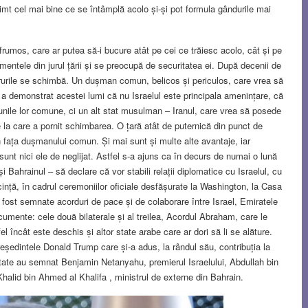
și simt cel mai bine ce se întâmplă acolo și-și pot formula gândurile mai
frumos, care ar putea să-i bucure atât pe cei ce trăiesc acolo, cât și pe
mentele din jurul țării și se preocupă de securitatea ei. După decenii de
lucrurile se schimbă. Un dușman comun, belicos și periculos, care vrea să
 a demonstrat acestei lumi că nu Israelul este principala amenințare, că
unile lor comune, ci un alt stat musulman – Iranul, care vrea să posede
la care a pornit schimbarea. O țară atât de puternică din punct de
în fața dușmanului comun. Și mai sunt și multe alte avantaje, iar
sunt nici ele de neglijat. Astfel s-a ajuns ca în decurs de numai o lună
 Bahrainul – să declare că vor stabili relații diplomatice cu Israelul, cu
cință, în cadrul ceremoniilor oficiale desfășurate la Washington, la Casa
u fost semnate acorduri de pace și de colaborare între Israel, Emiratele
umente: cele două bilaterale și al treilea, Acordul Abraham, care le
 încât este deschis și altor state arabe care ar dori să li se alăture.
ședintele Donald Trump care și-a adus, la rândul său, contribuția la
i state au semnat Benjamin Netanyahu, premierul Israelului, Abdullah bin
halid bin Ahmed al Khalifa , ministrul de externe din Bahrain.