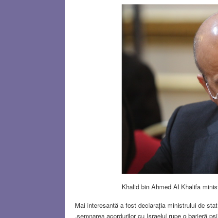
Khalid bin Ahmed Al Khalifa minist
Mai interesantă a fost declarația ministrului de s
„semnarea acordurilor cu Israelul rupe o barieră psi