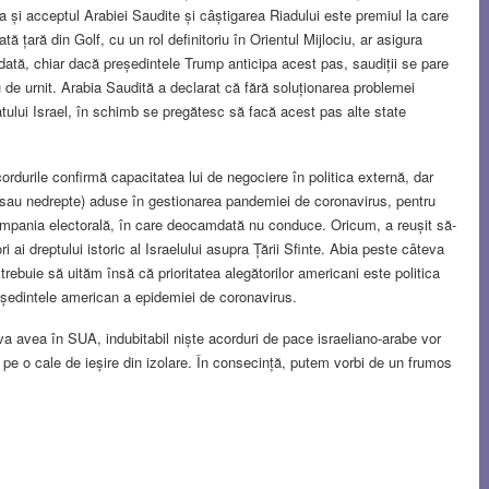
a și acceptul Arabiei Saudite și câștigarea Riadului este premiul la care
 țară din Golf, cu un rol definitoriu în Orientul Mijlociu, ar asigura
ată, chiar dacă președintele Trump anticipa acest pas, saudiții se pare
u de urnit. Arabia Saudită a declarat că fără soluționarea problemei
tului Israel, în schimb se pregătesc să facă acest pas alte state
rdurile confirmă capacitatea lui de negociere în politica externă, dar
te sau nedrepte) aduse în gestionarea pandemiei de coronavirus, pentru
mpania electorală, în care deocamdată nu conduce. Oricum, a reușit să-
ori ai dreptului istoric al Israelului asupra Țării Sfinte. Abia peste câteva
rebuie să uităm însă că prioritatea alegătorilor americani este politica
reședintele american a epidemiei de coronavirus.
va avea în SUA, indubitabil niște acorduri de pace israeliano-arabe vor
l pe o cale de ieșire din izolare. În consecință, putem vorbi de un frumos