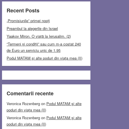
Recent Posts
„Promisiunile” primei nopți
Preambul la alegerile din Israel
Yaakov Miron. O viață la Ierusalim. (2)
“Termeni și condiții” sau cum m-a costat 240
de Euro un serviciu unic de 1.95
Podul MATAM şi alte poduri din viaţa mea (II)
Comentarii recente
Veronica Rozenberg
on
Podul MATAM şi alte
poduri din viaţa mea (II)
Veronica Rozenberg
on
Podul MATAM şi alte
poduri din viaţa mea (II)