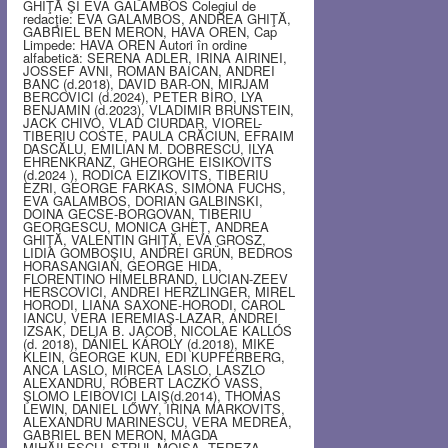
GHIŢĂ ŞI EVA GALAMBOS Colegiul de
redacţie: EVA GALAMBOS, ANDREA GHIŢĂ,
GABRIEL BEN MERON, HAVA OREN, Cap
Limpede: HAVA OREN Autori în ordine
alfabetică: SERENA ADLER, IRINA AIRINEI,
JOSSEF AVNI, ROMAN BAICAN, ANDREI
BANC (d.2018), DAVID BAR-ON, MIRJAM
BERCOVICI (d.2024), PETER BIRO, LYA
BENJAMIN (d.2023), VLADIMIR BRUNSTEIN,
JACK CHIVO, VLAD CIURDAR, VIOREL-
TIBERIU COSTE, PAULA CRĂCIUN, EFRAIM
DASCĂLU, EMILIAN M. DOBRESCU, ILYA
EHRENKRANZ, GHEORGHE EISIKOVITS
(d.2024 ), RODICA EIZIKOVITS, TIBERIU
EZRI, GEORGE FARKAS, SIMONA FUCHS,
EVA GALAMBOS, DORIAN GALBINSKI,
DOINA GECSE-BORGOVAN, TIBERIU
GEORGESCU, MONICA GHEŢ, ANDREA
GHIŢĂ, VALENTIN GHIŢĂ, EVA GROSZ,
LIDIA GOMBOŞIU, ANDREI GRÜN, BEDROS
HORASANGIAN, GEORGE HIDA,
FLORENTINO HIMELBRAND, LUCIAN-ZEEV
HERSCOVICI, ANDREI HERZLINGER, MIREL
HORODI, LIANA SAXONE-HORODI, CAROL
IANCU, VERA IEREMIAŞ-LAZAR, ANDREI
IZSAK, DELIA B. JACOB, NICOLAE KALLÓS
(d. 2018), DÁNIEL KÁROLY (d.2018), MIKE
KLEIN, GEORGE KUN, EDI KUPFERBERG,
ANCA LASLO, MIRCEA LASLO, LASZLO
ALEXANDRU, RÓBERT LACZKÓ VASS,
ŞLOMO LEIBOVICI LAIŞ(d.2014), THOMAS
LEWIN, DANIEL LŐWY, IRINA MARKOVITS,
ALEXANDRU MARINESCU, VERA MEDREA,
GABRIEL BEN MERON, MAGDA
MIHĂILESCU, STRUL MOISA, TEREZA