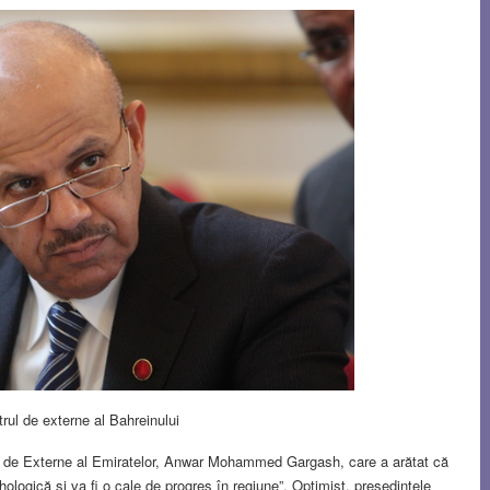
rul de externe al Bahreinului
tat de Externe al Emiratelor, Anwar Mohammed Gargash, care a arătat că
hologică și va fi o cale de progres în regiune”. Optimist, președintele