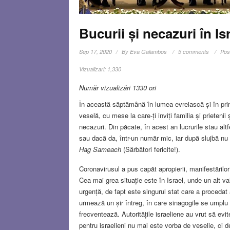
Bucurii și necazuri în I
Sep 17, 2020
By
Eva Galambos
5 comments
Pos
Vizualizari:
1,330
Număr vizualizări 1330 ori
În această săptămână în lumea evreiască și în pri
veselă, cu mese la care-ți inviți familia și prieten
necazuri. Din păcate, în acest an lucrurile stau alt
sau dacă da, într-un număr mic, iar după slujbă nu
Hag Sameach
(Sărbători fericite!).
Coronavirusul a pus capăt apropierii, manifestărilor
Cea mai grea situație este în Israel, unde un alt v
urgență, de fapt este singurul stat care a procedat
urmează un șir întreg, în care sinagogile se umplu 
frecventează. Autoritățile israeliene au vrut să ev
pentru israelieni nu mai este vorba de veselie, ci d