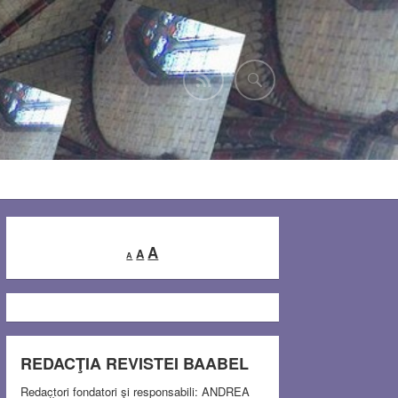
Decrease
Reset
Increase
A
A
A
font
font
font
size.
size.
size.
REDACŢIA REVISTEI BAABEL
Redactori fondatori şi responsabili: ANDREA