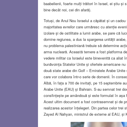
baabelienii, foarte mulți trăitori în Israel, ei știu 
bine decât noi, cei din afară).
Totuși, de Anul Nou Israelul a căpătat și un cadou 
majoritatea evreilor care urmăresc cu atenție eveni
izolare și de ostilitate a lumii arabe, se pare că 
domine regiunea, a dus la spargerea unității arabe,
nu problema palestiniană trebuie să determine acți
arma nucleară. Această temere a fost platforma de 
vedere militar ca Israelul este binevenită ca aliat 
bunăvoința Statelor Unite și ofertele americane nu 
două state arabe din Golf – Emiratele Arabe Unite și
care vor colabora într-o serie de domenii. În conse
Albă, în fața a 700 de invitați, pe 15 septembrie a
Arabe Unite (EAU) și Bahrain. S-au semnat trei doc
consfințește pe amândouă și este formulat în așa fel
Acest ultim document a fost contrasemnat și de pre
realizarea acestor înțelegeri. Din partea celor tre
Zayed Al Nahyan, ministrul de externe al EAU, și K