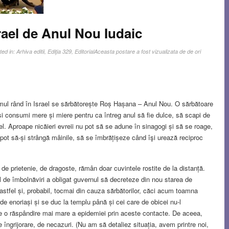
srael de Anul Nou Iudaic
ted in:
Arhiva editii
,
Ediţia 329
,
Editorial
Aceasta postare a fost vizualizata de de ori
mul rând în Israel se sărbătorește Roș Hașana – Anul Nou. O sărbătoare
ii și consumi mere și miere pentru ca întreg anul să fie dulce, să scapi de
fel. Aproape nicăieri evreii nu pot să se adune în sinagogi și să se roage,
 pot să-și strângă mâinile, să se îmbrățișeze când îşi urează reciproc
 de prietenie, de dragoste, rămân doar cuvintele rostite de la distanță.
al de îmbolnăviri a obligat guvernul să decreteze din nou starea de
 astfel și, probabil, tocmai din cauza sărbătorilor, căci acum toamna
de enoriași și se duc la templu până și cei care de obicei nu-l
ite o răspândire mai mare a epidemiei prin aceste contacte. De aceea,
e îngrijorare, de necazuri. (Nu am să detaliez situația, avem printre noi,