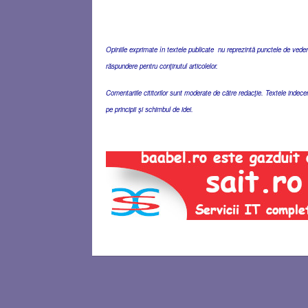
Opiniile exprimate în textele publicate nu reprezintă punctele de vedere 
răspundere pentru conţinutul articolelor.
Comentariile cititorilor sunt moderate de către redacţie. Textele indec
pe principii şi schimbul de idei.