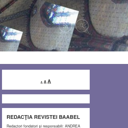
Decrease
Reset
Increase
A
A
A
font
font
font
size.
size.
size.
REDACŢIA REVISTEI BAABEL
Redactori fondatori şi responsabili: ANDREA