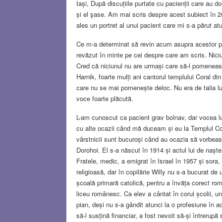
Iași, După discuțiile purtate cu pacienții care au d
și el şase. Am mai scris despre acest subiect în 2
ales un portret al unui pacient care mi s-a părut 
Ce m-a determinat să revin acum asupra acestor por
revăzut în minte pe cei despre care am scris. Niciun
Cred că niciunul nu are urmași care să-l pomenea
Harnik, foarte mulți ani cantorul templului Coral di
care nu se mai pomenește deloc. Nu era de talia lui
voce foarte plăcută.
L-am cunoscut ca pacient grav bolnav, dar vocea l
cu alte ocazii când mă duceam și eu la Templul Cor
vârstnicii sunt bucuroși când au ocazia să vorbeasc
Dorohoi. El s-a născut în 1914 și actul lui de nașter
Fratele, medic, a emigrat în Israel în 1957 și sora,
religioasă, dar în copilărie Willy nu s-a bucurat de 
școală primară catolică, pentru a învăța corect rom
liceu românesc. Ca elev a cântat în corul școlii, une
pian, deși nu s-a gândit atunci la o profesiune în 
să-l susțină financiar, a fost nevoit să-și întrerupă