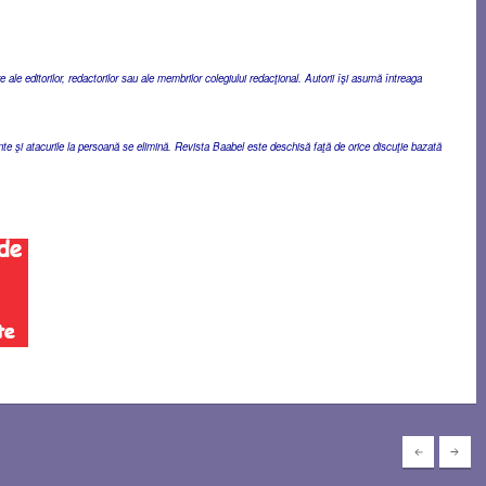
ale editorilor, redactorilor sau ale membrilor colegiului redacţional. Autorii îşi asumă întreaga
ente şi atacurile la persoană se elimină. Revista Baabel este deschisă faţă de orice discuţie bazată