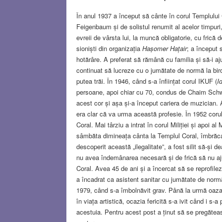
În anul 1937 a început să cânte în corul Templului Co
Feigenbaum și de solistul renumit al acelor timpuri,
evreii de vârsta lui, la muncă obligatorie, cu frică 
sioniști din organizația
Hașomer Hațair
; a început 
hotărâre. A preferat să rămână cu familia și să-i a
continuat să lucreze cu o jumătate de normă la biro
putea trăi. În 1946, când s-a înființat corul IKUF (
I
persoane, apoi chiar cu 70, condus de Chaim Schwar
acest cor și așa și-a început cariera de muzician. 
era clar că va urma această profesie. În 1952 corul
Coral. Mai târziu a intrat în corul Miliției și apoi a
sâmbăta dimineața cânta la Templul Coral, îmbrăcat
descoperit această „ilegalitate”, a fost silit să-și
nu avea îndemânarea necesară și de frică să nu aju
Coral. Avea 45 de ani și a încercat să se reprofileze,
a încadrat ca asistent sanitar cu jumătate de normă
1979, când s-a îmbolnăvit grav. Până la urmă oaza
în viața artistică, ocazia fericită s-a ivit când i s-a
acestuia. Pentru acest post a ținut să se pregăteas