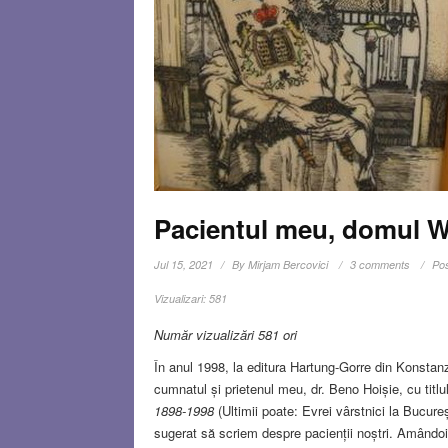
Pacientul meu, domul Wi
Jul 15, 2021
By
Mirjam Bercovici
3 comments
Pos
Vizualizari:
581
Număr vizualizări 581 ori
În anul 1998, la editura Hartung-Gorre din Konsta
cumnatul și prietenul meu, dr. Beno Hoișie, cu titlu
1898-1998
(Ultimii poate: Evrei vârstnici la Bucure
sugerat să scriem despre pacienții noștri. Amândoi