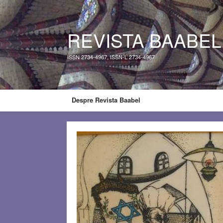
REVISTA BAABEL
ISSN 2734-4967, ISSN-L 2734-4967
Despre Revista Baabel