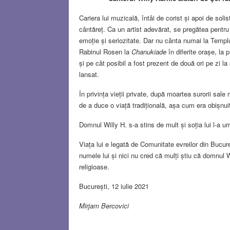
Cariera lui muzicală, întâi de corist și apoi de sol
cântăreț. Ca un artist adevărat, se pregătea pentru
emoție și seriozitate. Dar nu cânta numai la Templul 
Rabinul Rosen la
Chanukiade
în diferite orașe, la 
și pe cât posibil a fost prezent de două ori pe zi la
lansat.
În privința vieții private, după moartea surorii sale
de a duce o viață tradițională, așa cum era obișnuit
Domnul Willy H. s-a stins de mult și soția lui l-a u
Viața lui e legată de Comunitate evreilor din Bucu
numele lui și nici nu cred că mulți știu că domnul W
religioase.
București, 12 iulie 2021
Mirjam Bercovici