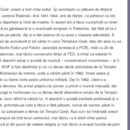
ral, uneori a fost chiar solist. Își amintește cu plăcere de dirijorul
 cantorul Rubinski. Anii 1941-1944, anii de război, i-a petrecut ca toți
de deportare și frică de moarte. În acești ani a făcut cunoștință cu tineri
să se gândească la o eventuală emigrare în Palestina, dar fără să ia o
jute pe părinți, dar și-a dat seama că nu avea o meserie adevărată. A
ul de avocatură și să cânte în corul Templului Coral, deși din asta nu se
dische Kultur und Folclor
, asociație evreiască a PCR), întâi cu 20 de
zman, mai târziu cunoscutul dirijor al TES, a intrat ca salariat în
A absolvit totuși o școală de muzică – conservatorul muncitoresc – și îi
 IKUF a fost desființat și nu i-a rămas decât activitatea de la Templul
l Ministerului de Interne, unde a cântat până în 1962. Vineri seara și
 cu haine civile peste uniforma militară. Dar în 1962, când s-a
 dea demisia. Nu a fost propriu-zis șomer, a primit o muncă manuală, dar
ngă la închisoare nu i-a rămas decât alternativa corului de la Templul
 lucru dificil la vârsta lui. A absolvit o școală sanitară postliceală și s-
, activitate pe care a făcut-o fără plăcere, numai de nevoie, până în
 lui salvatoare a rămas tot Templul Coral. Așa cum se întâmplă uneori
 propus să țină locul cantorului; mai târziu i s-a oferit chiar postul
că și din punct de vedere religios și mai târziu a ocupat funcția de prim