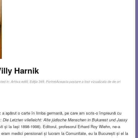
lly Harnik
ted in:
Arhiva editii
,
Ediţia 349
,
Portret
Aceasta postare a fost vizualizata de de ori
nz a apărut o carte în limba germană, pe care am scris-o împreună cu
l:
Die Letzten vilelleicht: Alte jüdische Menschen in Bukarest und Jassy
ști și la Iași 1898-1998). Editorul, profesorul Erhard Roy Wiehn, ne-a
 eram medici pensionari și lucram la Comunitate, eu la București și el la