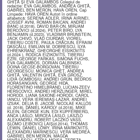
GHIŢĂ ŞI EVA GALAMBOS Colegiul de
redacţie: EVA GALAMBOS, ANDREA GHIŢĂ,
GABRIEL BEN MERON, HAVA OREN, Cap
Limpede: HAVA OREN Autori în ordine
alfabetică: SERENA ADLER, IRINA AIRINEI,
JOSSEF AVNI, ROMAN BAICAN, ANDREI
BANC (d.2018), DAVID BAR-ON, MIRJAM
BERCOVICI (d.2024), PETER BIRO, LYA
BENJAMIN (d.2023), VLADIMIR BRUNSTEIN,
JACK CHIVO, VLAD CIURDAR, VIOREL-
TIBERIU COSTE, PAULA CRĂCIUN, EFRAIM
DASCĂLU, EMILIAN M. DOBRESCU, ILYA
EHRENKRANZ, GHEORGHE EISIKOVITS
(d.2024 ), RODICA EIZIKOVITS, TIBERIU
EZRI, GEORGE FARKAS, SIMONA FUCHS,
EVA GALAMBOS, DORIAN GALBINSKI,
DOINA GECSE-BORGOVAN, TIBERIU
GEORGESCU, MONICA GHEŢ, ANDREA
GHIŢĂ, VALENTIN GHIŢĂ, EVA GROSZ,
LIDIA GOMBOŞIU, ANDREI GRÜN, BEDROS
HORASANGIAN, GEORGE HIDA,
FLORENTINO HIMELBRAND, LUCIAN-ZEEV
HERSCOVICI, ANDREI HERZLINGER, MIREL
HORODI, LIANA SAXONE-HORODI, CAROL
IANCU, VERA IEREMIAŞ-LAZAR, ANDREI
IZSAK, DELIA B. JACOB, NICOLAE KALLÓS
(d. 2018), DÁNIEL KÁROLY (d.2018), MIKE
KLEIN, GEORGE KUN, EDI KUPFERBERG,
ANCA LASLO, MIRCEA LASLO, LASZLO
ALEXANDRU, RÓBERT LACZKÓ VASS,
ŞLOMO LEIBOVICI LAIŞ(d.2014), THOMAS
LEWIN, DANIEL LŐWY, IRINA MARKOVITS,
ALEXANDRU MARINESCU, VERA MEDREA,
GABRIEL BEN MERON, MAGDA
MIHĂILESCU, STRUL MOISA, TEREZA