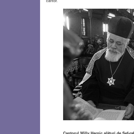
cantor.
Cantorul Willy Harnic alături de Şef-