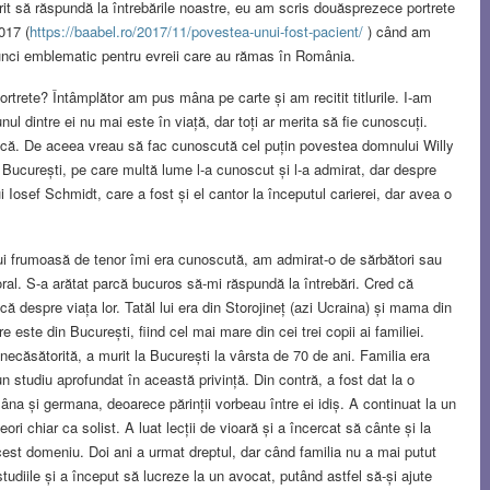
orit să răspundă la întrebările noastre, eu am scris douăsprezece portrete
017 (
https://baabel.ro/2017/11/povestea-unui-fost-pacient/
) când am
atunci emblematic pentru evreii care au rămas în România.
trete? Întâmplător am pus mâna pe carte și am recitit titlurile. I-am
ul dintre ei nu mai este în viață, dar toți ar merita să fie cunoscuți.
scă. De aceea vreau să fac cunoscută cel puțin povestea domnului Willy
n București, pe care multă lume l-a cunoscut și l-a admirat, dar despre
 Iosef Schmidt, care a fost și el cantor la începutul carierei, dar avea o
ui frumoasă de tenor îmi era cunoscută, am admirat-o de sărbători sau
al. S-a arătat parcă bucuros să-mi răspundă la întrebări. Cred că
ă despre viața lor. Tatăl lui era din Storojineț (azi Ucraina) și mama din
e este din București, fiind cel mai mare din cei trei copii ai familiei.
 necăsătorită, a murit la București la vârsta de 70 de ani. Familia era
un studiu aprofundat în această privință. Din contră, a fost dat la o
âna și germana, deoarece părinții vorbeau între ei idiș. A continuat la un
ori chiar ca solist. A luat lecții de vioară și a încercat să cânte și la
acest domeniu. Doi ani a urmat dreptul, dar când familia nu a mai putut
 studiile și a început să lucreze la un avocat, putând astfel să-și ajute