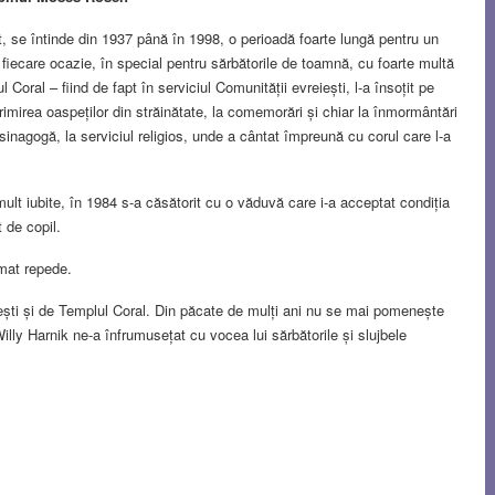
ist, se întinde din 1937 până în 1998, o perioadă foarte lungă pentru un
 fiecare ocazie, în special pentru sărbătorile de toamnă, cu foarte multă
Coral – fiind de fapt în serviciul Comunității evreiești, l-a însoțit pe
primirea oaspeților din străinătate, la comemorări și chiar la înmormântări
 sinagogă, la serviciul religios, unde a cântat împreună cu corul care l-a
 mult iubite, în 1984 s-a căsătorit cu o văduvă care i-a acceptat condiția
 de copil.
rmat repede.
rești și de Templul Coral. Din păcate de mulți ani nu se mai pomenește
illy Harnik ne-a înfrumusețat cu vocea lui sărbătorile și slujbele