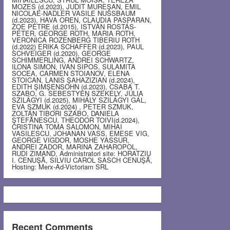
MOZES (d.2023), JUDIT MUREŞAN, EMIL
NICOLAE-NADLER VASILE NUSSBAUM
(d.2023), HAVA OREN, CLAUDIA PASPARAN,
ZOE PETRE (d.2015), ISTVÁN ROSTÁS-
PÉTER, GEORGE ROTH, MARIA ROTH,
VERONICA ROZENBERG TIBERIU ROTH
(d.2022) ERIKA SCHAFFER (d.2023), PAUL
SCHVEIGER (d.2020), GEORGE
SCHIMMERLING, ANDREI SCHWARTZ,
ILONA SIMON, IVAN SIPOS, SULAMITA
SOCEA, CARMEN STOIANOV, ELENA
STOICAN, LANIS ŞAHAZIZIAN (d.2024),
EDITH ŞIMŞENSOHN (d.2023), CSABA T.
SZABO, G. SEBESTYEN SZEKELY, JÚLIA
SZILÁGYI (d.2025), MIHÁLY SZILÁGYI GÁL,
EVA SZMUK (d.2024) , PETER SZMUK,
ZOLTÁN TIBORI SZABO, DANIELA
ŞTEFĂNESCU, THEODOR TOIVI(d.2024),
CRISTINA TOMA SALOMON, MIHAI
VASILESCU, JOHANAN VASS, EMESE VIG,
GEORGE VIGDOR, MOSHE YASSUR,
ANDREI ZADOR, MARINA ZAHAROPOL,
RUDI ZIMAND, Administratori site: HORATZIU
I. CENUŞĂ, SILVIU CAROL SASCH CENUŞĂ,
Hosting: Merx-Ad-Victoriam SRL
Recent Comments