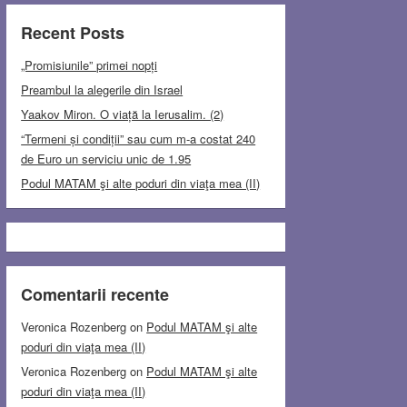
Recent Posts
„Promisiunile” primei nopți
Preambul la alegerile din Israel
Yaakov Miron. O viață la Ierusalim. (2)
“Termeni și condiții” sau cum m-a costat 240
de Euro un serviciu unic de 1.95
Podul MATAM şi alte poduri din viaţa mea (II)
Comentarii recente
Veronica Rozenberg
on
Podul MATAM şi alte
poduri din viaţa mea (II)
Veronica Rozenberg
on
Podul MATAM şi alte
poduri din viaţa mea (II)