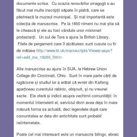
documente scrise. Cu ocazia renovărilor sinagogii s-au
făcut mai multe inscripții săpate în piatră, care se
păstrează la muzeul municipal. Și mai importantă este
colecția de manuscrise. Pe la 1850 nimeni nu mai știa să
le citească și ele au fost vândute unor misionari
protestanți. Un sul de Tora a ajuns la British Library.
Filele de pergament care îl alcătuiesc sunt cusute cu fir
de mătase
http://www.bl.uk/manuscripts/Viewer.aspx?
ref=add_ms_19250_f001r
Alte manuscrise au ajuns în SUA, la Hebrew Union
College din Cincinnati, Ohio. Sunt în mare parte cărți de
rugăciune și studiul lor a arătat că evreii din Kaifeng
aparțineau curentului rabinic, obișnuit, și nu vreunei
secte. Ele oferă și indicii asupra vechimii comunității: în
momentul întemeierii ei, serviciul divin avea deja în mare
măsură forma sa actuală, deci legendele după care
comunitatea ar data din antichitate sunt probabil
neîntemeiate.
Poate cel mai interesant este un manuscris bilingv, ebraic