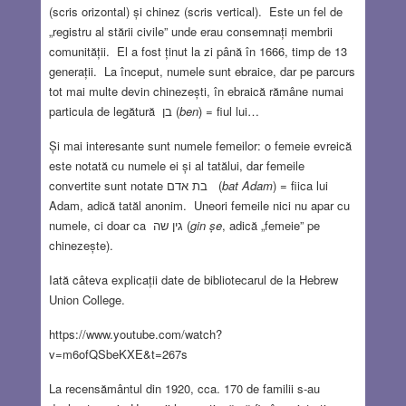
(scris orizontal) și chinez (scris vertical). Este un fel de
„registru al stării civile” unde erau consemnați membrii
comunității. El a fost ținut la zi până în 1666, timp de 13
generații. La început, numele sunt ebraice, dar pe parcurs
tot mai multe devin chinezești, în ebraică rămâne numai
particula de legătură בן (
ben
) = fiul lui…
Și mai interesante sunt numele femeilor: o femeie evreică
este notată cu numele ei și al tatălui, dar femeile
convertite sunt notate בת אדם (
bat Adam
) = fiica lui
Adam, adică tatăl anonim. Uneori femeile nici nu apar cu
numele, ci doar ca גין שה (
gin șe
, adică „femeie” pe
chinezește).
Iată câteva explicații date de bibliotecarul de la Hebrew
Union College.
https://www.youtube.com/watch?
v=m6ofQSbeKXE&t=267s
La recensământul din 1920, cca. 170 de familii s-au