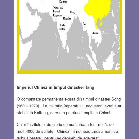
Imperiul Chinez în timpul dinastiei Tang
O comunitate permanentă există din timpul dinastiei Song
(960 – 1279). La invitația împăratului, negustorii evrei s-au
stabilit la Kaifeng, care era pe atunci capitala Chinei.
Chiar în zilele ei de glorie comunitatea a fost mică, cel
mult 4000 de suflete. Chinezii îi numeau „musulmani cu
tichii albastre”, pentru a-i deosebi de adevărații