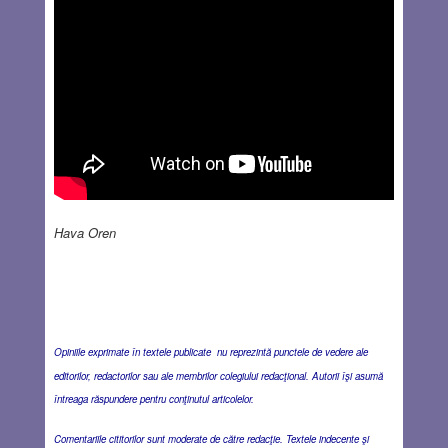
Hava Oren
Opiniile exprimate în textele publicate nu reprezintă punctele de vedere ale
editorilor, redactorilor sau ale membrilor colegiului redacţional. Autorii îşi asumă
întreaga răspundere pentru conţinutul articolelor.
Comentariile cititorilor sunt moderate de către redacţie. Textele indecente şi