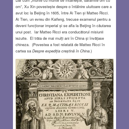
Dar cum „munte cu munte se întâlnește, darămite om cu
om”, Xu Xin povestește despre o întâlnire uluitoare care a
avut loc la Beijing în 1605, între Ai Tien și Matteo Ricci.
Ai Tien, un evreu din Kaifeng, trecuse examenul pentru a
deveni funcționar imperial și se afla la Beijing în căutarea
unui post. Iar Matteo Ricci era conducătorul misiunii
iezuite. El trăia de mai mulți ani în China și învățase
chineza. (Povestea a fost relatată de Matteo Ricci în
cartea sa
Despre expediția creștină în China
.)