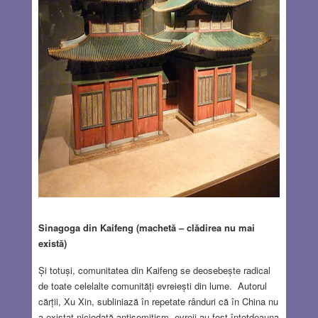
Sinagoga din Kaifeng (machetă – clădirea nu mai
există)
Și totuși, comunitatea din Kaifeng se deosebește radical
de toate celelalte comunități evreiești din lume. Autorul
cărții, Xu Xin, subliniază în repetate rânduri că în China nu
a existat niciodată antisemitism, evreii au fost întotdeauna