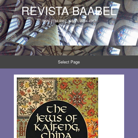
REVISTA BAABEL
ISSN 2734-4967, ISSN-L 2734-4967
Select Page