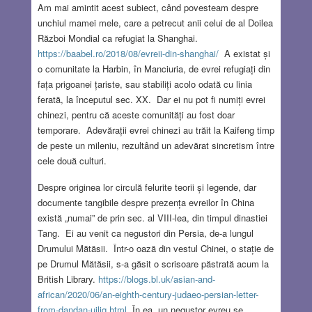
Am mai amintit acest subiect, când povesteam despre
unchiul mamei mele, care a petrecut anii celui de al Doilea
Război Mondial ca refugiat la Shanghai.
https://baabel.ro/2018/08/evreii-din-shanghai/
A existat și
o comunitate la Harbin, în Manciuria, de evrei refugiați din
fața prigoanei țariste, sau stabiliți acolo odată cu linia
ferată, la începutul sec. XX. Dar ei nu pot fi numiți evrei
chinezi, pentru că aceste comunități au fost doar
temporare. Adevărații evrei chinezi au trăit la Kaifeng timp
de peste un mileniu, rezultând un adevărat sincretism între
cele două culturi.
Despre originea lor circulă felurite teorii și legende, dar
documente tangibile despre prezența evreilor în China
există „numai” de prin sec. al VIII-lea, din timpul dinastiei
Tang. Ei au venit ca negustori din Persia, de-a lungul
Drumului Mătăsii. Într-o oază din vestul Chinei, o stație de
pe Drumul Mătăsii, s-a găsit o scrisoare păstrată acum la
British Library.
https://blogs.bl.uk/asian-and-
african/2020/06/an-eighth-century-judaeo-persian-letter-
from-dandan-uiliq.html
În ea, un negustor evreu se