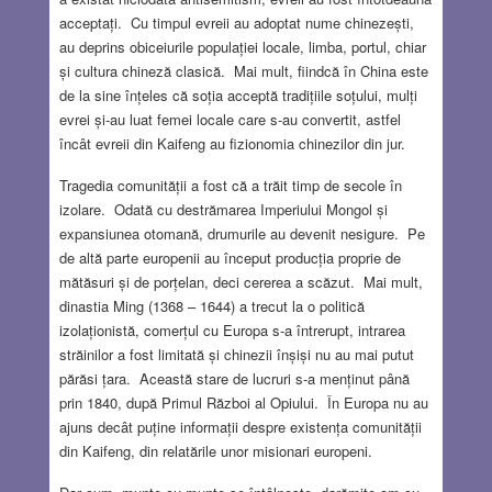
acceptați. Cu timpul evreii au adoptat nume chinezești,
au deprins obiceiurile populației locale, limba, portul, chiar
și cultura chineză clasică. Mai mult, fiindcă în China este
de la sine înțeles că soția acceptă tradițiile soțului, mulți
evrei și-au luat femei locale care s-au convertit, astfel
încât evreii din Kaifeng au fizionomia chinezilor din jur.
Tragedia comunității a fost că a trăit timp de secole în
izolare. Odată cu destrămarea Imperiului Mongol și
expansiunea otomană, drumurile au devenit nesigure. Pe
de altă parte europenii au început producția proprie de
mătăsuri și de porțelan, deci cererea a scăzut. Mai mult,
dinastia Ming (1368 – 1644) a trecut la o politică
izolaționistă, comerțul cu Europa s-a întrerupt, intrarea
străinilor a fost limitată și chinezii înșiși nu au mai putut
părăsi țara. Această stare de lucruri s-a menținut până
prin 1840, după Primul Război al Opiului. În Europa nu au
ajuns decât puține informații despre existența comunității
din Kaifeng, din relatările unor misionari europeni.