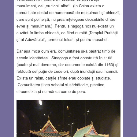
musulmani, cei „cu tichii albe”. (În China exista o
comunitate destul de numeroasă de musulmani și chinezii,
care sunt politeiști, nu prea înțelegeau deosebirile dintre
evrei și musulmani.) Pentru sinagogă nici nu exista un
cuvânt în limba chineză, ea fiind numită „Templul Purității
și al Adevărului”, termenul folosit și pentru moschei.
Dar așa mică cum era, comunitatea și-a păstrat timp de
secole identitatea. Sinagoga a fost construită în 1163
(poate și mai devreme, dar documente există din 1163) și
refăcută cel puțin de zece ori, după inundații sau incendii.
Exista un rabin, cărțile sfinte erau copiate și studiate.
Comunitatea ținea șabatul și sărbătorile, practica
circumcizia și nu mânca carne de porc.