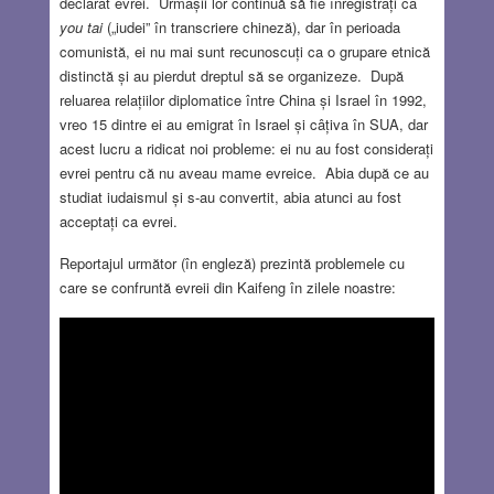
declarat evrei. Urmașii lor continuă să fie înregistrați ca
you tai
(„iudei” în transcriere chineză), dar în perioada
comunistă, ei nu mai sunt recunoscuți ca o grupare etnică
distinctă și au pierdut dreptul să se organizeze. După
reluarea relațiilor diplomatice între China și Israel în 1992,
vreo 15 dintre ei au emigrat în Israel și câțiva în SUA, dar
acest lucru a ridicat noi probleme: ei nu au fost considerați
evrei pentru că nu aveau mame evreice. Abia după ce au
studiat iudaismul și s-au convertit, abia atunci au fost
acceptați ca evrei.
Reportajul următor (în engleză) prezintă problemele cu
care se confruntă evreii din Kaifeng în zilele noastre: