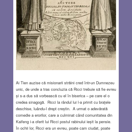
Ai Tien auzise că misionarii străini cred într-un Dumnezeu
unic, de unde a tras concluzia că Ricci trebuie să fie evreu
și s-a dus să vorbească cu el în biserica – pe care el o
credea sinagogă. Ricci la rândul lui l-a primit cu brațele
deschise, luându-l drept creștin. A urmat o adevărată
comedie a erorilor, care a culminat când comunitatea din
Kaifeng i-a oferit lui Ricci postul rabinului ieșit la pensie.
În ochii lor, Ricci era un evreu, poate cam ciudat, poate