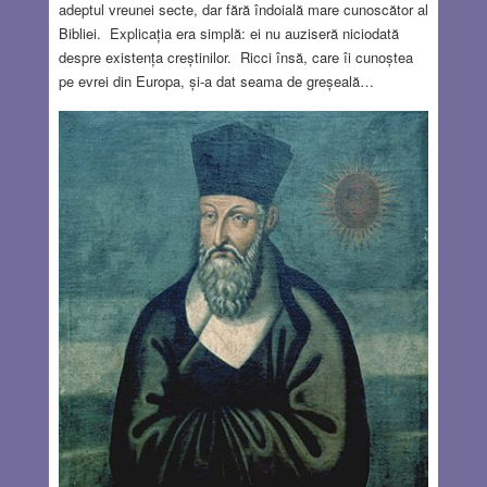
adeptul vreunei secte, dar fără îndoială mare cunoscător al
Bibliei. Explicația era simplă: ei nu auziseră niciodată
despre existența creștinilor. Ricci însă, care îi cunoștea
pe evrei din Europa, și-a dat seama de greșeală…