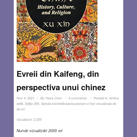
Evreii din Kaifeng, din
perspectiva unui chinez
Nov 4, 2021
By
Hava Oren
4 comments
Posted in:
Arhiva
editii
,
Ediţia 356
,
Spirala istoriei
Aceasta postare a fost vizualizata de
de ori
Vizualizari:
2,055
Număr vizualizări 2055 ori