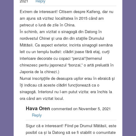
2021
Reply
Extrem de interesant! Citisem despre Kaifeng, dar nu
am ajuns să vizitez localitatea în 2015 când am
petrecut o lună de zile în China.
În schimb, am vizitat o sinagogă din Datong în
nordvestul Chinei şi una din din staţiile Drumului
Mătăsii. Ca aspect exterior, incinta sinagogii semăna
leit cu un templu budist: clădiri joase fără etaj, curţi
interioare decorate cu copaci “penzai”(termenul
chinezesc pentu japonezul “bonzai,” o artă preluată în
Japonia de la chinezi.)
Numai inscripţiile de deasupra uşilor erau în ebraică şi
îţi indicau că aceste clădiri funcţionează ca o
sinagogă. Interiorul nu l-am putut vizita: era închis la
ora când am vizitat locul.
Hava Oren
commented on November 5, 2021
Reply
Sigur că e interesant! Fiind pe Drumul Mătăsii, este
posibil ca și la Datong să se fi stabilit o comunitate