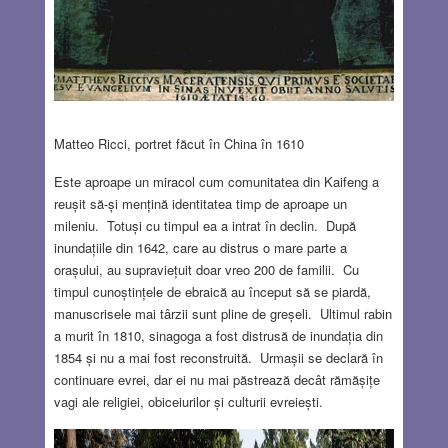
Matteo Ricci, portret făcut în China în 1610
Este aproape un miracol cum comunitatea din Kaifeng a
reușit să-și mențină identitatea timp de aproape un
mileniu. Totuși cu timpul ea a intrat în declin. După
inundațiile din 1642, care au distrus o mare parte a
orașului, au supraviețuit doar vreo 200 de familii. Cu
timpul cunoștințele de ebraică au început să se piardă,
manuscrisele mai târzii sunt pline de greșeli. Ultimul rabin
a murit în 1810, sinagoga a fost distrusă de inundația din
1854 și nu a mai fost reconstruită. Urmașii se declară în
continuare evrei, dar ei nu mai păstrează decât rămășițe
vagi ale religiei, obiceiurilor și culturii evreiești.