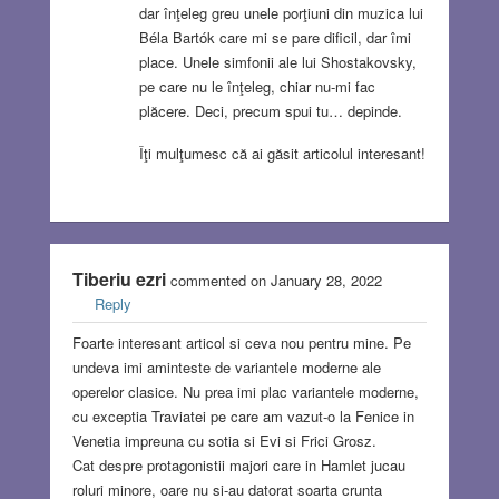
dar înţeleg greu unele porţiuni din muzica lui
Béla Bartók care mi se pare dificil, dar îmi
place. Unele simfonii ale lui Shostakovsky,
pe care nu le înţeleg, chiar nu-mi fac
plăcere. Deci, precum spui tu… depinde.
Îţi mulţumesc că ai găsit articolul interesant!
Tiberiu ezri
commented on January 28, 2022
Reply
Foarte interesant articol si ceva nou pentru mine. Pe
undeva imi aminteste de variantele moderne ale
operelor clasice. Nu prea imi plac variantele moderne,
cu exceptia Traviatei pe care am vazut-o la Fenice in
Venetia impreuna cu sotia si Evi si Frici Grosz.
Cat despre protagonistii majori care in Hamlet jucau
roluri minore, oare nu si-au datorat soarta crunta