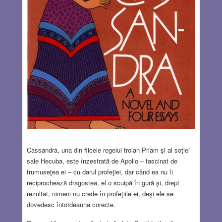
Cassandra, una din fiicele regelui troian Priam şi al soţiei
sale Hecuba, este înzestrată de Apollo – fascinat de
frumuseţea ei – cu darul profeţiei, dar când ea nu îi
reciprochează dragostea, el o scuipă în gură şi, drept
rezultat, nimeni nu crede în profeţiile ei, deşi ele se
dovedesc întotdeauna corecte.