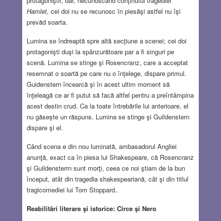
protagoniştii, dar, necunoscând conţinutul tragediei
Hamlet,
cei doi nu se recunosc în piesăşi astfel nu îşi
prevăd soarta.
Lumina se îndreaptă spre altă secţiune a scenei; cei doi
protagonişti duşi la spânzurătoare par a fi singuri pe
scenă. Lumina se stinge şi Rosencranz, care a acceptat
resemnat o soartă pe care nu o înţelege, dispare primul.
Guidenstern încearcă şi în acest ultim moment să
înţeleagă ce ar fi putut să facă altfel pentru a preîntâmpina
acest destin crud. Ca la toate întrebările lui anterioare, el
nu găseşte un răspuns. Lumina se stinge şi Guildenstern
dispare şi el.
Când scena e din nou luminată, ambasadorul Angliei
anunţă, exact ca în piesa lui Shakespeare, că Rosencranz
şi Guildensterrn sunt morţi, ceea ce noi ştiam de la bun
început, atât din tragedia shakespeariană, cât şi din titlul
tragicomediei lui Tom Stoppard..
Reabilitări literare şi istorice: Circe şi Nero