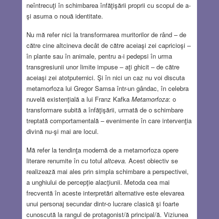
neîntrecuţi în schimbarea înfăţişării proprii cu scopul de a-
şi asuma o nouă identitate.
Nu mă refer nici la transformarea muritorilor de rând – de
către cine altcineva decât de către aceiaşi zei capricioşi –
în plante sau în animale, pentru a-i pedepsi în urma
transgresiunii unor limite impuse – aţi ghicit – de către
aceiaşi zei atotputernici. Şi în nici un caz nu voi discuta
metamorfoza lui Gregor Samsa într-un gândac, în celebra
nuvelă existenţială a lui Franz Kafka
Metamorfoza
: o
transformare subită a înfăţişării, urmată de o schimbare
treptată comportamentală – evenimente în care intervenţia
divină nu-şi mai are locul.
Mă refer la tendinţa modernă de a metamorfoza opere
literare renumite în cu totul
altceva.
Acest obiectiv se
realizează mai ales prin simpla schimbare a perspectivei,
a unghiului de percepţie alacţiunii. Metoda cea mai
frecventă în aceste interpretări alternative este elevarea
unui personaj secundar dintr-o lucrare clasică şi foarte
cunoscută la rangul de protagonist/ă principal/ă. Viziunea