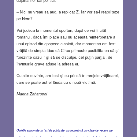
duşmanilor săi politici.
– Nici nu vreau să aud, a replicat Z. Iar vor să-l reabiliteze
pe Nero?
Voi judeca la momentul oportun, după ce voi fi citit
romanul, dacă îmi place sau nu această reinterpretare a
unui episod din epopeea clasică, dar momentan am fost
vrăjită de simpla idee că Circe primește posibilitatea să-şi
“prezinte cazul ” şi să se disculpe, cel puţin parţial, de
învinuirile grave aduse la adresa ei.
Cu alte cuvinte, am fost şi eu prinsă în mrejele vrăjitoarei,
care se poate astfel lăuda cu o nouă victimă.
Marina Zaharopol
Opiniile exprimate în textele publicate nu reprezintă punctele de vedere ale