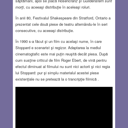
săptămâni, apoi se joacă
Rosencranz şi Guildenstern sunt
morţi
, cu aceeaşi distribuţie în aceleaşi roluri.
În anii 80, Festivalul Shakespeare din Stratford, Ontario a
prezentat cele două piese de teatru alternându-le în seri
consecutive, cu aceeaşi distribuţie.
În 1990 s-a făcut şi un film cu acelaşi nume, în care
Stoppard e scenarist şi regizor. Adaptarea la mediul
cinematogtafic este mai puţin reuşită decât piesa. După
cum susţine criticul de film Roger Ebert, de vină pentru
efectul diminuat al filmului nu sunt nici actorii şi nici regia
lui Stoppard: pur şi simplu materialul acestei piese
existenţiale nu se pretează la o trancripţie filmică .