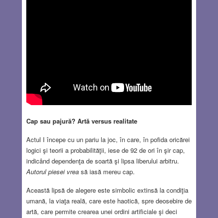
Cap sau pajură? Artă versus realitate
Actul I începe cu un pariu la joc, în care, în pofida oricărei
logici şi teorii a probabilităţii, iese de 92 de ori în şir cap,
indicând dependenţa de soartă şi lipsa liberului arbitru.
Autorul piesei vrea
să iasă mereu cap.
Această lipsă de alegere este simbolic extinsă la condiţia
umană, la viaţa reală, care este haotică, spre deosebire de
artă, care permite crearea unei ordini artificiale şi deci