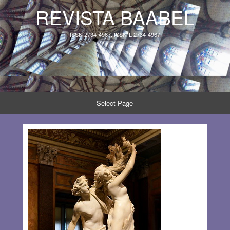
REVISTA BAABEL
ISSN 2734-4967, ISSN-L 2734-4967
Select Page