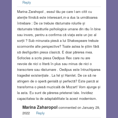
Reply
Marina Zarahopol , eseul tău pe care l-am citit cu
atenție fiindcă este interesant,m-a dus la următoarea
întrebare : De ce trebuie răsturnate rolurile și
răsturnate trăsăturile psihologice umane din rău în bine
sau invers, pentru a confirma că viața este un joc al
sorții ? Sub minunata piesă a lui Shakespeare trebuie
scormonite alte perspective? Toate astea le știim fără
să desfigurăm piesa clasică. E doar părerea mea.
Sofocles a scris piesa Oedipus Rex care nu are
nevoie de nici o literă în plus sau minus de nici o
transcriere sau răsturnare . Oedipus este întruchiparea
tragediei existențiale . La fel și Hamlet. De ce să ne
atingem de o operă genială și perfectă? Este parcă ai
transforma o piesă muzicală de Mozart! Vom ajunge și
la asta. Eu sunt de părerea prietenei tale. Invidiez
capacitatea ta de adaptabilitate la acest modernism.
Marina Zaharopol
commented on January 29,
2022
Reply