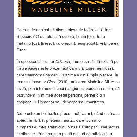
Ce m-a determinat să discut piesa de teatru a lui Tom
Stoppard? O cu totul altă scriere, bineînţeles tot o
metamorfoză livrescă cu o eroină neaşteptată: vrăjitoarea
Circe.
În epopeea lui Homer
Odiseea
, frumoasa nimfă exilată pe
insula Aeaea este prezentată ca o vrăjitoare nemiloasă
care transformă oamenii în animale din simplă plăcere. În
romanul inovator
Circe
(2018), autoarea Madeline Miller ne
invită, prin intermediul unei naraţiuni la persoana întâia, să
pătrundem în mintea acestui personaj periferic din
epopeea lui Homer şi să-i descoperim umanitatea.
Circe
este un bestseller şi acum câţiva ani, când cartea a
apărut în librării, prietena mea Z., care tocmai o
cumpărase, mi-a arătat-o cu bucuria anticipării unei lecturi
captivante. Prietena mea predă cursuri de mitologie la