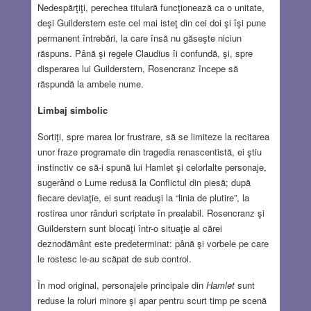
Nedespărţiţi, perechea titulară funcţionează ca o unitate,
deşi Guilderstern este cel mai isteţ din cei doi şi îşi pune
permanent întrebări, la care însă nu găseşte niciun
răspuns. Până şi regele Claudius îi confundă, şi, spre
disperarea lui Guilderstern, Rosencranz începe să
răspundă la ambele nume.
Limbaj simbolic
Sortiţi, spre marea lor frustrare, să se limiteze la recitarea
unor fraze programate din tragedia renascentistă, ei ştiu
instinctiv ce să-i spună lui Hamlet şi celorlalte personaje,
sugerând o Lume redusă la Conflictul din piesă; după
fiecare deviaţie, ei sunt readuşi la “linia de plutire”, la
rostirea unor rânduri scriptate în prealabil. Rosencranz şi
Guilderstern sunt blocaţi într-o situaţie al cărei
deznodământ este predeterminat: până şi vorbele pe care
le rostesc le-au scăpat de sub control.
În mod original, personajele principale din
Hamlet
sunt
reduse la roluri minore şi apar pentru scurt timp pe scenă