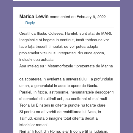
Marica Lewin
commented on February 9, 2022
Reply
Creatii ca Iliada, Odiseea, Hamlet, sunt atât de MARI,
Inegalabile si bogate in continut, incât totdeauna vor
face fața trecerii timpului, se vor putea adapta
problemelor viziunii si interpretarii din orice epoca,
inclusiv cea actuala.
Asa inteleg eu ” Metamorfozele ” prezentate de Marina
:
ca scoaterea in evidenta a universalului , a profundului
uman, a generalului in aceste opere de Geniu.
Paralel, in fizica. astronomie, nenumaratele descoperiri
si cercetari din ultimii ani , au confirmat si mai mult
Teoria lui Einstein in diferite puncte nu foarte clare.
Si pentru ca ati vorbit de reabilitarea lui Nero, in
Talmud, exista o imagine total diferita decât a
istoricilor romani.
Neri ar fi fugit din Roma, s-ar fi convertit la Iudaism,