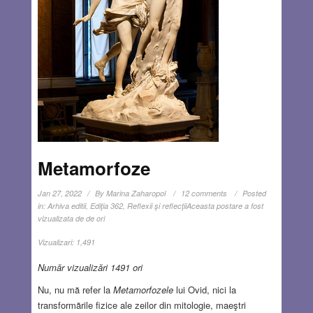
Metamorfoze
Jan 27, 2022
By
Marina Zaharopol
12 comments
Posted
in:
Arhiva editii
,
Ediţia 362
,
Reflexii şi reflecţii
Aceasta postare a fost
vizualizata de de ori
Vizualizari:
1,491
Număr vizualizări 1491 ori
Nu, nu mă refer la
Metamorfozele
lui Ovid, nici la
transformările fizice ale zeilor din mitologie, maeştri