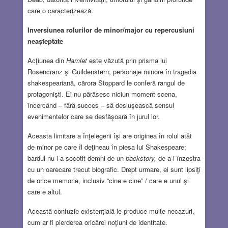
care o caracterizează.
Inversiunea rolurilor de minor/major cu repercusiuni
neaşteptate
Acţiunea din
Hamlet
este văzută prin prisma lui
Rosencranz şi Guildenstern, personaje minore în tragedia
shakespeariană, cărora Stoppard le conferă rangul de
protagonişti. Ei nu părăsesc niciun moment scena,
încercând – fără succes – să desluşească sensul
evenimentelor care se desfăşoară în jurul lor.
Aceasta limitare a înţelegerii îşi are originea în rolul atât
de minor pe care îl deţineau în piesa lui Shakespeare;
bardul nu i-a socotit demni de un
backstory,
de a-i înzestra
cu un oarecare trecut biografic. Drept urmare, ei sunt lipsiţi
de orice memorie, inclusiv “cine e cine” / care e unul şi
care e altul.
Această confuzie existenţială le produce multe necazuri,
cum ar fi pierderea oricărei noţiuni de identitate.