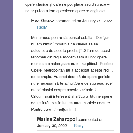
opere clasice şi care ne pot place sau displace –
ne-ar putea altera aprecierea operelor originale.
Eva Grosz
commented on January 29, 2022
Reply
Mulțumesc pentru răspunsul detailat. Desigur
nu am nimic împotrivă ca cineva să se
delecteze de aceste producții .Știam de acest
fenomen din regia modernizată a unor opere
muzicale clasice ,care nu mi-au plăcut. Publicul
Operei Metropolitan nu a acceptat aceste regii ,
de exemplu. Eu cred doar că de opere geniale
nu e necesar să te atingi.Oare ce spuneau acei
autori clasici despre aceste variante ?
Oricum scrii interesant și articolul tău ne spune
ce se întâmplă în lumea artei în zilele noastre.
Pentru care îți mulțumim !
Marina Zaharopol
commented on
January 30, 2022
Reply