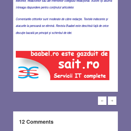
editorilor, redactorilor sau ale membrilor colegiului redacţional. Autorii îşi asumă
întreaga răspundere pentru conţinutul articolelor.
Comentariile cititorilor sunt moderate de către redacţie. Textele indecente şi
atacurile la persoană se elimină. Revista Baabel este deschisă faţă de orice
discuţie bazată pe principii şi schimbul de idei.
12 Comments