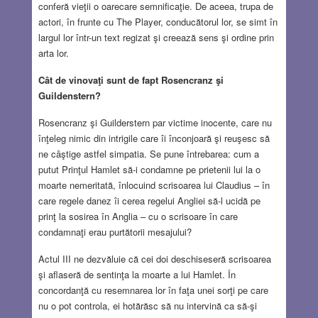
conferă vieţii o oarecare semnificaţie. De aceea, trupa de
actori, în frunte cu The Player, conducătorul lor, se simt în
largul lor într-un text regizat şi creează sens şi ordine prin
arta lor.
Cât de vinovaţi sunt de fapt Rosencranz şi
Guildenstern?
Rosencranz şi Guilderstern par victime inocente, care nu
înţeleg nimic din intrigile care îi înconjoară şi reuşesc să
ne câştige astfel simpatia. Se pune întrebarea: cum a
putut Prinţul Hamlet să-i condamne pe prietenii lui la o
moarte nemeritată, înlocuind scrisoarea lui Claudius – în
care regele danez îi cerea regelui Angliei să-l ucidă pe
prinţ la sosirea în Anglia – cu o scrisoare în care
condamnaţi erau purtătorii mesajului?
Actul III ne dezvăluie că cei doi deschiseseră scrisoarea
şi aflaseră de sentinţa la moarte a lui Hamlet. În
concordanţă cu resemnarea lor în faţa unei sorţi pe care
nu o pot controla, ei hotărăsc să nu intervină ca să-şi