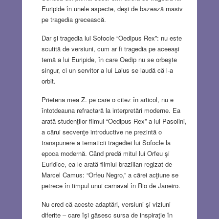
Euripide în unele aspecte, deşi de bazează masiv
pe tragedia grecească.
Dar şi tragedia lui Sofocle “Oedipus Rex”: nu este
scutită de versiuni, cum ar fi tragedia pe aceeaşi
temă a lui Euripide, în care Oedip nu se orbeşte
singur, ci un servitor a lui Laius se laudă că l-a
orbit.
Prietena mea Z. pe care o citez în articol, nu e
întotdeauna refractară la interpretări moderne. Ea
arată studenţilor filmul “Oedipus Rex” a lui Pasolini,
a cărui secvenţe introductive ne prezintă o
transpunere a tematicii tragediei lui Sofocle la
epoca modernă. Când predă mitul lui Orfeu şi
Euridice, ea le arată filmiul brazilian regizat de
Marcel Camus: “Orfeu Negro,” a cărei acţiune se
petrece în timpul unui carnaval în Rio de Janeiro.
Nu cred că aceste adaptări, versiuni şi viziuni
diferite – care îşi găsesc sursa de inspiraţie în