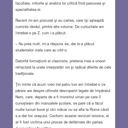
facultate, miturile şi analiza lor critică fiind pasiunea şi
specialitatea ei.
Recent mi-am procurat şi eu cartea, care îşi aşteaptă
cuminte rândul, printre alte volume. De curiozitate am
întrebat-o pe Z. cum i-a plăcut.
–
Nu prea mult, mi-a răspuns ea, dar le-a plăcut
studentelor mele care au citit-o.
Datorită formaţiunii ei clasiciste, prietena mea e uneori
refractară la unele interpretări noi şi radical diferite de cele
tradiţionale.
Ţin minte că acum vreo trei-patru luni am întrebat-o ce
părere are despre ultimele descoperiri legate de împăratul
Nero, care, departe de a fi monstrul uman pe care îl
cunoșteam din manualele şcolare, se pare că a făcut
multe lucruri bune şi nici măcar nu se afla la Roma când
s-a dat foc orașului. Conform acestei revizuiri istorice, el
ar fi fost victima unui proces de defăimare din partea