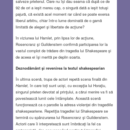
salveze prietenul. Oare nu își dau seama că după ce de
92 de ori a ieşit mereu cap, o singură dată a ieşit totuşi
pajură, că există acel moment rar când se poate exersa
liberul arbitru, chiar într-o lume dominată de o gamă
limitată de alegeri şi libertate de acţiune?
Ȋn viziunea lui Hamlet, prin lipsa lor de acţiune,
Rosencranz şi Guildenstern confirmă participarea lor la
vastul complot de trădare din tragedia lui Shakespeare şi
de aceea ei îşi merită pe deplin soarta.
Deznodământ şi revenirea la textul shakespearian
În ultima scenă, trupa de actori repetă scena finală din
Hamlet,
în care toți sunt uciși, cu excepţia lui Horaţiu,
singurul prieten devotat al prinţului, a cărui menire va fi să
povestească lumii cele întâmplate. Această scenă
funcţionează ca o parodie la adresa violenţei din tragediile
shakespeariene. Repetiţia tragediei lui Shakespeare se
termină cu spânzurarea lui Rosencranz şi Guildenstern.
Actorii care îi interpretează sunt îmbrăcaţi la fel ca