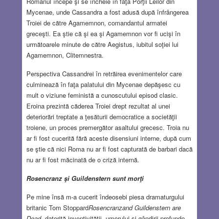
Romanul începe şi se încheie în faţa Porţii Leilor din
Mycenae, unde Cassandra a fost adusă după înfrângerea
Troiei de către Agamemnon, comandantul armatei
greceşti. Ea ştie că şi ea şi Agamemnon vor fi ucişi în
următoarele minute de către Aegistus, iubitul soţiei lui
Agamemnon, Clitemnestra.
Perspectiva Cassandrei în retrăirea evenimentelor care
culminează în faţa palatului din Mycenae depăşesc cu
mult o viziune feministă a cunoscutului episod clasic.
Eroina prezintă căderea Troiei drept rezultat al unei
deteriorări treptate a ţesăturii democratice a societăţii
troiene, un proces premergător asaltului grecesc. Troia nu
ar fi fost cucerită fără aceste disensiuni interne, după cum
se ştie că nici Roma nu ar fi fost capturată de barbari dacă
nu ar fi fost măcinată de o criză internă.
Rosencranz şi Guildenstern sunt morţi
Pe mine însă m-a cucerit îndeosebi piesa dramaturgului
britanic Tom Stoppard
Rosencranzand Guildenstern are
Dead,
datorită inventivităţii, umorului şi gândirii profunde