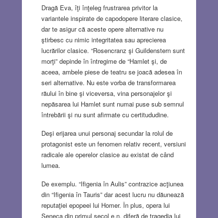
Dragă Eva, îţi înţeleg frustrarea privitor la
variantele inspirate de capodopere literare clasice,
dar te asigur că aceste opere alternative nu
ştirbesc cu nimic integritatea sau aprecierea
lucrărilor clasice. “Rosencranz şi Guildenstern sunt
morţi” depinde în întregime de “Hamlet şi, de
aceea, ambele piese de teatru se joacă adesea în
seri alternative. Nu este vorba de transformarea
răului în bine şi viceversa, vina personajelor şi
nepăsarea lui Hamlet sunt numai puse sub semnul
întrebării şi nu sunt afirmate cu certitududine.
Deşi erijarea unui personaj secundar la rolul de
protagonist este un fenomen relativ recent, versiuni
radicale ale operelor clasice au existat de când
lumea.
De exemplu. “Ifigenia în Aulis” contrazice acţiunea
din “Ifigenia în Tauris” dar acest lucru nu dăunează
reputaţiei epopeei lui Homer. În plus, opera lui
Seneca din primul secol e.n. diferă de tragedia lui