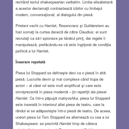
recitând textul shakespearian
verbatim.
Limba elisabetană
a acestor declamaţii contrastează izbitor cu limbajul
modern, conversaţional, al dialogului din piesă.
Prieteni vechi cu Hamlet, Rosencranz şi Guilderstern au
fost somaţi la curtea daneză de către Claudius; ei sunt
recrutaţi ca să-l spioneze pe tânărul prinţ, dar regele îi
manipulează, prefăcându-se că este îngrijorat de condiţia
psihică a lui Hamlet.
Înserare repetată
Piesa lui Stoppard se defineşte deci ca o piesă în altă
piesă. Lucrurile devin şi mai complexe când trupa de
actori – al cărei rol este mult amplificat şi care este
omniprezentă în piesa modernă – ţin repetiţii ale piesei
Hamlet
. Ca într-o păpuşă
matryoshka
, piesa lui Stoppard
este inserată în interiorul altei piese de teatru, care la
rândul ei se adăposteşte într-o piesă de teatru. De aceea,
uneori piesa lui Tom Stoppard se alternează cu cea a lui
Shakespeare: se prezintă
Hamlet
timp de câteva