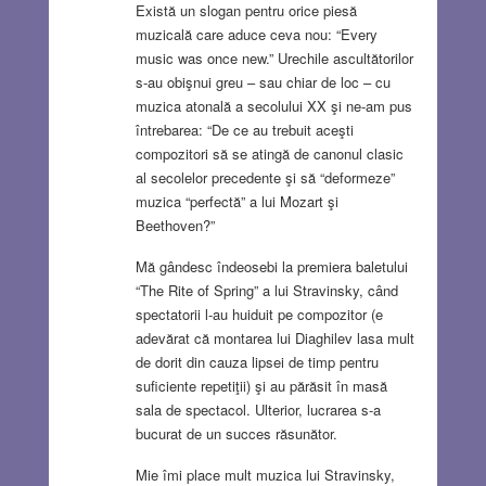
Există un slogan pentru orice piesă
muzicală care aduce ceva nou: “Every
music was once new.” Urechile ascultătorilor
s-au obişnui greu – sau chiar de loc – cu
muzica atonală a secolului XX şi ne-am pus
întrebarea: “De ce au trebuit aceşti
compozitori să se atingă de canonul clasic
al secolelor precedente şi să “deformeze”
muzica “perfectă” a lui Mozart şi
Beethoven?”
Mă gândesc îndeosebi la premiera baletului
“The Rite of Spring” a lui Stravinsky, când
spectatorii l-au huiduit pe compozitor (e
adevărat că montarea lui Diaghilev lasa mult
de dorit din cauza lipsei de timp pentru
suficiente repetiţii) şi au părăsit în masă
sala de spectacol. Ulterior, lucrarea s-a
bucurat de un succes răsunător.
Mie îmi place mult muzica lui Stravinsky,