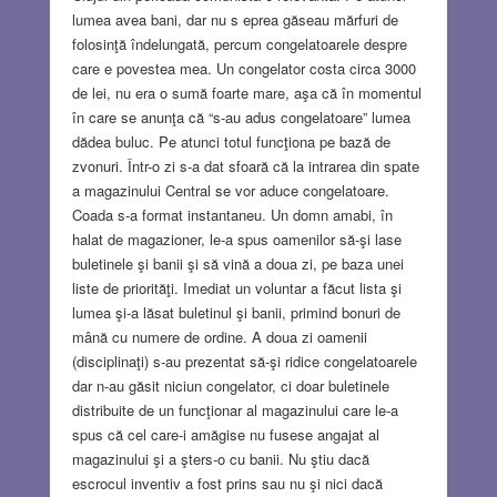
lumea avea bani, dar nu s eprea găseau mărfuri de
folosinţă îndelungată, percum congelatoarele despre
care e povestea mea. Un congelator costa circa 3000
de lei, nu era o sumă foarte mare, aşa că în momentul
în care se anunţa că “s-au adus congelatoare” lumea
dădea buluc. Pe atunci totul funcţiona pe bază de
zvonuri. Într-o zi s-a dat sfoară că la intrarea din spate
a magazinului Central se vor aduce congelatoare.
Coada s-a format instantaneu. Un domn amabi, în
halat de magazioner, le-a spus oamenilor să-şi lase
buletinele şi banii şi să vină a doua zi, pe baza unei
liste de priorităţi. Imediat un voluntar a făcut lista şi
lumea şi-a lăsat buletinul şi banii, primind bonuri de
mână cu numere de ordine. A doua zi oamenii
(disciplinaţi) s-au prezentat să-şi ridice congelatoarele
dar n-au găsit niciun congelator, ci doar buletinele
distribuite de un funcţionar al magazinului care le-a
spus că cel care-i amăgise nu fusese angajat al
magazinului şi a şters-o cu banii. Nu ştiu dacă
escrocul inventiv a fost prins sau nu şi nici dacă