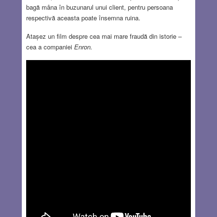
bagă mâna în buzunarul unui client, pentru persoana
respectivă aceasta poate însemna ruina.
Atașez un film despre cea mai mare fraudă din istorie –
cea a companiei
Enron.