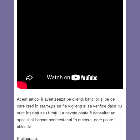
Acest articol îi avertizează pe clienții băncilor și pe cei
care cred în
start-ups
să fie vigilenți și să verifice dacă nu
sunt înșelați sau furați. La nevoie poate fi consultat un
specialist bancar neamestecat în afacere, care poate fi
obiectiv.
Bibliografie: