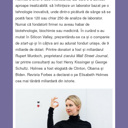
aproape irealizabilă: să înființeze un laborator bazat pe o
tehnologie inovativă, unde dintr-o picătură de sânge să se
poată face 120 sau chiar 250 de analize de laborator.
Numai că fondatorii firmei nu aveau habar de
biotehnologie, biochimie sau medicină. În curând s-au
mutat în Silicon Valley, prezentându-se ca și o companie
de
start-up
și în câțiva ani au adunat fonduri uriașe, de 9
miliarde de dolari. Printre donatori a fost și miliardarul
Rupert Murdoch, proprietarul ziarului
Wall Street Journal
,
iar printre consultanți au fost Henry Kissinger și George
Schultz. Holmes a fost elogiată de Clinton, Obama și
Biden. Revista Forbes a declarat-o pe Elisabeth Holmes
cea mai tânără miliardară din istorie.