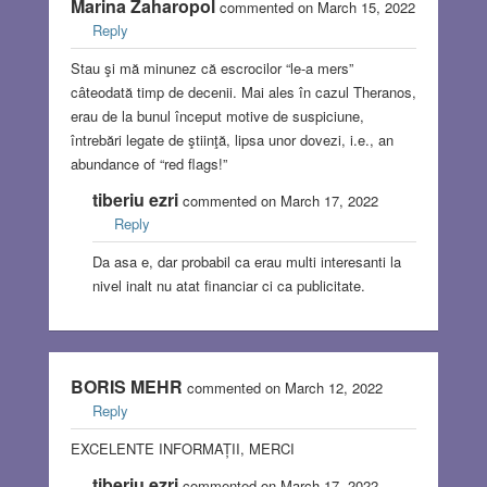
Marina Zaharopol
commented on March 15, 2022
Reply
Stau şi mă minunez că escrocilor “le-a mers”
câteodată timp de decenii. Mai ales în cazul Theranos,
erau de la bunul început motive de suspiciune,
întrebări legate de ştiinţă, lipsa unor dovezi, i.e., an
abundance of “red flags!”
tiberiu ezri
commented on March 17, 2022
Reply
Da asa e, dar probabil ca erau multi interesanti la
nivel inalt nu atat financiar ci ca publicitate.
BORIS MEHR
commented on March 12, 2022
Reply
EXCELENTE INFORMAȚII, MERCI
tiberiu ezri
commented on March 17, 2022