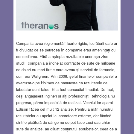
Compania avea reglementări foarte rigide, lucrătorii care ar
fi divulgat ce se petrecea în companie erau amenințați cu
concedierea. Fără a aștepta rezultatele unor așa-zise
studii, compania a încheiat contracte de sute de milioane
de dolari cu mari firme care aveau și servicii de farmacie,
cum era Wallgreen. Prin 2006, șeful finanțelor companiei a
avertizat-o pe Holmes că bănuiește că rezultatele de
laborator sunt false. El a fost concediat imediat. De fapt,
deși angajaseră ingineri și alți profesioniști, tehnologia nu
progresa, părea imposibilă de realizat. Vechiul lor aparat
Edison făcea cel mult 12 analize. Pentru a mări numărul
rezultatelor au apelat la laboratoare externe, dar fiindcă
dintr-o picătură de sânge nu se pot face zeci sau chiar
sute de analize, au diluat conținutul eprubetelor, ceea ce a