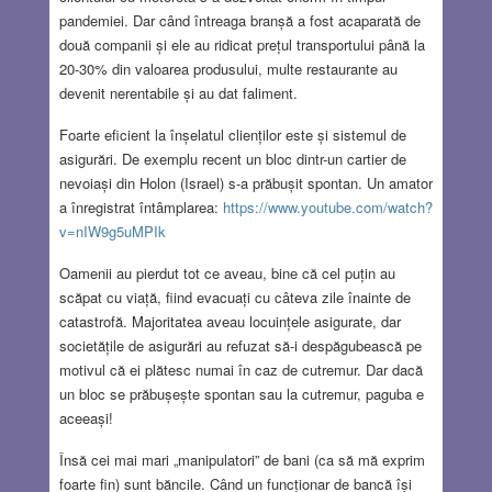
pandemiei. Dar când întreaga branșă a fost acaparată de
două companii și ele au ridicat prețul transportului până la
20-30% din valoarea produsului, multe restaurante au
devenit nerentabile și au dat faliment.
Foarte eficient la înșelatul clienților este și sistemul de
asigurări. De exemplu recent un bloc dintr-un cartier de
nevoiași din Holon (Israel) s-a prăbușit spontan. Un amator
a înregistrat întâmplarea:
https://www.youtube.com/watch?
v=nIW9g5uMPIk
Oamenii au pierdut tot ce aveau, bine că cel puțin au
scăpat cu viață, fiind evacuați cu câteva zile înainte de
catastrofă. Majoritatea aveau locuințele asigurate, dar
societățile de asigurări au refuzat să-i despăgubească pe
motivul că ei plătesc numai în caz de cutremur. Dar dacă
un bloc se prăbușește spontan sau la cutremur, paguba e
aceeași!
Însă cei mai mari „manipulatori” de bani (ca să mă exprim
foarte fin) sunt băncile. Când un funcționar de bancă își