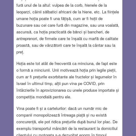
fură unul de la altul: vulpea de la corb, hienele de la
leoparzi, câinii sălbatici africani de la hiene, etc. La ființele
umane hoția poate fi una fățișă, cum ar fi hoții de
buzunare sau cei care fură din magazine, sau una voalată,
ascunsă, ca hoția practicată de bănci și bancheri, de
antreprenori, de firmele care te înșală cu marfă de calitate
proastă, sau de vânzătorii care te înșală la cântar sau la
preț.
Hoția este tot atât de frecventă ca minciuna, de fapt este
o formă a minciunii. Unii motivează hoția prin legile pieții,
cum ar fi prețurile exorbitante ale fructelor și legumelor în
Israel în ultimul timp, alții pun vina pe COVID, prin
întârzierile în aprovizionarea cu unele produse importate și
competiția mondială pentru ele.
Vina poate fi și a cartelurilor: dacă un număr mic de
companii monopolizează întreaga piață și nu există
concurență, ele pot ridica prețurile după bunul lor plac. De
exemplu transportul mâncării de la restaurant la domiciliul
clientului cu motoreta s-a dezvoltat enorm în timpul