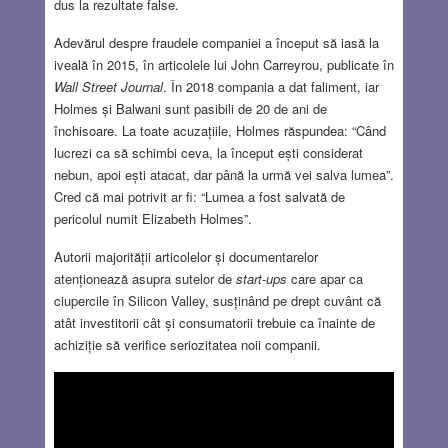
dus la rezultate false.
Adevărul despre fraudele companiei a început să iasă la
iveală în 2015, în articolele lui John Carreyrou, publicate în
Wall Street Journal
. În 2018 compania a dat faliment, iar
Holmes și Balwani sunt pasibili de 20 de ani de
închisoare. La toate acuzațiile, Holmes răspundea: “Când
lucrezi ca să schimbi ceva, la început ești considerat
nebun, apoi ești atacat, dar până la urmă vei salva lumea”.
Cred că mai potrivit ar fi: “Lumea a fost salvată de
pericolul numit Elizabeth Holmes”.
Autorii majorității articolelor și documentarelor
atenționează asupra sutelor de
start-ups
care apar ca
ciupercile în Silicon Valley, susținând pe drept cuvânt că
atât investitorii cât și consumatorii trebuie ca înainte de
achiziție să verifice seriozitatea noii companii.