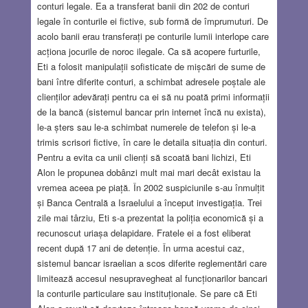
conturi legale. Ea a transferat banii din 202 de conturi
legale în conturile ei fictive, sub formă de împrumuturi. De
acolo banii erau transferați pe conturile lumii interlope care
acționa jocurile de noroc ilegale. Ca să acopere furturile,
Eti a folosit manipulații sofisticate de mișcări de sume de
bani între diferite conturi, a schimbat adresele poștale ale
clienților adevărați pentru ca ei să nu poată primi informații
de la bancă (sistemul bancar prin internet încă nu exista),
le-a șters sau le-a schimbat numerele de telefon și le-a
trimis scrisori fictive, în care le detaila situația din conturi.
Pentru a evita ca unii clienți să scoată bani lichizi, Eti
Alon le propunea dobânzi mult mai mari decât existau la
vremea aceea pe piață. În 2002 suspiciunile s-au înmulțit
și Banca Centrală a Israelului a început investigația. Trei
zile mai târziu, Eti s-a prezentat la poliția economică și a
recunoscut uriașa delapidare. Fratele ei a fost eliberat
recent după 17 ani de detenție. În urma acestui caz,
sistemul bancar israelian a scos diferite reglementări care
limitează accesul nesupravegheat al funcționarilor bancari
la conturile particulare sau instituționale. Se pare că Eti