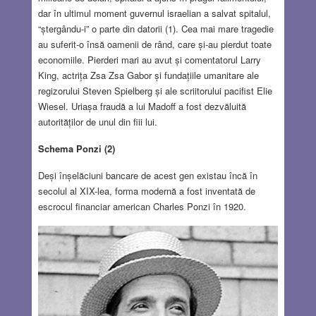
dar în ultimul moment guvernul israelian a salvat spitalul,
“ștergându-i” o parte din datorii (1). Cea mai mare tragedie
au suferit-o însă oamenii de rând, care și-au pierdut toate
economiile. Pierderi mari au avut și comentatorul Larry
King, actrița Zsa Zsa Gabor și fundațiile umanitare ale
regizorului Steven Spielberg și ale scriitorului pacifist Elie
Wiesel. Uriașa fraudă a lui Madoff a fost dezvăluită
autorităților de unul din fiii lui.
Schema Ponzi (2)
Deși înșelăciuni bancare de acest gen existau încă în
secolul al XIX-lea, forma modernă a fost inventată de
escrocul financiar american Charles Ponzi în 1920.