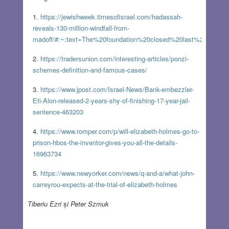
https://jewishweek.timesofisrael.com/hadassah-
reveals-130-million-windfall-from-
madoff/#:~:text=The%20foundation%20closed%20last%20month
https://tradersunion.com/interesting-articles/ponzi-
schemes-definition-and-famous-cases/
https://www.jpost.com/Israel-News/Bank-embezzler-
Eti-Alon-released-2-years-shy-of-finishing-17-year-jail-
sentence-463203
https://www.romper.com/p/will-elizabeth-holmes-go-to-
prison-hbos-the-inventor-gives-you-all-the-details-
16963734
https://www.newyorker.com/news/q-and-a/what-john-
carreyrou-expects-at-the-trial-of-elizabeth-holmes
Tiberiu Ezri
ș
i Peter Szmuk