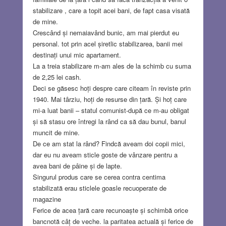
stabilizare , care a topit acei bani, de fapt casa visată
de mine.
Crescând și nemaiavând bunic, am mai pierdut eu
personal. tot prin acel șiretlic stabilizarea, banii mei
destinați unui mic apartament.
La a treia stabilizare m-am ales de la schimb cu suma
de 2,25 lei cash.
Deci se găsesc hoți despre care citeam în reviste prin
1940. Mai târziu, hoți de resurse din țară. Și hoț care
mi-a luat banii – statul comunist-după ce m-au obligat
și să stasu ore întregi la rând ca să dau bunul, banul
muncit de mine.
De ce am stat la rând? Findcă aveam doi copii mici,
dar eu nu aveam sticle goste de vânzare pentru a
avea bani de pâine și de lapte.
Singurul produs care se cerea contra centima
stabilizată erau sticlele goasle recuoperate de
magazine
Ferice de acea țară care recunoaște și schimbă orice
bancnotă câț de veche. la paritatea actuală și ferice de