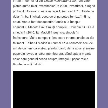
intrau în contul lui din
Chase Manhattan
Bank
, din care
plătea sume mici investitorilor. În 2008, investitorii, simțind
probabil că ceva nu este în regulă, i-au cerut 7 miliarde de
dolari în bani lichizi, ceea ce el nu putea furniza în timp
scurt. Așa a fost descoperită frauda și a început
scandalul. Madoff a avut mulți complici. Unul din fiii lui s-a
sinucis în 2010, iar Madoff însuși s-a sinucis în
închisoare. Multe companii financiare internaționale au dat
faliment. Tâlharul Madoff nu numai că a nenorocit zeci de
mii de oameni care și-au pierdut banii, dar a adus și rușine
poporului evreu al cărui membru era, dând apă la moară
celor care generalizează asupra întregului popor relele
făcute de unii indivizi.