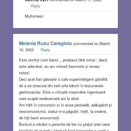
Reply
Multumesc
Melania Rusu Caragioiu
commented on March
12, 2022
Reply
Este uimitor cum banul ,, produsul fără miros”, dacă
este adevărat, eu am mirosit bancnote și aveau
miros!.
Deci acel ban găsește o cale superinteligent gândită
de a se strecura din seif-urile băncii în buzunarele
gestionarului. Este o virtuală mașimărie ingenioasă
care scapă neobservată ani la rând.
Am trăit în comunism și în acea perioadă, adăugând și
neocomunismul, statul m-a păgubit, hoțit, la vedere,
de toți banii economisiți.
Bunicul a vândut o pereche de boi cu prețul unei case
familiale de la țară i când să facă tranzacția a venit o