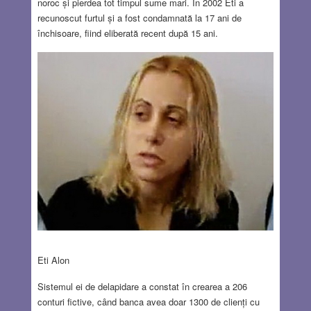
noroc și pierdea tot timpul sume mari. În 2002 Eti a
recunoscut furtul și a fost condamnată la 17 ani de
închisoare, fiind eliberată recent după 15 ani.
Eti Alon
Sistemul ei de delapidare a constat în crearea a 206
conturi fictive, când banca avea doar 1300 de clienți cu