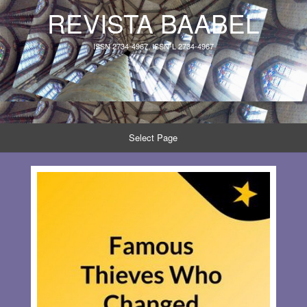
REVISTA BAABEL
ISSN 2734-4967, ISSN-L 2734-4967
Select Page