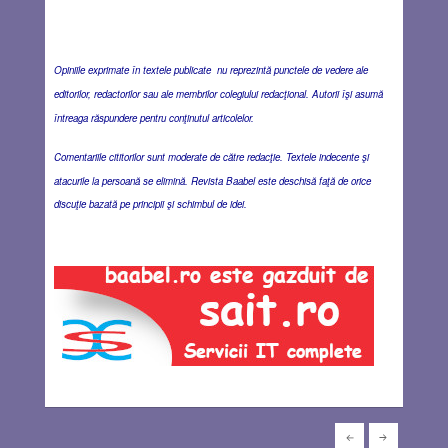
Opiniile exprimate în textele publicate nu reprezintă punctele de vedere ale
editorilor, redactorilor sau ale membrilor colegiului redacţional. Autorii îşi asumă
întreaga răspundere pentru conţinutul articolelor.
Comentariile cititorilor sunt moderate de către redacţie. Textele indecente şi
atacurile la persoană se elimină. Revista Baabel este deschisă faţă de orice
discuţie bazată pe principii şi schimbul de idei.