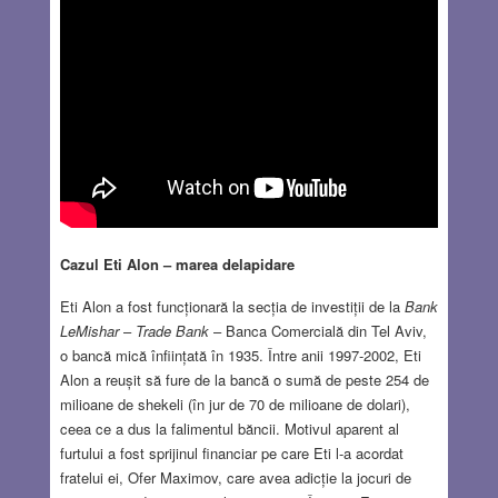
Cazul Eti Alon – marea delapidare
Eti Alon a fost funcționară la secția de investiții de la
Bank
LeMishar
–
Trade Bank
– Banca Comercială din Tel Aviv,
o bancă mică înființată în 1935. Între anii 1997-2002, Eti
Alon a reușit să fure de la bancă o sumă de peste 254 de
milioane de shekeli (în jur de 70 de milioane de dolari),
ceea ce a dus la falimentul băncii. Motivul aparent al
furtului a fost sprijinul financiar pe care Eti l-a acordat
fratelui ei, Ofer Maximov, care avea adicție la jocuri de