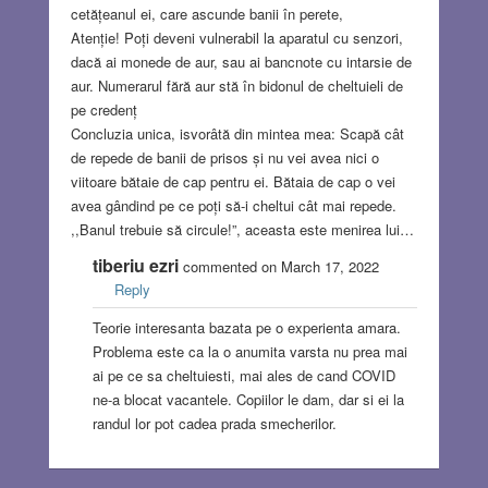
cetățeanul ei, care ascunde banii în perete,
Atenție! Poți deveni vulnerabil la aparatul cu senzori,
dacă ai monede de aur, sau ai bancnote cu intarsie de
aur. Numerarul fără aur stă în bidonul de cheltuieli de
pe credenț
Concluzia unica, isvorâtă din mintea mea: Scapă cât
de repede de banii de prisos și nu vei avea nici o
viitoare bătaie de cap pentru ei. Bătaia de cap o vei
avea gândind pe ce poți să-i cheltui cât mai repede.
,,Banul trebuie să circule!”, aceasta este menirea lui…
tiberiu ezri
commented on March 17, 2022
Reply
Teorie interesanta bazata pe o experienta amara.
Problema este ca la o anumita varsta nu prea mai
ai pe ce sa cheltuiesti, mai ales de cand COVID
ne-a blocat vacantele. Copiilor le dam, dar si ei la
randul lor pot cadea prada smecherilor.