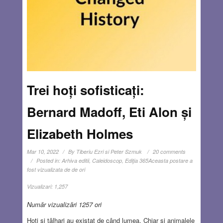
Trei hoți sofisticați:
Bernard Madoff, Eti Alon și
Elizabeth Holmes
Mar 10, 2022
By
Tiberiu Ezri si Peter Szmuk
20 comments
Posted in:
Arhiva editii
,
Caleidoscop
,
Ediţia 365
Aceasta postare a
fost vizualizata de de ori
Vizualizari:
1,257
Număr vizualizări 1257 ori
Hoți și tâlhari au existat de când lumea. Chiar și animalele