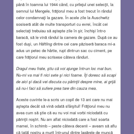
până în toamna lui 1944 când, cu prilejul unei selecţii, la
semnul lui Mengele, frăţiorul meu a fost trecut în rândul
celor condamnaţi la gazare. În acele zile la Auschwitz
sosiseră atât de multe transporturi cu evrei, încât cei
selectaţi trebuiau să aştepte zile în şir, închişi într-o
baracă, să le vină rândul la camera de gazare. După ce au
fost duşi, un
Häftling
dintre cei care păziseră baraca mi-a
adus un petec de hârtie, rupt dintr-un sac cu ciment, pe
care frăţiorul meu scrisese câteva rânduri.
Dragul meu frate, ştiu că voi ajunge într-un loc mai bun.
Nu-mi va mai fi nici sete şi nici foame. Îţi doresc să scapi
de aici şi dacă vei discuta cu părinţii despre mine, ai grijă
să nu-i faci să sufere prea tare din cauza mea
.
Aceste cuvinte le-a scris un copil de 13 ani care nu mai
aştepta decât să vină odată sfârşitul! Frăţiorul meu nu
avea cum să ştie că eu nu voi mai vorbi niciodată cu
părinţii noştri. Nu am aflat niciodată care a fost soarta
mamei, în schimb – peste câteva decenii – aveam să aflu
că tatăl nostru a murit într-unul dintre lagărele de muncă