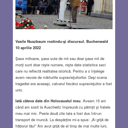
Vasile Nuszbaum rostindu-şi discursul. Buchenwald
10 aprilie 2022
Şase milioane, şase sute de mii sau doar şase mii de
morţi sunt doar nişte numere, nişte date statistice seci
care nu reflectă realitatea istorică. Pentru a o înţelege
avem nevoie de mărturiile supravieţuitorilor. Deşi scena
tragediei era aceeaşi, calvarul fiecărui supravieţuitor a fost
unic.
Iată câteva date din Holocaustul meu
. Aveam 15 ani
când am sosit la Auschwitz împreună cu părinţii şi fratele
meu mai mic. Peste două zile tata a fost dus într-un
transport de muncă. La despărţire mi-a spus: „Ai grijă de
frăţiorul tău!” Am avut grijă de el timp de mai multe luni,