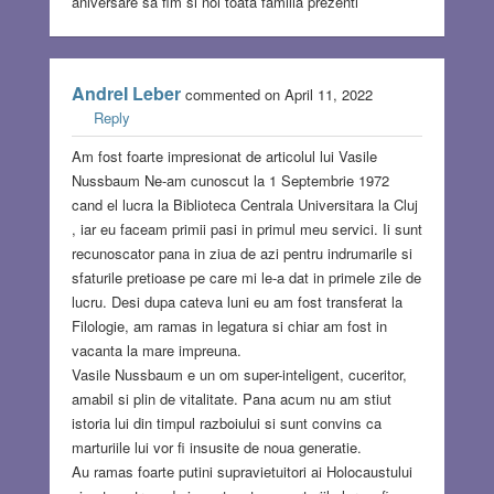
aniversare sa fim si noi toata familia prezenti
AndreI Leber
commented on April 11, 2022
Reply
Am fost foarte impresionat de articolul lui Vasile
Nussbaum Ne-am cunoscut la 1 Septembrie 1972
cand el lucra la Biblioteca Centrala Universitara la Cluj
, iar eu faceam primii pasi in primul meu servici. Ii sunt
recunoscator pana in ziua de azi pentru indrumarile si
sfaturile pretioase pe care mi le-a dat in primele zile de
lucru. Desi dupa cateva luni eu am fost transferat la
Filologie, am ramas in legatura si chiar am fost in
vacanta la mare impreuna.
Vasile Nussbaum e un om super-inteligent, cuceritor,
amabil si plin de vitalitate. Pana acum nu am stiut
istoria lui din timpul razboiului si sunt convins ca
marturiile lui vor fi insusite de noua generatie.
Au ramas foarte putini supravietuitori ai Holocaustului