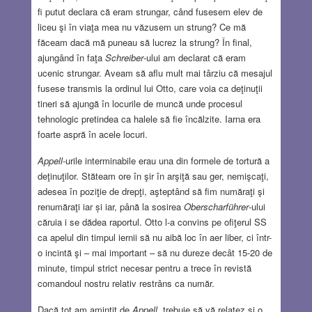
fi putut declara că eram strungar, când fusesem elev de
liceu şi în viaţa mea nu văzusem un strung? Ce mă
făceam dacă mă puneau să lucrez la strung? În final,
ajungând în faţa
Schreiber
-ului am declarat că eram
ucenic strungar. Aveam să aflu mult mai târziu că mesajul
fusese transmis la ordinul lui Otto, care voia ca deţinuţii
tineri să ajungă în locurile de muncă unde procesul
tehnologic pretindea ca halele să fie încălzite. Iarna era
foarte aspră în acele locuri.
Appell
-urile interminabile erau una din formele de tortură a
deţinuţilor. Stăteam ore în şir în arşiţă sau ger, nemişcaţi,
adesea în poziţie de drepţi, aşteptând să fim număraţi şi
renumăraţi iar și iar, până la sosirea
Oberscharführer
-ului
căruia i se dădea raportul. Otto l-a convins pe ofiţerul SS
ca apelul din timpul iernii să nu aibă loc în aer liber, ci într-
o incintă şi – mai important – să nu dureze decât 15-20 de
minute, timpul strict necesar pentru a trece în revistă
comandoul nostru relativ restrâns ca număr.
Dacă tot am amintit de
Appell
, trebuie să vă relatez şi o