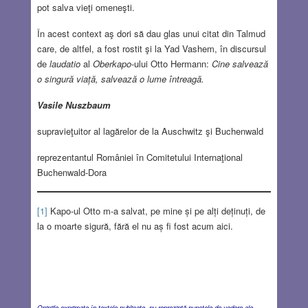
pot salva vieţi omeneşti.
În acest context aş dori să dau glas unui citat din Talmud
care, de altfel, a fost rostit şi la Yad Vashem, în discursul
de
laudatio
al
Oberkapo
-ului Otto Hermann:
Cine salvează
o singură viață, salvează o lume întreagă.
Vasile Nuszbaum
supravieţuitor al lagărelor de la Auschwitz şi Buchenwald
reprezentantul României în Comitetului Internaţional
Buchenwald-Dora
[1]
Kapo-ul Otto m-a salvat, pe mine și pe alți deținuți, de
la o moarte sigură, fără el nu aș fi fost acum aici.
Opiniile exprimate în textele publicate nu reprezintă punctele de vedere ale