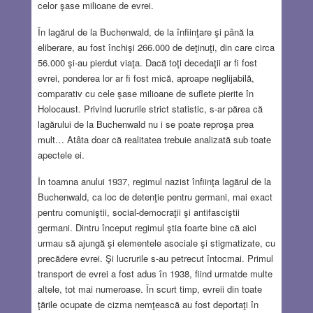
celor şase milioane de evrei.
În lagărul de la Buchenwald, de la înfiinţare şi până la
eliberare, au fost închişi 266.000 de deţinuţi, din care circa
56.000 şi-au pierdut viaţa. Dacă toţi decedaţii ar fi fost
evrei, ponderea lor ar fi fost mică, aproape neglijabilă,
comparativ cu cele şase milioane de suflete pierite în
Holocaust. Privind lucrurile strict statistic, s-ar părea că
lagărului de la Buchenwald nu i se poate reproşa prea
mult… Atâta doar că realitatea trebuie analizată sub toate
apectele ei.
În toamna anului 1937, regimul nazist înfiinţa lagărul de la
Buchenwald, ca loc de detenţie pentru germani, mai exact
pentru comuniştii, social-democraţii şi antifasciştii
germani. Dintru început regimul ştia foarte bine că aici
urmau să ajungă şi elementele asociale şi stigmatizate, cu
precădere evrei. Şi lucrurile s-au petrecut întocmai. Primul
transport de evrei a fost adus în 1938, fiind urmatde multe
altele, tot mai numeroase. În scurt timp, evreii din toate
ţările ocupate de cizma nemţească au fost deportaţi în