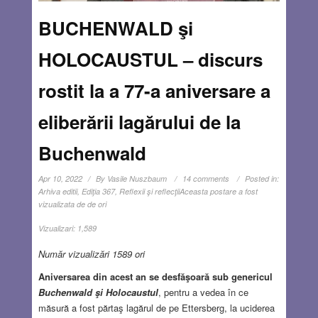
BUCHENWALD şi
HOLOCAUSTUL – discurs
rostit la a 77-a aniversare a
eliberării lagărului de la
Buchenwald
Apr 10, 2022
By
Vasile Nuszbaum
14 comments
Posted in:
Arhiva editii
,
Ediţia 367
,
Reflexii şi reflecţii
Aceasta postare a fost
vizualizata de de ori
Vizualizari:
1,589
Număr vizualizări 1589 ori
Aniversarea din acest an
se desfăşoară sub genericul
Buchenwald şi Holocaustul
, pentru a vedea în ce
măsură a fost părtaş lagărul de pe Ettersberg, la uciderea