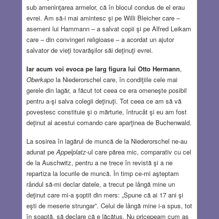
sub ameninţarea armelor, că în blocul condus de el erau
evrei. Am să-i mai amintesc şi pe Willi Bleicher care –
asemeni lui Hammann – a salvat copii şi pe Alfred Leikam
care – din convingeri religioase – a acordat un ajutor
salvator de vieţi tovarăşilor săi deţinuţi evrei.
Iar acum voi evoca pe larg figura lui Otto Hermann
,
Oberkapo
la Niederorschel care, în condiţiile cele mai
gerele din lagăr, a făcut tot ceea ce era omeneşte posibil
pentru a-şi salva colegii deţinuţi. Tot ceea ce am să vă
povestesc constituie şi o mărturie, întrucât şi eu am fost
deţinut al acestui comando care aparţinea de Buchenwald.
La sosirea în lagărul de muncă de la Niederorschel ne-au
adunat pe
Appelplatz
-ul care părea mic, comparativ cu cel
de la Auschwitz, pentru a ne trece în revistă şi a ne
repartiza la locurile de muncă. În timp ce-mi aşteptam
rândul să-mi declar datele, a trecut pe lângă mine un
deţinut care mi-a şoptit din mers: „Spune că ai 17 ani şi
eşti de meserie strungar”. Celui de lângă mine i-a spus, tot
în şoaptă, să declare că e lăcătuş. Nu pricepeam cum aş