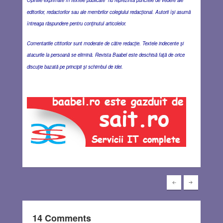
editorilor, redactorilor sau ale membrilor colegiului redacţional. Autorii îşi asumă
întreaga răspundere pentru conţinutul articolelor.
Comentariile cititorilor sunt moderate de către redacţie. Textele indecente şi
atacurile la persoană se elimină. Revista Baabel este deschisă faţă de orice
discuţie bazată pe principii şi schimbul de idei.
14 Comments