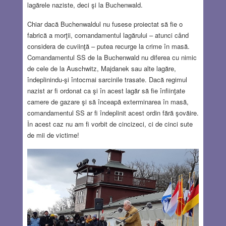
lagărele naziste, deci şi la Buchenwald.
Chiar dacă Buchenwaldul nu fusese proiectat să fie o
fabrică a morţii, comandamentul lagărului – atunci când
considera de cuviinţă – putea recurge la crime în masă.
Comandamentul SS de la Buchenwald nu diferea cu nimic
de cele de la Auschwitz, Majdanek sau alte lagăre,
îndeplinindu-şi întocmai sarcinile trasate. Dacă regimul
nazist ar fi ordonat ca şi în acest lagăr să fie înfiinţate
camere de gazare şi să înceapă exterminarea în masă,
comandamentul SS ar fi îndeplinit acest ordin fără şovăire.
În acest caz nu am fi vorbit de cincizeci, ci de cinci sute
de mii de victime!