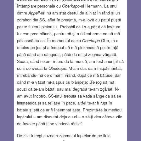
întâmplare personală cu
Oberkapo
-ul Hermann. La unul
dintre
Appell
-uri nu am stat destul de aliniat în rând şi un
zdrahon din SS, aflat în preajmă, m-a lovit cu patul puştii
peste fluierul piciorului. Probabil că i s-a părut că lovitura
fusese prea blândă, pentru că şi-a ridicat arma ca să mă
pălească cu ea. În momentul acela
Oberkapo
Otto, m-a
împins pe jos şi a început să mă pleznească peste faţă
până când am sângerat, pătându-mi şi zeghea vărgată.
Seara, când ne-am întors de la muncă, am fost anunţat că
sunt convocat la
Oberkapo
. M-am dus cam înspăimântat,
întrebându-mă ce o mai fi vrând, după ce mă bătuse, dar
când m-a văzut mi-a spus cu blândeţe: „Te rog să mă
scuzi că te-am bătut, sau mai degrabă te-am zgâriat. N-
am avut încotro. SS-istul trebuia să vadă sânge ca să se
liniştească şi să te lase în pace, altfel te-ar fi rupt în
bătaie şi ştii ce ar fi însemnat asta. Prezintă-te la medicul
lagărului – am discutat deja cu el – o să-ţi dea câteva zile
de învoire până ţi se vindecă rănile”.
De zile întregi auzeam zgomotul luptelo
r
de pe linia