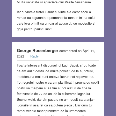
Multa sanatate si apreciere dlui Vasile Nuszbaum.
Iar cuvintele fratelui sunt cuvinte ale caror ecou a
ramas cu siguranta o permanenta rana in inima celui
care le-a primit ca un dar al apusului, cu modestie si
grija pentru parintii iubiti.
George Rosenberger
commented on April 11,
2022
Reply
Foarte interesant discursul lui Laci Bacsi, si cu toate
ca am auzit destul de multe povesti de la el, totusi,
intotdeauna mai sunt cateva lucruri noi nepovestite.
Tot regretul nostru e ca am planificat inpreuna cu copiii
nostri sa mergem si sa fim si noi alaturi de tine la
festivitatile de 77 de ani de la eliberarea lagarului
Buchenwald, dar din pacate nu am reusit sa aranjam
lucrurile in asa fel ca sa putem pleca . Dar cum tu
ramai vesnic tanar promitem ca la urmatoarea