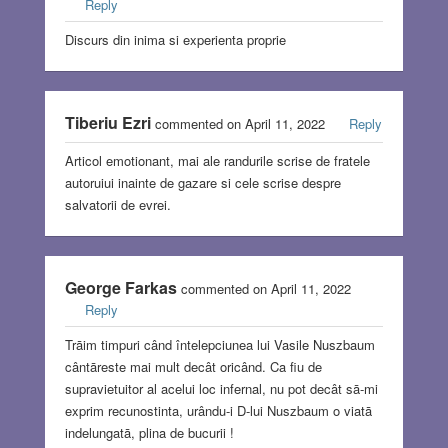
Reply
Discurs din inima si experienta proprie
Tiberiu Ezri
commented on April 11, 2022
Reply
Articol emotionant, mai ale randurile scrise de fratele
autoruiui inainte de gazare si cele scrise despre
salvatorii de evrei.
George Farkas
commented on April 11, 2022
Reply
Trāim timpuri când întelepciunea lui Vasile Nuszbaum
cântāreste mai mult decât oricând. Ca fiu de
supravietuitor al acelui loc infernal, nu pot decât sā-mi
exprim recunostinta, urându-i D-lui Nuszbaum o viatā
indelungatā, plina de bucurii !