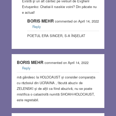
Există şi un alt cântec pe versuri de Evgheni
Evtuşenko: Chatiai-li russkie voini? Din păcate nu
e actual!
BORIS MEHR
commented on April 14, 2022
Reply
POETUL ERA SINCER, S-A ÎNȘELAT
BORIS MEHR
commented on April 14, 2022
Reply
mă gândesc la HOLOCAUST și consider comparația
cu războiul din UCRAINA , făcută abuziv de
ZELENSKI și de alții ca fiind abuzivă, nu se poate
mistifica o catastrofă numită SHOAH-HOLOCAUST,
este regretabil.