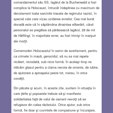
comandamentul său SS, lagărul de la Buchenwald a fost
complice la Holocaust, întrucât îndeplinea cu maximum de
devotament toate sarcinile trasate de regimului nazist, în
special cele care vizau uciderea evreilor. Cea mai bună
dovadă este că în săptămâna dinaintea eliberării, când
personalul se pregătea să părăsească lagărul, 28 de mii
de
Häftlingi
, în majoritate evrei, au fost trimişi în marşuri
ale morţii.
Comemorăm Holocaustul în semn de avertisment, pentru
ca crimele în masă, genocidul, să nu se mai repete
nicăieri, niciodată, sub nicio formă. În acelaşi timp ne
ridicăm glasul pentru a clama nevoia de omenie, de iubire,
de ajutorare a aproapelui peste tot, mereu, în orice
condiţii.
Din păcate şi acum, în aceste zile, suntem în situaţia în
care ţările şi popoarele trebuie să-şi manifeste
solidaritatea faţă de valul de oameni nevoiţi să se
refugieze din calea războiului. Orice ajutor, sub orice
formă, fie doar şi cuvintele de compasiune şi încurajare,