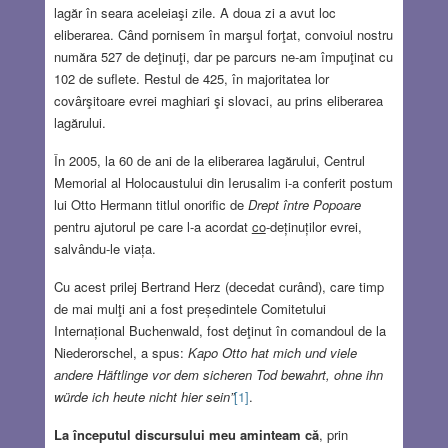
lagăr în seara aceleiaşi zile. A doua zi a avut loc
eliberarea. Când pornisem în marşul forţat, convoiul nostru
număra 527 de deţinuţi, dar pe parcurs ne-am împuţinat cu
102 de suflete. Restul de 425, în majoritatea lor
covârşitoare evrei maghiari şi slovaci, au prins eliberarea
lagărului.
În 2005, la 60 de ani de la eliberarea lagărului, Centrul
Memorial al Holocaustului din Ierusalim i-a conferit postum
lui Otto Hermann titlul onorific de
Drept între Popoare
pentru ajutorul pe care l-a acordat
co
-deținuților evrei,
salvându-le viața.
Cu acest prilej Bertrand Herz (decedat curând), care timp
de mai mulţi ani a fost președintele Comitetului
Internațional Buchenwald, fost deţinut în comandoul de la
Niederorschel, a spus:
Kapo Otto hat mich und viele
andere Häftlinge vor dem sicheren Tod bewahrt, ohne ihn
würde ich heute nicht hier sein”
[1]
.
La începutul discursului meu aminteam că
, prin