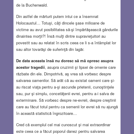
de la Buchenwald.
Din astfel de mărturii putem intui ce a însemnat
Holocaustul… Totuşi, câţi dincele şase milioane de
victime au avut posibilitatea să-şi împărtăşească gândurile
dinaintea morţii?! Însă mulţi dintre supravieţuitori au
povestit sau au relatat în scris ceea ce li s-a întâmplat lor
sau altor tovarăşi de suferinţă din lagăr.
De data aceasta însă nu doresc să mă opresc asupra
acestor tragedii
, asupra cruzimii şi lipsei de omenie care
răzbate din ele. Dimpotrivă, aş vrea să vorbesc despre
salvarea oamenilor. Să arăt că au existat oameni care şi-
au riscat viaţa pentru a-şi ascunde prietenii, cunoştinţele
sau, pur şi simplu, concetăţenii evrei, pentru a-i salva de
exterminare. Să vorbesc despre ne-evreii, despre creştinii
care au făcut totul pentru ca semenii lor evrei să nu ajungă
în această statistică îngrozitoare…
Cred că exemplul cel mai cunoscut şi mai extraordinar
este ceea ce a făcut poporul danez pentru salvarea