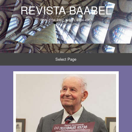
REVISTA BAABEL
ISSN 2734-4967, ISSN-L 2734-4967
Select Page