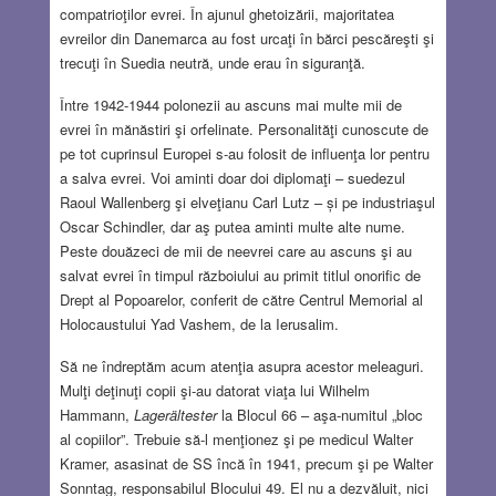
compatrioţilor evrei. În ajunul ghetoizării, majoritatea
evreilor din Danemarca au fost urcaţi în bărci pescăreşti şi
trecuţi în Suedia neutră, unde erau în siguranţă.
Între 1942-1944 polonezii au ascuns mai multe mii de
evrei în mănăstiri şi orfelinate. Personalităţi cunoscute de
pe tot cuprinsul Europei s-au folosit de influenţa lor pentru
a salva evrei. Voi aminti doar doi diplomaţi – suedezul
Raoul Wallenberg şi elveţianu Carl Lutz – și pe industriaşul
Oscar Schindler, dar aş putea aminti multe alte nume.
Peste douăzeci de mii de neevrei care au ascuns şi au
salvat evrei în timpul războiului au primit titlul onorific de
Drept al Popoarelor, conferit de către Centrul Memorial al
Holocaustului Yad Vashem, de la Ierusalim.
Să ne îndreptăm acum atenţia asupra acestor meleaguri.
Mulţi deţinuţi copii şi-au datorat viaţa lui Wilhelm
Hammann,
Lagerältester
la Blocul 66 – aşa-numitul „bloc
al copiilor”. Trebuie să-l menţionez şi pe medicul Walter
Kramer, asasinat de SS încă în 1941, precum şi pe Walter
Sonntag, responsabilul Blocului 49. El nu a dezvăluit, nici