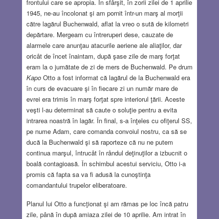
frontului care se apropia. În sfârşit, în zorii zilei de 1 aprilie
1945, ne-au încolonat şi am pornit într-un marş al morţii
către lagărul Buchenwald, aflat la vreo o sută de kilometri
depărtare. Mergeam cu întreruperi dese, cauzate de
alarmele care anunţau atacurile aeriene ale aliaţilor, dar
oricât de încet înaintam, după şase zile de marş forţat
eram la o jumătate de zi de mers de Buchenwald. Pe drum
Kapo
Otto a fost informat că lagărul de la Buchenwald era
în curs de evacuare şi în fiecare zi un număr mare de
evrei era trimis în marş forţat spre interiorul ţării. Aceste
veşti l-au determinat să caute o soluţie pentru a evita
intrarea noastră în lagăr. În final, s-a înţeles cu ofiţerul SS,
pe nume Adam, care comanda convoiul nostru, ca să se
ducă la Buchenwald şi să raporteze că nu ne putem
continua marşul, întrucât în rândul deţinuţilor a izbucnit o
boală contagioasă. În schimbul acestui serviciu, Otto i-a
promis că fapta sa va fi adusă la cunoştinţa
comandantului trupelor eliberatoare.
Planul lui Otto a funcţionat şi am rămas pe loc încă patru
zile, până în după amiaza zilei de 10 aprilie. Am intrat în