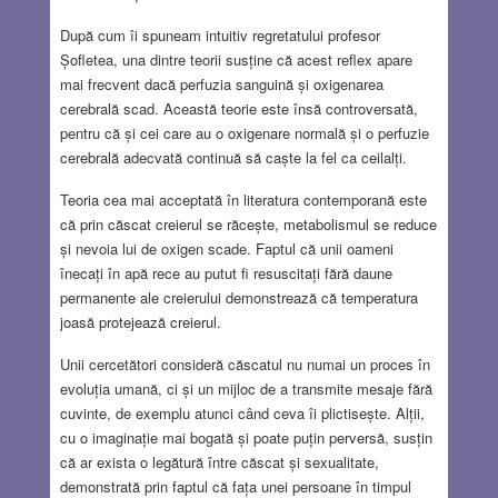
După cum îi spuneam intuitiv regretatului profesor
Șofletea, una dintre teorii susține că acest reflex apare
mai frecvent dacă perfuzia sanguină și oxigenarea
cerebrală scad. Această teorie este însă controversată,
pentru că și cei care au o oxigenare normală și o perfuzie
cerebrală adecvată continuă să caște la fel ca ceilalți.
Teoria cea mai acceptată în literatura contemporană este
că prin căscat creierul se răcește, metabolismul se reduce
și nevoia lui de oxigen scade. Faptul că unii oameni
înecați în apă rece au putut fi resuscitați fără daune
permanente ale creierului demonstrează că temperatura
joasă protejează creierul.
Unii cercetători consideră căscatul nu numai un proces în
evoluția umană, ci și un mijloc de a transmite mesaje fără
cuvinte, de exemplu atunci când ceva îi plictisește. Alții,
cu o imaginație mai bogată și poate puțin perversă, susțin
că ar exista o legătură între căscat și sexualitate,
demonstrată prin faptul că fața unei persoane în timpul