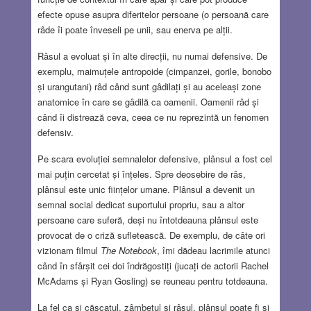
efecte opuse asupra diferitelor persoane (o persoană care
râde îi poate înveseli pe unii, sau enerva pe alții.
Râsul a evoluat și în alte direcții, nu numai defensive. De
exemplu, maimuțele antropoide (cimpanzei, gorile, bonobo
și urangutani) râd când sunt gâdilați și au aceleași zone
anatomice în care se gâdilă ca oamenii. Oamenii râd și
când îi distrează ceva, ceea ce nu reprezintă un fenomen
defensiv.
Pe scara evoluției semnalelor defensive, plânsul a fost cel
mai puțin cercetat și înțeles. Spre deosebire de râs,
plânsul este unic ființelor umane. Plânsul a devenit un
semnal social dedicat suportului propriu, sau a altor
persoane care suferă, deși nu întotdeauna plânsul este
provocat de o criză sufletească. De exemplu, de câte ori
vizionam filmul
The Notebook
, îmi dădeau lacrimile atunci
când în sfârșit cei doi îndrăgostiți (jucați de actorii Rachel
McAdams și Ryan Gosling) se reuneau pentru totdeauna.
La fel ca și căscatul, zâmbetul și râsul, plânsul poate fi și