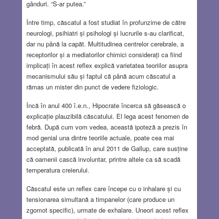
gânduri. “S-ar putea.”
Între timp, căscatul a fost studiat în profunzime de către
neurologi, psihiatri și psihologi și lucrurile s-au clarificat,
dar nu până la capăt. Multitudinea centrelor cerebrale, a
receptorilor și a mediatorilor chimici considerați ca fiind
implicați în acest reflex explică varietatea teoriilor asupra
mecanismului său și faptul că până acum căscatul a
rămas un mister din punct de vedere fiziologic.
Încă în anul 400 î.e.n., Hipocrate încerca să găsească o
explicație plauzibilă căscatului. El lega acest fenomen de
febră. După cum vom vedea, această ipoteză a prezis în
mod genial una dintre teoriile actuale, poate cea mai
acceptată, publicată în anul 2011 de Gallup, care susține
că oamenii cască involuntar, printre altele ca să scadă
temperatura creierului.
Căscatul este un reflex care începe cu o inhalare și cu
tensionarea simultană a timpanelor (care produce un
zgomot specific), urmate de exhalare. Uneori acest reflex