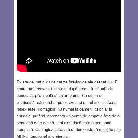
Există cel puțin 20 de cauze fiziologice ale căscatului. El
apare mai frecvent înainte și după somn, în situații de
oboseală, plictiseală și chiar foame. Ca semn de
plictiseală, căscatul ar putea avea și un rol social. Acest
reflex este “contagios” nu numai la oameni, ci chiar la
animale, putând reprezenta un semn de empatie față de o
persoană care cască, mai ales dacă este o persoană
apropiată. Contagiozitatea a fost demonstrată științific prin
MRI-ul funcțional al creierului.