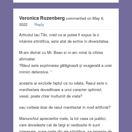
Veronica Rozenberg
commented on May 6,
2022
Reply
Articolul tau Tibi, cred ca ar putea fi expus la o
intalnire stiintifica, este atat de extins in diversitatea.
M-am distrat cu Mr. Bean si m-am mirat la citirea
afirmatiei
“Râsul este exprimarea gălăgioasă și exagerată a unei
mimici defensive. ”
aceasta ar exclude faptul ca nu odata, Rasul este o
manifestare doveditoare a unui caracter optimist,
vesel, poate chiar multumit de viata?
sau vorbeai doar de rasul manifestat in mod artificial?
Manunchiul aprecierilor mele, la tot ceea ce publici,
care dovedeste cat de largi si neobosite iti sunt
interesele, mare parte din ele stiintifice, se largeste de