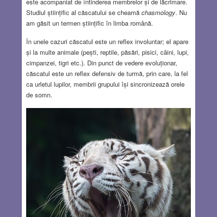
este acompaniat de întinderea membrelor și de lăcrimare.
Studiul științific al căscatului se cheamă
chasmology
. Nu
am găsit un termen științific în limba română.
În unele cazuri căscatul este un reflex involuntar; el apare
și la multe animale (pești, reptile, păsări, pisici, câini, lupi,
cimpanzei, tigri etc.). Din punct de vedere evoluționar,
căscatul este un reflex defensiv de turmă, prin care, la fel
ca urletul lupilor, membrii grupului își sincronizează orele
de somn.