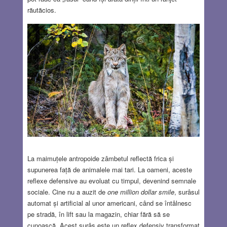
răutăcios.
La maimuțele antropoide zâmbetul reflectă frica și
supunerea față de animalele mai tari. La oameni, aceste
reflexe defensive au evoluat cu timpul, devenind semnale
sociale. Cine nu a auzit de
one million dollar smile
, surâsul
automat și artificial al unor americani, când se întâlnesc
pe stradă, în lift sau la magazin, chiar fără să se
cunoască. Acest surâs este un reflex defensiv transformat