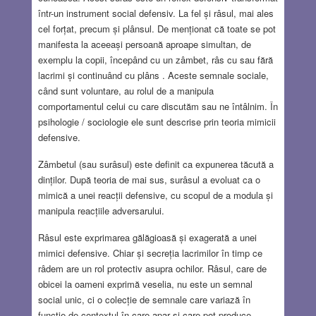
într-un instrument social defensiv. La fel și râsul, mai ales
cel forțat, precum și plânsul. De menționat că toate se pot
manifesta la aceeași persoană aproape simultan, de
exemplu la copii, începând cu un zâmbet, râs cu sau fără
lacrimi și continuând cu plâns . Aceste semnale sociale,
când sunt voluntare, au rolul de a manipula
comportamentul celui cu care discutăm sau ne întâlnim. În
psihologie / sociologie ele sunt descrise prin teoria mimicii
defensive.
Zâmbetul (sau surâsul) este definit ca expunerea tăcută a
dinților. După teoria de mai sus, surâsul a evoluat ca o
mimică a unei reacții defensive, cu scopul de a modula și
manipula reacțiile adversarului.
Râsul este exprimarea gălăgioasă și exagerată a unei
mimici defensive. Chiar și secreția lacrimilor în timp ce
râdem are un rol protectiv asupra ochilor. Râsul, care de
obicei la oameni exprimă veselia, nu este un semnal
social unic, ci o colecție de semnale care variază în
funcție de contextul în care apar și care pot produce