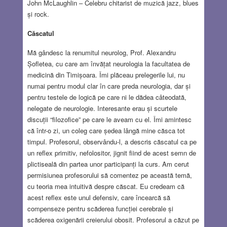
John McLaughlin – Celebru chitarist de muzică jazz, blues
și rock.
Căscatul
Mă gândesc la renumitul neurolog, Prof. Alexandru
Șofletea, cu care am învățat neurologia la facultatea de
medicină din Timișoara. Îmi plăceau prelegerile lui, nu
numai pentru modul clar în care preda neurologia, dar și
pentru testele de logică pe care ni le dădea câteodată,
nelegate de neurologie. Interesante erau și scurtele
discuții “filozofice” pe care le aveam cu el. Îmi amintesc
că într-o zi, un coleg care ședea lângă mine căsca tot
timpul. Profesorul, observându-l, a descris căscatul ca pe
un reflex primitiv, nefolositor, jignit fiind de acest semn de
plictiseală din partea unor participanți la curs. Am cerut
permisiunea profesorului să comentez pe această temă,
cu teoria mea intuitivă despre căscat. Eu credeam că
acest reflex este unul defensiv, care încearcă să
compenseze pentru scăderea funcției cerebrale și
scăderea oxigenării creierului obosit. Profesorul a căzut pe