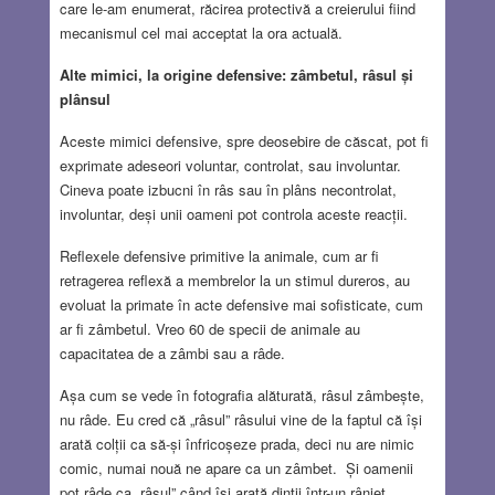
care le-am enumerat, răcirea protectivă a creierului fiind
mecanismul cel mai acceptat la ora actuală.
Alte mimici, la origine defensive: zâmbetul, râsul și
plânsul
Aceste mimici defensive, spre deosebire de căscat, pot fi
exprimate adeseori voluntar, controlat, sau involuntar.
Cineva poate izbucni în râs sau în plâns necontrolat,
involuntar, deși unii oameni pot controla aceste reacții.
Reflexele defensive primitive la animale, cum ar fi
retragerea reflexă a membrelor la un stimul dureros, au
evoluat la primate în acte defensive mai sofisticate, cum
ar fi zâmbetul. Vreo 60 de specii de animale au
capacitatea de a zâmbi sau a râde.
Așa cum se vede în fotografia alăturată, râsul zâmbește,
nu râde. Eu cred că „râsul” râsului vine de la faptul că își
arată colții ca să-și înfricoșeze prada, deci nu are nimic
comic, numai nouă ne apare ca un zâmbet. Și oamenii
pot râde ca „râsul” când își arată dinții într-un rânjet