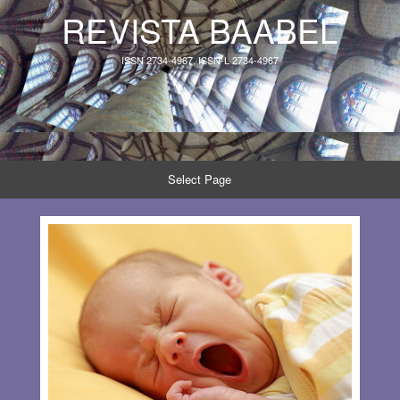
REVISTA BAABEL
ISSN 2734-4967, ISSN-L 2734-4967
Select Page