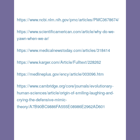
https://www.ncbi.nlm.nih.gov/pmc/articles/PMC3678674/
https://www.scientificamerican.com/article/why-do-we-
yawn-when-we-ar/
https://www.medicalnewstoday.com/articles/318414
https://www.karger.com/Article/Fulltext/228262
https://medlineplus.gov/ency/article/003096.htm
https://www.cambridge.org/core/journals/evolutionary-
human-sciences/article/origin-of-smiling-laughing-and-
crying-the-defensive-mimic-
theory/A7B90BC9886FA555E08986E2962AD601