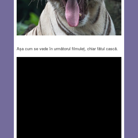
Așa cum se vede în următorul filmuleț, chiar fătul cască.