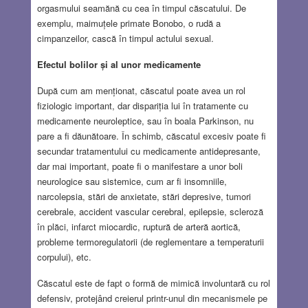
orgasmului seamănă cu cea în timpul căscatului. De
exemplu, maimuțele primate Bonobo, o rudă a
cimpanzeilor, cască în timpul actului sexual.
Efectul bolilor și al unor medicamente
După cum am menționat, căscatul poate avea un rol
fiziologic important, dar dispariția lui în tratamente cu
medicamente neuroleptice, sau în boala Parkinson, nu
pare a fi dăunătoare. În schimb, căscatul excesiv poate fi
secundar tratamentului cu medicamente antidepresante,
dar mai important, poate fi o manifestare a unor boli
neurologice sau sistemice, cum ar fi insomniile,
narcolepsia, stări de anxietate, stări depresive, tumori
cerebrale, accident vascular cerebral, epilepsie, scleroză
în plăci, infarct miocardic, ruptură de arteră aortică,
probleme termoregulatorii (de reglementare a temperaturii
corpului), etc.
Căscatul este de fapt o formă de mimică involuntară cu rol
defensiv, protejând creierul printr-unul din mecanismele pe