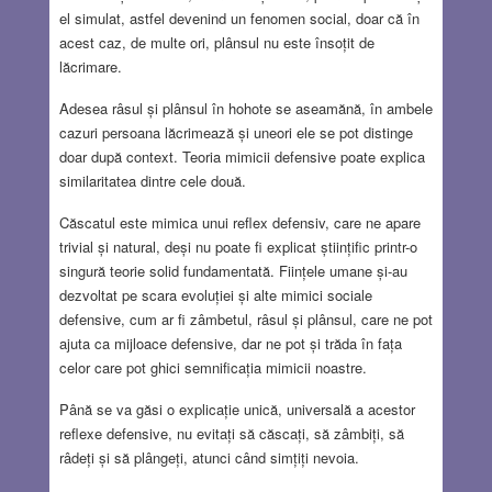
el simulat, astfel devenind un fenomen social, doar că în
acest caz, de multe ori, plânsul nu este însoțit de
lăcrimare.
Adesea râsul și plânsul în hohote se aseamănă, în ambele
cazuri persoana lăcrimează și uneori ele se pot distinge
doar după context. Teoria mimicii defensive poate explica
similaritatea dintre cele două.
Căscatul este mimica unui reflex defensiv, care ne apare
trivial și natural, deși nu poate fi explicat științific printr-o
singură teorie solid fundamentată. Ființele umane și-au
dezvoltat pe scara evoluției și alte mimici sociale
defensive, cum ar fi zâmbetul, râsul și plânsul, care ne pot
ajuta ca mijloace defensive, dar ne pot și trăda în fața
celor care pot ghici semnificația mimicii noastre.
Până se va găsi o explicație unică, universală a acestor
reflexe defensive, nu evitați să căscați, să zâmbiți, să
râdeți și să plângeți, atunci când simțiți nevoia.