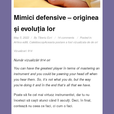
Mimici defensive – originea
și evoluția lor
May 5, 2022
By
Tiberiu Ezri
14 comments
Posted in:
Arhiva editii
,
Caleidoscop
Aceasta postare a fost vizualizata de de ori
Vizualizari:
914
Număr vizualizări 914 ori
You can have the greatest player în terms of mastering an
instrument and you could be yawning your head off when
you hear them. So, it’s not what you do, but the way
you’re doing it and în the end that’s all that we have.
Poate să fie cel mai virtuoz instrumentist, dar tu nu
încetezi să caști atunci când îl asculţi. Deci, în final,
contează nu ceea ce faci, ci cum o faci.