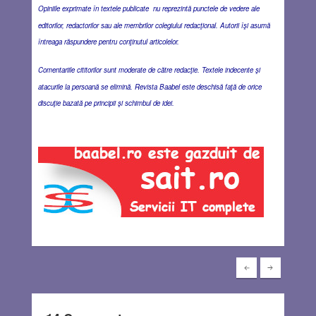
Opiniile exprimate în textele publicate nu reprezintă punctele de vedere ale
editorilor, redactorilor sau ale membrilor colegiului redacţional. Autorii îşi asumă
întreaga răspundere pentru conţinutul articolelor.
Comentariile cititorilor sunt moderate de către redacţie. Textele indecente şi
atacurile la persoană se elimină. Revista Baabel este deschisă faţă de orice
discuţie bazată pe principii şi schimbul de idei.