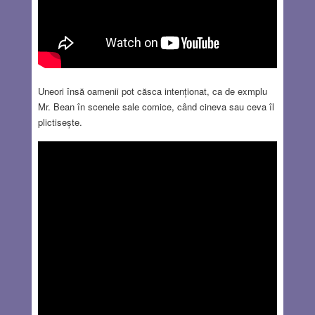
Uneori însă oamenii pot căsca intenționat, ca de exmplu
Mr. Bean în scenele sale comice, când cineva sau ceva îl
plictisește.