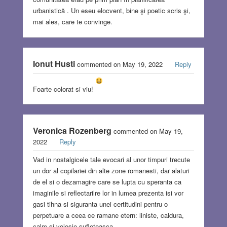
urbanistică . Un eseu elocvent, bine şi poetic scris şi,
mai ales, care te convinge.
Ionut Husti
commented on May 19, 2022
Reply
Foarte colorat si viu!
Veronica Rozenberg
commented on May 19,
2022
Reply
Vad in nostalgicele tale evocari al unor timpuri trecute
un dor al copilariei din alte zone romanesti, dar alaturi
de el si o dezamagire care se lupta cu speranta ca
imaginile si reflectarilre lor in lumea prezenta isi vor
gasi tihna si siguranta unei certitudini pentru o
perpetuare a ceea ce ramane etern: liniste, caldura,
calm si voiosie sufleteasca.