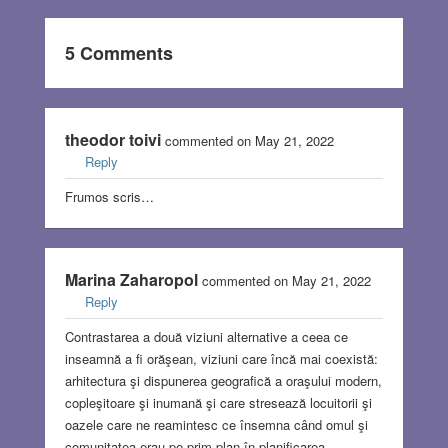
5 Comments
theodor toivi
commented on May 21, 2022
Reply
Frumos scris…
Marina Zaharopol
commented on May 21, 2022
Reply
Contrastarea a două viziuni alternative a ceea ce
inseamnă a fi orăşean, viziuni care încă mai coexistă:
arhitectura şi dispunerea geografică a oraşului modern,
copleşitoare şi inumană şi care stresează locuitorii şi
oazele care ne reamintesc ce însemna când omul şi
comunitatea erau pe prim plan în planificarea