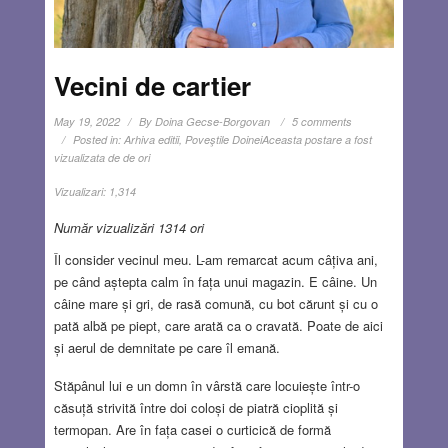
Vecini de cartier
May 19, 2022
By
Doina Gecse-Borgovan
5 comments
Posted in:
Arhiva editii
,
Poveştile Doinei
Aceasta postare a fost
vizualizata de de ori
Vizualizari:
1,314
Număr vizualizări 1314 ori
Îl consider vecinul meu. L-am remarcat acum câțiva ani,
pe când aștepta calm în fața unui magazin. E câine. Un
câine mare și gri, de rasă comună, cu bot cărunt și cu o
pată albă pe piept, care arată ca o cravată. Poate de aici
și aerul de demnitate pe care îl emană.
Stăpânul lui e un domn în vârstă care locuiește într-o
căsuță strivită între doi coloși de piatră cioplită și
termopan. Are în fața casei o curticică de formă