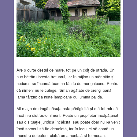
Are o curte destul de mare, tot pe un colț de stradă. Un
nuc bătrân ubrește trotuarul, iar în mijloc un măr pitic și
noduros se încarcă toamna târziu de mer galbene. Pentru
că nimeni nu le culege, rămân agățate de crengi până
iarna târziu: ca niște lampioane cu lumină palidă.
Mi-e așa de dragă căsuța asta părăginită și mă tot mir că
încă n-a distrus-o nimeni. Poate un proprietar încăpățânat,
sau o situație juridică încâlcită, sau poate doar nu i-a venit
încă sorocul să fie demolată, iar în locul ei să apară un
monstru de beton, piatră ornamentală și termopan.