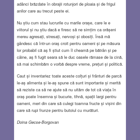
adânci brăzdate în obrajii rotunjori de ploaia și de frigul
anilor care au trecut peste ei.
Nu știu cum stau lucrurile cu marile orașe, care le e
viitorul și nu știu dacă e firesc să ne simțim ca orășeni
mereu agresați, stresați, nervoși și obosiți. Însă mă
gândesc că într-un oraș croit pentru oameni și pe măsura
lor probabil că aș fi știut cum îl cheamă pe bătrân și pe
câine, aș fi fugit seara să le duc oasele rămase de la cină,
să mai schimbăm o vorbă despre vreme, prețuri și politică.
Caut și inventariez toate aceste colțuri și frânturi de parcă
le-aș alimenta și le-aș spune că sunt importante și merită
să reziste ca să ne ajute să nu uităm de tot că viața în
oraș poate însemna și bucurie, tihnă, spații largi pentru
oameni, meri din care să culegi toamna fructe și vișini din
care să rupi frunze pentru butoiul cu murături.
Doina Gecse-Borgovan