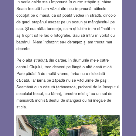
În serile calde stau împreună în curte: stăpân și câine.
Seara trecută i-am văzut din nou împreună: câinele
cocoțat pe o masă, ca să poată vedea în stradă, dincolo
de gard, stăpânul așezat pe un scaun și mângâindu-l pe
cap. Și era atâta tandrețe, calm și iubire între ei încât m-
aș fi oprit să le fac o fotografie. Sau să intru în vorbă cu
bătrânul. N-am îndrăznit să-i deranjez și am trecut mai
departe.
Pe o altă străduță din cartier, în drumurile mele către
centrul Clujului, trec deseori pe lângă o altă casă mică.
Pare părăsită de multă vreme, iarba nu e niciodată
călcată, iar iarna pe zăpadă nu se văd urme de pași.
Seamănă cu o căsuță țărănească, probabil de la începutul
secolului trecut, cu târnaț, ferestre mici și cu un soi de
mansardă închisă destul de stângaci cu foi inegale de
sticlă.