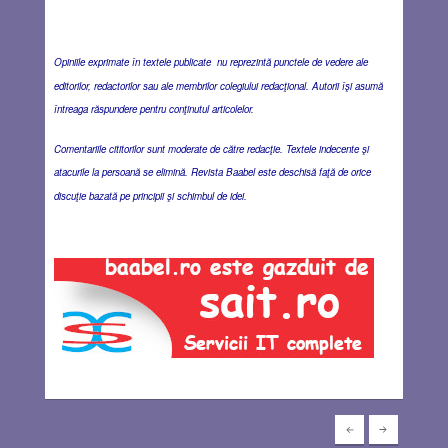
Opiniile exprimate în textele publicate nu reprezintă punctele de vedere ale
editorilor, redactorilor sau ale membrilor colegiului redacţional. Autorii îşi asumă
întreaga răspundere pentru conţinutul articolelor.
Comentariile cititorilor sunt moderate de către redacţie. Textele indecente şi
atacurile la persoană se elimină. Revista Baabel este deschisă faţă de orice
discuţie bazată pe principii şi schimbul de idei.