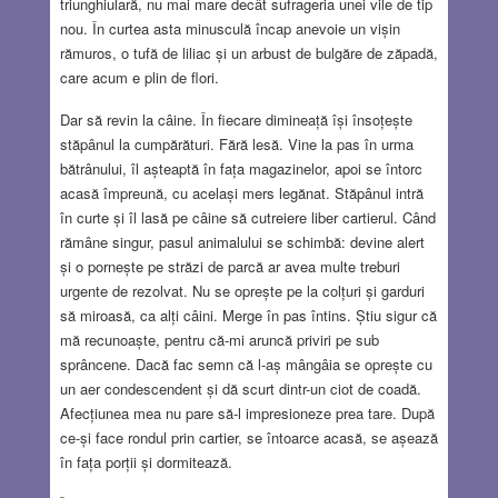
triunghiulară, nu mai mare decât sufrageria unei vile de tip
nou. În curtea asta minusculă încap anevoie un vișin
rămuros, o tufă de liliac și un arbust de bulgăre de zăpadă,
care acum e plin de flori.
Dar să revin la câine. În fiecare dimineață își însoțește
stăpânul la cumpărături. Fără lesă. Vine la pas în urma
bătrânului, îl așteaptă în fața magazinelor, apoi se întorc
acasă împreună, cu același mers legănat. Stăpânul intră
în curte și îl lasă pe câine să cutreiere liber cartierul. Când
rămâne singur, pasul animalului se schimbă: devine alert
și o pornește pe străzi de parcă ar avea multe treburi
urgente de rezolvat. Nu se oprește pe la colțuri și garduri
să miroasă, ca alți câini. Merge în pas întins. Știu sigur că
mă recunoaște, pentru că-mi aruncă priviri pe sub
sprâncene. Dacă fac semn că l-aș mângâia se oprește cu
un aer condescendent și dă scurt dintr-un ciot de coadă.
Afecțiunea mea nu pare să-l impresioneze prea tare. După
ce-și face rondul prin cartier, se întoarce acasă, se așează
în fața porții și dormitează.