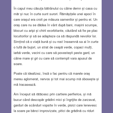
În capul meu căsuța bătrânului cu câine demn și casa cu
măr și nuc în curte sunt surori. Rămășițele unei epoci în
care orașul era croit pe măsura oamenilor și pentru ei. Un
oraș care nu se dădea în vânt după bani, mașini scumpe,
blocuri cu aripi și chirii exorbitante, căutând să fie pe plac
locuitorilor și să se adapteze ca să răspundă nevoilor lor.
Simțind că o viață bună și cu rost înseamnă sa ai în curte
o tufă de bujori, un strat de ceapă verde, copaci mulți,
iarbă verde, vecini cu care să povestești peste gard, un
câine mare și gri cu care să contempli vara apusul de
soare.
Poate că idealizez, însă o fac pentru că marele oraș
mereu aglomerat, nervos și tot mai scump mă obosește și
mă tracasează.
Am început să rătăcesc prin cartiere periferice, și mă
bucur când descopăr grădini mici și îngrijite de zarzavat,
garduri de scânduri vopsite în verde, pisici care lenevesc
la soare pe bănci improvizate, pitici de grădină cu riduri