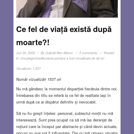
Ce fel de viață există după
moarte?!
Jun 30, 2022
By
Gabriel Ben Meron
5 comments
Posted
in:
Uncategorized
Aceasta postare a fost vizualizata de de ori
Vizualizari:
1,537
Număr vizualizări 1537 ori
Nu mă gândesc la momentul dispariției fiecăruia dintre noi.
Întrebarea din titlu se referă la ce fel de realitate lași în
urmă după ce ai dispărut definitiv și irevocabil.
Să nu fiu greșit înțeles: personal, subiectul morții nu mă
interesează. Sunt prea ocupat ca să mă las deranjat de
noțiuni care la început par abstracte și când devin actuale,
oricum nu mai pot fi influențate. Dar nu toți privesc situația