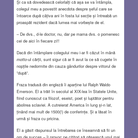
Și ca să dovedească celorlalți că așa se va întâmpla,
colegul meu a povestit anecdota despre șeful care se
întoarce după câțiva ani în fosta lui secție și întreabă un
proaspăt rezident dacă lumea mai vorbește de el.
– De dvs., d-le doctor, nu, dar pe mama dvs. o pomenesc
cei de aici în fiecare zi!!
Dacă din întâmplare colegului meu i-ar fi căzut în mână
motto
-ul cărții, sunt sigur că ar fi avut la ce să cugete în
nopțile nedormite din cauza gândurilor despre viitorul de
”după”.
Fraza tradusă din engleză îi aparține lui Ralph Waldo
Emerson. El a trăit în secolul al XIX-lea în Statele Unite,
fiind cunoscut ca filozof, eseist, poet și luptător pentru
abolirea sclaviei. A cutreierat America în lung și-n lat,
ținând mai mult de 1500(!) de conferințe. Și a lăsat în
urmă și fraza cu pricina.
El a găsit răspunsul la întrebarea ce înseamnă să fii un
om de succes – îi provoc pe cititori să găsească unul mai