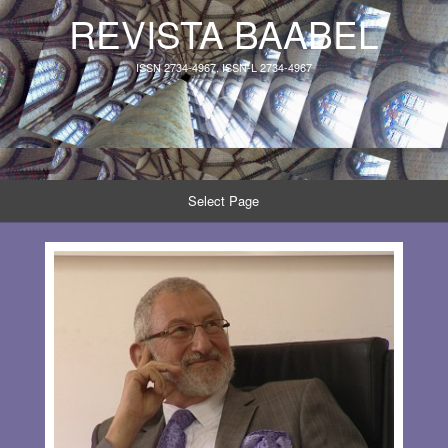
REVISTA BAABEL
ISSN 2734-4967, ISSN-L 2734-4967
Select Page