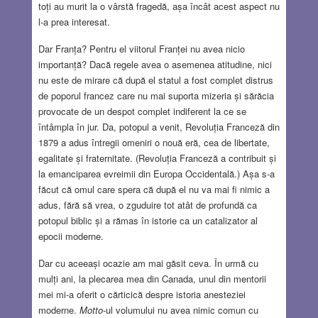
toți au murit la o vârstă fragedă, așa încât acest aspect nu
l-a prea interesat.
Dar Franța? Pentru el viitorul Franței nu avea nicio
importanță? Dacă regele avea o asemenea atitudine, nici
nu este de mirare că după el statul a fost complet distrus
de poporul francez care nu mai suporta mizeria și sărăcia
provocate de un despot complet indiferent la ce se
întâmpla în jur. Da, potopul a venit, Revoluția Franceză din
1879 a adus întregii omeniri o nouă eră, cea de libertate,
egalitate și fraternitate. (Revoluția Franceză a contribuit și
la emanciparea evreimii din Europa Occidentală.) Așa s-a
făcut că omul care spera că după el nu va mai fi nimic a
adus, fără să vrea, o zguduire tot atât de profundă ca
potopul biblic și a rămas în istorie ca un catalizator al
epocii moderne.
Dar cu aceeași ocazie am mai găsit ceva. În urmă cu
mulți ani, la plecarea mea din Canada, unul din mentorii
mei mi-a oferit o cărticică despre istoria anesteziei
moderne.
Motto
-ul volumului nu avea nimic comun cu