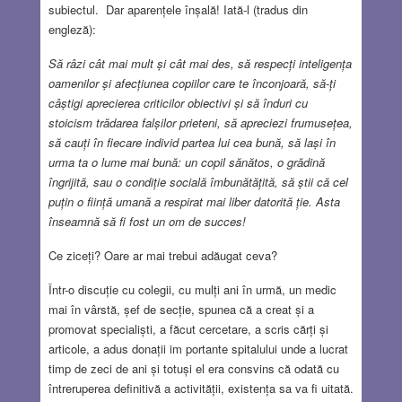
subiectul. Dar aparențele înșală! Iată-l (tradus din
engleză):
Să râzi cât mai mult și cât mai des, să respecți inteligența
oamenilor și afecțiunea copiilor care te înconjoară, să-ți
câștigi aprecierea criticilor obiectivi și să înduri cu
stoicism trădarea falșilor prieteni, să apreciezi frumusețea,
să cauți în fiecare individ partea lui cea bună, să lași în
urma ta o lume mai bună: un copil sănătos, o grădină
îngrijită, sau o condiție socială îmbunătățită, să știi că cel
puțin o ființă umană a respirat mai liber datorită ție. Asta
înseamnă să fi fost un om de succes!
Ce ziceți? Oare ar mai trebui adăugat ceva?
Într-o discuție cu colegii, cu mulți ani în urmă, un medic
mai în vârstă, șef de secție, spunea că a creat și a
promovat specialiști, a făcut cercetare, a scris cărți și
articole, a adus donații im portante spitalului unde a lucrat
timp de zeci de ani și totuși el era consvins că odată cu
întreruperea definitivă a activității, existența sa va fi uitată.