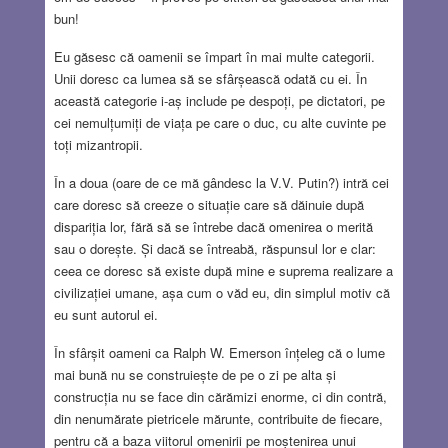
bun!
Eu găsesc că oamenii se împart în mai multe categorii.
Unii doresc ca lumea să se sfârșească odată cu ei. În
această categorie i-aș include pe despoți, pe dictatori, pe
cei nemulțumiți de viața pe care o duc, cu alte cuvinte pe
toți mizantropii.
În a doua (oare de ce mă gândesc la V.V. Putin?) intră cei
care doresc să creeze o situație care să dăinuie după
dispariția lor, fără să se întrebe dacă omenirea o merită
sau o dorește. Și dacă se întreabă, răspunsul lor e clar:
ceea ce doresc să existe după mine e suprema realizare a
civilizației umane, așa cum o văd eu, din simplul motiv că
eu sunt autorul ei.
În sfârșit oameni ca Ralph W. Emerson înțeleg că o lume
mai bună nu se construiește de pe o zi pe alta și
construcția nu se face din cărămizi enorme, ci din contră,
din nenumărate pietricele mărunte, contribuite de fiecare,
pentru că a baza viitorul omenirii pe moștenirea unui