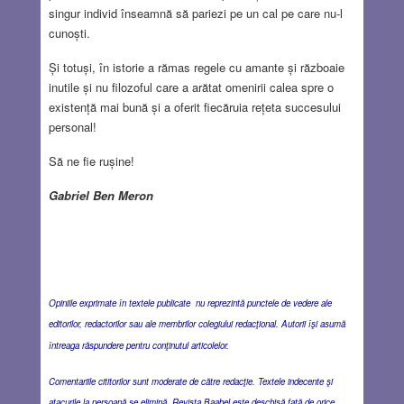
singur individ înseamnă să pariezi pe un cal pe care nu-l
cunoști.
Și totuși, în istorie a rămas regele cu amante și războaie
inutile și nu filozoful care a arătat omenirii calea spre o
existență mai bună și a oferit fiecăruia rețeta succesului
personal!
Să ne fie rușine!
Gabriel Ben Meron
Opiniile exprimate în textele publicate nu reprezintă punctele de vedere ale
editorilor, redactorilor sau ale membrilor colegiului redacţional. Autorii îşi asumă
întreaga răspundere pentru conţinutul articolelor.
Comentariile cititorilor sunt moderate de către redacţie. Textele indecente şi
atacurile la persoană se elimină. Revista Baabel este deschisă faţă de orice