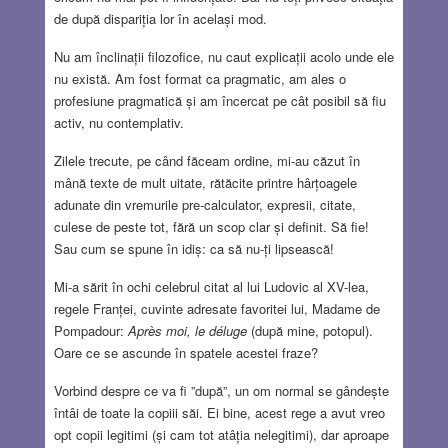
de după dispariția lor în același mod.
Nu am înclinații filozofice, nu caut explicații acolo unde ele
nu există. Am fost format ca pragmatic, am ales o
profesiune pragmatică și am încercat pe cât posibil să fiu
activ, nu contemplativ.
Zilele trecute, pe când făceam ordine, mi-au căzut în
mână texte de mult uitate, rătăcite printre hârțoagele
adunate din vremurile pre-calculator, expresii, citate,
culese de peste tot, fără un scop clar și definit. Să fie!
Sau cum se spune în idiș: ca să nu-ți lipsească!
Mi-a sărit în ochi celebrul citat al lui Ludovic al XV-lea,
regele Franței, cuvinte adresate favoritei lui, Madame de
Pompadour:
Après moi, le déluge
(după mine, potopul).
Oare ce se ascunde în spatele acestei fraze?
Vorbind despre ce va fi ”după”, un om normal se gândește
întâi de toate la copiii săi. Ei bine, acest rege a avut vreo
opt copii legitimi (și cam tot atâția nelegitimi), dar aproape