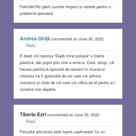
Felicitări!Ați găsit cuvinte limpezi și netede pentru o
problemă spinoasă.
Andrea Ghiţă
commented on June 30, 2022
Reply
E drept că maxima “După mine potopul” e foarte
plastică, dar puţini ştiu cine a emis-o. Cred, totuşi, că
fiecare pietricică aşezată de oameni în mozaicul
viitorului va fi apreciată de cei care vor admira
mozaicul şi chiar de cei care vor călca pe el pentru a-l
construi mai departe.
Tiberiu Ezri
commented on June 30, 2022
Reply
Filozofia articolului este foarte captivanta! Cu un