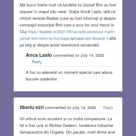
Mă bucur foarte mult că lucrările lui József Biró au fost
expuse în oraşul său natal. Graţie Ancăi Laslo, iată că
cititorii revistei Baabel (care au fost informaţi şi despre
vernisajul expoziţiei Biró care a avut loc anul trecut la
Cluj
https://baabel.ro/2021/06/lucrarile-pictorului-martir-
jozsef-biro-revin-la-cluj-dupa-aproape-opt-decenii/
) află
pe larg şi despre acest eveniment.remarcabil.
Anca Laslo
commented on July 14, 2022
Reply
A fos cu adevarat un moment special care aduce
bucurie oradenilor.
tiberiu ezri
commented on July 14, 2022
Reply
Un articol scris excelent si cu multa compasiune. La
fel a fost ucis si Richter Gedeon, fondatorul industriei
farmaceutice din Ungaria. Din pacate, multi dintre acei