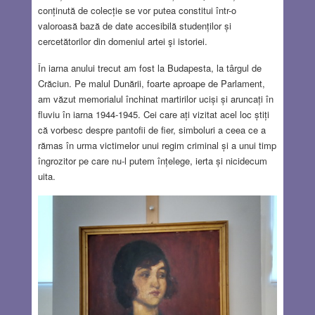
conținută de colecție se vor putea constitui într-o
valoroasă bază de date accesibilă studenților și
cercetătorilor din domeniul artei şi istoriei.
În iarna anului trecut am fost la Budapesta, la târgul de
Crăciun. Pe malul Dunării, foarte aproape de Parlament,
am văzut memorialul închinat martirilor uciși și aruncați în
fluviu în iarna 1944-1945. Cei care ați vizitat acel loc știți
că vorbesc despre pantofii de fier, simboluri a ceea ce a
rămas în urma victimelor unui regim criminal și a unui timp
îngrozitor pe care nu-l putem înțelege, ierta și nicidecum
uita.