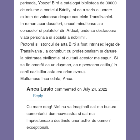
perioada, Yoszef Biró a catalogat biblioteca de 30000
de volume a contelui Bánffy, si ca a scris o lucrare
extrem de valoroasa despre castelele Transilvaniei.
In roman apar descrieri, uneori minutioase ale
conacelor si palatelor din Ardeal, unde se desfasoara
viata personala si sociala a nobilimii.
Pictorul si istoricul de arta Biró a fost intrinsec legat de
Transilvania , a contribuit cu profesionalism si dăruire
la păstrarea civilizatiei si culturii acestor meleaguri. Si
sa fie omorãt ca un duşman, ca o persosna ostila,( in
ochii nazistilor asta era orice evreu).
Multumesc inca odata, Anca.
Anca Laslo
commented on July 24, 2022
Reply
Cu mare drag! Nici nu va imaginati cat ma bucura
comentariul dumneavoastra si cat ma
impresioneaza destinele unor astfel de oameni
exceptionali.