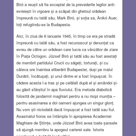
Biró a reușit să fie exceptat de la prevederile legilor anti-
evreiești în vigoare și a scăpat din ghetoul orădean
împreună cu tatăl său, Mark Biró, și soția sa, Anikó Auer,
toți refugiindu-se la Budapesta.
Aici, în ziua de 6 ianuarie 1945, în timp ce era pe stradă
împreună cu tatăl său, a fost recunoscut și denunțat ca
evreu de către un orădean care lucra ca vânzător de ziare
în Piața Octogon. József Biró și tatăl său au fost arestați
de membrii partidului Crucii cu săgeți, torturați, și cu
câteva ore înaintea eliberării Budapestei, duși pe malul
Dunării, încătușați, și unul dintre ei a fost împușcat. În
cădere acesta l-a tras și pe celălalt după el și amândoi și-
au găsit sfârșitul în apa fluviului. Era metoda diabolică
folosită de jandarmii maghiari pentru a nu risipi muniția –
pentru asasinarea a doi oameni ajungea un singur glonț.
Nu vom ști niciodată dacă împușcat a fost tatăl sau fiul.
Asasinatul fioros se întâmpla în apropierea Academiei
Maghiare de Științe, unde József Biró avea toate șansele
să ajungă membru la apogeul carierei sale. Istoria