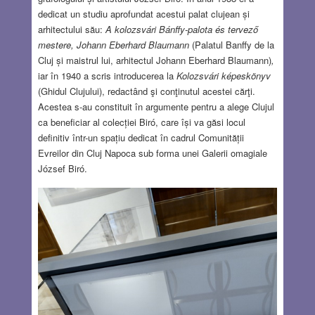
dedicat un studiu aprofundat acestui palat clujean și
arhitectului său:
A kolozsvári Bánffy-palota és tervező
mestere, Johann Eberhard Blaumann
(Palatul Banffy de la
Cluj și maistrul lui, arhitectul Johann Eberhard Blaumann)
,
iar în 1940 a scris introducerea la
Kolozsvári képeskönyv
(Ghidul Clujului), redactând şi conţinutul acestei cărţi.
Acestea s-au constituit în argumente pentru a alege Clujul
ca beneficiar al colecției Biró, care își va găsi locul
definitiv într-un spațiu dedicat în cadrul Comunității
Evreilor din Cluj Napoca sub forma unei Galerii omagiale
József Biró.