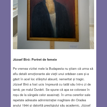
József Biró: Portret de femeie
Pe vremea vizitei mele la Budapesta nu știam că urma să
aflu detalii emoționante ale vieții unui orădean care și-a
găsit în acel loc sfârșitul absurd, nemeritat și tragic.
József Biró a fost ucis împreună cu tatăl său într-o zi de
iarnă, pe malul Dunării. Se spune că apa se colorase în
roșu de la sângele celor asasinați. În urma cererilor sale
repetate adresate administrației maghiare din Oradea
anului 1944 și datorită prestigiului său academic, József