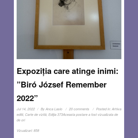
Expoziția care atinge inimi:
”Biró József Remember
2022”
Jul 14, 2022
By
Anca Laslo
20 comments
Posted in:
Arhiva
editii
,
Carte de vizită
,
Ediţia 373
Aceasta postare a fost vizualizata de
de ori
Vizualizari:
858