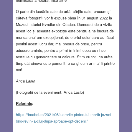
nemiloasă a hotărât însă altfel.
O parte din lucrările sale de artă, cărțile sale, precum și
câteva fotografii vor fi expuse până în 31 august 2022 la
Muzeul Istoriei Evreilor din Oradea. Demersul de a vizita
acest loc și această expoziție este pentru a ne bucura de
munca unui om excepțional, de efortul celor care au făcut
posibil acest lucru dar, mai presus de orice, pentru
aducere aminte, pentru a primi în inimi ceea ce ni se
restituie cu generozitate și căldură. Știm cu toții că atâta
timp cât cineva este pomenit, e ca şi cum ar mai fi printre
noi!
Anca Laslo
(Fotografii de la eveniment: Anca Laslo)
Referințe
:
https://baabel.ro/2021/06/lucrarile-pictorului-martir-jozsef-
biro-revin-la-cluj-dupa-aproape-opt-decenii/