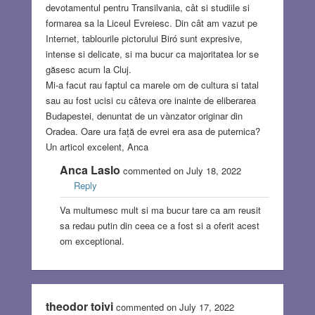
devotamentul pentru Transilvania, cât si studiile si
formarea sa la Liceul Evreiesc. Din cât am vazut pe
Internet, tablourile pictorului Biró sunt expresive,
intense si delicate, si ma bucur ca majoritatea lor se
găsesc acum la Cluj.
Mi-a facut rau faptul ca marele om de cultura si tatal
sau au fost ucisi cu câteva ore inainte de eliberarea
Budapestei, denuntat de un vànzator originar din
Oradea. Oare ura față de evrei era asa de puternica?
Un articol excelent, Anca
Anca Laslo
commented on July 18, 2022
Reply
Va multumesc mult si ma bucur tare ca am reusit
sa redau putin din ceea ce a fost si a oferit acest
om exceptional.
theodor toivi
commented on July 17, 2022