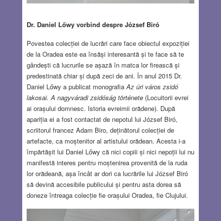
Dr. Daniel Lőwy vorbind despre József Biró
Povestea colecției de lucrări care face obiectul expoziției
de la Oradea este ea însăși interesantă și te face să te
gândești că lucrurile se așază în matca lor firească și
predestinată chiar și după zeci de ani. În anul 2015 Dr.
Daniel Lőwy a publicat monografia
Az úri város zsidó
lakosai. A nagyváradi zsidóság története
(Locuitorii evrei
ai orașului domnesc. Istoria evreimii orădene). După
apariția ei a fost contactat de nepotul lui József Biró,
scriitorul francez Adam Biro, deținătorul colecției de
artefacte, ca moștenitor al artistului orădean. Acesta i-a
împărtășit lui Daniel Lőwy că nici copiii și nici nepoții lui nu
manifestă interes pentru moștenirea provenită de la ruda
lor orădeană, așa încât ar dori ca lucrările lui József Biró
să devină accesibile publicului și pentru asta dorea să
doneze întreaga colecție fie orașului Oradea, fie Clujului.