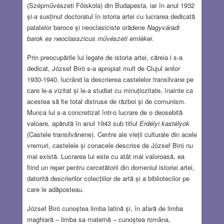
(Szépművészeti Főiskola) din Budapesta, iar în anul 1932
și-a susținut doctoratul în istoria artei cu lucrarea dedicată
palatelor baroce și neoclasiciste orădene
Nagyváradi
barok es neoclasszicus művészeti emlékei
.
Prin preocupările lui legate de istoria artei, căreia i s-a
dedicat, József Biró s-a apropiat mult de Clujul anilor
1930-1940, lucrând la descrierea castelelor transilvane pe
care le-a vizitat și le-a studiat cu minuțiozitate, înainte ca
acestea să fie total distruse de război și de comunism.
Munca lui s-a concretizat într-o lucrare de o deosebită
valoare, apărută în anul 1943 sub titlul
Erdélyi kastélyok
(Castele transilvănene). Centre ale vieții culturale din acele
vremuri, castelele și conacele descrise de József Biró nu
mai există. Lucrarea lui este cu atât mai valoroasă, ea
fiind un reper pentru cercetătorii din domeniul istoriei artei,
datorită descrierilor colecțiilor de artă și a bibliotecilor pe
care le adăposteau.
József Biró cunoștea limba latină și, în afară de limba
maghiară – limba sa maternă – cunoștea româna,