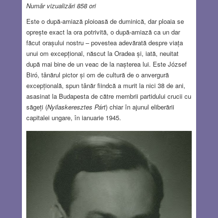
Număr vizualizări 858 ori
Este o după-amiază ploioasă de duminică, dar ploaia se
oprește exact la ora potrivită, o după-amiază ca un dar
făcut orașului nostru – povestea adevărată despre viața
unui om excepțional, născut la Oradea și, iată, neuitat
după mai bine de un veac de la nașterea lui. Este József
Biró, tânărul pictor și om de cultură de o anvergură
excepțională, spun tânăr fiindcă a murit la nici 38 de ani,
asasinat la Budapesta de către membrii partidului crucii cu
săgeți (
Nyilaskeresztes Párt
) chiar în ajunul eliberării
capitalei ungare, în ianuarie 1945.