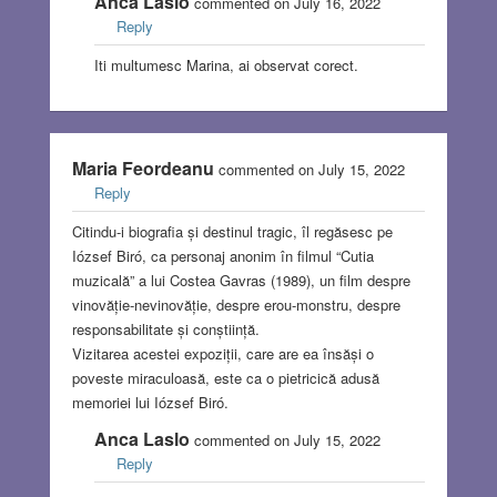
Anca Laslo
commented on July 16, 2022
Reply
Iti multumesc Marina, ai observat corect.
Maria Feordeanu
commented on July 15, 2022
Reply
Citindu-i biografia și destinul tragic, îl regăsesc pe
Iózsef Biró, ca personaj anonim în filmul “Cutia
muzicală” a lui Costea Gavras (1989), un film despre
vinovăție-nevinovăție, despre erou-monstru, despre
responsabilitate și conștiință.
Vizitarea acestei expoziții, care are ea însăși o
poveste miraculoasă, este ca o pietricică adusă
memoriei lui Iózsef Biró.
Anca Laslo
commented on July 15, 2022
Reply