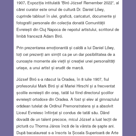
1907
.
Expoziția intitulată ”Biró József Remember 2022”, al
cărei curator este omul de cultură Dr. Daniel Lőwy,
cuprinde tablouri în ulei, grafică, caricaturi, documente și
fotografii personale din colecția donată Comunității
Evreiești din Cluj Napoca de nepotul artistului, scriitorul de
limbă franceză Adam Biró.
Prin prezentarea emoționantă și caldă a lui Daniel Lőwy,
toți cei prezenți am simțit ca pe un dar posibilitatea de a
cunoaște momente ale vieții și creației unei personalități
uriașe, a unui artist și erudit de marcă.
József Biró s-a născut la Oradea, în 8 iulie 1907, fiul
profesorului Mark Biró și al Mariei Hirschl și a frecventat
școlile evreiești din oraș, tatăl lui fiind directorul şcolilor
evreiești ortodoxe din Oradea. A fost și elev al gimnaziului
orădean tutelat de Ordinul Premonstratens și a absolvit
Liceul Evreiesc înființat și condus de tatăl său. Dând
dovadă de un talent precoce, micul József a luat lecții de
pictură cu Thorma János încă de la vârsta de șapte ani.
După bacalaureat s-a înscris la Școala Superioară de Arte