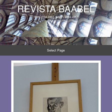
REVISTA BAABEL
ISSN 2734-4967, ISSN-L 2734-4967
Select Page