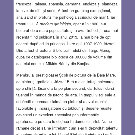
franceza, italiana, spaniola, germana, engleza și olandeza
la nivel de citit și scris. A fost un grafolog excepțional,
analizând în profunzime psihologia scrisului de mână, iar
tratatul lui,
A modern grafológia
, apărut în 1930, s-a
bucurat de o mare popularitate și a avut trei ediții, cea mai
recentă fiind publicată în anul 2013, la mai bine de opt
decenii după ediția princeps. Între anii 1937-1939 József
Biró a fost directorul Bibliotecii Teleki din Târgu Mureş,
după ce catalogase biblioteca de 30.000 de volume din
castelul contelui Miklós Bánffy din Bonțida.
Membru al prestigioasei Școli de pictură de la Baia Mare,
ca pictor și grafician, József Biró a ales totuși aplecarea
spre știință, lăsând arta pe plan secund, dar folosindu-și
talentul în munca de istoric de artă. În timpul vieții sale a
dobândit o oarecare faimă ca pictor și a avut cronici
favorabile și încurajatoare cu tablouri și desene reușite,
devenind un excelent specialist prin informațiile
aprofundate pe care le deținea în domeniul artei. Nu ne
rămâne decât să ne întrebăm cum s-ar fi dezvoltat talentul
și cariera de artist a lui József Biró dacă viața nu i-ar fi