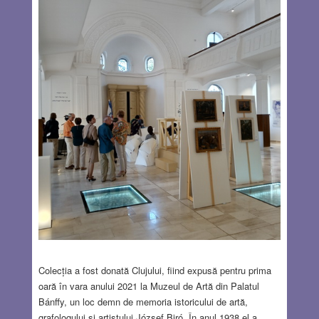
Colecția a fost donată Clujului, fiind expusă pentru prima
oară în vara anului 2021 la Muzeul de Artă din Palatul
Bánffy, un loc demn de memoria istoricului de artă,
grafologului și artistului József Biró. În anul 1938 el a