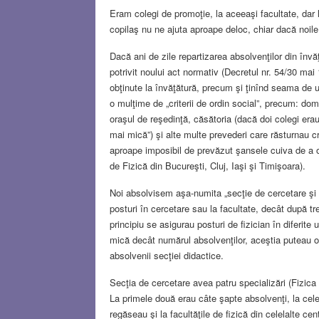
Eram colegi de promoţie, la aceeaşi facultate, dar l
copilaş nu ne ajuta aproape deloc, chiar dacă noile cr
Dacă ani de zile repartizarea absolvenţilor din învă
potrivit noului act normativ (Decretul nr. 54/30 ma
obţinute la învăţătură, precum şi ţinînd seama de une
o mulţime de „criterii de ordin social”, precum: domic
oraşul de reşedinţă, căsătoria (dacă doi colegi era
mai mică”) şi alte multe prevederi care răsturnau cr
aproape imposibil de prevăzut şansele cuiva de a ob
de Fizică din Bucureşti, Cluj, Iaşi şi Timişoara).
Noi absolvisem aşa-numita „secţie de cercetare şi
posturi în cercetare sau la facultate, decât după tre
principiu se asigurau posturi de fizician în diferite 
mică decât numărul absolvenţilor, aceştia puteau o
absolvenii secţiei didactice.
Secţia de cercetare avea patru specializări (Fizica 
La primele două erau câte şapte absolvenţi, la celela
regăseau şi la facultăţile de fizică din celelalte cen