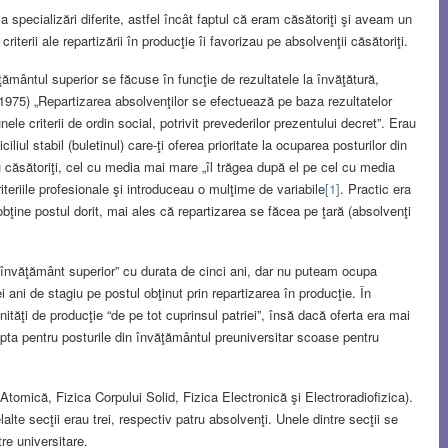
a specializări diferite, astfel încât faptul că eram căsătoriţi şi aveam un
iterii ale repartizării în producţie îi favorizau pe absolvenţii căsătoriţi.
ţământul superior se făcuse în funcţie de rezultatele la învăţătură,
i 1975) „Repartizarea absolvenţilor se efectuează pe baza rezultatelor
le criterii de ordin social, potrivit prevederilor prezentului decret”. Erau
iliul stabil (buletinul) care-ţi oferea prioritate la ocuparea posturilor din
u căsătoriţi, cel cu media mai mare „îl trăgea după el pe cel cu media
iteriile profesionale şi introduceau o mulţime de variabile
[1]
. Practic era
ţine postul dorit, mai ales că repartizarea se făcea pe ţară (absolvenţi
 învăţământ superior” cu durata de cinci ani, dar nu puteam ocupa
i ani de stagiu pe postul obţinut prin repartizarea în producţie. În
unităţi de producţie “de pe tot cuprinsul patriei”, însă dacă oferta era mai
pta pentru posturile din învăţământul preuniversitar scoase pentru
Atomică, Fizica Corpului Solid, Fizica Electronică şi Electroradiofizica).
lte secţii erau trei, respectiv patru absolvenţi. Unele dintre secţii se
tre universitare.