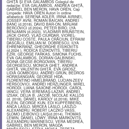
GHIŢĂ ŞI EVA GALAMBOS Colegiul de
redacţie: EVA GALAMBOS, ANDREA GHIŢĂ,
GABRIEL BEN MERON, HAVA OREN, Cap
Limpede: HAVA OREN Autori în ordine
alfabetică: SERENA ADLER, IRINA AIRINEI,
JOSSEF AVNI, ROMAN BAICAN, ANDREI
BANC (d.2018), DAVID BAR-ON, MIRJAM
BERCOVICI (d.2024), PETER BIRO, LYA
BENJAMIN (d.2023), VLADIMIR BRUNSTEIN,
JACK CHIVO, VLAD CIURDAR, VIOREL-
TIBERIU COSTE, PAULA CRĂCIUN, EFRAIM
DASCĂLU, EMILIAN M. DOBRESCU, ILYA
EHRENKRANZ, GHEORGHE EISIKOVITS
(d.2024 ), RODICA EIZIKOVITS, TIBERIU
EZRI, GEORGE FARKAS, SIMONA FUCHS,
EVA GALAMBOS, DORIAN GALBINSKI,
DOINA GECSE-BORGOVAN, TIBERIU
GEORGESCU, MONICA GHEŢ, ANDREA
GHIŢĂ, VALENTIN GHIŢĂ, EVA GROSZ,
LIDIA GOMBOŞIU, ANDREI GRÜN, BEDROS
HORASANGIAN, GEORGE HIDA,
FLORENTINO HIMELBRAND, LUCIAN-ZEEV
HERSCOVICI, ANDREI HERZLINGER, MIREL
HORODI, LIANA SAXONE-HORODI, CAROL
IANCU, VERA IEREMIAŞ-LAZAR, ANDREI
IZSAK, DELIA B. JACOB, NICOLAE KALLÓS
(d. 2018), DÁNIEL KÁROLY (d.2018), MIKE
KLEIN, GEORGE KUN, EDI KUPFERBERG,
ANCA LASLO, MIRCEA LASLO, LASZLO
ALEXANDRU, RÓBERT LACZKÓ VASS,
ŞLOMO LEIBOVICI LAIŞ(d.2014), THOMAS
LEWIN, DANIEL LŐWY, IRINA MARKOVITS,
ALEXANDRU MARINESCU, VERA MEDREA,
GABRIEL BEN MERON, MAGDA
MIHĂILESCU, STRUL MOISA, TEREZA