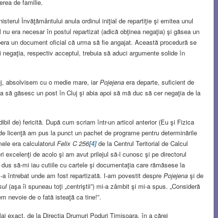
erea de familie.
sterul Învăţământului anula ordinul iniţial de repartiţie şi emitea unul
l nu era necesar în postul repartizat (adică obţinea negaţia) şi găsea un
libera un document oficial că urma să fie angajat. Această procedură se
ai negaţia, respectiv acceptul, trebuia să aduci argumente solide în
uj, absolvisem cu o medie mare, iar
Pojejena
era departe, suficient de
a să găsesc un post în Cluj şi abia apoi să mă duc să cer negaţia de la
ibil de) fericită. După cum scriam într-un articol anterior (Eu şi Fizica
ii de licenţă am pus la punct un pachet de programe pentru determinările
mele era calculatorul
Felix C 256
[4]
de la Centrul Teritorial de Calcul
 excelenţi de acolo şi am avut prilejul să-l cunosc şi pe directorul
dus să-mi iau cutiile cu cartele şi documentaţia care rămăsese la
m-a întrebat unde am fost repartizată. I-am povestit despre
Pojejena
şi de
sul
(aşa îi spuneau toţi „centriştii”) mi-a zâmbit şi mi-a spus. „Consideră
m nevoie de o fată isteaţă ca tine!”.
Mai exact, de la Direcţia Drumuri Poduri Timişoara, în a cărei