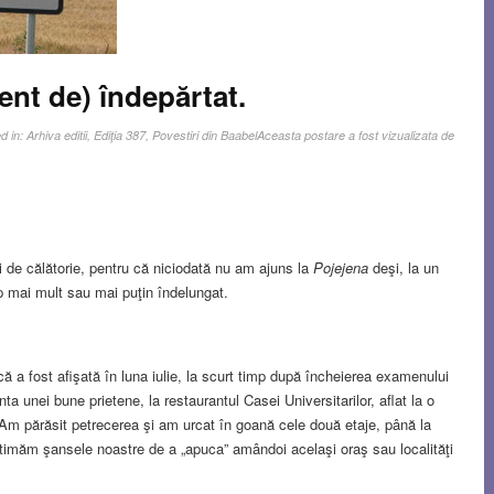
ient de) îndepărtat.
d in:
Arhiva editii
,
Ediţia 387
,
Povestiri din Baabel
Aceasta postare a fost vizualizata de
i de călătorie, pentru că niciodată nu am ajuns la
Pojejena
deşi, la un
 mai mult sau mai puţin îndelungat.
ică a fost afişată în luna iulie, la scurt timp după încheierea examenului
ta unei bune prietene, la restaurantul Casei Universitarilor, aflat la o
i. Am părăsit petrecerea şi am urcat în goană cele două etaje, până la
estimăm şansele noastre de a „apuca” amândoi acelaşi oraş sau localităţi