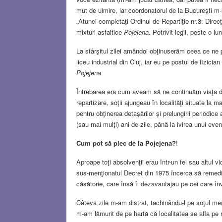
mut de uimire, iar coordonatorul de la Bucureşti m-
„Atunci completaţi Ordinul de Repartiţie nr.3: Dire
mixturi asfaltice
Pojejena
. Potrivit legii, peste o l
La sfârşitul zilei amândoi obţinuserăm ceea ce ne 
liceu industrial din Cluj, iar eu pe postul de fizicia
Pojejena
.
Întrebarea era cum aveam să ne continuăm viaţa de
repartizare, soţii ajungeau în localităţi situate la m
pentru obţinerea detaşărilor şi prelungirii periodic
(sau mai mulţi) ani de zile, până la ivirea unui eve
Cum pot să plec de la Pojejena?
!
Aproape toţi absolvenţii erau într-un fel sau altul vi
sus-menţionatul Decret din 1975 încerca să remedieze 
căsătorie, care însă îi dezavantajau pe cei care în
Câteva zile m-am distrat, tachinându-l pe soţul me
m-am lămurit de pe hartă că localitatea se afla pe 