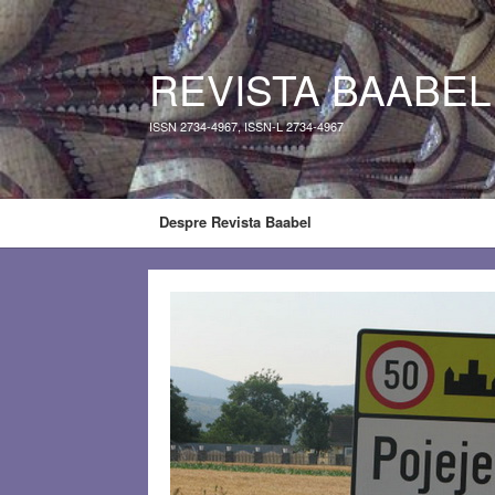
REVISTA BAABEL
ISSN 2734-4967, ISSN-L 2734-4967
Despre Revista Baabel