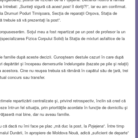
a întrebat: „Sunteţi sigură că
acest post
îl doriţi?!”, iar eu am confirmat.
cţia Drumuri Poduri Timişoara, Secţia de reparaţii Orşova, Staţia de
ună trebuie să vă prezentaţi la post”.
propuseserăm. Soţul meu a fost repartizat pe un post de profesor la un
n (specializarea Fizica Corpului Solid) la Staţia de mixturi asfaltice de la
 familie după aceste decizii. Cunoşteam destule cazuri în care după
ari depărtări şi începeau demersurile îndelungate (bazate pe pile şi relaţii)
e a acestora. Cine nu reuşea trebuia să rămână în capătul său de ţară, trei
ntual concurs sau transfer.
ctimele repartizării centralizate şi, privind retrospectiv, înclin să cred că
într-un fel situaţia, prin priorităţile acordate în funcţie de domiciliu şi
văţaseră mai bine, dar nu aveau familie.
u că dacă nu îmi face pe plac „mă duc la post, la
Pojejena
”. Între timp
malul Dunării, în apropiere de Moldova Nouă, adică „suficient de departe”