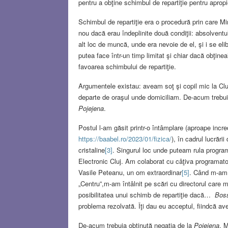
pentru a obţine schimbul de repartiţie pentru apropi
Schimbul de repartiţie era o procedură prin care Mini
nou dacă erau îndeplinite două condiţii: absolventu
alt loc de muncă, unde era nevoie de el, şi i se e
putea face într-un timp limitat şi chiar dacă obţine
favoarea schimbului de repartiţie.
Argumentele existau: aveam soţ şi copil mic la Cl
departe de oraşul unde domiciliam. De-acum trebui
Pojejena
.
Postul l-am găsit printr-o întâmplare (aproape incred
https://baabel.ro/2023/01/fizica/
), în cadrul lucrăr
cristaline
[3]
. Singurul loc unde puteam rula progra
Electronic Cluj. Am colaborat cu câţiva programatori
Vasile Peteanu, un om extraordinar
[5]
. Când m-am 
„Centru”,m-am întâlnit pe scări cu directorul care 
posibilitatea unui schimb de repartiţie dacă…
Bos
problema rezolvată. Îţi dau eu acceptul, fiindcă ave
De-acum trebuia obţinută negaţia de la
Pojejena
. 