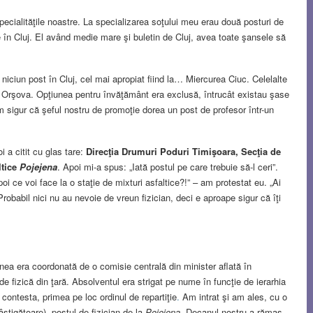
specialităţile noastre. La specializarea soţului meu erau două posturi de
ce în Cluj. El având medie mare şi buletin de Cluj, avea toate şansele să
iciun post în Cluj, cel mai apropiat fiind la… Miercurea Ciuc. Celelalte
la Orşova. Opţiunea pentru învăţământ era exclusă, întrucât existau şase
am sigur că şeful nostru de promoţie dorea un post de profesor într-un
i a citit cu glas tare:
Direcţia Drumuri Poduri Timişoara, Secţia de
ltice
Pojejena
. Apoi mi-a spus: „Iată postul pe care trebuie să-l ceri”.
 ce voi face la o staţie de mixturi asfaltice?!” – am protestat eu. „Ai
Probabil nici nu au nevoie de vreun fizician, deci e aproape sigur că îţi
nea era coordonată de o comisie centrală din minister aflată în
e de fizică din ţară. Absolventul era strigat pe nume în funcţie de ierarhia
 contesta, primea pe loc ordinul de repartiţie
.
Am intrat şi am ales, cu o
ştigătoare), postul de fizician de la
Pojejena
. Decanul nostru a rămas