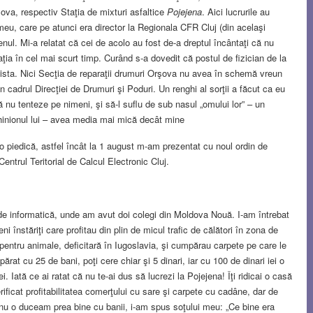
ova, respectiv Staţia de mixturi asfaltice
Pojejena
. Aici lucrurile au
eu, care pe atunci era director la Regionala CFR Cluj (din acelaşi
enul. Mi-a relatat că cei de acolo au fost de-a dreptul încântaţi că nu
ia în cel mai scurt timp. Curând s-a dovedit că postul de fizician de la
exista. Nici Secţia de reparaţii drumuri Orşova nu avea în schemă vreun
în cadrul Direcţiei de Drumuri şi Poduri. Un renghi al sorţii a făcut ca eu
să nu tenteze pe nimeni, şi să-l suflu de sub nasul „omului lor” – un
ghinionul lui – avea media mai mică decât mine
io piedică, astfel încât la 1 august m-am prezentat cu noul ordin de
entrul Teritorial de Calcul Electronic Cluj.
 de informatică, unde am avut doi colegi din Moldova Nouă. I-am întrebat
 înstăriţi care profitau din plin de micul trafic de călători în zona de
 pentru animale, deficitară în Iugoslavia, şi cumpărau carpete pe care le
t cu 25 de bani, poţi cere chiar şi 5 dinari, iar cu 100 de dinari iei o
. Iată ce ai ratat că nu te-ai dus să lucrezi la Pojejena! Îţi ridicai o casă
rificat profitabilitatea comerţului cu sare şi carpete cu cadâne, dar de
 nu o duceam prea bine cu banii, i-am spus soţului meu: „Ce bine era