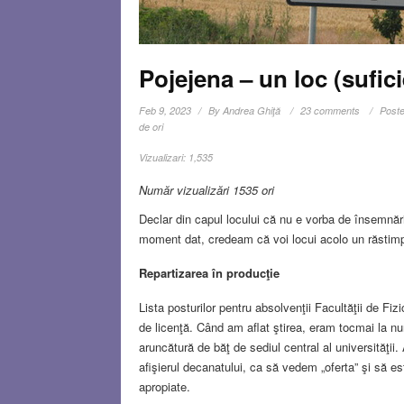
Pojejena – un loc (sufic
Feb 9, 2023
By
Andrea Ghiţă
23 comments
Poste
de ori
Vizualizari:
1,535
Număr vizualizări 1535 ori
Declar din capul locului că nu e vorba de însemnăr
moment dat, credeam că voi locui acolo un răstimp
Repartizarea în producţie
Lista posturilor pentru absolvenţii Facultăţii de Fiz
de licenţă. Când am aflat ştirea, eram tocmai la nun
aruncătură de băţ de sediul central al universităţi
afişierul decanatului, ca să vedem „oferta” şi să 
apropiate.