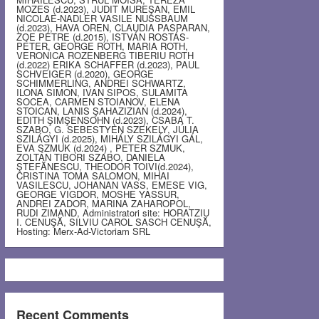
MOZES (d.2023), JUDIT MUREŞAN, EMIL
NICOLAE-NADLER VASILE NUSSBAUM
(d.2023), HAVA OREN, CLAUDIA PASPARAN,
ZOE PETRE (d.2015), ISTVÁN ROSTÁS-
PÉTER, GEORGE ROTH, MARIA ROTH,
VERONICA ROZENBERG TIBERIU ROTH
(d.2022) ERIKA SCHAFFER (d.2023), PAUL
SCHVEIGER (d.2020), GEORGE
SCHIMMERLING, ANDREI SCHWARTZ,
ILONA SIMON, IVAN SIPOS, SULAMITA
SOCEA, CARMEN STOIANOV, ELENA
STOICAN, LANIS ŞAHAZIZIAN (d.2024),
EDITH ŞIMŞENSOHN (d.2023), CSABA T.
SZABO, G. SEBESTYEN SZEKELY, JÚLIA
SZILÁGYI (d.2025), MIHÁLY SZILÁGYI GÁL,
EVA SZMUK (d.2024) , PETER SZMUK,
ZOLTÁN TIBORI SZABO, DANIELA
ŞTEFĂNESCU, THEODOR TOIVI(d.2024),
CRISTINA TOMA SALOMON, MIHAI
VASILESCU, JOHANAN VASS, EMESE VIG,
GEORGE VIGDOR, MOSHE YASSUR,
ANDREI ZADOR, MARINA ZAHAROPOL,
RUDI ZIMAND, Administratori site: HORATZIU
I. CENUŞĂ, SILVIU CAROL SASCH CENUŞĂ,
Hosting: Merx-Ad-Victoriam SRL
Recent Comments