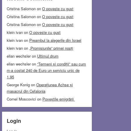
Cristina Salomon
on
O poveste cu gust
Cristina Salomon
on
O poveste cu gust
Cristina Salomon
on
O poveste cu gust
klein ivan
on
O poveste cu gust
klein ivan
on
Preambul la alegerile din Israel
klein ivan
on
„Promisiunile” primei nopți
elian wechsler
on
Ultimul drum
elian wechsler
on
“Termeni și condiții” sau cum
m-a costat 240 de Euro un serviciu unic de
1.95
George Konig
on
Operațiunea Achse și
masacrul din Cefalonia
Cornel Moscovici
on
Poveștile emigrării
Login