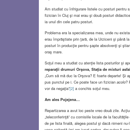
Am studiat cu înfrigurare listele cu posturi pentru 
fizician în Cluj şi mai erau şi două posturi didacti
ia unul din cele patru posturi.
Problema era la specializarea mea, unde nu exista n
erau împrăştiate prin ţară, de la Urziceni şi până 
posturi în producţie pentru şapte absolvenţi şi şti
oraş mare.
Soţul meu a studiat cu atenţie lista posturilor şi apo
reparaţii drumuri Orşova, Staţia de mixturi asfa
„Cum să mă duc la Orşova? E foarte departe! Şi apoi
pus punctul pe i. Ce poate face un fizician
acolo
? 
vor da negaţia”
[2]
a conchis soţul meu.
Am ales Pojejena…
Repartizarea a avut loc peste vreo două zile. Acţiu
„teleconferinţă” cu comisiile locale de la facultăţil
de pe lista finală, alegea postul şi dacă nimeni nu-l
voce ezitantă (mi-am jucat cartea, dar putea fi necâ