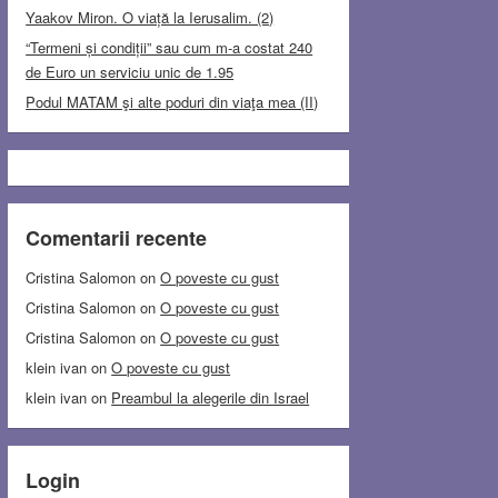
Yaakov Miron. O viață la Ierusalim. (2)
“Termeni și condiții” sau cum m-a costat 240
de Euro un serviciu unic de 1.95
Podul MATAM şi alte poduri din viaţa mea (II)
Comentarii recente
Cristina Salomon
on
O poveste cu gust
Cristina Salomon
on
O poveste cu gust
Cristina Salomon
on
O poveste cu gust
klein ivan
on
O poveste cu gust
klein ivan
on
Preambul la alegerile din Israel
Login