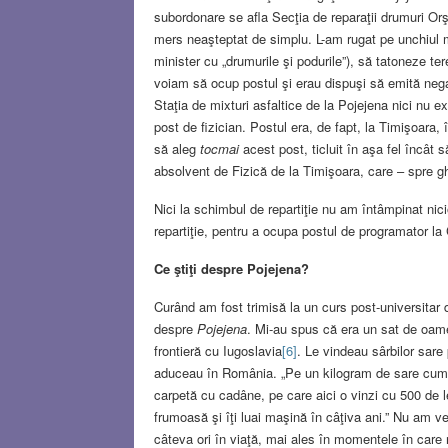
subordonare se afla Secţia de reparaţii drumuri Orş
mers neaşteptat de simplu. L-am rugat pe unchiul m
minister cu „drumurile şi podurile”), să tatoneze ter
voiam să ocup postul şi erau dispuşi să emită negaţ
Staţia de mixturi asfaltice de la Pojejena nici nu 
post de fizician. Postul era, de fapt, la Timişoara, 
să aleg
tocmai
acest post, ticluit în aşa fel încât 
absolvent de Fizică de la Timişoara, care – spre 
Nici la schimbul de repartiţie nu am întâmpinat nic
repartiţie, pentru a ocupa postul de programator la C
Ce ştiţi despre Pojejena?
Curând am fost trimisă la un curs post-universitar
despre
Pojejena
. Mi-au spus că era un sat de oameni
frontieră cu Iugoslavia
[6]
. Le vindeau sârbilor sare
aduceau în România. „Pe un kilogram de sare cumpăra
carpetă cu cadâne, pe care aici o vinzi cu 500 de lei
frumoasă şi îţi luai maşină în câţiva ani.” Nu am ve
câteva ori în viaţă, mai ales în momentele în care