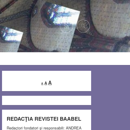
Decrease
Reset
Increase
A
A
A
font
font
font
size.
size.
size.
REDACŢIA REVISTEI BAABEL
Redactori fondatori şi responsabili: ANDREA