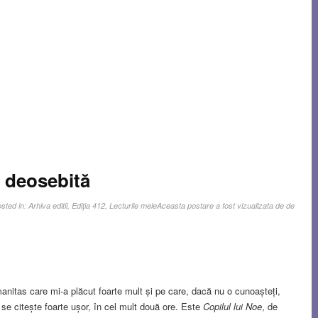
e deosebită
sted in:
Arhiva editii
,
Ediţia 412
,
Lecturile mele
Aceasta postare a fost vizualizata de de
manitas care mi-a plăcut foarte mult și pe care, dacă nu o cunoașteți,
e citește foarte ușor, în cel mult două ore. Este
Copilul lui Noe
, de