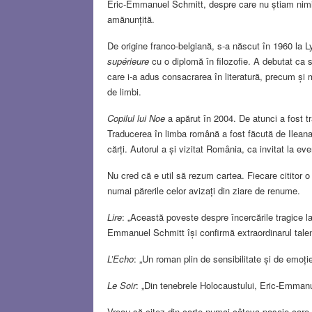
Eric-Emmanuel Schmitt, despre care nu știam nimic
amănunțită.
De origine franco-belgiană, s-a născut în 1960 la Lyo
supérieure
cu o diplomă în filozofie. A debutat ca 
care i-a adus consacrarea în literatură, precum și 
de limbi.
Copilul lui Noe
a apărut în 2004. De atunci a fost tra
Traducerea în limba română a fost făcută de Ileana 
cărți. Autorul a și vizitat România, ca invitat la ev
Nu cred că e util să rezum cartea. Fiecare cititor o 
numai părerile celor avizați din ziare de renume.
Lire
: „Această poveste despre încercările tragice l
Emmanuel Schmitt își confirmă extraordinarul talent 
L’Echo
: „Un roman plin de sensibilitate și de emoție
Le Soir
: „Din tenebrele Holocaustului, Eric-Emmanu
Vreau să citez din carte numai câteva pasaje care m