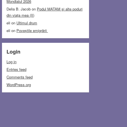
Mondialul 2026
Delia B. Jacob
on
Podul MATAM şi alte poduri
din viaţa mea (II)
eli
on
Ultimul drum
eli
on
Poveștile emigrării
Login
Log in
Entries feed
Comments feed
WordPress.org