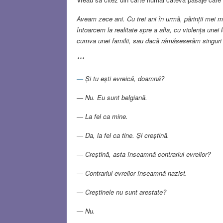
Aveam zece ani. Cu trei ani în urmă, părinții mei m
întoarcem la realitate spre a afla, cu violența unei
cumva unei familii, sau dacă rămăseserăm singuri
***
—
Și tu ești evreică, doamnă?
— Nu. Eu sunt belgiană.
— La fel ca mine.
— Da, la fel ca tine. Și creștină.
— Creștină, asta înseamnă contrariul evreilor?
— Contrariul evreilor înseamnă nazist.
— Creștinele nu sunt arestate?
— Nu.