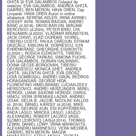
GHIŢĂ ŞI EVA GALAMBOS Colegiul de
redacţie: EVA GALAMBOS, ANDREA GHIŢĂ,
GABRIEL BEN MERON, HAVA OREN, Cap
Limpede: HAVA OREN Autori în ordine
alfabetică: SERENA ADLER, IRINA AIRINEI,
JOSSEF AVNI, ROMAN BAICAN, ANDREI
BANC (d.2018), DAVID BAR-ON, MIRJAM
BERCOVICI (d.2024), PETER BIRO, LYA
BENJAMIN (d.2023), VLADIMIR BRUNSTEIN,
JACK CHIVO, VLAD CIURDAR, VIOREL-
TIBERIU COSTE, PAULA CRĂCIUN, EFRAIM
DASCĂLU, EMILIAN M. DOBRESCU, ILYA
EHRENKRANZ, GHEORGHE EISIKOVITS
(d.2024 ), RODICA EIZIKOVITS, TIBERIU
EZRI, GEORGE FARKAS, SIMONA FUCHS,
EVA GALAMBOS, DORIAN GALBINSKI,
DOINA GECSE-BORGOVAN, TIBERIU
GEORGESCU, MONICA GHEŢ, ANDREA
GHIŢĂ, VALENTIN GHIŢĂ, EVA GROSZ,
LIDIA GOMBOŞIU, ANDREI GRÜN, BEDROS
HORASANGIAN, GEORGE HIDA,
FLORENTINO HIMELBRAND, LUCIAN-ZEEV
HERSCOVICI, ANDREI HERZLINGER, MIREL
HORODI, LIANA SAXONE-HORODI, CAROL
IANCU, VERA IEREMIAŞ-LAZAR, ANDREI
IZSAK, DELIA B. JACOB, NICOLAE KALLÓS
(d. 2018), DÁNIEL KÁROLY (d.2018), MIKE
KLEIN, GEORGE KUN, EDI KUPFERBERG,
ANCA LASLO, MIRCEA LASLO, LASZLO
ALEXANDRU, RÓBERT LACZKÓ VASS,
ŞLOMO LEIBOVICI LAIŞ(d.2014), THOMAS
LEWIN, DANIEL LŐWY, IRINA MARKOVITS,
ALEXANDRU MARINESCU, VERA MEDREA,
GABRIEL BEN MERON, MAGDA
MIHĂILESCU, STRUL MOISA, TEREZA