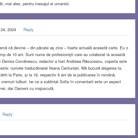
i cât, mai ales, pentru mesajul ei umanist.
 24, 2024
Reply
amă că devine – din păcate aş zice – foarte actuală această carte. Eu o
imp de 10 ani. Sunt nume de profesionişti care au colaborat la această
 de Denisa Comănescu, redactor a fost Andreea Răsuceanu, coperta este
t este: numele traducătoarei Ileana Cantuniari. Mă bucură alegerea ta,
cărtii la Paris, şi la 16, respectiv 6 ani de la publicarea în română,
e vremuri tulburi. Iar ce a subliniat Sofia în comentarii este un aspect
eevrei, dar Oameni cu majusculă.
Reply