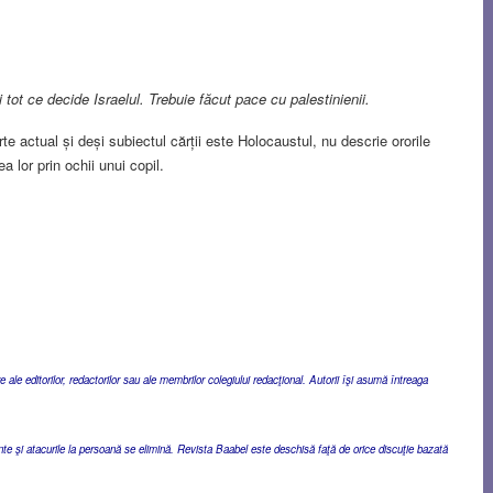
 tot ce decide Israelul. Trebuie făcut pace cu palestinienii.
te actual și deși subiectul cărții este Holocaustul, nu descrie ororile
 lor prin ochii unui copil.
ale editorilor, redactorilor sau ale membrilor colegiului redacţional. Autorii îşi asumă întreaga
ente şi atacurile la persoană se elimină. Revista Baabel este deschisă faţă de orice discuţie bazată