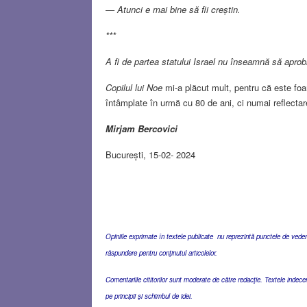
— Atunci e mai bine să fii creștin.
***
A fi de partea statului Israel nu înseamnă să aprobi
Copilul lui Noe
mi-a plăcut mult, pentru că este foar
întâmplate în urmă cu 80 de ani, ci numai reflectarea
Mirjam Bercovici
București, 15-02- 2024
Opiniile exprimate în textele publicate nu reprezintă punctele de vedere 
răspundere pentru conţinutul articolelor.
Comentariile cititorilor sunt moderate de către redacţie. Textele indec
pe principii şi schimbul de idei.