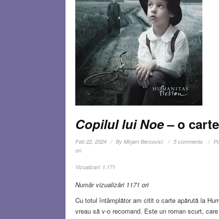
Copilul lui Noe
– o cart
Feb 22, 2024
By
Mirjam Bercovici
5 comments
Po
ori
Vizualizari:
1,171
Număr vizualizări 1171 ori
Cu totul întâmplător am citit o carte apărută la Hu
vreau să v-o recomand. Este un roman scurt, care s