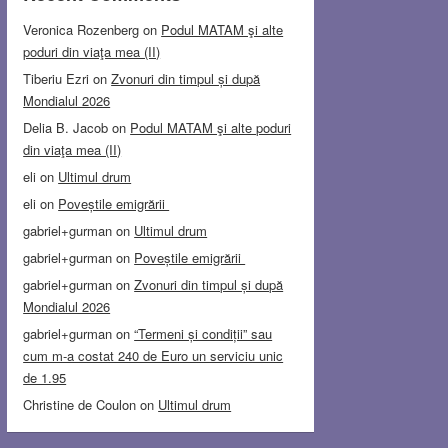
Veronica Rozenberg
on
Podul MATAM şi alte
poduri din viaţa mea (II)
Tiberiu Ezri
on
Zvonuri din timpul și după
Mondialul 2026
Delia B. Jacob
on
Podul MATAM şi alte poduri
din viaţa mea (II)
eli
on
Ultimul drum
eli
on
Poveștile emigrării
gabriel+gurman
on
Ultimul drum
gabriel+gurman
on
Poveștile emigrării
gabriel+gurman
on
Zvonuri din timpul și după
Mondialul 2026
gabriel+gurman
on
“Termeni și condiții” sau
cum m-a costat 240 de Euro un serviciu unic
de 1.95
Christine de Coulon
on
Ultimul drum