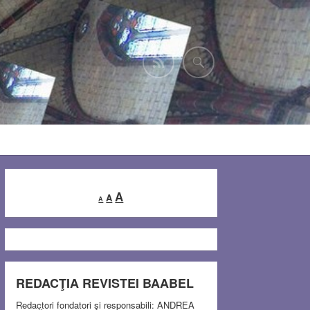
Decrease
Reset
Increase
A
A
A
font
font
font
size.
size.
size.
REDACŢIA REVISTEI BAABEL
Redactori fondatori şi responsabili: ANDREA