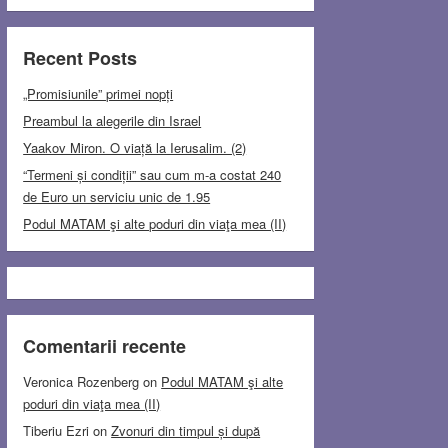
Recent Posts
„Promisiunile” primei nopți
Preambul la alegerile din Israel
Yaakov Miron. O viață la Ierusalim. (2)
“Termeni și condiții” sau cum m-a costat 240
de Euro un serviciu unic de 1.95
Podul MATAM şi alte poduri din viaţa mea (II)
Comentarii recente
Veronica Rozenberg
on
Podul MATAM şi alte
poduri din viaţa mea (II)
Tiberiu Ezri
on
Zvonuri din timpul și după