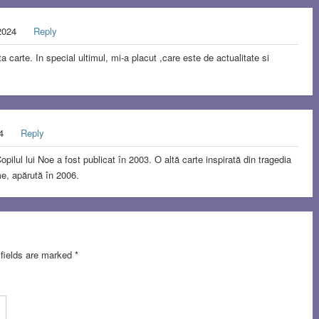
 2024
Reply
 carte. In special ultimul, mi-a placut ,care este de actualitate si
24
Reply
pilul lui Noe a fost publicat în 2003. O altă carte inspirată din tragedia
e, apărută în 2006.
 fields are marked
*