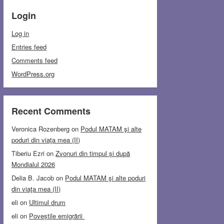
Login
Log in
Entries feed
Comments feed
WordPress.org
Recent Comments
Veronica Rozenberg
on
Podul MATAM şi alte
poduri din viaţa mea (II)
Tiberiu Ezri
on
Zvonuri din timpul și după
Mondialul 2026
Delia B. Jacob
on
Podul MATAM şi alte poduri
din viaţa mea (II)
eli
on
Ultimul drum
eli
on
Poveștile emigrării