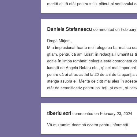
merită citită atât pentru stilul plăcut al scriitorulu
Daniela Stefanescu
commented on February
Dragă Mirjam,
M-a impresionat foarte mult alegerea ta, mai cu se
ştiam, pentru că am lucrat în redacţia Humanitas t
ediţie în limba română: colecţia este coordonată
lucrată de Angela Rotaru etc., şi cel mai importan
pentru că ai atras astfel la 20 de ani de la apariţia 
atenţia asupra ei. Merită de citit mai ales în acest
atât de semnificativ pentru noi toţi, şi evrei, şi n
tiberiu ezri
commented on February 23, 2024
Vă mulțumim doamnă doctor pentru informații.