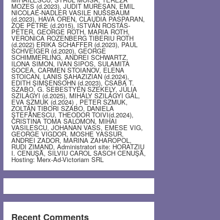
MOZES (d.2023), JUDIT MUREŞAN, EMIL
NICOLAE-NADLER VASILE NUSSBAUM
(d.2023), HAVA OREN, CLAUDIA PASPARAN,
ZOE PETRE (d.2015), ISTVÁN ROSTÁS-
PÉTER, GEORGE ROTH, MARIA ROTH,
VERONICA ROZENBERG TIBERIU ROTH
(d.2022) ERIKA SCHAFFER (d.2023), PAUL
SCHVEIGER (d.2020), GEORGE
SCHIMMERLING, ANDREI SCHWARTZ,
ILONA SIMON, IVAN SIPOS, SULAMITA
SOCEA, CARMEN STOIANOV, ELENA
STOICAN, LANIS ŞAHAZIZIAN (d.2024),
EDITH ŞIMŞENSOHN (d.2023), CSABA T.
SZABO, G. SEBESTYEN SZEKELY, JÚLIA
SZILÁGYI (d.2025), MIHÁLY SZILÁGYI GÁL,
EVA SZMUK (d.2024) , PETER SZMUK,
ZOLTÁN TIBORI SZABO, DANIELA
ŞTEFĂNESCU, THEODOR TOIVI(d.2024),
CRISTINA TOMA SALOMON, MIHAI
VASILESCU, JOHANAN VASS, EMESE VIG,
GEORGE VIGDOR, MOSHE YASSUR,
ANDREI ZADOR, MARINA ZAHAROPOL,
RUDI ZIMAND, Administratori site: HORATZIU
I. CENUŞĂ, SILVIU CAROL SASCH CENUŞĂ,
Hosting: Merx-Ad-Victoriam SRL
Recent Comments