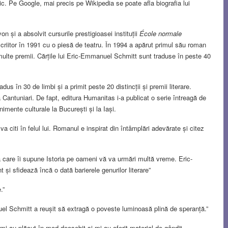
. Pe Google, mai precis pe Wikipedia se poate afla biografia lui
n și a absolvit cursurile prestigioasei instituții
École normale
scriitor în 1991 cu o piesă de teatru. În 1994 a apărut primul său roman
multe premii. Cărțile lui Eric-Emmanuel Schmitt sunt traduse în peste 40
dus în 30 de limbi și a primit peste 20 distincții și premii literare.
Cantuniari. De fapt, editura Humanitas i-a publicat o serie întreagă de
enimente culturale la București și la Iași.
va citi în felul lui. Romanul e inspirat din întâmplări adevărate și citez
a care îi supune Istoria pe oameni vă va urmări multă vreme. Eric-
și sfidează încă o dată barierele genurilor literare”
.”
el Schmitt a reușit să extragă o poveste luminoasă plină de speranță.”
i-au plăcut în mod deosebit și mi-au oferit material de gândit.