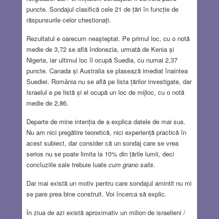
puncte. Sondajul clasifică cele 21 de țări în funcție de
răspunsurile celor chestionați.
Rezultatul e oarecum neașteptat. Pe primul loc, cu o notă
medie de 3,72 se află Indonezia, urmată de Kenia și
Nigeria, iar ultimul loc îl ocupă Suedia, cu numai 2,37
puncte. Canada și Australia se plasează imediat înaintea
Suediei. România nu se află pe lista țărilor investigate, dar
Israelul e pe listă și el ocupă un loc de mijloc, cu o notă
medie de 2,86.
Departe de mine intenția de a explica datele de mai sus.
Nu am nici pregătire teoretică, nici experiență practică în
acest subiect, dar consider că un sondaj care se vrea
serios nu se poate limita la 10% din țările lumii, deci
concluziile sale trebuie luate
cum grano salis
.
Dar mai există un motiv pentru care sondajul amintit nu mi
se pare prea bine construit. Voi încerca să explic.
În ziua de azi există aproximativ un milion de israelieni /