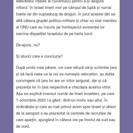
adevăratul înțeles al cuvântului) pentru a-și asigura
viitorul. În Israel tinerii mor pe câmpul de luptă și numai
foarte rar din supradozaj de droguri. În jurul acestei țări se
află câteva grupări politico-militare și chiar un stat membru
al ONU care au înscris pe frontispiciul existenței lor
sarcina dispariției Israelului de pe harta lumii.
De-ajuns, nu?
Și atunci care e concluzia?
După umila mea părere, cei care refuză să-și schimbe țara
și să facă ceea ce la noi se numește
relocation
, au dubla
convingere că țara lor are un viitor asigurat, dar și că
prezența lor în țara respectivă e chezășia acestui viitor.
Așa se explică imensul număr de tineri israelieni, pe care
7 octombrie 2023 i-a găsit, dintr-un motiv sau altul, în
străinătate și care au luat primul avion spre Israel și direct
de la aeroport s-au prezentat la centrele de recrutare de
care aparțin, ajungând în câteva ore pe frontul de sud sau
de nord.