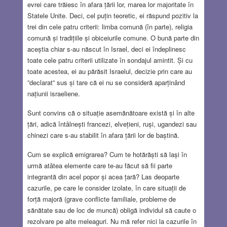
evrei care trăiesc în afara țării lor, marea lor majoritate în
Statele Unite. Deci, cel puțin teoretic, ei răspund pozitiv la
trei din cele patru criterii: limba comună (în parte), religia
comună și tradițiile și obiceiurile comune. O bună parte din
aceștia chiar s-au născut în Israel, deci ei îndeplinesc
toate cele patru criterii utilizate în sondajul amintit. Și cu
toate acestea, ei au părăsit Israelul, decizie prin care au
”declarat” sus și tare că ei nu se consideră aparținând
națiunii israeliene.
Sunt convins că o situație asemănătoare există și în alte
țări, adică întâlnești francezi, elvețieni, ruși, ugandezi sau
chinezi care s-au stabilit în afara țării lor de baștină.
Cum se explică emigrarea? Cum te hotărăști să lași în
urmă atâtea elemente care te-au făcut să fii parte
integrantă din acel popor și acea țară? Las deoparte
cazurile, pe care le consider izolate, în care situații de
forță majoră (grave conflicte familiale, probleme de
sănătate sau de loc de muncă) obligă individul să caute o
rezolvare pe alte meleaguri. Nu mă refer nici la cazurile în