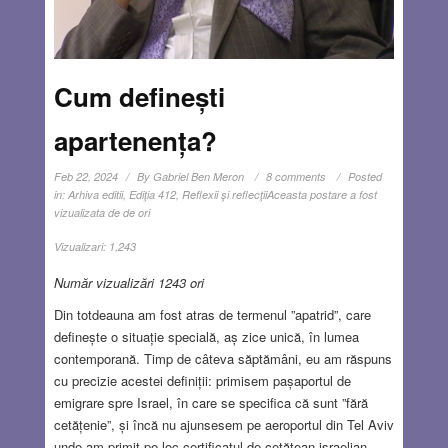
Cum definești
apartenența?
Feb 22, 2024
By
Gabriel Ben Meron
8 comments
Posted
in:
Arhiva editii
,
Ediţia 412
,
Reflexii şi reflecţii
Aceasta postare a fost
vizualizata de de ori
Vizualizari:
1,243
Număr vizualizări 1243 ori
Din totdeauna am fost atras de termenul ”apatrid”, care
definește o situație specială, aș zice unică, în lumea
contemporană. Timp de câteva săptămâni, eu am răspuns
cu precizie acestei definiții: primisem pașaportul de
emigrare spre Israel, în care se specifica că sunt ”fără
cetățenie”, și încă nu ajunsesem pe aeroportul din Tel Aviv
unde am primit pe loc certificatul de cetățean israelian.