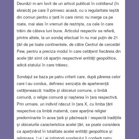
Deunăzi m-am lovit de un articol publicat în cotidianul (în
ebraică) pe care îl primesc acasă, cu o regularitate ieșită
din comun pentru o țară în care nimic nu merge ca pe
roate, mai ales în vremuri de restriște, ca cele în care
trăim de câteva luni bune. Articolul respectiv se referă,
printre altele, la un sondaj efectuat în nu mai puțin de 21
țări de pe toate continentele, de către Centrul de cercetări
Pew, pentru a preciza modul în care cetățenii fiecăreia din
acele țări simt că aparțin respectivei entități geopolitice,
adică statului în care trăiesc.
Sondajul se baza pe patru criterii care, după părerea celor
care l-au condus, definesc senzația de apartenență
cetățenească: tradiție și obiceiuri comune, o limbă
comună, o religie comună și nașterea în țara respectivă.
Prin urmare, un individ născut în țara X, cu limba țării
respective ca limbă maternă, care aparține religiei
predominante în acea țară și păstrează / respectă tradițiile
și obiceiurile caracteristice acelei țări, se poate considera
ca aparținând în totalitate acelei entități geopolitice și
religioase. Lui / ei inițiatorii sondajului îi conferă patru