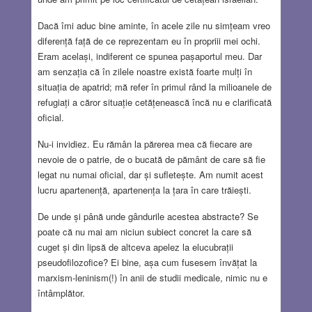
Dacă îmi aduc bine aminte, în acele zile nu simțeam vreo
diferență față de ce reprezentam eu în propriii mei ochi.
Eram același, indiferent ce spunea pașaportul meu. Dar
am senzația că în zilele noastre există foarte mulți în
situația de apatrid; mă refer în primul rând la milioanele de
refugiați a căror situație cetățenească încă nu e clarificată
oficial.
Nu-i invidiez. Eu rămân la părerea mea că fiecare are
nevoie de o patrie, de o bucată de pământ de care să fie
legat nu numai oficial, dar și sufletește. Am numit acest
lucru apartenență, apartenența la țara în care trăiești.
De unde și până unde gândurile acestea abstracte? Se
poate că nu mai am niciun subiect concret la care să
cuget și din lipsă de altceva apelez la elucubrații
pseudofilozofice? Ei bine, așa cum fusesem învățat la
marxism-leninism(!) în anii de studii medicale, nimic nu e
întâmplător.