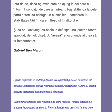
Iată de ce, dacă aș avea cum să ajung la cei care au
întocmit sondajul de care aminteam, i-aș sfătui ca la cele
patru criterii să adauge un al cincilea: încrederea în
stabilitatea țării în care trăiesc și în viitorul ei.
Și ca să-i conving, aș apela la definiția unui prieten foarte
apropiat, demult dispărut: ”
acasă”
e locul unde ai vrea să
fii înmormântat.
Gabriel Ben Meron
Opiniile exprimate în textele publicate nu reprezintă punctele de vedere ale
editorilor, redactorilor sau ale membrilor colegiului redacţional. Autorii îşi asumă
întreaga răspundere pentru conţinutul articolelor.
Comentariile cititorilor sunt moderate de către redacţie. Textele indecente şi
atacurile la persoană se elimină. Revista Baabel este deschisă faţă de orice