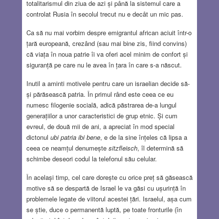
totalitarismul din ziua de azi și până la sistemul care a
controlat Rusia în secolul trecut nu e decât un mic pas.
Ca să nu mai vorbim despre emigrantul african aciuit într-o
țară europeană, crezând (sau mai bine zis, fiind convins)
că viața în noua patrie îi va oferi acel minim de confort și
siguranță pe care nu le avea în țara în care s-a născut.
Inutil a aminti motivele pentru care un israelian decide să-
și părăsească patria. În primul rând este ceea ce eu
numesc filogenie socială, adică păstrarea de-a lungul
generațiilor a unor caracteristici de grup etnic. Și cum
evreul, de două mii de ani, a apreciat în mod special
dictonul
ubi patria ibi bene
, e de la sine înțeles că lipsa a
ceea ce neamțul denumește
sitzfleisch
, îl determină să
schimbe deseori codul la telefonul său celular.
În același timp, cel care dorește cu orice preț să găsească
motive să se despartă de Israel le va găsi cu ușurință în
problemele legate de viitorul acestei țări. Israelul, așa cum
se știe, duce o permanentă luptă, pe toate fronturile (în