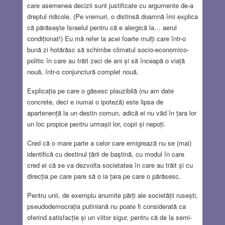
care asemenea decizii sunt justificate cu argumente de-a
dreptul ridicole. (Pe vremuri, o distinsă doamnă îmi explica
că părăsește Israelul pentru că e alergică la… aerul
condiționat!) Eu mă refer la acei foarte mulți care într-o
bună zi hotărăsc să schimbe climatul socio-economico-
politic în care au trăit zeci de ani și să înceapă o viață
nouă, într-o conjunctură complet nouă.
Explicația pe care o găsesc plauzibilă (nu am date
concrete, deci e numai o ipoteză) este lipsa de
apartenență la un destin comun, adică ei nu văd în țara lor
un loc propice pentru urmașii lor, copii și nepoți.
Cred că o mare parte a celor care emigrează nu se (mai)
identifică cu destinul țării de baștină, cu modul în care
cred ei că se va dezvolta societatea în care au trăit și cu
direcția pe care pare să o ia țara pe care o părăsesc.
Pentru unii, de exemplu anumite părți ale societății rusești,
pseudodemocrația putiniană nu poate fi considerată ca
oferind satisfacție și un viitor sigur, pentru că de la semi-