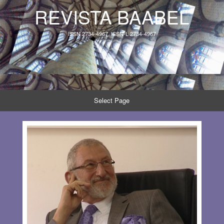
REVISTA BAABEL
ISSN 2734-4967, ISSN-L 2734-4967
Select Page