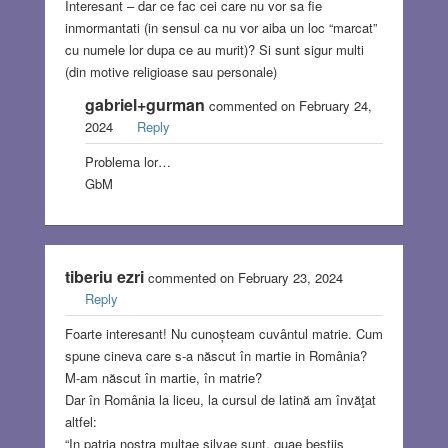
Interesant – dar ce fac cei care nu vor sa fie
inmormantati (in sensul ca nu vor aiba un loc “marcat”
cu numele lor dupa ce au murit)? Si sunt sigur multi
(din motive religioase sau personale)
gabriel+gurman
commented on February 24,
2024
Reply
Problema lor…
GbM
tiberiu ezri
commented on February 23, 2024
Reply
Foarte interesant! Nu cunoșteam cuvântul matrie. Cum
spune cineva care s-a născut în martie in România?
M-am născut în martie, în matrie?
Dar în România la liceu, la cursul de latină am învăţat
altfel:
“In patria nostra multae silvae sunt, quae bestiis