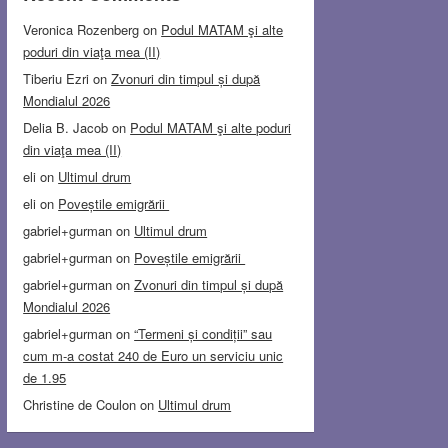
Veronica Rozenberg
on
Podul MATAM şi alte
poduri din viaţa mea (II)
Tiberiu Ezri
on
Zvonuri din timpul și după
Mondialul 2026
Delia B. Jacob
on
Podul MATAM şi alte poduri
din viaţa mea (II)
eli
on
Ultimul drum
eli
on
Poveștile emigrării
gabriel+gurman
on
Ultimul drum
gabriel+gurman
on
Poveștile emigrării
gabriel+gurman
on
Zvonuri din timpul și după
Mondialul 2026
gabriel+gurman
on
“Termeni și condiții” sau
cum m-a costat 240 de Euro un serviciu unic
de 1.95
Christine de Coulon
on
Ultimul drum