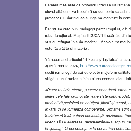
Părerea mea este că profesorul trebuie să rămână 
elevul află cum va trebui să se comporte ca adult, î
profesorului, dar nici să ajungă să atenteze la demni
Părinții se cred buni pedagogi pentru copil și, cât
rebut funcțional. Mașina EDUCAȚIE scârțâie din toa
și s-au refugiat în a da meditații. Acolo simt mai b
este răsplătită și material.
Vă recomand articolul ”Hlizeala și lașitatea” al a
3(160), martie 2024,
http://www.curteadelaarges.
școlii românești de azi cu efecte majore în calitate
strigătul unui matematician ajuns academician. Iat
«
Dintre multele efecte, punctez doar două, direct c
dintre cele fals promovate, este sistematic erodat
productivă pepinieră de cetăţeni „liberi” şi amorf
învaţă, ci se formează competenţe. Urmările sunt 
întristează însă a doua consecinţă, dezicerea. Pers
uneori să se adapteze, minimalizându-şi acţiuni mai 
le „jucăuş”. O consecinţă este pervertirea criteriilo