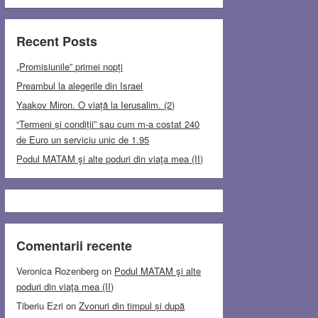
Recent Posts
„Promisiunile” primei nopți
Preambul la alegerile din Israel
Yaakov Miron. O viață la Ierusalim. (2)
“Termeni și condiții” sau cum m-a costat 240
de Euro un serviciu unic de 1.95
Podul MATAM şi alte poduri din viaţa mea (II)
Comentarii recente
Veronica Rozenberg
on
Podul MATAM şi alte
poduri din viaţa mea (II)
Tiberiu Ezri
on
Zvonuri din timpul și după