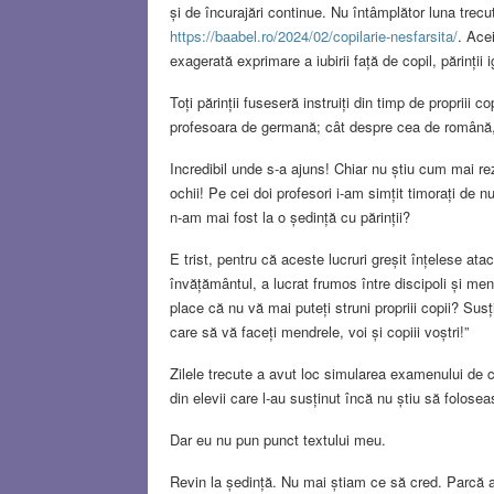
și de încurajări continue. Nu întâmplător luna trecut
https://baabel.ro/2024/02/copilarie-nesfarsita/
. Acei
exagerată exprimare a iubirii față de copil, părinții i
Toți părinții fuseseră instruiți din timp de propriii
profesoara de germană; cât despre cea de română, au
Incredibil unde s-a ajuns! Chiar nu știu cum mai r
ochii! Pe cei doi profesori i-am simțit timorați de 
n-am mai fost la o ședință cu părinții?
E trist, pentru că aceste lucruri greșit înțelese at
învățământul, a lucrat frumos între discipoli și me
place că nu vă mai puteți struni propriii copii? Su
care să vă faceți mendrele, voi și copiii voștri!”
Zilele trecute a avut loc simularea examenului de ca
din elevii care l-au susținut încă nu știu să folosea
Dar eu nu pun punct textului meu.
Revin la ședință. Nu mai știam ce să cred. Parcă 