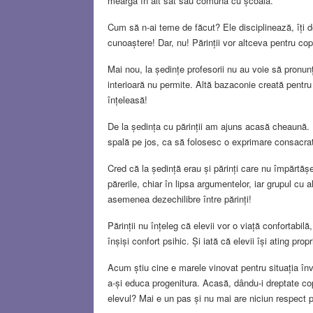
meargă în alt sat sau comună cu școală.
Cum să n-ai teme de făcut? Ele disciplinează, îți d
cunoaștere! Dar, nu! Părinții vor altceva pentru copii
Mai nou, la ședințe profesorii nu au voie să pronun
interioară nu permite. Altă bazaconie creată pentru 
înțeleasă!
De la ședința cu părinții am ajuns acasă cheaună. In
spală pe jos, ca să folosesc o exprimare consacra
Cred că la ședință erau și părinți care nu împărtăș
părerile, chiar în lipsa argumentelor, iar grupul cu
asemenea dezechilibre între părinți!
Părinții nu înțeleg că elevii vor o viață confortabilă
înșiși confort psihic. Și iată că elevii își ating propr
Acum știu cine e marele vinovat pentru situația învă
a-și educa progenitura. Acasă, dându-i dreptate copi
elevul? Mai e un pas și nu mai are niciun respect 