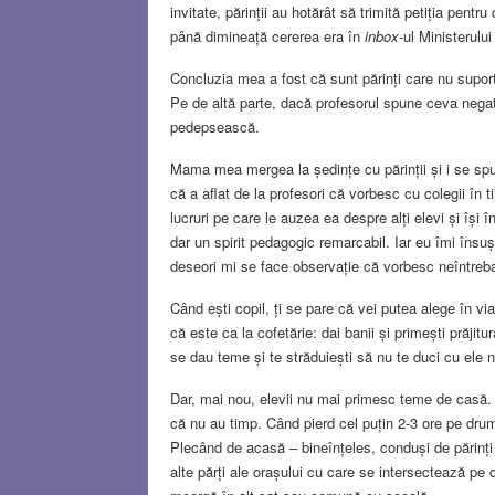
invitate, părinții au hotărât să trimită petiția pe
până dimineață cererea era în
inbox
-ul Ministerului
Concluzia mea a fost că sunt părinți care nu suportă
Pe de altă parte, dacă profesorul spune ceva negati
pedepsească.
Mama mea mergea la ședințe cu părinții și i se s
că a aflat de la profesori că vorbesc cu colegii în 
lucruri pe care le auzea ea despre alți elevi și își
dar un spirit pedagogic remarcabil. Iar eu îmi însu
deseori mi se face observație că vorbesc neîntreb
Când ești copil, ți se pare că vei putea alege în v
că este ca la cofetărie: dai banii și primești prăjit
se dau teme și te străduiești să nu te duci cu ele ne
Dar, mai nou, elevii nu mai primesc teme de casă.
că nu au timp. Când pierd cel puțin 2-3 ore pe dru
Plecând de acasă – bineînțeles, conduși de părinți 
alte părți ale orașului cu care se intersectează pe 