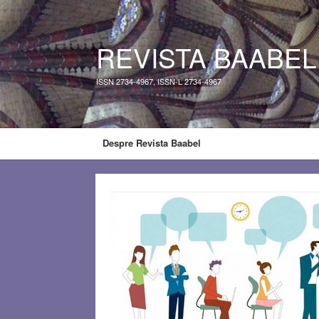
REVISTA BAABEL
ISSN 2734-4967, ISSN-L 2734-4967
Despre Revista Baabel