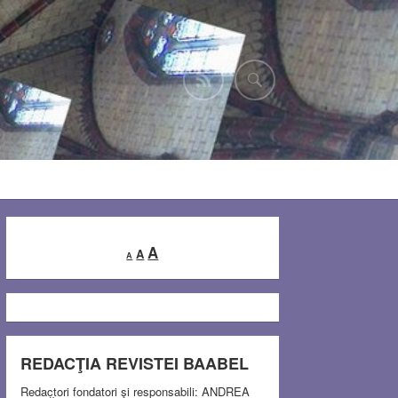
Decrease
Reset
Increase
A
A
A
font
font
font
size.
size.
size.
REDACŢIA REVISTEI BAABEL
Redactori fondatori şi responsabili: ANDREA