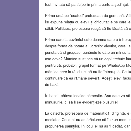
fost invitate să participe în prima parte a ședinței.
Prima urcă pe ”eșafod” profesoara de germană. Afl
își expune relația cu elevii și dificultățile pe car
săbii. Politicos, profesoara roagă să fie lăsată să co
Prima care ia cuvântul este doamna care o întreru
despre forma de notare a lucrărilor elevilor, care i
puncta când greșeau, punându-le câte un minus la 
așa ceva? Mămica susținea că un copil trebuie lău
pentru că, probabil, grupul format pe WhatsApp făc
mămica cere la rândul ei să nu fie întreruptă. Ce tu
continuare că ea rămâne severă. Acești elevi făcu
de bază.
În bănci, câteva leoaice hămesite. Așa care va să zi
minusurile, ci să li se evidențieze plusurile!
La catedră, profesoara de matematică, dirigintă, e 
mediator. Constat cu amărăciune că într-un momen
propunerea părinților. În locul ei nu aș fi cedat, da