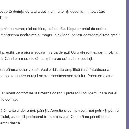
ezvoltă dorința de a afla cât mai multe, îți deschid mintea către
i lor.
țe niciun nume; nici de bine, nici de rău. Regulamentul de ordine
menținerea nealterată a imaginii elevilor și pentru confidențialitate greșit
credibil ce a ajuns școala în ziua de azi! Cu profesorii exigenți, părinții
tă. Când eram eu elevă, aceștia erau cei mai respectați.
eau părerea celor vocali. Vocile ridicate amplifică însă întotdeauna
 altă opinie nu are curajul să se împotrivească valului. Păcat că există
, iar acest confort se realizează doar cu profesori indulgenți, care vor ei
iile dorințe.
țământului de la noi: părinții. Aceștia s-au închipuit mai potriviți pentru
lului, au umilit profesorul în fața elevului. Cum să nu prindă curaj
pentru dascăl.