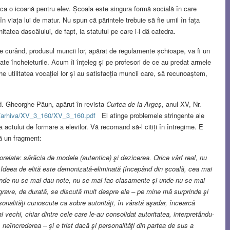
ca o icoană pentru elev. Școala este singura formă socială în care
n viața lui de matur. Nu spun că părintele trebuie să fie umil în fața
tatea dascălului, de fapt, la statutul pe care i-l dă catedra.
 de curând, produsul muncii lor, apărat de regulamente șchioape, va fi un
te încheieturile. Acum îi înțeleg și pe profesori de ce au predat armele
ine utilitatea vocației lor și au satisfacția muncii care, să recunoaștem,
cad. Gheorghe Păun, apărut în revista
Curtea de la Argeș
, anul XV, Nr.
ro/arhiva/XV_3_160/XV_3_160.pdf
El atinge problemele stringente ale
a actului de formare a elevilor. Vă recomand să-l citiți în întregime. E
ă un fragment:
orelate: sărăcia de modele (autentice) şi dezicerea. Orice vârf real, nu
. Ideea de elită este demonizată-eliminată (începând din şcoală, cea mai
i, unde nu se mai dau note, nu se mai fac clasamente şi unde nu se mai
grave, de durată, se discută mult despre ele – pe mine mă surprinde şi
onalităţi cunoscute ca sobre autorităţi, în vârstă aşadar, încearcă
vechi, chiar dintre cele care le-au consolidat autoritatea, interpretându-
r, neîncrederea – şi e trist dacă şi personalităţi din partea de sus a