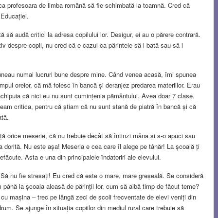
ntru ca profesoara de limba română să fie schimbată la toamnă. Cred că
 Educației.
 să audă critici la adresa copilului lor. Desigur, ei au o părere contrară.
v despre copil, nu cred că e cazul ca părintele să-l bată sau să-l
puneau numai lucruri bune despre mine. Când venea acasă, îmi spunea
timpul orelor, că mă foiesc în bancă și deranjez predarea materiilor. Erau
 închipuia că nici eu nu sunt cumințenia pământului. Avea doar 7 clase,
șeam critica, pentru că știam că nu sunt stană de piatră în bancă și că
ată.
iață orice meserie, că nu trebuie decât să întinzi mâna și s-o apuci sau
ura dorită. Nu este așa! Meseria e cea care îl alege pe tânăr! La școală ți
făcute. Asta e una din principalele îndatoriri ale elevului.
 Să nu fie stresați! Eu cred că este o mare, mare greșeală. Se consideră
m până la școala aleasă de părinții lor, cum să aibă timp de făcut teme?
cu mașina – trec pe lângă zeci de școli frecventate de elevi veniți din
drum. Se ajunge în situația copiilor din mediul rural care trebuie să