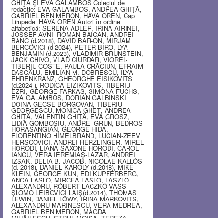
GHIŢĂ ŞI EVA GALAMBOS Colegiul de
redacţie: EVA GALAMBOS, ANDREA GHIŢĂ,
GABRIEL BEN MERON, HAVA OREN, Cap
Limpede: HAVA OREN Autori în ordine
alfabetică: SERENA ADLER, IRINA AIRINEI,
JOSSEF AVNI, ROMAN BAICAN, ANDREI
BANC (d.2018), DAVID BAR-ON, MIRJAM
BERCOVICI (d.2024), PETER BIRO, LYA
BENJAMIN (d.2023), VLADIMIR BRUNSTEIN,
JACK CHIVO, VLAD CIURDAR, VIOREL-
TIBERIU COSTE, PAULA CRĂCIUN, EFRAIM
DASCĂLU, EMILIAN M. DOBRESCU, ILYA
EHRENKRANZ, GHEORGHE EISIKOVITS
(d.2024 ), RODICA EIZIKOVITS, TIBERIU
EZRI, GEORGE FARKAS, SIMONA FUCHS,
EVA GALAMBOS, DORIAN GALBINSKI,
DOINA GECSE-BORGOVAN, TIBERIU
GEORGESCU, MONICA GHEŢ, ANDREA
GHIŢĂ, VALENTIN GHIŢĂ, EVA GROSZ,
LIDIA GOMBOŞIU, ANDREI GRÜN, BEDROS
HORASANGIAN, GEORGE HIDA,
FLORENTINO HIMELBRAND, LUCIAN-ZEEV
HERSCOVICI, ANDREI HERZLINGER, MIREL
HORODI, LIANA SAXONE-HORODI, CAROL
IANCU, VERA IEREMIAŞ-LAZAR, ANDREI
IZSAK, DELIA B. JACOB, NICOLAE KALLÓS
(d. 2018), DÁNIEL KÁROLY (d.2018), MIKE
KLEIN, GEORGE KUN, EDI KUPFERBERG,
ANCA LASLO, MIRCEA LASLO, LASZLO
ALEXANDRU, RÓBERT LACZKÓ VASS,
ŞLOMO LEIBOVICI LAIŞ(d.2014), THOMAS
LEWIN, DANIEL LŐWY, IRINA MARKOVITS,
ALEXANDRU MARINESCU, VERA MEDREA,
GABRIEL BEN MERON, MAGDA
MIHĂILESCU, STRUL MOISA, TEREZA