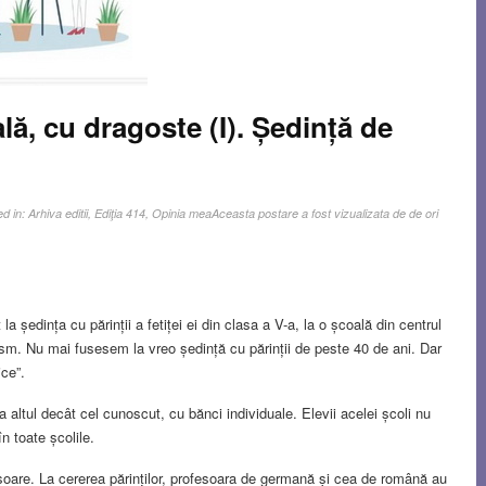
lă, cu dragoste (I). Ședință de
ed in:
Arhiva editii
,
Ediţia 414
,
Opinia mea
Aceasta postare a fost vizualizata de de ori
la ședința cu părinții a fetiței ei din clasa a V-a, la o școală din centrul
sm. Nu mai fusesem la vreo ședință cu părinții de peste 40 de ani. Dar
ce”.
a altul decât cel cunoscut, cu bănci individuale. Elevii acelei școli nu
n toate școlile.
șoare. La cererea părinților, profesoara de germană și cea de română au