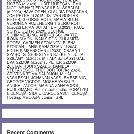
MOZES (d.2023), JUDIT MUREŞAN, EMIL
NICOLAE-NADLER VASILE NUSSBAUM
(d.2023), HAVA OREN, CLAUDIA PASPARAN,
ZOE PETRE (d.2015), ISTVÁN ROSTÁS-
PÉTER, GEORGE ROTH, MARIA ROTH,
VERONICA ROZENBERG TIBERIU ROTH
(d.2022) ERIKA SCHAFFER (d.2023), PAUL
SCHVEIGER (d.2020), GEORGE
SCHIMMERLING, ANDREI SCHWARTZ,
ILONA SIMON, IVAN SIPOS, SULAMITA
SOCEA, CARMEN STOIANOV, ELENA
STOICAN, LANIS ŞAHAZIZIAN (d.2024),
EDITH ŞIMŞENSOHN (d.2023), CSABA T.
SZABO, G. SEBESTYEN SZEKELY, JÚLIA
SZILÁGYI (d.2025), MIHÁLY SZILÁGYI GÁL,
EVA SZMUK (d.2024) , PETER SZMUK,
ZOLTÁN TIBORI SZABO, DANIELA
ŞTEFĂNESCU, THEODOR TOIVI(d.2024),
CRISTINA TOMA SALOMON, MIHAI
VASILESCU, JOHANAN VASS, EMESE VIG,
GEORGE VIGDOR, MOSHE YASSUR,
ANDREI ZADOR, MARINA ZAHAROPOL,
RUDI ZIMAND, Administratori site: HORATZIU
I. CENUŞĂ, SILVIU CAROL SASCH CENUŞĂ,
Hosting: Merx-Ad-Victoriam SRL
Recent Comments