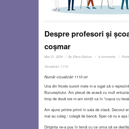
Despre profesori și școa
coșmar
Mar 21, 2024
By
Elena Stoican
4 comments
Post
Vizualizari:
1,110
Număr vizualizări 1110 ori
Una din fiicele surorii mele m-a rugat să o reprezint 
Bucureștiului. Am plecat de acasă cu mult entuzia
timp de două ore m-am simțit ca în ”cușca cu leoai
Am ajuns printre primii în sala de clasă. Decorul er
mai au coleg / colegă de bancă. Sper că nu e așa î
Diriginta ne-a pus în temă cu ce urma să se desfă