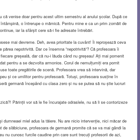
u că venise doar pentru acest ultim semestru al anului școlar. După ce
e le întâmpină, o întrerupe o mămică. Pentru mine e ca un prim zornăit de
ntinue, iar la sfârșit cere să-i fie adresate întrebări.
psese mai devreme. Deh, avea prioritate la cuvânt! Îi reproșează ceva
 se părea nepotrivită. Dar ce însemna ”nepotrivită”? Că profesoara îi
fiecare greșeală, dar că nu-i lăuda când nu greșeau! Ați mai pomenit
dat pentru a se dezvolta armonios. Corul de nemulțumiți era pornit
use toate pregătirile de scenă. Profesoara vrea să intervină, dar
peu și ce umilitor pentru profesoară. Totuși, profesoara susține în
seră germană începând cu clasa zero și nu se putea să nu știe lucruri
că?! Părinții vor să le fie încurajate odraslele, nu să li se contorizeze
și dumneaei miel adus la tăiere. Nu are nicio intervenție, nici măcar de
t de slăbiciune, profesoara de germană promite că se va mai gândi la
r eu nu cunosc furcile caudine prin care sunt trecuți profesorii de azi,