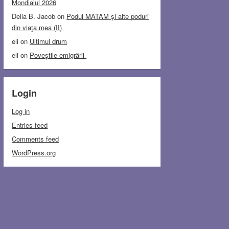
Mondialul 2026
Delia B. Jacob
on
Podul MATAM şi alte poduri
din viaţa mea (II)
eli
on
Ultimul drum
eli
on
Poveștile emigrării
Login
Log in
Entries feed
Comments feed
WordPress.org