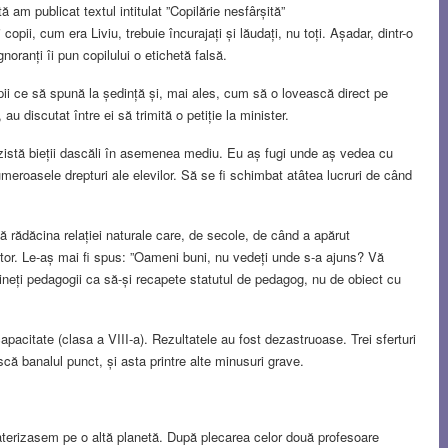
ă am publicat textul intitulat ”Copilărie nesfârșită”
 copii, cum era Liviu, trebuie încurajați și lăudați, nu toți. Așadar, dintr-o
gnoranți îi pun copilului o etichetă falsă.
 copii ce să spună la ședință și, mai ales, cum să o lovească direct pe
 discutat între ei să trimită o petiție la minister.
ezistă bieții dascăli în asemenea mediu. Eu aș fugi unde aș vedea cu
numeroasele drepturi ale elevilor. Să se fi schimbat atâtea lucruri de când
acă rădăcina relației naturale care, de secole, de când a apărut
ntor. Le-aș mai fi spus: ”Oameni buni, nu vedeți unde s-a ajuns? Vă
sțineți pedagogii ca să-și recapete statutul de pedagog, nu de obiect cu
pacitate (clasa a VIII-a). Rezultatele au fost dezastruoase. Trei sferturi
scă banalul punct, și asta printre alte minusuri grave.
aterizasem pe o altă planetă. După plecarea celor două profesoare