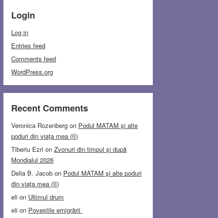
Login
Log in
Entries feed
Comments feed
WordPress.org
Recent Comments
Veronica Rozenberg
on
Podul MATAM şi alte
poduri din viaţa mea (II)
Tiberiu Ezri
on
Zvonuri din timpul și după
Mondialul 2026
Delia B. Jacob
on
Podul MATAM şi alte poduri
din viaţa mea (II)
eli
on
Ultimul drum
eli
on
Poveștile emigrării