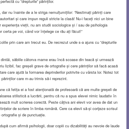
perfectă cu ”drepturile” părinților.
 dar nu înainte de a le striga nemulțumiților: “Nestimați părinți care
 autoritari și care impun reguli stricte la clasă! Nu-i faceți nici un bine
xperiența vieții, nu am studii sociologice și / sau de psihologia
or certa pe voi, când vor înțelege ce rău ați făcut!”
colile prin care am trecut eu. De necrezut unde s-a ajuns cu ”drepturile
i dintâi, săbiile câtorva mame erau încă scoase din teacă și urmează
 lizibil, fac greșeli grave de ortografie și cere părinților să facă acasă
ntare care ajută la formarea deprinderilor potrivite cu vârsta lor. Notez tot
părinților care m-au trimis să-i reprezint.
ne că fetița ei a fost atenționată de profesoară că are multe greșeli de
area stilistică a lucrării, pentru că nu a spus elevei nimic laudativ în
ează mult scrierea corectă. Peste câțiva ani elevii vor avea de dat un
ințelor de scriere în limba română. Cere ca elevii să-și corijeze scrisul
e ortografie și de punctuație.
 după cum afirmă psihologii, doar copiii cu dizabilități au nevoie de laude