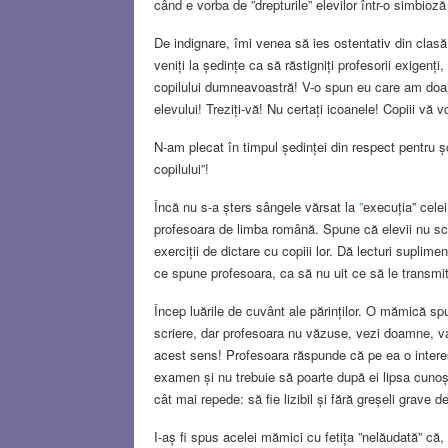
când e vorba de ”drepturile” elevilor într-o simbioză 
De indignare, îmi venea să ies ostentativ din clasă,
veniți la ședințe ca să răstigniți profesorii exigenți,
copilului dumneavoastră! V-o spun eu care am doar e
elevului! Treziți-vă! Nu certați icoanele! Copiii vă v
N-am plecat în timpul ședinței din respect pentru ș
copilului”!
Încă nu s-a șters sângele vărsat la
”
execuția” cele
profesoara de limba română. Spune că elevii nu scriu
exerciții de dictare cu copiii lor. Dă lecturi suplime
ce spune profesoara, ca să nu uit ce să le transmit 
Încep luările de cuvânt ale părinților. O mămică spu
scriere, dar profesoara nu văzuse, vezi doamne, valo
acest sens! Profesoara răspunde că pe ea o interes
examen și nu trebuie să poarte după ei lipsa cunoșt
cât mai repede: să fie lizibil și fără greșeli grave d
I-aș fi spus acelei mămici cu fetița ”nelăudată” că,