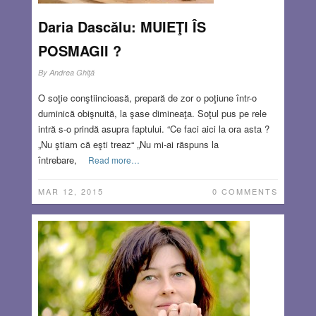
Daria Dascălu: MUIEŢI ÎS
POSMAGII ?
By
Andrea Ghiţă
O soţie conştiincioasă, prepară de zor o poţiune într-o
duminică obişnuită, la şase dimineaţa. Soţul pus pe rele
intră s-o prindă asupra faptului. “Ce faci aici la ora asta ?
„Nu ştiam că eşti treaz“ „Nu mi-ai răspuns la
întrebare,
Read more…
MAR 12, 2015
0 COMMENTS