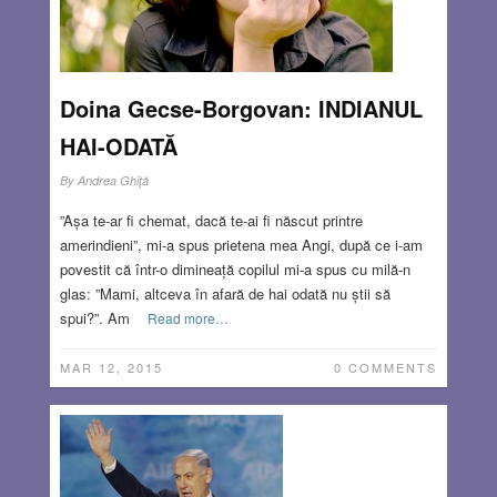
Doina Gecse-Borgovan: INDIANUL
HAI-ODATĂ
By
Andrea Ghiţă
”Așa te-ar fi chemat, dacă te-ai fi născut printre
amerindieni”, mi-a spus prietena mea Angi, după ce i-am
povestit că într-o dimineață copilul mi-a spus cu milă-n
glas: ”Mami, altceva în afară de hai odată nu știi să
spui?”. Am
Read more…
MAR 12, 2015
0 COMMENTS