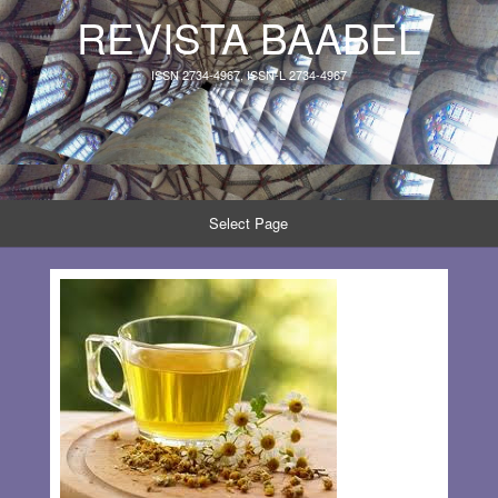
REVISTA BAABEL
ISSN 2734-4967, ISSN-L 2734-4967
Select Page