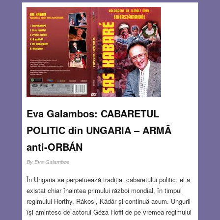
Eva Galambos: CABARETUL
POLITIC din UNGARIA – ARMĂ
anti-ORBÁN
By
Eva Galambos
În Ungaria se perpetuează tradiția cabaretului politic, el a
existat chiar înaintea primului război mondial, în timpul
regimului Horthy, Rákosi, Kádár și continuă acum. Ungurii
își amintesc de actorul Géza Hoffi de pe vremea regimului