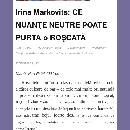
Irina Markovits: CE
NUANŢE NEUTRE POATE
PURTA o ROŞCATĂ
Jun 6, 2013
By
Andrea Ghiţă
0 Comments
Posted in:
Graţie şi stil
Aceasta postare a fost vizualizata de de ori
Vizualizari:
1,221
Număr vizualizări 1221 ori
Roşcatele sunt într-o clasa aparte. Mă refer la cele
a căror culoare de par – de cele mai multe ori naturală
– poate fi descrisă prin arămiu, cupru, blond roşcat,
roşu Tizian.
tiu, instinctiv
Multe dintre roşcate ş
, că
ele foarte desch
nuanţ
ise de bej nu li se potrivesc. Într-un fel,
rat: bejul foarte des
este adevă
chis se va confunda cu
pigmentaţia lor, iar înfăţişarea lor va fi lipsită de contur, vor
părea “şterse”.