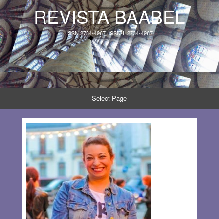
REVISTA BAABEL
ISSN 2734-4967, ISSN-L 2734-4967
Select Page