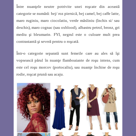
Între nuanţele neutre potrivite unei roşcate din această
categorie se numără: bej/ roz piersică, bej camel, bej caffe latte,
maro ruginiu, maro ciocolatiu, verde măsliniu (închis si/ sau
deschis), maro cognac (sau oxblood), albastru petrol, bronz, gri
mediu şi bleumarin. FYI, negrul este o culoare mult prea
contrastantă şi severă pentru o roşcată.
Într-o categorie separată sunt femeile care au ales să îşi
vopsească părul în nuanţe flamboaiante de roşu intens, cum
este cel roşu morcov (portocaliu), sau nuanţe închise de roşu
rodie, roşcat prună sau acaju.