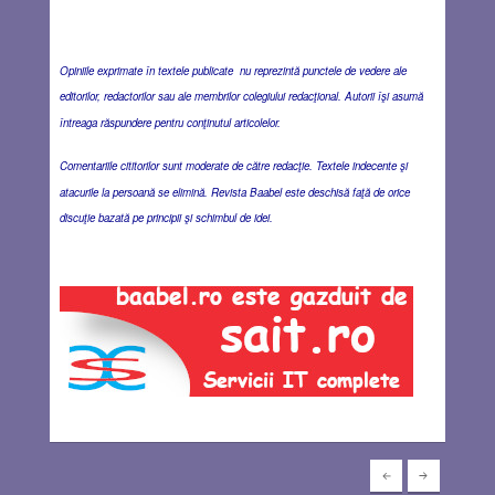
Opiniile exprimate în textele publicate nu reprezintă punctele de vedere ale
editorilor, redactorilor sau ale membrilor colegiului redacţional. Autorii îşi asumă
întreaga răspundere pentru conţinutul articolelor.
Comentariile cititorilor sunt moderate de către redacţie. Textele indecente şi
atacurile la persoană se elimină. Revista Baabel este deschisă faţă de orice
discuţie bazată pe principii şi schimbul de idei.