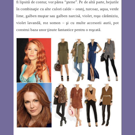
fi lipsită de contur, vor părea “şterse”. Pe de altă parte, bejurile
în combinaţie cu alte culori calde – oranj, turcoaz, aqua, verde
lime, galben muştar sau galben narcisă, violet, roşu cărămiziu,
violet lavandă, roz somon – şi cu multe accesorii aurii, pot
construi baza unor ţinute fantastice pentru o roşcată.