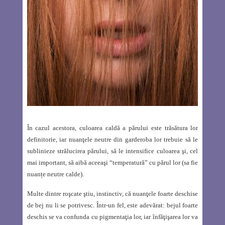
În cazul acestora, culoarea caldă a părului este trăsătura lor
definitorie, iar nuanţele neutre din garderoba lor trebuie să le
sublinieze strălucirea părului, să le intensifice culoarea şi, cel
mai important, să aibă aceeaşi “temperatură” cu părul lor (sa fie
nuanțe neutre calde).
Multe dintre roşcate ştiu, instinctiv, că nuanţele foarte deschise
de bej nu li se potrivesc. Într-un fel, este adevărat: bejul foarte
deschis se va confunda cu pigmentaţia lor, iar înfăţişarea lor va