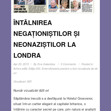
ÎNTÂLNIREA
NEGAȚIONIȘTILOR ȘI
NEONAZIȘTILOR LA
LONDRA
Apr 23, 2015
By
Eva Galambos
0 Comments
Posted in:
Arhiva editii
,
Ediţia 203
,
Extern
Aceasta postare a fost vizualizata de de
ori
Vizualizari:
825
Număr vizualizări 825 ori
Săptămâna trecută s-a desfășurat la Hotelul Grosvenor,
situat într-un cartier elegant al capitalei britanice, o
întâlnire cu caracter secret pe care, prin natura ei analiștii