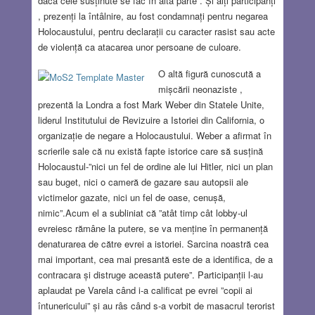
dacă cele susținute se fac în altă parte . Și alți participanți
, prezenți la întâlnire, au fost condamnați pentru negarea
Holocaustului, pentru declarații cu caracter rasist sau acte
de violență ca atacarea unor persoane de culoare.
O altă figură cunoscută a
mișcării neonaziste ,
prezentă la Londra a fost Mark Weber din Statele Unite,
liderul Institutului de Revizuire a Istoriei din California, o
organizație de negare a Holocaustului. Weber a afirmat în
scrierile sale că nu există fapte istorice care să susțină
Holocaustul-”nici un fel de ordine ale lui Hitler, nici un plan
sau buget, nici o cameră de gazare sau autopsii ale
victimelor gazate, nici un fel de oase, cenușă,
nimic”.Acum el a subliniat că ”atât timp cât lobby-ul
evreiesc rămâne la putere, se va menține în permanență
denaturarea de către evrei a istoriei. Sarcina noastră cea
mai important, cea mai presantă este de a identifica, de a
contracara și distruge această putere”. Participanții l-au
aplaudat pe Varela când i-a calificat pe evrei ”copii ai
întunericului” și au râs când s-a vorbit de masacrul terorist