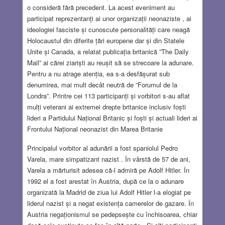
o consideră fără precedent. La acest eveniment au
participat reprezentanți ai unor organizații neonaziste , ai
ideologiei fasciste și cunoscute personalități care neagă
Holocaustul din diferite țări europene dar și din Statele
Unite și Canada, a relatat publicația britanică ”The Daily
Mail” ai cărei ziariști au reușit să se strecoare la adunare.
Pentru a nu atrage atenția, ea s-a desfășurat sub
denumirea, mai mult decât neutră de ”Forumul de la
Londra”. Printre cei 113 participanți și vorbitori s-au aflat
mulți veterani ai extremei drepte britanice inclusiv foști
lideri a Partidului Național Britanic și foști și actuali lideri ai
Frontului Național neonazist din Marea Britanie
Principalul vorbitor al adunării a fost spaniolul Pedro
Varela, mare simpatizant nazist . În vârstă de 57 de ani,
Varela a mărturisit adesea că-l admiră pe Adolf Hitler. În
1992 el a fost arestat în Austria, după ce la o adunare
organizată la Madrid de ziua lui Adolf Hitler l-a elogiat pe
liderul nazist și a negat existența camerelor de gazare. În
Austria negaționismul se pedepsește cu închisoarea, chiar