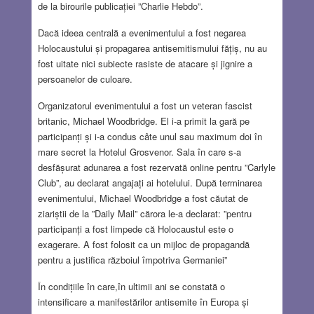
de la birourile publicației ”Charlie Hebdo”.
Dacă ideea centrală a evenimentului a fost negarea
Holocaustului și propagarea antisemitismului fățiș, nu au
fost uitate nici subiecte rasiste de atacare și jignire a
persoanelor de culoare.
Organizatorul evenimentului a fost un veteran fascist
britanic, Michael Woodbridge. El i-a primit la gară pe
participanți și i-a condus câte unul sau maximum doi în
mare secret la Hotelul Grosvenor. Sala în care s-a
desfășurat adunarea a fost rezervată online pentru ”Carlyle
Club”, au declarat angajați ai hotelului. După terminarea
evenimentului, Michael Woodbridge a fost căutat de
ziariștii de la ”Daily Mail” cărora le-a declarat: ”pentru
participanți a fost limpede că Holocaustul este o
exagerare. A fost folosit ca un mijloc de propagandă
pentru a justifica războiul împotriva Germaniei”
În condițiile în care,în ultimii ani se constată o
intensificare a manifestărilor antisemite în Europa și