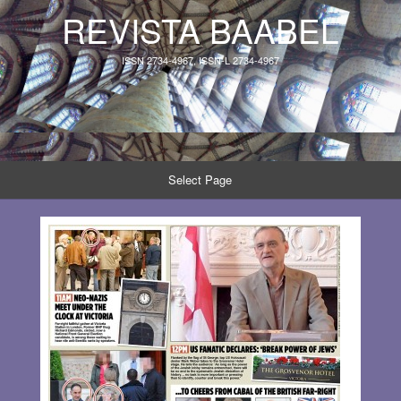
REVISTA BAABEL
ISSN 2734-4967, ISSN-L 2734-4967
Select Page