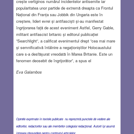
crește vertiginos numărul incidentelor antisemite iar
popularitatea unor partide de extremă dreapta ca Frontul
Național din Franța sau Jobbik din Ungaria este în
creștere, lideri evrei și antifasciști și-au manifestat
îngrijorarea față de acest eveniment Astfel, Gerry Gable,
militant antifascist britanic și editorul publicației
”Searchlight”, a calificat evenimentul drept ”cea mai mare
și semnificativă întâlnire a negaționiștilor Holocaustului
care s-a desfășurat vreodată în Marea Britanie. Este un
fenomen deosebit de îngrijorător”, a spus el
Eva Galambos
Opiniile exprimate în textele publicate nu reprezintă punctele de vedere ale
editorilor, redactorilor sau ale membrilor colegiului redacţional. Autorii îşi asumă
întreaga răspundere pentru conţinutul articolelor.