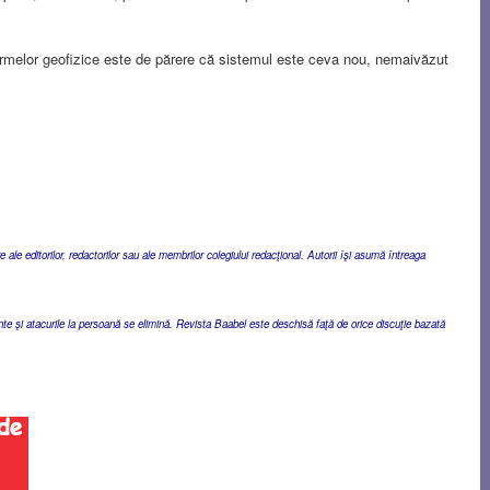
 armelor geofizice este de părere că sistemul este ceva nou, nemaivăzut
ale editorilor, redactorilor sau ale membrilor colegiului redacţional. Autorii îşi asumă întreaga
ente şi atacurile la persoană se elimină. Revista Baabel este deschisă faţă de orice discuţie bazată