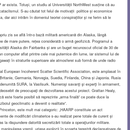
ar exista. Totuși, un studiu al Universității NorthWest susține că au
cataclismul. S-au căutat tot felul de motivații politice și economice
, dar aici intrăm în domeniul teoriei conspirațiilor și ne ferim să le
riu zis se află într-o bază militară americană din Alaska, lângă
ene de mare putere, rețea considerată o armă geofizică. Programul a
rsității Alaska din Fairbanks și are un buget recunoscut oficial de 30 de
 computer aflat printre cele mai puternice din lume, iar sistemul lui de
gawați în straturile superioare ale atmosferei sub formă de unde radio
al European Incoherent Scatter Scientific Association, este amplasat în
 Britanie, Germania, Norvegia, Suedia, Finlanda, China și Japonia. Rusia
, denumită SURA, la Vasilsurk. Numeroşi savanţi şi experţi în armament,
 deosebit de preocupaţi de dezvoltarea acestui proiect. Grattan Healy,
că este foarte posibil să reprezinte „arma finală” ce poate duce la
ăzboiul geoclimatic a devenit o realitate”.
 Princeton, este mult mai categoric: „HAARP constituie un act
nte de modificări climaterice s-au realizat pene totale de curent și
 la răspundere datorită secretizării totale a operaţiunilor militare.
anipularea vremii, uriaşe explozii în scoarţa terestră declanşatoare de