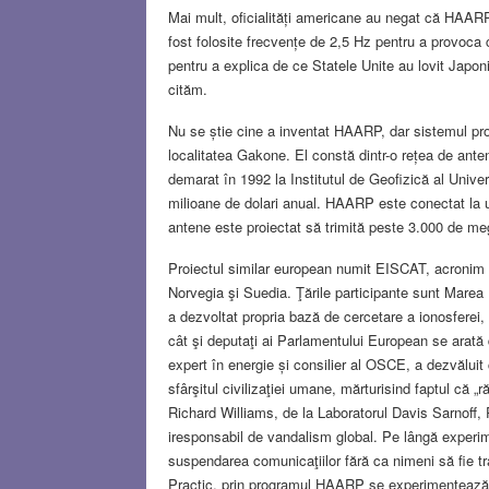
Mai mult, oficialități americane au negat că HAARP 
fost folosite frecvențe de 2,5 Hz pentru a provoca 
pentru a explica de ce Statele Unite au lovit Japonia
cităm.
Nu se știe cine a inventat HAARP, dar sistemul prop
localitatea Gakone. El constă dintr-o rețea de ant
demarat în 1992 la Institutul de Geofizică al Unive
milioane de dolari anual. HAARP este conectat la un
antene este proiectat să trimită peste 3.000 de me
Proiectul similar european numit EISCAT, acronim 
Norvegia şi Suedia. Ţările participante sunt Marea
a dezvoltat propria bază de cercetare a ionosferei
cât şi deputaţi ai Parlamentului European se arată
expert în energie și consilier al OSCE, a dezvăluit 
sfârşitul civilizaţiei umane, mărturisind faptul că „r
Richard Williams, de la Laboratorul Davis Sarnoff,
iresponsabil de vandalism global. Pe lângă experime
suspendarea comunicaţiilor fără ca nimeni să fie tras
Practic, prin programul HAARP se experimentează m