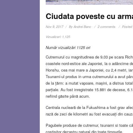
Ciudata poveste cu ar
Nov 9, 2017
By
Andrei Banc
2 comments
Posted 
Vizualizari:
1,125
Număr vizualizări 1125 ori
Cutremurul cu magnitudinea de 9,03 pe scara Richt
coastele nord-estice ale Japoniei, la o adâncime d
Honshu, cea mai mare a Japoniei, cu 2,4 metri, iar
Tsunami-ul produs in urma cutremurului a avut până l
de la țărm: a mutat vapoare, mașini, a distrus total
parțiale. Au fost inregistrate 15.881 de decese, 6.1
nefiind găsite până acum.
Centrala nucleară de la Fukushima a fost grav afecta
rază de zeci de kilometri au fost evacuați din cauza 
Pagubele produse de cutremur, tsunami si toate câ
costisitor dezastru natural din toate timpurile.