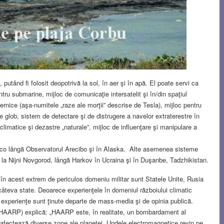
 putând fi folosit deopotrivă la sol, în aer şi în apă. El poate servi ca
tru submarine, mijloc de comunicaţie intersatelit şi în/din spaţiul
rnice (aşa-numitele „raze ale morţii” descrise de Tesla), mijloc pentru
pe glob, sistem de detectare şi de distrugere a navelor extraterestre în
limatice şi dezastre „naturale”, mijloc de influenţare şi manipulare a
.
ico lângă Observatorul Arecibo şi în Alaska. Alte asemenea sisteme
 la Nijni Novgorod, lângă Harkov în Ucraina şi în Duşanbe, Tadzhikistan.
 în acest extrem de periculos domeniu militar sunt Statele Unite, Rusia
câteva state. Deoarece experienţele în domeniul războiului climatic
e experienţe sunt ţinute departe de mass-media şi de opinia publică.
i HAARP) explică: „HAARP este, în realitate, un bombardament al
 afectează diverse zone ale planetei. Undele electromagnetice revin pe