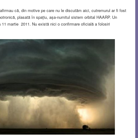
firmau că, din motive pe care nu le discutăm aici, cutremurul ar fi fost
hotronică, plasată în spațiu, așa-numitul sistem orbital HAARP. Un
a 11 martie 2011. Nu există nici o confirmare oficială a folosiri