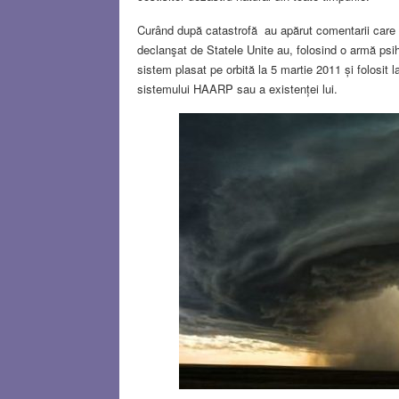
Curând după catastrofă au apărut comentarii care a
declanşat de Statele Unite au, folosind o armă psi
sistem plasat pe orbită la 5 martie 2011 și folosit l
sistemului HAARP sau a existenței lui.