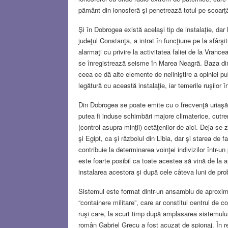
pământ din ionosferă şi penetrează totul pe scoar
Şi în Dobrogea există acelaşi tip de instalație, dar
judeţul Constanţa, a intrat în funcţiune pe la sfârş
alarmaţi cu privire la activitatea faliei de la Vranc
se înregistrează seisme în Marea Neagră. Baza din
ceea ce dă alte elemente de neliniştire a opiniei pu
legătură cu această instalaţie, iar temerile ruşilor î
Din Dobrogea se poate emite cu o frecvenţă uriaşă î
putea fi induse schimbări majore climaterice, cutre
(control asupra minţii) cetăţenilor de aici. Deja s
şi Egipt, ca şi războiul din Libia, dar şi starea d
contribuie la determinarea voinţei indivizilor într-
este foarte posibil ca toate acestea să vină de la 
instalarea acestora şi după cele câteva luni de pro
Sistemul este format dintr-un ansamblu de aproxima
“containere militare”, care ar constitui centrul d
ruşi care, la scurt timp după amplasarea sistemulu
român Gabriel Grecu a fost acuzat de spionaj. În re