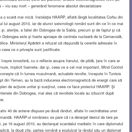
ţă – viu sau mort – generând fenomene absolut devastatoare
 la o scară mai mică. Instalaţia HAARP, aflată lângă localitatea Corbu din
itul lui august 2010, iar de atunci seismologii români sunt din ce în ce mai
ea şi, atenţie, a faliei din Dobrogea de la Sabla, precum şi de faptul şi că
 Dobrogea este şi foarte aproape de centrala nucleară de la Cernavodă,
blice. Ministerul Apărării a refuzat să răspundă la cererile adresate în
n ceea ce o priveşte sunt justificate.
nspre ionosferă, cu o reflexie asupra Iranului, de pildă, țara în care ar
mure, implicit foamete, dar şi, ceea ce e cel mai important, Mind Control
e zvoneşte că în lumea musulmană, actualele revolte, începute în Tunisia
e fapt din Yemen, au la bază inducerea electromagnetică de energii care să
un plan de acţiune unitar şi susţinut, ceea ce face proiectul HAARP. Şi
antenele din Dobrogea, mai ales că revoltele locale au izbucnit după
be.
tiv 40 de antene dispuse pe două rânduri, aflate în vecinătatea unor
e comandă. HAARP-ul românesc se pare că i-a deranjat destul de tare pe
i, pe 16 august 2010, au declanşat scandalul mediatic în care diplomatul
plică, la două zile, partea română a explulzat la rândul său un diplomat