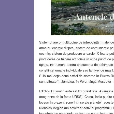
Sistemul are o multitudine de întrebuinţări malefice,
armă cu energie dirijată, sistem de comunicaţie pen
cosmic, sistem de producere a razelor X foarte pute
producerea de fulgere artificiale în orice punct de 
spaţiu, instrument pentru producerea de schimbări c
conştiinţei umane individuale sau la nivel de masă
SUA mai deţin două astfel de sisteme în Puerto R
sunt situate în Jamaica, în Peru, lângă Moscova –
Războiul climatic este astăzi o realitate. Avansate
(moştenire de la fosta URSS), China, India şi alte 
lovesc în prezent zone întinse ale planetei, acest
Nicholas Begich (un adversar activ al programulu
ionosferei cu unde radio extrem de puternice, care