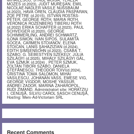
MOZES (d.2023), JUDIT MUREŞAN, EMIL
NICOLAE-NADLER VASILE NUSSBAUM
(d.2023), HAVA OREN, CLAUDIA PASPARAN,
ZOE PETRE (d.2015), ISTVÁN ROSTÁS-
PÉTER, GEORGE ROTH, MARIA ROTH,
VERONICA ROZENBERG TIBERIU ROTH
(d.2022) ERIKA SCHAFFER (d.2023), PAUL
SCHVEIGER (d.2020), GEORGE
SCHIMMERLING, ANDREI SCHWARTZ,
ILONA SIMON, IVAN SIPOS, SULAMITA
SOCEA, CARMEN STOIANOV, ELENA
STOICAN, LANIS ŞAHAZIZIAN (d.2024),
EDITH ŞIMŞENSOHN (d.2023), CSABA T.
SZABO, G. SEBESTYEN SZEKELY, JÚLIA
SZILÁGYI (d.2025), MIHÁLY SZILÁGYI GÁL,
EVA SZMUK (d.2024) , PETER SZMUK,
ZOLTÁN TIBORI SZABO, DANIELA
ŞTEFĂNESCU, THEODOR TOIVI(d.2024),
CRISTINA TOMA SALOMON, MIHAI
VASILESCU, JOHANAN VASS, EMESE VIG,
GEORGE VIGDOR, MOSHE YASSUR,
ANDREI ZADOR, MARINA ZAHAROPOL,
RUDI ZIMAND, Administratori site: HORATZIU
I. CENUŞĂ, SILVIU CAROL SASCH CENUŞĂ,
Hosting: Merx-Ad-Victoriam SRL
Recent Comments