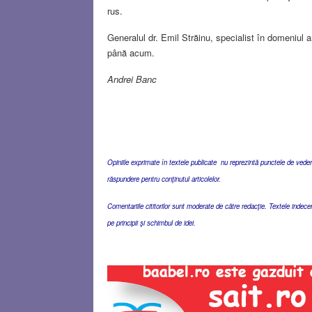
rus.
Generalul dr. Emil Străinu, specialist în domeniul
până acum.
Andrei Banc
Opiniile exprimate în textele publicate nu reprezintă punctele de vedere 
răspundere pentru conţinutul articolelor.
Comentariile cititorilor sunt moderate de către redacţie. Textele indec
pe principii şi schimbul de idei.