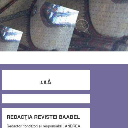
Decrease
Reset
Increase
A
A
A
font
font
font
size.
size.
size.
REDACŢIA REVISTEI BAABEL
Redactori fondatori şi responsabili: ANDREA