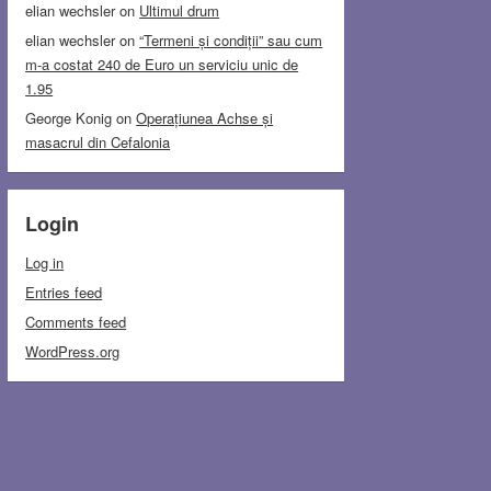
elian wechsler
on
Ultimul drum
elian wechsler
on
“Termeni și condiții” sau cum
m-a costat 240 de Euro un serviciu unic de
1.95
George Konig
on
Operațiunea Achse și
masacrul din Cefalonia
Login
Log in
Entries feed
Comments feed
WordPress.org