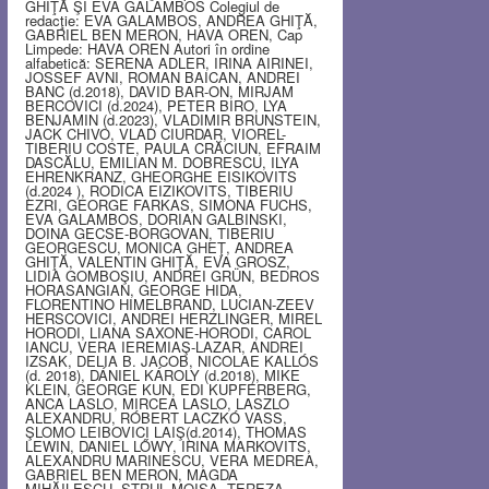
GHIŢĂ ŞI EVA GALAMBOS Colegiul de
redacţie: EVA GALAMBOS, ANDREA GHIŢĂ,
GABRIEL BEN MERON, HAVA OREN, Cap
Limpede: HAVA OREN Autori în ordine
alfabetică: SERENA ADLER, IRINA AIRINEI,
JOSSEF AVNI, ROMAN BAICAN, ANDREI
BANC (d.2018), DAVID BAR-ON, MIRJAM
BERCOVICI (d.2024), PETER BIRO, LYA
BENJAMIN (d.2023), VLADIMIR BRUNSTEIN,
JACK CHIVO, VLAD CIURDAR, VIOREL-
TIBERIU COSTE, PAULA CRĂCIUN, EFRAIM
DASCĂLU, EMILIAN M. DOBRESCU, ILYA
EHRENKRANZ, GHEORGHE EISIKOVITS
(d.2024 ), RODICA EIZIKOVITS, TIBERIU
EZRI, GEORGE FARKAS, SIMONA FUCHS,
EVA GALAMBOS, DORIAN GALBINSKI,
DOINA GECSE-BORGOVAN, TIBERIU
GEORGESCU, MONICA GHEŢ, ANDREA
GHIŢĂ, VALENTIN GHIŢĂ, EVA GROSZ,
LIDIA GOMBOŞIU, ANDREI GRÜN, BEDROS
HORASANGIAN, GEORGE HIDA,
FLORENTINO HIMELBRAND, LUCIAN-ZEEV
HERSCOVICI, ANDREI HERZLINGER, MIREL
HORODI, LIANA SAXONE-HORODI, CAROL
IANCU, VERA IEREMIAŞ-LAZAR, ANDREI
IZSAK, DELIA B. JACOB, NICOLAE KALLÓS
(d. 2018), DÁNIEL KÁROLY (d.2018), MIKE
KLEIN, GEORGE KUN, EDI KUPFERBERG,
ANCA LASLO, MIRCEA LASLO, LASZLO
ALEXANDRU, RÓBERT LACZKÓ VASS,
ŞLOMO LEIBOVICI LAIŞ(d.2014), THOMAS
LEWIN, DANIEL LŐWY, IRINA MARKOVITS,
ALEXANDRU MARINESCU, VERA MEDREA,
GABRIEL BEN MERON, MAGDA
MIHĂILESCU, STRUL MOISA, TEREZA