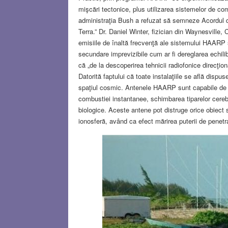
mişcări tectonice, plus utilizarea sistemelor de co
administraţia Bush a refuzat să semneze Acordul de
Terra.” Dr. Daniel Winter, fizician din Waynesville,
emisiile de înaltă frecvenţă ale sistemului HAARP 
secundare imprevizibile cum ar fi dereglarea echili
că „de la descoperirea tehnicii radiofonice direcţion
Datorită faptului că toate instalaţiile se află dispus
spaţiul cosmic. Antenele HAARP sunt capabile de a
combustiei instantanee, schimbarea tiparelor cereb
biologice. Aceste antene pot distruge orice obiect 
ionosferă, având ca efect mărirea puterii de penet