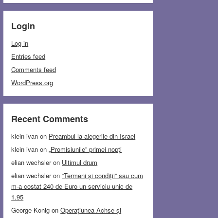
Login
Log in
Entries feed
Comments feed
WordPress.org
Recent Comments
klein ivan
on
Preambul la alegerile din Israel
klein ivan
on
„Promisiunile” primei nopți
elian wechsler
on
Ultimul drum
elian wechsler
on
“Termeni și condiții” sau cum
m-a costat 240 de Euro un serviciu unic de
1.95
George Konig
on
Operațiunea Achse și