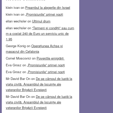
klein ivan
on
Preambul la alegerile din Israel
klein ivan
on
„Promisiunile” primei nopți
elian wechsler
on
Ultimul drum
elian wechsler
on
“Termeni și condiții” sau cum
m-a costat 240 de Euro un serviciu unic de
1.95
George Konig
on
Operațiunea Achse și
masacrul din Cefalonia
Cornel Moscovici
on
Poveștile emigrării
Eva Grosz
on
„Promisiunile” primei nopți
Eva Grosz
on
„Promisiunile” primei nopți
Mr David Bar On
on
De pe câmpul de luptă la
viața civilă. Ansamblul de locuințe ale
veteranilor Brigăzii Evreiești
Mr David Bar On
on
De pe câmpul de luptă la
viața civilă. Ansamblul de locuințe ale
veteranilor Brigăzii Evreiești