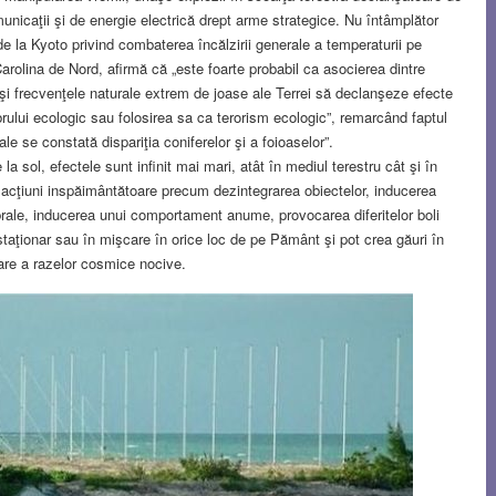
municaţii şi de energie electrică drept arme strategice. Nu întâmplător
 la Kyoto privind combaterea încălzirii generale a temperaturii pe
 Carolina de Nord, afirmă că „este foarte probabil ca asocierea dintre
şi frecvenţele naturale extrem de joase ale Terrei să declanşeze efecte
brului ecologic sau folosirea sa ca terorism ecologic”, remarcând faptul
ale se constată dispariţia coniferelor şi a foioaselor”.
e la sol, efectele sunt infinit mai mari, atât în mediul terestru cât şi în
cţiuni inspăimântătoare precum dezintegrarea obiectelor, inducerea
rale, inducerea unui comportament anume, provocarea diferitelor boli
staţionar sau în mişcare în orice loc de pe Pământ şi pot crea găuri în
rare a razelor cosmice nocive.