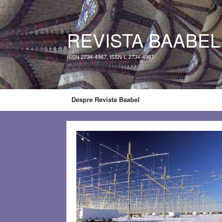
REVISTA BAABEL
ISSN 2734-4967, ISSN-L 2734-4967
Despre Revista Baabel