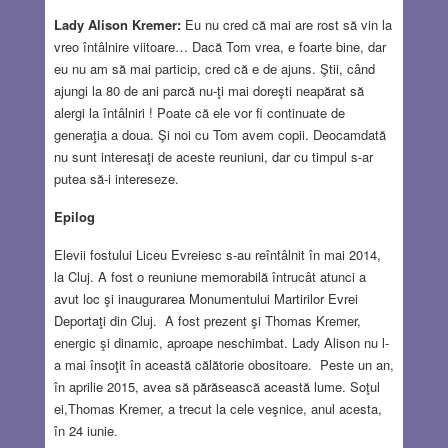
Lady Alison Kremer:
Eu nu cred că mai are rost să vin la
vreo întâlnire viitoare… Dacă Tom vrea, e foarte bine, dar
eu nu am să mai particip, cred că e de ajuns. Ştii, când
ajungi la 80 de ani parcă nu-ţi mai doreşti neapărat să
alergi la întâlniri ! Poate că ele vor fi continuate de
generaţia a doua. Şi noi cu Tom avem copii. Deocamdată
nu sunt interesaţi de aceste reuniuni, dar cu timpul s-ar
putea să-i intereseze.
Epilog
Elevii fostului Liceu Evreiesc s-au reîntâlnit în mai 2014,
la Cluj. A fost o reuniune memorabilă întrucât atunci a
avut loc şi inaugurarea Monumentului Martirilor Evrei
Deportaţi din Cluj. A fost prezent şi Thomas Kremer,
energic şi dinamic, aproape neschimbat. Lady Alison nu l-
a mai însoţit în această călătorie obositoare. Peste un an,
în aprilie 2015, avea să părăsească această lume. Soţul
ei,Thomas Kremer, a trecut la cele veşnice, anul acesta,
în 24 iunie.