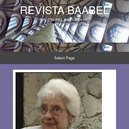
REVISTA BAABEL
ISSN 2734-4967, ISSN-L 2734-4967
Select Page