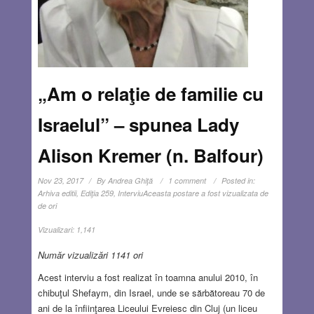
„Am o relaţie de familie cu
Israelul” – spunea Lady
Alison Kremer (n. Balfour)
Nov 23, 2017
By
Andrea Ghiţă
1 comment
Posted in:
Arhiva editii
,
Ediţia 259
,
Interviu
Aceasta postare a fost vizualizata de
de ori
Vizualizari:
1,141
Număr vizualizări 1141 ori
Acest interviu a fost realizat în toamna anului 2010, în
chibuţul Shefaym, din Israel, unde se sărbătoreau 70 de
ani de la înfiinţarea Liceului Evreiesc din Cluj (un liceu