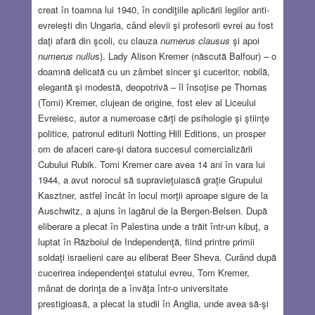
creat în toamna lui 1940, în condiţiile aplicării legilor anti-
evreieşti din Ungaria, când elevii şi profesorii evrei au fost
daţi afară din şcoli, cu clauza
numerus clausus
şi apoi
numerus nullu
s). Lady Alison Kremer (născută Balfour) – o
doamnă delicată cu un zâmbet sincer şi cuceritor, nobilă,
elegantă şi modestă, deopotrivă – îl însoţise pe Thomas
(Tomi) Kremer, clujean de origine, fost elev al Liceului
Evreiesc, autor a numeroase cărţi de psihologie şi ştiinţe
politice, patronul editurii Notting Hill Editions, un prosper
om de afaceri care-şi datora succesul comercializării
Cubului Rubik. Tomi Kremer care avea 14 ani în vara lui
1944, a avut norocul să supravieţuiască graţie Grupului
Kasztner, astfel încât în locul morţii aproape sigure de la
Auschwitz, a ajuns în lagărul de la Bergen-Belsen. După
eliberare a plecat în Palestina unde a trăit într-un kibuţ, a
luptat în Războiul de Independenţă, fiind printre primii
soldaţi israelieni care au eliberat Beer Sheva. Curând după
cucerirea independenţei statului evreu, Tom Kremer,
mânat de dorinţa de a învăţa într-o universitate
prestigioasă, a plecat la studii în Anglia, unde avea să-şi