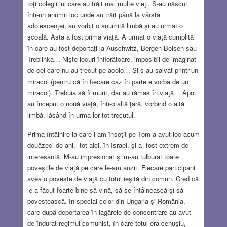
toţi colegii lui care au trăit mai multe vieţi. S-au născut
într-un anumit loc unde au trăit până la vârsta
adolescenţei, au vorbit o anumită limbă şi au urmat o
şcoală. Asta a fost prima viaţă. A urmat o viaţă cumplită
în care au fost deportaţi la Auschwitz, Bergen-Belsen sau
Treblinka… Nişte locuri înfiorătoare, imposibil de imaginat
de cei care nu au trecut pe acolo… Şi s-au salvat printr-un
miracol (pentru că în fiecare caz în parte e vorba de un
miracol). Trebuia să fi murit, dar au rămas în viaţă… Apoi
au început o nouă viaţă, într-o altă ţară, vorbind o altă
limbă, lăsând în urma lor tot trecutul.
Prima întâlnire la care l-am însoţit pe Tom a avut loc acum
douăzeci de ani, tot aici, în Israel, şi a fost extrem de
interesantă. M-au impresionat şi m-au tulburat toate
poveştile de viaţă pe care le-am auzit. Fiecare participant
avea o poveste de viaţă cu totul ieşită din comun. Cred că
le-a făcut foarte bine să vină, să se întâlnească şi să
povestească. În special celor din Ungaria şi România,
care după deportarea în lagărele de concentrare au avut
de îndurat regimul comunist, în care totul era cenuşiu,