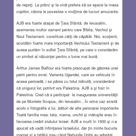
de nepoţi. La prânz şi la cină prefera să se aşeze la masa
copiilor, cărora le povestea o mulţime de lucruri amuzante.
AJB era foarte ataşat de Ţara Sfântă, de Ierusalim,
asemenea multor oameni pentru care Biblia, Vechiul şi
Noul Testament, constituie cărţi de căpătâi. Noi, scoţienii,
acordăm foarte mare importanţă Vechiului Testament şi de
aceea purtăm în suflet Ţara Sfântă, pe care o considerăm
un simbol al năzuinţei pentru o lume mai bună.
Arthur James Balfour era foarte preocupat de găsirea unei
patrii pentru evrei. Varianta Ugandei, care se vehicula în
aceea perioadă, i se părea cu totul ridicolă, considerând
că singurul loc potrivit era Palestina. AJB a şi fost în
Palestina. Cred că a participat la inaugurarea universităţii
de pe Muntele Scopus, din Ierusalim…În orice caz există
acolo o fotografie a lui, alături de alte persoane importante.
Toată familia mea: tata, mama, unchii şi mătuşile erau în
favoarea creării statului Israel. AJB a murit în 1930 şi n-a
apucat să vadă înfiinţarea Israelului, dar ţin minte bucuria
mamei şi a tatălui meu când Naţiunile Unite au adoptat