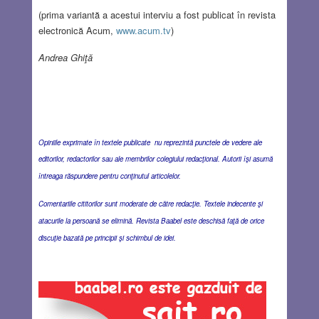
(prima variantă a acestui interviu a fost publicat în revista
electronică Acum,
www.acum.tv
)
Andrea Ghiţă
Opiniile exprimate în textele publicate nu reprezintă punctele de vedere ale
editorilor, redactorilor sau ale membrilor colegiului redacţional. Autorii îşi asumă
întreaga răspundere pentru conţinutul articolelor.
Comentariile cititorilor sunt moderate de către redacţie. Textele indecente şi
atacurile la persoană se elimină. Revista Baabel este deschisă faţă de orice
discuţie bazată pe principii şi schimbul de idei.