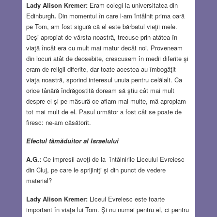
Lady Alison Kremer:
Eram colegi la universitatea din
Edinburgh
.
Din momentul în care l-am întâlnit prima oară
pe Tom, am fost sigură că el este bărbatul vieţii mele.
Deşi apropiat de vârsta noastră, trecuse prin atâtea în
viaţă încât era cu mult mai matur decât noi. Proveneam
din locuri atât de deosebite, crescusem în medii diferite şi
eram de religii diferite, dar toate acestea au îmbogăţit
viaţa noastră, sporind interesul unuia pentru celălalt. Ca
orice tânără îndrăgostită doream să ştiu cât mai mult
despre el şi pe măsură ce aflam mai multe, mă apropiam
tot mai mult de el. Pasul următor a fost cât se poate de
firesc: ne-am căsătorit.
Efectul tămăduitor al Israelului
A.G.:
Ce impresii aveţi de la întâlnirile Liceului Evreiesc
din Cluj, pe care le sprijiniţi şi din punct de vedere
material?
Lady Alison Kremer:
Liceul Evreiesc este foarte
important în viaţa lui Tom. Şi nu numai pentru el, ci pentru