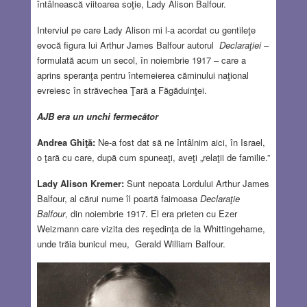
întâlnească viitoarea soţie, Lady Alison Balfour.
Interviul pe care Lady Alison mi l-a acordat cu gentileţe
evocă figura lui Arthur James Balfour autorul
Declaraţiei
–
formulată acum un secol, în noiembrie 1917 – care a
aprins speranţa pentru întemeierea căminului naţional
evreiesc în străvechea Ţară a Făgăduinţei.
AJB era un unchi fermecător
Andrea Ghiţă:
Ne-a fost dat să ne întâlnim aici, în Israel,
o ţară cu care, după cum spuneaţi, aveţi „relaţii de familie.”
Lady Alison Kremer:
Sunt nepoata Lordului Arthur James
Balfour, al cărui nume îl poartă faimoasa
Declaraţie
Balfour
, din noiembrie 1917. El era prieten cu Ezer
Weizmann care vizita des reşedinţa de la Whittingehame,
unde trăia bunicul meu, Gerald William Balfour.