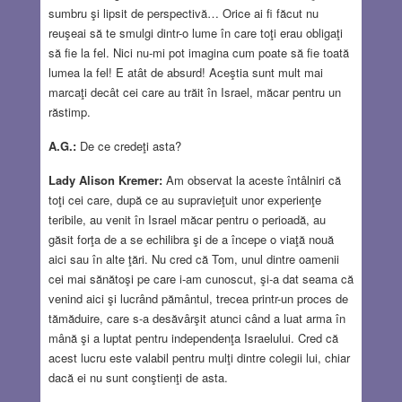
sumbru şi lipsit de perspectivă… Orice ai fi făcut nu
reuşeai să te smulgi dintr-o lume în care toţi erau obligaţi
să fie la fel. Nici nu-mi pot imagina cum poate să fie toată
lumea la fel! E atât de absurd! Aceştia sunt mult mai
marcaţi decât cei care au trăit în Israel, măcar pentru un
răstimp.
A.G.:
De ce credeţi asta?
Lady Alison Kremer:
Am observat la aceste întâlniri că
toţi cei care, după ce au supravieţuit unor experienţe
teribile, au venit în Israel măcar pentru o perioadă, au
găsit forţa de a se echilibra şi de a începe o viaţă nouă
aici sau în alte ţări. Nu cred că Tom, unul dintre oamenii
cei mai sănătoşi pe care i-am cunoscut, şi-a dat seama că
venind aici şi lucrând pământul, trecea printr-un proces de
tămăduire, care s-a desăvârşit atunci când a luat arma în
mână şi a luptat pentru independenţa Israelului. Cred că
acest lucru este valabil pentru mulţi dintre colegii lui, chiar
dacă ei nu sunt conştienţi de asta.