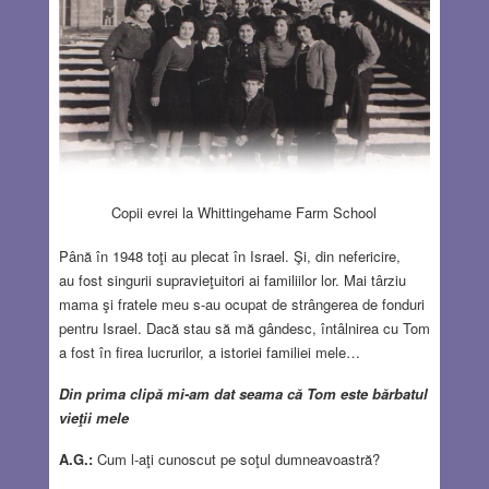
Copii evrei la Whittingehame Farm School
Până în 1948 toţi au plecat în Israel. Şi, din nefericire,
au fost singurii supravieţuitori ai familiilor lor. Mai târziu
mama şi fratele meu s-au ocupat de strângerea de fonduri
pentru Israel. Dacă stau să mă gândesc, întâlnirea cu Tom
a fost în firea lucrurilor, a istoriei familiei mele…
Din prima clipă mi-am dat seama că Tom este bărbatul
vieţii mele
A.G.:
Cum l-aţi cunoscut pe soţul dumneavoastră?