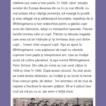
clădirea cea mare a fost pustie. În 1938, când situaţia
evreilor din Europa devenea din ce în ce mai dificilă, nu
mai puteau să-şi câştige existenţa, să meargă la şcoală
şi erau obligaţi să-şi părăsească locuinţele, reşedinţa de la
Whittingehame a fost redeschisă pentru a găzdui copii
evrei din Germania, aduşi cu transporturi speciale. Fiecare
familie trimitea câte un copil. Părinţii nu bănuiau tragedia
care avea să se întâmple şi îşi trimiteau doar unul dintre
copii… Uneori chiar singurul copil. Aşa au ajuns la
Whittingehame vreo şaptezeci de copii cu vârstele
cuprinse între şapte şi treisprezece ani, care au învăţat
acolo să cultive pământul, la aşa numita Whittingehame
Farm School. Din câte ţin minte au mai venit câţiva în
1939 şi chiar în 1940. După aceea niciunul. Au stat acolo
pe toată durata războiului, au învăţat şi au lucrat la fermă.
Erau vremuri grele, de război. Îmi amintesc că de ziua de
naştere a fiecăruia le duceam prăjituri. Mi-ar fi plăcut tare
mult să mă joc cu ei, dar eram o fetiţă mică.