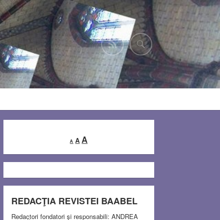
Decrease
Reset
Increase
A
A
A
font
font
font
size.
size.
size.
REDACŢIA REVISTEI BAABEL
Redactori fondatori şi responsabili: ANDREA