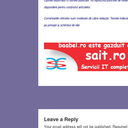
Opiniile exprimate în textele publicate nu reprezintă punctele de vedere 
răspundere pentru conţinutul articolelor.
Comentariile cititorilor sunt moderate de către redacţie. Textele indec
pe principii şi schimbul de idei.
Leave a Reply
Your email address will not be published.
Required