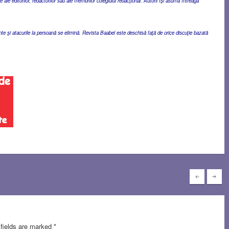
ale editorilor, redactorilor sau ale membrilor colegiului redacţional. Autorii îşi asumă întreaga
ente şi atacurile la persoană se elimină. Revista Baabel este deschisă faţă de orice discuţie bazată
 fields are marked
*