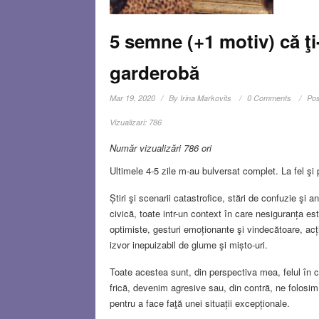
5 semne (+1 motiv) că ţi
garderobă
Mar 19, 2020
By
Irina Markovits
0 Comments
Pos
Vizualizari:
786
Număr vizualizări 786 ori
Ultimele 4-5 zile m-au bulversat complet. La fel şi
Știri şi scenarii catastrofice, stări de confuzie şi 
civică, toate intr-un context în care nesiguranța es
optimiste, gesturi emoționante şi vindecătoare, acț
izvor inepuizabil de glume şi mișto-uri.
Toate acestea sunt, din perspectiva mea, felul în
frică, devenim agresive sau, din contră, ne folosim 
pentru a face faţă unei situații excepționale.