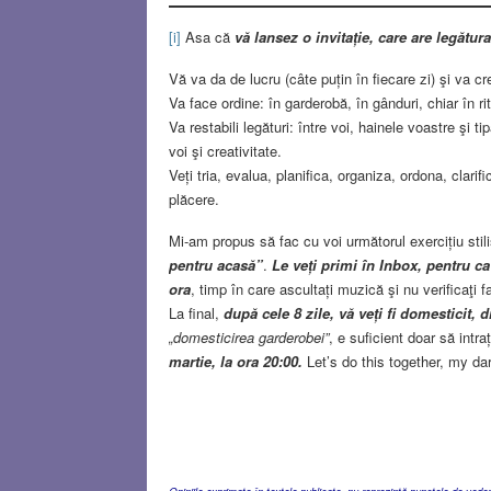
[i]
Asa că
vă lansez o invitație, care are legătu
Vă va da de lucru (câte puțin în fiecare zi) şi va cr
Va face ordine: în garderobă, în gânduri, chiar în rit
Va restabili legături: între voi, hainele voastre şi t
voi şi creativitate.
Veți tria, evalua, planifica, organiza, ordona, clari
plăcere.
Mi-am propus să fac cu voi următorul exercițiu stil
pentru acasă”
.
Le veți primi în Inbox, pentru c
ora
, timp în care ascultați muzică şi nu verificaţi 
La final,
după cele 8 zile, vă veți fi domesticit, 
„domesticirea garderobei”
, e suficient doar să intra
martie, la ora 20:00.
Let’s do this together, my da