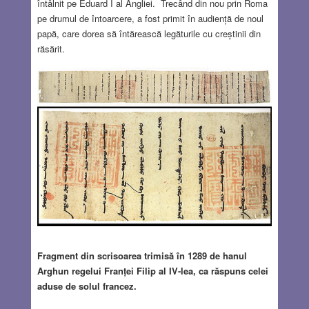
întâlnit pe Eduard I al Angliei. Trecând din nou prin Roma
pe drumul de întoarcere, a fost primit în audiență de noul
papă, care dorea să întărească legăturile cu creștinii din
răsărit.
Fragment din scrisoarea trimisă în 1289 de hanul
Arghun regelui Franței Filip al IV-lea, ca răspuns celei
aduse de solul francez.