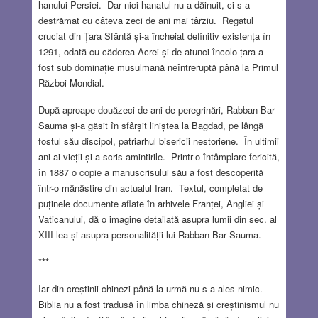
hanului Persiei. Dar nici hanatul nu a dăinuit, ci s-a
destrămat cu câteva zeci de ani mai târziu. Regatul
cruciat din Țara Sfântă și-a încheiat definitiv existența în
1291, odată cu căderea Acrei și de atunci încolo țara a
fost sub dominație musulmană neîntreruptă până la Primul
Război Mondial.
După aproape douăzeci de ani de peregrinări, Rabban Bar
Sauma și-a găsit în sfârșit liniștea la Bagdad, pe lângă
fostul său discipol, patriarhul bisericii nestoriene. În ultimii
ani ai vieții și-a scris amintirile. Printr-o întâmplare fericită,
în 1887 o copie a manuscrisului său a fost descoperită
într-o mănăstire din actualul Iran. Textul, completat de
puținele documente aflate în arhivele Franței, Angliei și
Vaticanului, dă o imagine detailată asupra lumii din sec. al
XIII-lea și asupra personalității lui Rabban Bar Sauma.
***
Iar din creștinii chinezi până la urmă nu s-a ales nimic.
Biblia nu a fost tradusă în limba chineză și creștinismul nu