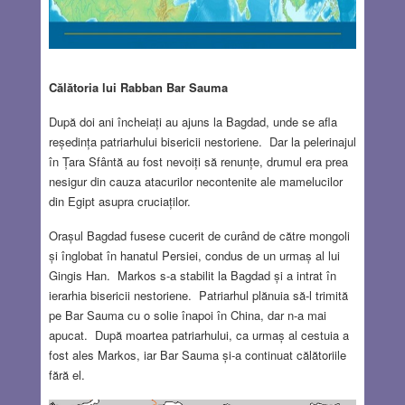
Călătoria lui Rabban Bar Sauma
După doi ani încheiați au ajuns la Bagdad, unde se afla
reședința patriarhului bisericii nestoriene. Dar la pelerinajul
în Țara Sfântă au fost nevoiți să renunțe, drumul era prea
nesigur din cauza atacurilor necontenite ale mamelucilor
din Egipt asupra cruciaților.
Orașul Bagdad fusese cucerit de curând de către mongoli
și înglobat în hanatul Persiei, condus de un urmaș al lui
Gingis Han. Markos s-a stabilit la Bagdad și a intrat în
ierarhia bisericii nestoriene. Patriarhul plănuia să-l trimită
pe Bar Sauma cu o solie înapoi în China, dar n-a mai
apucat. După moartea patriarhului, ca urmaș al cestuia a
fost ales Markos, iar Bar Sauma și-a continuat călătoriile
fără el.