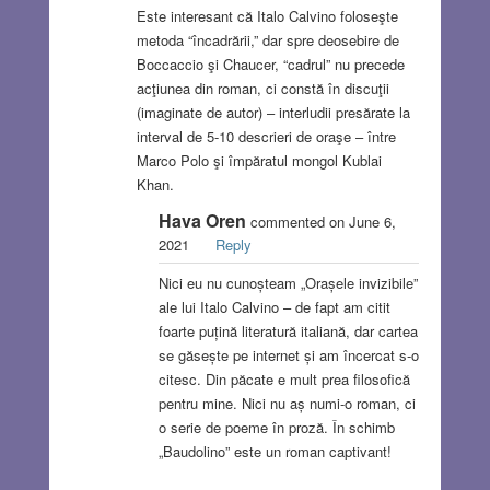
Este interesant că Italo Calvino foloseşte
metoda “încadrării,” dar spre deosebire de
Boccaccio şi Chaucer, “cadrul” nu precede
acţiunea din roman, ci constă în discuţii
(imaginate de autor) – interludii presărate la
interval de 5-10 descrieri de oraşe – între
Marco Polo şi împăratul mongol Kublai
Khan.
Hava Oren
commented on June 6,
2021
Reply
Nici eu nu cunoșteam „Orașele invizibile”
ale lui Italo Calvino – de fapt am citit
foarte puțină literatură italiană, dar cartea
se găsește pe internet și am încercat s-o
citesc. Din păcate e mult prea filosofică
pentru mine. Nici nu aș numi-o roman, ci
o serie de poeme în proză. În schimb
„Baudolino” este un roman captivant!