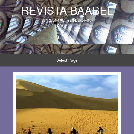
REVISTA BAABEL
ISSN 2734-4967, ISSN-L 2734-4967
Select Page