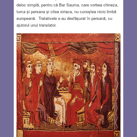
deloc simplă, pentru că Bar Sauma, care vorbea chineza,
turca și persana și citea siriaca, nu cunoștea nicio limbă
europeană. Tratativele s-au desfășurat în persană, cu
ajutorul unui translator.