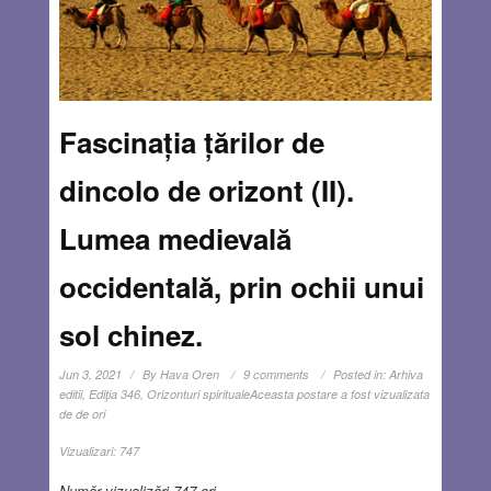
Fascinația țărilor de
dincolo de orizont (II).
Lumea medievală
occidentală, prin ochii unui
sol chinez.
Jun 3, 2021
By
Hava Oren
9 comments
Posted in:
Arhiva
editii
,
Ediţia 346
,
Orizonturi spirituale
Aceasta postare a fost vizualizata
de de ori
Vizualizari:
747
Număr vizualizări 747 ori