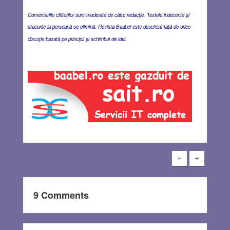
Comentariile cititorilor sunt moderate de către redacţie. Textele indecente şi
atacurile la persoană se elimină. Revista Baabel este deschisă faţă de orice
discuţie bazată pe principii şi schimbul de idei.
9 Comments