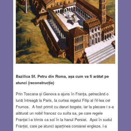
Bazilica Sf. Petru din Roma, așa cum va fi arătat pe
atunci (reconstrucție)
Prin Toscana și Genova a ajuns în Franța, petrecând o
lună întreagă la Paris, la curtea regelui Filip al IV-lea cel
Frumos. A fost primit cu daruri bogate, iar la plecare i s-a
alăturat un nobil francez cu suita sa, pe care regele
Franței l-a trimis ca sol în la hanul Persiei. Apoi în sudul
Franței, care pe atunci aparținea coroanei engleze, l-a