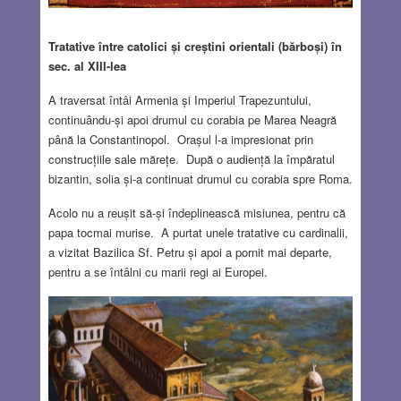
Tratative între catolici și creștini orientali (bărboși) în
sec. al XIII-lea
A traversat întâi Armenia și Imperiul Trapezuntului,
continuându-și apoi drumul cu corabia pe Marea Neagră
până la Constantinopol. Orașul l-a impresionat prin
construcțiile sale mărețe. După o audiență la împăratul
bizantin, solia și-a continuat drumul cu corabia spre Roma.
Acolo nu a reușit să-și îndeplinească misiunea, pentru că
papa tocmai murise. A purtat unele tratative cu cardinalii,
a vizitat Bazilica Sf. Petru și apoi a pornit mai departe,
pentru a se întâlni cu marii regi ai Europei.