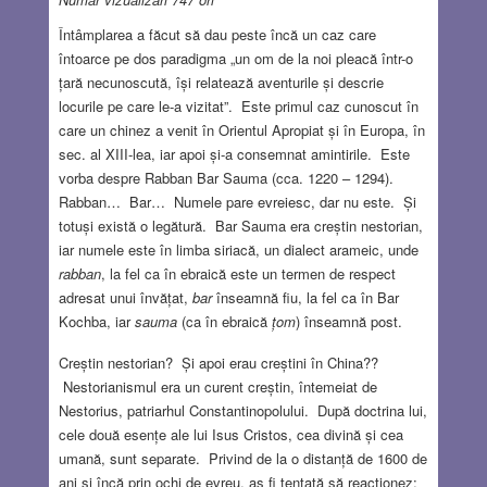
Întâmplarea a făcut să dau peste încă un caz care
întoarce pe dos paradigma „un om de la noi pleacă într-o
țară necunoscută, își relatează aventurile și descrie
locurile pe care le-a vizitat”. Este primul caz cunoscut în
care un chinez a venit în Orientul Apropiat și în Europa, în
sec. al XIII-lea, iar apoi și-a consemnat amintirile. Este
vorba despre Rabban Bar Sauma (cca. 1220 – 1294).
Rabban… Bar… Numele pare evreiesc, dar nu este. Și
totuși există o legătură. Bar Sauma era creștin nestorian,
iar numele este în limba siriacă, un dialect arameic, unde
rabban
, la fel ca în ebraică este un termen de respect
adresat unui învățat,
bar
înseamnă fiu, la fel ca în Bar
Kochba, iar
sauma
(ca în ebraică
țom
) înseamnă post.
Creștin nestorian? Și apoi erau creștini în China??
Nestorianismul era un curent creștin, întemeiat de
Nestorius, patriarhul Constantinopolului. După doctrina lui,
cele două esențe ale lui Isus Cristos, cea divină și cea
umană, sunt separate. Privind de la o distanță de 1600 de
ani și încă prin ochi de evreu, aș fi tentată să reacționez: