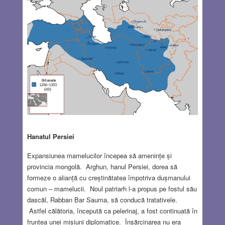
Hanatul Persiei
Expansiunea mamelucilor începea să amenințe și
provincia mongolă. Arghun, hanul Persiei, dorea să
formeze o alianță cu creștinătatea împotriva dușmanului
comun – mamelucii. Noul patriarh l-a propus pe fostul său
dascăl, Rabban Bar Sauma, să conducă tratativele.
Astfel călătoria, începută ca pelerinaj, a fost continuată în
fruntea unei misiuni diplomatice. Însărcinarea nu era