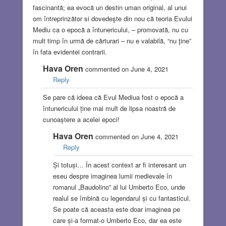
fascinantă; ea evocă un destin uman original, al unui
om întreprinzător si dovedeşte din nou că teoria Evului
Mediu ca o epocă a întunericului, – promovată, nu cu
mult timp în urmă de cărturari – nu e valabilă, “nu ţine”
în fata evidentei contrarii.
Hava Oren
commented on June 4, 2021
Reply
Se pare că ideea că Evul Mediua fost o epocă a
întunericului ține mai mult de lipsa noastră de
cunoaștere a acelei epoci!
Hava Oren
commented on June 4, 2021
Reply
Și totuși… În acest context ar fi interesant un
eseu despre imaginea lumii medievale în
romanul „Baudolino” al lui Umberto Eco, unde
realul se îmbină cu legendarul și cu fantasticul.
Se poate că aceasta este doar imaginea pe
care și-a format-o Umberto Eco, dar ea este