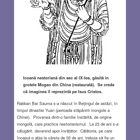
Icoană nestoriană din sec al IX-lea, găsită în
grotele Mogao din China (restaurată). Se crede
că imaginea îl reprezintă pe Isus Cristos.
Rabban Bar Sauma s-a născut în Beijingul de astăzi, în
timpul dinastiei Yuan (perioada stăpânirii mongole a
Chinei). Provenea dintr-o familie înstărită, de origine
mongolă, care practica nestorianismul. La 23 de ani s-a
călugărit, devenind apoi învățător. Călătoria, pe care
început-o abia la vârsta de 55 de ani, trebuia să fie un