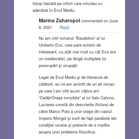
totuși bazată pe mituri care circulau cu
adevărat în Evul Mediu.
Marina Zaharopol
commented on June
6, 2021
Reply
Nu am citit romanul “Baudolino” al lui
Umberto Eco, care pare extrem de
interesant, cu atât mai mult cu cât Eco era
un medievalist, pe lângă multiplele lui
preocupări şi ocupaţii.
Legat de Evul Mediu şi de literatura de
călătorii, eu mi-am amintit de un alt roman
pe care l-am citit acum câţiva ani:
“Cetăţi/Oraşe invizibile” al lui Italo Calvino.
Lucrarea constă din descrierile (fictive) de
către Marco Polo a unor oraşe din vastul
Imperiu Mongol şi sunt de fapt parabole ale
condiţiei umane şi pretexte de a medita
asupra unor probleme filozofice.