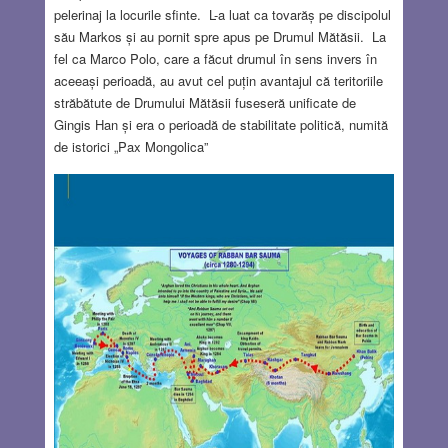
pelerinaj la locurile sfinte. L-a luat ca tovarăș pe discipolul
său Markos și au pornit spre apus pe Drumul Mătăsii. La
fel ca Marco Polo, care a făcut drumul în sens invers în
aceeași perioadă, au avut cel puțin avantajul că teritoriile
străbătute de Drumului Mătăsii fuseseră unificate de
Gingis Han și era o perioadă de stabilitate politică, numită
de istorici „Pax Mongolica”