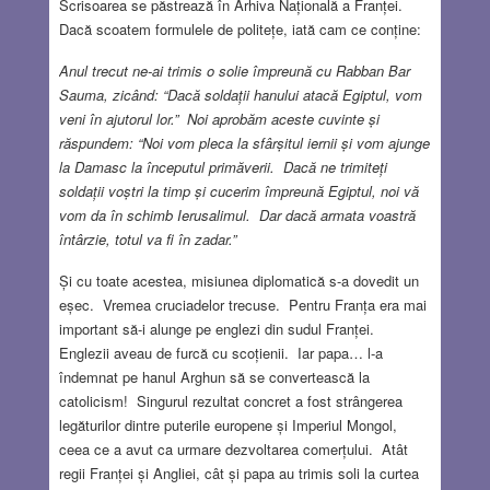
Scrisoarea se păstrează în Arhiva Națională a Franței.
Dacă scoatem formulele de politețe, iată cam ce conține:
Anul trecut ne-ai trimis o solie împreună cu Rabban Bar
Sauma, zicând: “Dacă soldații hanului atacă Egiptul, vom
veni în ajutorul lor.” Noi aprobăm aceste cuvinte și
răspundem: “Noi vom pleca la sfârșitul iernii și vom ajunge
la Damasc la începutul primăverii. Dacă ne trimiteți
soldații voștri la timp și cucerim împreună Egiptul, noi vă
vom da în schimb Ierusalimul. Dar dacă armata voastră
întârzie, totul va fi în zadar.”
Și cu toate acestea, misiunea diplomatică s-a dovedit un
eșec. Vremea cruciadelor trecuse. Pentru Franța era mai
important să-i alunge pe englezi din sudul Franței.
Englezii aveau de furcă cu scoțienii. Iar papa… l-a
îndemnat pe hanul Arghun să se convertească la
catolicism! Singurul rezultat concret a fost strângerea
legăturilor dintre puterile europene și Imperiul Mongol,
ceea ce a avut ca urmare dezvoltarea comerțului. Atât
regii Franței și Angliei, cât și papa au trimis soli la curtea