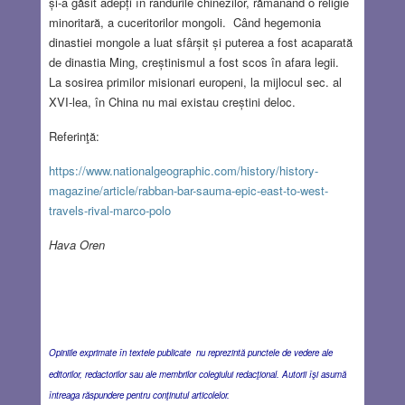
și-a găsit adepți în rândurile chinezilor, rămânând o religie
minoritară, a cuceritorilor mongoli. Când hegemonia
dinastiei mongole a luat sfârșit și puterea a fost acaparată
de dinastia Ming, creștinismul a fost scos în afara legii.
La sosirea primilor misionari europeni, la mijlocul sec. al
XVI-lea, în China nu mai existau creștini deloc.
Referinţă:
https://www.nationalgeographic.com/history/history-
magazine/article/rabban-bar-sauma-epic-east-to-west-
travels-rival-marco-polo
Hava Oren
Opiniile exprimate în textele publicate nu reprezintă punctele de vedere ale
editorilor, redactorilor sau ale membrilor colegiului redacţional. Autorii îşi asumă
întreaga răspundere pentru conţinutul articolelor.