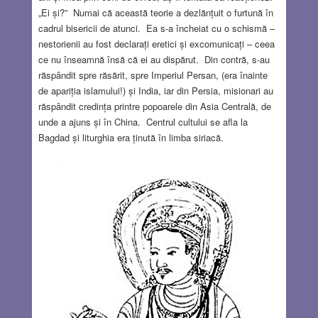
„Ei și?” Numai că această teorie a dezlănțuit o furtună în
cadrul bisericii de atunci. Ea s-a încheiat cu o schismă –
nestorienii au fost declarați eretici și excomunicați – ceea
ce nu înseamnă însă că ei au dispărut. Din contră, s-au
răspândit spre răsărit, spre Imperiul Persan, (era înainte
de apariția islamului!) și India, iar din Persia, misionari au
răspândit credința printre popoarele din Asia Centrală, de
unde a ajuns și în China. Centrul cultului se afla la
Bagdad și liturghia era ținută în limba siriacă.