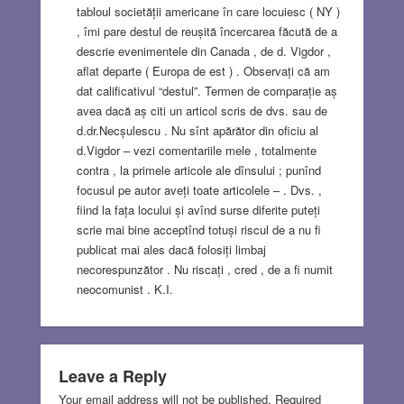
tabloul societății americane în care locuiesc ( NY )
, îmi pare destul de reușită încercarea făcută de a
descrie evenimentele din Canada , de d. Vigdor ,
aflat departe ( Europa de est ) . Observați că am
dat calificativul “destul”. Termen de comparație aș
avea dacă aș citi un articol scris de dvs. sau de
d.dr.Necșulescu . Nu sînt apărător din oficiu al
d.Vigdor – vezi comentariile mele , totalmente
contra , la primele articole ale dînsului ; punînd
focusul pe autor aveți toate articolele – . Dvs. ,
fiind la fața locului și avînd surse diferite puteți
scrie mai bine acceptînd totuși riscul de a nu fi
publicat mai ales dacă folosiți limbaj
necorespunzător . Nu riscați , cred , de a fi numit
neocomunist . K.I.
Leave a Reply
Your email address will not be published.
Required