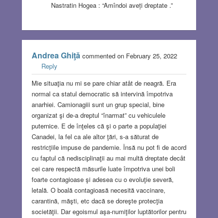
Nastratin Hogea : “Amîndoi aveți dreptate .”
Andrea Ghiţă
commented on February 25, 2022
Reply
Mie situaţia nu mi se pare chiar atât de neagră. Era
normal ca statul democratic să intervină împotriva
anarhiei. Camionagiii sunt un grup special, bine
organizat şi de-a dreptul “înarmat” cu vehiculele
puternice. E de înţeles că şi o parte a populaţiei
Canadei, la fel ca ale altor ţări, s-a săturat de
restricţiile impuse de pandemie. Însă nu pot fi de acord
cu faptul că nedisciplinaţii au mai multă dreptate decât
cei care respectă măsurile luate împotriva unei boli
foarte contagioase şi adesea cu o evoluţie severă,
letală. O boală contagioasă necesită vaccinare,
carantină, măşti, etc dacă se doreşte protecţia
societăţii. Dar egoismul aşa-numiţilor luptătorilor pentru