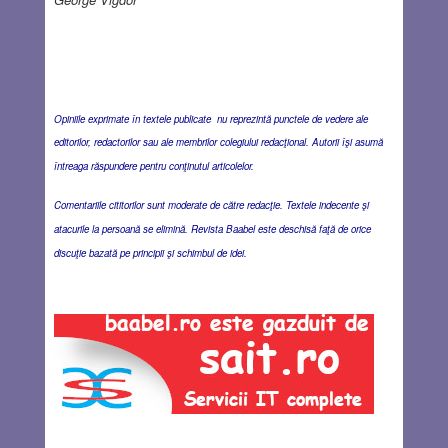
Opiniile exprimate în textele publicate nu reprezintă punctele de vedere ale
editorilor, redactorilor sau ale membrilor colegiului redacţional. Autorii îşi asumă
întreaga răspundere pentru conţinutul articolelor.
Comentariile cititorilor sunt moderate de către redacţie. Textele indecente şi
atacurile la persoană se elimină. Revista Baabel este deschisă faţă de orice
discuţie bazată pe principii şi schimbul de idei.