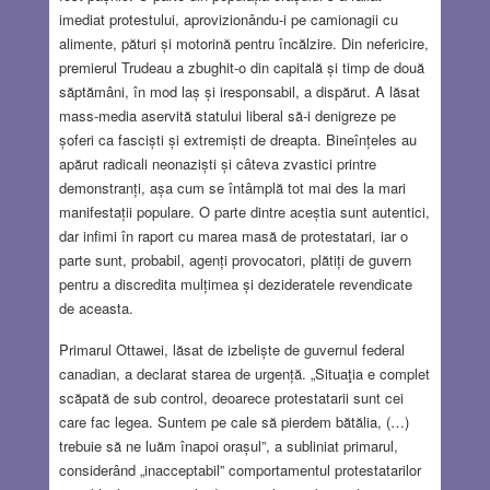
imediat protestului, aprovizionându-i pe camionagii cu
alimente, pături și motorină pentru încălzire. Din nefericire,
premierul Trudeau a zbughit-o din capitală și timp de două
săptămâni, în mod laș și iresponsabil, a dispărut. A lăsat
mass-media aservită statului liberal să-i denigreze pe
șoferi ca fasciști și extremiști de dreapta. Bineînțeles au
apărut radicali neonaziști și câteva zvastici printre
demonstranți, așa cum se întâmplă tot mai des la mari
manifestații populare. O parte dintre aceștia sunt autentici,
dar infimi în raport cu marea masă de protestatari, iar o
parte sunt, probabil, agenți provocatori, plătiți de guvern
pentru a discredita mulțimea și dezideratele revendicate
de aceasta.
Primarul Ottawei, lăsat de izbeliște de guvernul federal
canadian, a declarat starea de urgență. „Situaţia e complet
scăpată de sub control, deoarece protestatarii sunt cei
care fac legea. Suntem pe cale să pierdem bătălia, (…)
trebuie să ne luăm înapoi orașul”, a subliniat primarul,
considerând „inacceptabil” comportamentul protestatarilor