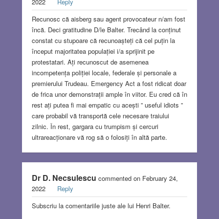
2022
Reply
Recunosc că aisberg sau agent provocateur n/am fost
încă. Deci gratitudine D/le Balter. Trecând la conținut
constat cu stupoare că recunoașteți că cel puțin la
început majoritatea populației i/a sprijinit pe
protestatari. Ați recunoscut de asemenea
incompetența poliției locale, federale și personale a
premierului Trudeau. Emergency Act a fost ridicat doar
de frica unor demonstrații ample în viitor. Eu cred că în
rest ați putea fi mai empatic cu acești ” useful idiots ”
care probabil vă transportă cele necesare traiului
zilnic. În rest, gargara cu trumpism și cercuri
ultrareacționare vă rog să o folosiți în altă parte.
Dr D. Necsulescu
commented on February 24,
2022
Reply
Subscriu la comentariile juste ale lui Henri Balter.