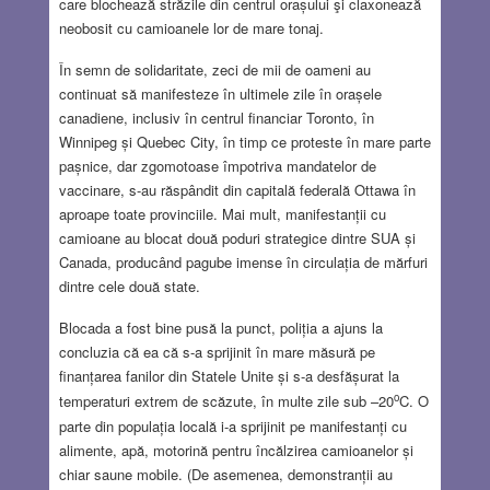
care blochează străzile din centrul orașului şi claxonează
neobosit cu camioanele lor de mare tonaj.
În semn de solidaritate, zeci de mii de oameni au
continuat să manifesteze în ultimele zile în orașele
canadiene, inclusiv în centrul financiar Toronto, în
Winnipeg și Quebec City, în timp ce proteste în mare parte
pașnice, dar zgomotoase împotriva mandatelor de
vaccinare, s-au răspândit din capitală federală Ottawa în
aproape toate provinciile. Mai mult, manifestanții cu
camioane au blocat două poduri strategice dintre SUA și
Canada, producând pagube imense în circulația de mărfuri
dintre cele două state.
Blocada a fost bine pusă la punct, poliția a ajuns la
concluzia că ea că s-a sprijinit în mare măsură pe
finanțarea fanilor din Statele Unite și s-a desfășurat la
o
temperaturi extrem de scăzute, în multe zile sub –20
C. O
parte din populația locală i-a sprijinit pe manifestanți cu
alimente, apă, motorină pentru încălzirea camioanelor și
chiar saune mobile. (De asemenea, demonstranții au