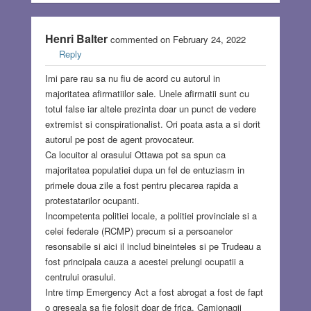
Henri Balter
commented on February 24, 2022
Reply
Imi pare rau sa nu fiu de acord cu autorul in
majoritatea afirmatiilor sale. Unele afirmatii sunt cu
totul false iar altele prezinta doar un punct de vedere
extremist si conspirationalist. Ori poata asta a si dorit
autorul pe post de agent provocateur.
Ca locuitor al orasului Ottawa pot sa spun ca
majoritatea populatiei dupa un fel de entuziasm in
primele doua zile a fost pentru plecarea rapida a
protestatarilor ocupanti.
Incompetenta politiei locale, a politiei provinciale si a
celei federale (RCMP) precum si a persoanelor
resonsabile si aici il includ bineinteles si pe Trudeau a
fost principala cauza a acestei prelungi ocupatii a
centrului orasului.
Intre timp Emergency Act a fost abrogat a fost de fapt
o greseala sa fie folosit doar de frica. Camionagii