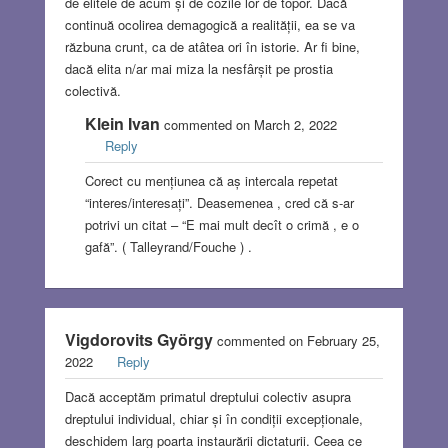
de elitele de acum și de cozile lor de topor. Dacă
continuă ocolirea demagogică a realității, ea se va
răzbuna crunt, ca de atâtea ori în istorie. Ar fi bine,
dacă elita n/ar mai miza la nesfârșit pe prostia
colectivă.
Klein Ivan
commented on March 2, 2022
Reply
Corect cu mențiunea că aș intercala repetat
“interes/interesați”. Deasemenea , cred că s-ar
potrivi un citat – “E mai mult decît o crimă , e o
gafă”. ( Talleyrand/Fouche ) .
Vigdorovits György
commented on February 25,
2022
Reply
Dacă acceptăm primatul dreptului colectiv asupra
dreptului individual, chiar și în condiții excepționale,
deschidem larg poarta instaurării dictaturii. Ceea ce