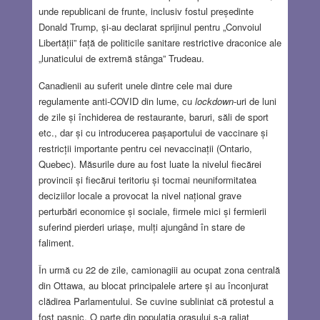
unde republicani de frunte, inclusiv fostul președinte
Donald Trump, și-au declarat sprijinul pentru „Convoiul
Libertății” față de politicile sanitare restrictive draconice ale
„lunaticului de extremă stânga” Trudeau.
Canadienii au suferit unele dintre cele mai dure
regulamente anti-COVID din lume, cu
lockdown
-uri de luni
de zile și închiderea de restaurante, baruri, săli de sport
etc., dar și cu introducerea pașaportului de vaccinare și
restricții importante pentru cei nevaccinații (Ontario,
Quebec). Măsurile dure au fost luate la nivelul fiecărei
provincii și fiecărui teritoriu și tocmai neuniformitatea
deciziilor locale a provocat la nivel național grave
perturbări economice și sociale, firmele mici și fermierii
suferind pierderi uriașe, mulți ajungând în stare de
faliment.
În urmă cu 22 de zile, camionagiii au ocupat zona centrală
din Ottawa, au blocat principalele artere și au înconjurat
clădirea Parlamentului. Se cuvine subliniat că protestul a
fost pașnic. O parte din populația orașului s-a raliat