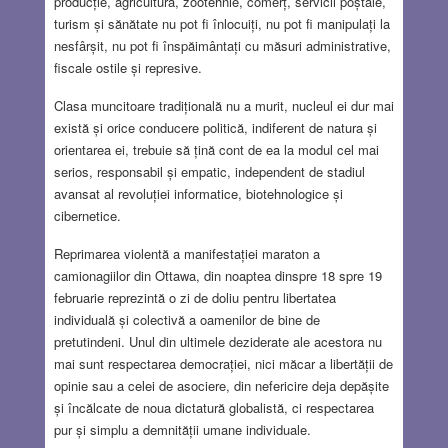
producție, agricultură, zootehnie, comerț, servicii poștale,
turism și sănătate nu pot fi înlocuiți, nu pot fi manipulați la
nesfârșit, nu pot fi înspăimântați cu măsuri administrative,
fiscale ostile și represive.
Clasa muncitoare tradițională nu a murit, nucleul ei dur mai
există și orice conducere politică, indiferent de natura și
orientarea ei, trebuie să țină cont de ea la modul cel mai
serios, responsabil și empatic, independent de stadiul
avansat al revoluției informatice, biotehnologice și
cibernetice.
Reprimarea violentă a manifestației maraton a
camionagiilor din Ottawa, din noaptea dinspre 18 spre 19
februarie reprezintă o zi de doliu pentru libertatea
individuală și colectivă a oamenilor de bine de
pretutindeni. Unul din ultimele deziderate ale acestora nu
mai sunt respectarea democrației, nici măcar a libertății de
opinie sau a celei de asociere, din nefericire deja depășite
și încălcate de noua dictatură globalistă, ci respectarea
pur și simplu a demnității umane individuale.