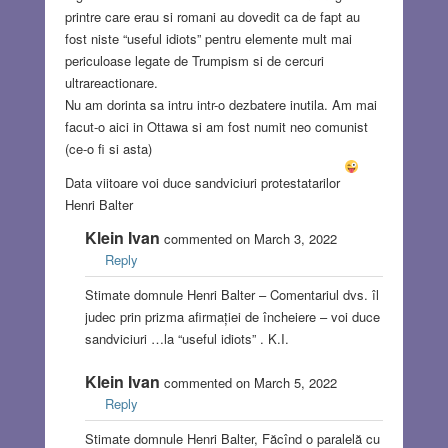
printre care erau si romani au dovedit ca de fapt au
fost niste “useful idiots” pentru elemente mult mai
periculoase legate de Trumpism si de cercuri
ultrareactionare.
Nu am dorinta sa intru intr-o dezbatere inutila. Am mai
facut-o aici in Ottawa si am fost numit neo comunist
(ce-o fi si asta)
Data viitoare voi duce sandviciuri protestatarilor
Henri Balter
Klein Ivan
commented on March 3, 2022
Reply
Stimate domnule Henri Balter – Comentariul dvs. îl
judec prin prizma afirmației de încheiere – voi duce
sandviciuri …la “useful idiots” . K.I.
Klein Ivan
commented on March 5, 2022
Reply
Stimate domnule Henri Balter, Făcînd o paralelă cu