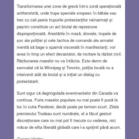
Transformarea unei zone de grevă într-o zonă operațională
antiteroristă, unde trupe speciale snopesc în bătaie sau
trec cu caii peste trupurile protestanților neînarmați și
pașnici constituie un act brutal de represiune
disproporționată. Arestările în masă, dronele, trupele de
șoc ale poliției și cele tactice de comando ale armatei
menită să bage o spaimă viscerală în manifestanți, vor
avea în timp un efect devastator, de incitare la război civil.
Răzbunarea maselor nu va întârzia. Este demn de
semnalat că la Winnipeg și Toronto, poliția locală nu a
intervenit atât de brutal și a inițiat un dialog cu
protestatarii.
Sunt sigur că degringolada evenimentelor din Canada va
continua. Furia maselor populare nu mai poate fi pusă la
loc în cutia Pandorei, decât poate pe termen scurt. Zilele
premierului Trudeau sunt numărate, el a făcut gesturi
discreționare care nu mai pot fi trecute cu vederea, nici
măcar de elita liberală globală care l-a sprijinit până acum.
George Vigdor