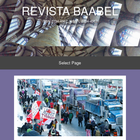
REVISTA BAABEL
ISSN 2734-4967, ISSN-L 2734-4967
Select Page