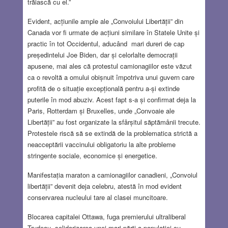
trăiască cu el.”
Evident, acțiunile ample ale „Convoiului Libertății” din
Canada vor fi urmate de acțiuni similare în Statele Unite și
practic în tot Occidentul, aducând mari dureri de cap
președintelui Joe Biden, dar și celorlalte democrații
apusene, mai ales că protestul camionagiilor este văzut
ca o revoltă a omului obișnuit împotriva unui guvern care
profită de o situație excepțională pentru a-și extinde
puterile în mod abuziv. Acest fapt s-a și confirmat deja la
Paris, Rotterdam și Bruxelles, unde „Convoaie ale
Libertății” au fost organizate la sfârșitul săptămânii trecute.
Protestele riscă să se extindă de la problematica strictă a
neacceptării vaccinului obligatoriu la alte probleme
stringente sociale, economice și energetice.
Manifestația maraton a camionagiilor canadieni, „Convoiul
libertății” devenit deja celebru, atestă în mod evident
conservarea nucleului tare al clasei muncitoare.
Blocarea capitalei Ottawa, fuga premierului ultraliberal
Trudeau, solidarizarea unei mari părți a populației cu