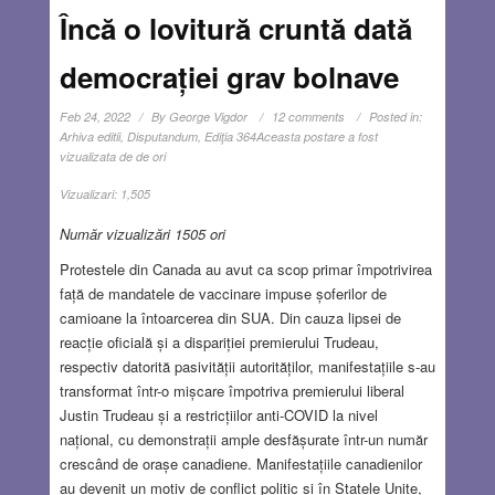
Încă o lovitură cruntă dată
democrației grav bolnave
Feb 24, 2022
By
George Vigdor
12 comments
Posted in:
Arhiva editii
,
Disputandum
,
Ediţia 364
Aceasta postare a fost
vizualizata de de ori
Vizualizari:
1,505
Număr vizualizări 1505 ori
Protestele din Canada au avut ca scop primar împotrivirea
față de mandatele de vaccinare impuse șoferilor de
camioane la întoarcerea din SUA. Din cauza lipsei de
reacție oficială și a dispariției premierului Trudeau,
respectiv datorită pasivității autorităților, manifestațiile s-au
transformat într-o mișcare împotriva premierului liberal
Justin Trudeau și a restricțiilor anti-COVID la nivel
național, cu demonstrații ample desfășurate într-un număr
crescând de orașe canadiene. Manifestațiile canadienilor
au devenit un motiv de conflict politic și în Statele Unite,