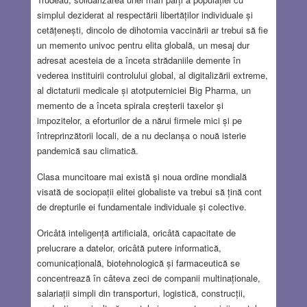
simplul deziderat al respectării libertăților individuale și
cetățenești, dincolo de dihotomia vaccinării ar trebui să fie
un memento univoc pentru elita globală, un mesaj dur
adresat acesteia de a înceta strădaniile demente în
vederea instituirii controlului global, al digitalizării extreme,
al dictaturii medicale și atotputerniciei Big Pharma, un
memento de a înceta spirala creșterii taxelor și
impozitelor, a eforturilor de a nărui firmele mici și pe
întreprinzătorii locali, de a nu declanșa o nouă isterie
pandemică sau climatică.
Clasa muncitoare mai există și noua ordine mondială
visată de sociopații elitei globaliste va trebui să țină cont
de drepturile ei fundamentale individuale și colective.
Oricâtă inteligență artificială, oricâtă capacitate de
prelucrare a datelor, oricâtă putere informatică,
comunicațională, biotehnologică și farmaceutică se
concentrează în câteva zeci de companii multinaționale,
salariații simpli din transporturi, logistică, construcții,