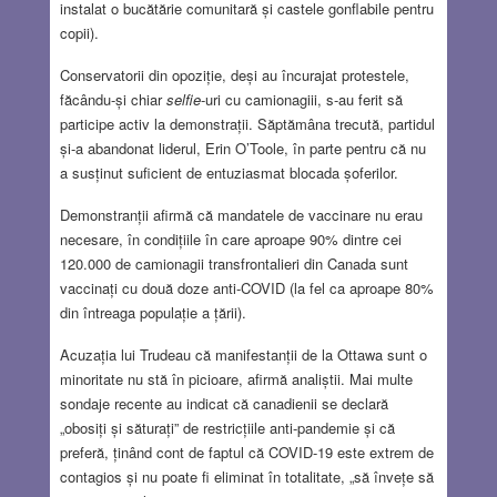
instalat o bucătărie comunitară și castele gonflabile pentru
copii).
Conservatorii din opoziție, deși au încurajat protestele,
făcându-și chiar
selfie
-uri cu camionagiii, s-au ferit să
participe activ la demonstrații. Săptămâna trecută, partidul
și-a abandonat liderul, Erin O’Toole, în parte pentru că nu
a susținut suficient de entuziasmat blocada șoferilor.
Demonstranții afirmă că mandatele de vaccinare nu erau
necesare, în condițiile în care aproape 90% dintre cei
120.000 de camionagii transfrontalieri din Canada sunt
vaccinați cu două doze anti-COVID (la fel ca aproape 80%
din întreaga populație a țării).
Acuzația lui Trudeau că manifestanții de la Ottawa sunt o
minoritate nu stă în picioare, afirmă analiștii. Mai multe
sondaje recente au indicat că canadienii se declară
„obosiți și săturați” de restricțiile anti-pandemie și că
preferă, ținând cont de faptul că COVID-19 este extrem de
contagios și nu poate fi eliminat în totalitate, „să învețe să