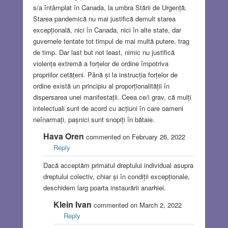
s/a întâmplat în Canada, la umbra Stării de Urgență.
Starea pandemică nu mai justifică demult starea
excepțională, nici în Canada, nici în alte state, dar
guvernele tentate tot timpul de mai multă putere, trag
de timp. Dar last but not least, nimic nu justifică
violența extremă a forțelor de ordine împotriva
propriilor cetățeni. Până și la instrucția forțelor de
ordine există un principiu al proporționalității în
dispersarea unei manifestații. Ceea ce/i grav, că mulți
intelectuali sunt de acord cu acțiuni în care oameni
neînarmați, pașnici sunt snopiți în bătaie.
Hava Oren
commented on February 26, 2022
Reply
Dacă acceptăm primatul dreptului individual asupra
dreptului colectiv, chiar și în condiții excepționale,
deschidem larg poarta instaurării anarhiei.
Klein Ivan
commented on March 2, 2022
Reply