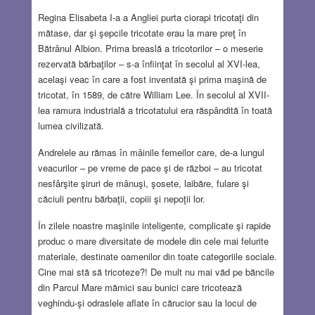
Regina Elisabeta I-a a Angliei purta ciorapi tricotaţi din
mătase, dar şi şepcile tricotate erau la mare preţ în
Bătrânul Albion. Prima breaslă a tricotorilor – o meserie
rezervată bărbaţilor – s-a înfiinţat în secolul al XVI-lea,
acelaşi veac în care a fost inventată şi prima maşină de
tricotat, în 1589, de către William Lee. În secolul al XVII-
lea ramura industrială a tricotatului era răspândită în toată
lumea civilizată.
Andrelele au rămas în mâinile femeilor care, de-a lungul
veacurilor – pe vreme de pace şi de război – au tricotat
nesfârşite şiruri de mânuşi, şosete, laibăre, fulare şi
căciuli pentru bărbaţii, copiii şi nepoţii lor.
În zilele noastre maşinile inteligente, complicate şi rapide
produc o mare diversitate de modele din cele mai felurite
materiale, destinate oamenilor din toate categoriile sociale.
Cine mai stă să tricoteze?! De mult nu mai văd pe băncile
din Parcul Mare mămici sau bunici care tricotează
veghindu-şi odraslele aflate în cărucior sau la locul de