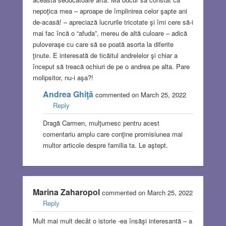
nepoţica mea – aproape de împlinirea celor şapte ani
de-acasă! – apreciază lucrurile tricotate şi îmi cere să-i
mai fac încă o “afuda”, mereu de altă culoare – adică
puloveraşe cu care să se poată asorta la diferite
ţinute. E interesată de ticăitul andrelelor şi chiar a
început să treacă ochiuri de pe o andrea pe alta. Pare
molipsitor, nu-i aşa?!
Andrea Ghiţă
commented on March 25, 2022
Reply
Dragă Carmen, mulţumesc pentru acest
comentariu amplu care conţine promisiunea mai
multor articole despre familia ta. Le aştept.
Marina Zaharopol
commented on March 25, 2022
Reply
Mult mai mult decât o istorie -ea însăşi interesantă – a