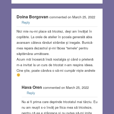
Doina Borgovan
commented on March 25, 2022
Reply
Nici mie nu-mi place să tricotez, deși am învățat în
copilărie. La orele de atelier în școala generală abia
avansam câteva rânduri strâmbe și inegale. Bunică-
mea repara dezastrul și-mi făcea ”temele” pentru
săptămâna următoare.
Acum mă încearcă însă nostalgia și când o prietenă
m-a invitat la un curs de tricotat n-am respins ideea.
Cine știe, poate cândva o să-mi cumpăr niște andrele
Hava Oren
commented on March 25, 2022
Reply
Nu ai fi prima care deprinde tricotatul mai târziu. Eu
nu am reușit s-o învăț pe fiica mea să tricoteze,
pentru că ea e stângace și nu putea să-mi imite