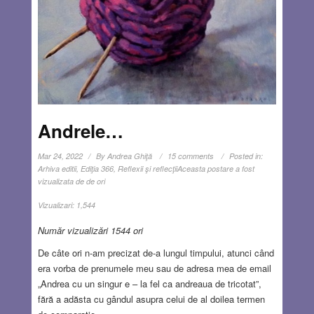
Andrele…
Mar 24, 2022
By
Andrea Ghiţă
15 comments
Posted in:
Arhiva editii
,
Ediţia 366
,
Reflexii şi reflecţii
Aceasta postare a fost
vizualizata de de ori
Vizualizari:
1,544
Număr vizualizări 1544 ori
De câte ori n-am precizat de-a lungul timpului, atunci când
era vorba de prenumele meu sau de adresa mea de email
„Andrea cu un singur e – la fel ca andreaua de tricotat”,
fără a adăsta cu gândul asupra celui de al doilea termen