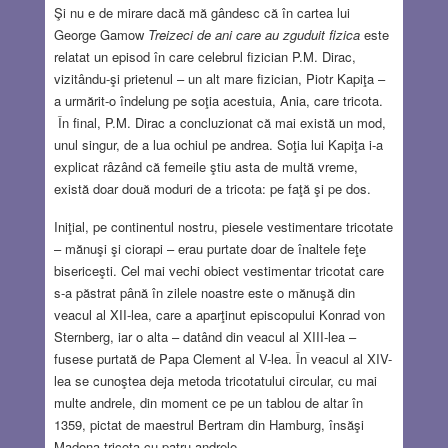
Şi nu e de mirare dacă mă gândesc că în cartea lui
George Gamow
Treizeci de ani care au zguduit fizica
este
relatat un episod în care celebrul fizician P.M. Dirac,
vizitându-şi prietenul – un alt mare fizician, Piotr Kapiţa –
a urmărit-o îndelung pe soţia acestuia, Ania, care tricota.
În final, P.M. Dirac a concluzionat că mai există un mod,
unul singur, de a lua ochiul pe andrea. Soţia lui Kapiţa i-a
explicat râzând că femeile ştiu asta de multă vreme,
există doar două moduri de a tricota: pe faţă şi pe dos.
Iniţial, pe continentul nostru, piesele vestimentare tricotate
– mănuşi şi ciorapi – erau purtate doar de înaltele feţe
bisericeşti. Cel mai vechi obiect vestimentar tricotat care
s-a păstrat până în zilele noastre este o mănuşă din
veacul al XII-lea, care a aparţinut episcopului Konrad von
Sternberg, iar o alta – datând din veacul al XIII-lea –
fusese purtată de Papa Clement al V-lea. În veacul al XIV-
lea se cunoştea deja metoda tricotatului circular, cu mai
multe andrele, din moment ce pe un tablou de altar în
1359, pictat de maestrul Bertram din Hamburg, însăşi
Madona tricota cu patru andrele.