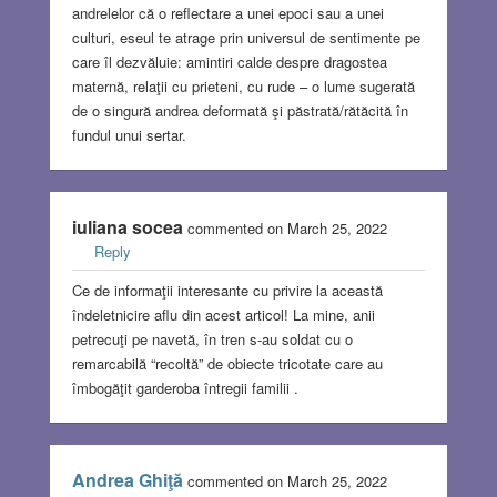
andrelelor că o reflectare a unei epoci sau a unei
culturi, eseul te atrage prin universul de sentimente pe
care îl dezvăluie: amintiri calde despre dragostea
maternă, relaţii cu prieteni, cu rude – o lume sugerată
de o singură andrea deformată şi păstrată/rătăcită în
fundul unui sertar.
iuliana socea
commented on March 25, 2022
Reply
Ce de informaţii interesante cu privire la această
îndeletnicire aflu din acest articol! La mine, anii
petrecuţi pe navetă, în tren s-au soldat cu o
remarcabilă “recoltă” de obiecte tricotate care au
îmbogăţit garderoba întregii familii .
Andrea Ghiţă
commented on March 25, 2022