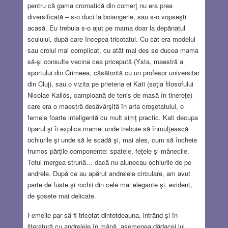
pentru că gama cromatică din comerţ nu era prea
diversificată – s-o duci la boiangerie, sau s-o vopseşti
acasă. Eu trebuia s-o ajut pe mama doar la depănatul
sculului, după care începea tricotatul. Cu cât era modelul
sau croiul mai complicat, cu atât mai des se ducea mama
să-şi consulte vecina cea pricepută (Ysta, maestră a
sportului din Crimeea, căsătorită cu un profesor universitar
din Cluj), sau o vizita pe prietena ei Kati (soţia filosofului
Nicolae Kallós, campioană de tenis de masă în tinereţe)
care era o maestră desăvârşită în arta croşetatului, o
femeie foarte inteligentă cu mult simţ practic. Kati decupa
tiparul şi îi explica mamei unde trebuie să înmulţească
ochiurile şi unde să le scadă şi, mai ales, cum să încheie
frumos părţile componente: spatele, feţele şi mânecile.
Totul mergea strună… dacă nu alunecau ochiurile de pe
andrele. După ce au apărut andrelele circulare, am avut
parte de fuste şi rochii din cele mai elegante şi, evident,
de şosete mai delicate.
Femeile par să fi tricotat dintotdeauna, intrând şi în
literatură cu andrelele în mână, asemenea dădacei lui