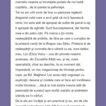
mamelor noastre şi tricotajele purtate de noi toată
copilăria…de la şosete la paltonaşe.
Tot ce am citit scris de tine cu pasiunea regăsirii
dragostei celei care a avut grijă să nu-ţi lipsească
nimic îmi este atât de apropiat de suflet de parcă m-aş
fi apropiat de oglindă. Sunt bucureşteancă, dar familia
mea e din patru zări. Pe mama o ţin minte
nedespărţită de andrele, de lâna pe care o cumpăra de
la prietenii veniţi de la Braşov sau Sibiu. Prietena ei de
nedespărţit şi cumnata de-o vârstă cu ea, sora tatălui
meu, Lizi (Eliza Vulcu – una din primele noastre
aviatoare, din Escadrila Albă) era, şi ea, mare
specialistă; chiar au deschis, la un moment dat,
împreubnă, un mic magazionaş de tricotaje pentru
copii, pe Bd. Magheru! Lizi avea cărţi ungureşti cu
explicaţii, desene şi modele care ar face azi invidioase
multe tricoteze….dacă ar mai exista vreuna atât de
pasionată de sunetul uşor etufat metalic al andrelelor
izbindu-se în vârfuri.
De la ele am învăţat şi am practicat şi eu, ani de zile
această seducătoare artă. Mă bucur să constat că