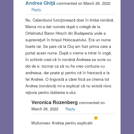
Andrea Ghiţă
commented on March 26, 2022
Reply
Nu. Calamburul funcţionează doar în limba română.
Mama mi-a dat numele după o colegă de la
Orfelinatul Baron Hirsch din Budapesta unde a
supravieţuit în timpul Holocaustului. Era un nume
foarte rar. Se pare că la Cluj am fost prima care a
purtat acest nume. După o vreme a intrat în vogă.
În schimb cred că în română Andreea se scrie cu
doi de e, tocmai ca să nu fie vreo confuzie cu
andreaua, dar poate şi pentru că în franceză e la
fel Andreé. O lingvistă a cărei fiică se chema tot
Andrea (româncă) mi-a explicat că nu există nixio
raţiune pentru dublarea e-ului.
Veronica Rozenberg
commented on
March 26, 2022
Reply
Multumesc Andrea pentru explicatii