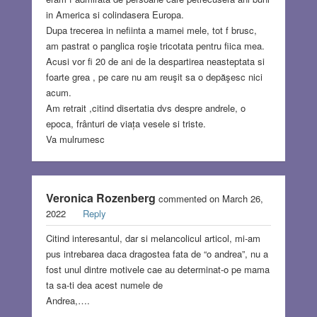
in America si colindasera Europa.
Dupa trecerea in nefiinta a mamei mele, tot f brusc,
am pastrat o panglica roşie tricotata pentru fiica mea.
Acusi vor fi 20 de ani de la despartirea neasteptata si
foarte grea , pe care nu am reuşit sa o depăşesc nici
acum.
Am retrait ,citind disertatia dvs despre andrele, o
epoca, frânturi de viața vesele si triste.
Va mulrumesc
Veronica Rozenberg
commented on March 26,
2022
Reply
Citind interesantul, dar si melancolicul articol, mi-am
pus intrebarea daca dragostea fata de “o andrea”, nu a
fost unul dintre motivele cae au determinat-o pe mama
ta sa-ti dea acest numele de
Andrea,….