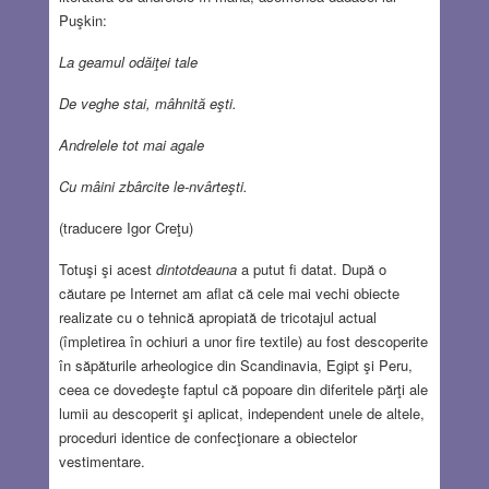
Puşkin:
La geamul odăiţei tale
De veghe stai, mâhnită eşti.
Andrelele tot mai agale
Cu mâini zbârcite le-nvârteşti.
(traducere Igor Creţu)
Totuşi şi acest
dintotdeauna
a putut fi datat. După o
căutare pe Internet am aflat că cele mai vechi obiecte
realizate cu o tehnică apropiată de tricotajul actual
(împletirea în ochiuri a unor fire textile) au fost descoperite
în săpăturile arheologice din Scandinavia, Egipt şi Peru,
ceea ce dovedeşte faptul că popoare din diferitele părţi ale
lumii au descoperit şi aplicat, independent unele de altele,
proceduri identice de confecţionare a obiectelor
vestimentare.