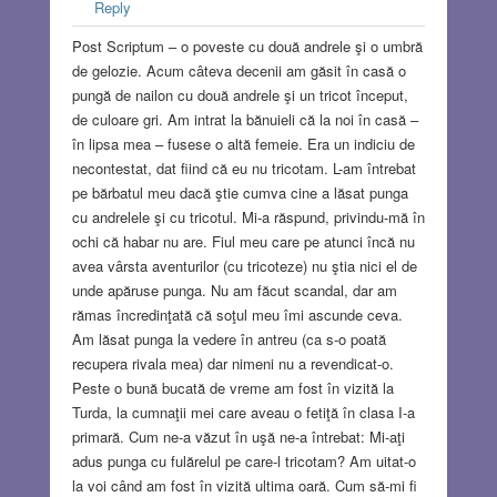
Reply
Post Scriptum – o poveste cu două andrele şi o umbră
de gelozie. Acum câteva decenii am găsit în casă o
pungă de nailon cu două andrele şi un tricot început,
de culoare gri. Am intrat la bănuieli că la noi în casă –
în lipsa mea – fusese o altă femeie. Era un indiciu de
necontestat, dat fiind că eu nu tricotam. L-am întrebat
pe bărbatul meu dacă ştie cumva cine a lăsat punga
cu andrelele şi cu tricotul. Mi-a răspund, privindu-mă în
ochi că habar nu are. Fiul meu care pe atunci încă nu
avea vârsta aventurilor (cu tricoteze) nu ştia nici el de
unde apăruse punga. Nu am făcut scandal, dar am
rămas încredinţată că soţul meu îmi ascunde ceva.
Am lăsat punga la vedere în antreu (ca s-o poată
recupera rivala mea) dar nimeni nu a revendicat-o.
Peste o bună bucată de vreme am fost în vizită la
Turda, la cumnaţii mei care aveau o fetiţă în clasa I-a
primară. Cum ne-a văzut în uşă ne-a întrebat: Mi-aţi
adus punga cu fulărelul pe care-l tricotam? Am uitat-o
la voi când am fost în vizită ultima oară. Cum să-mi fi