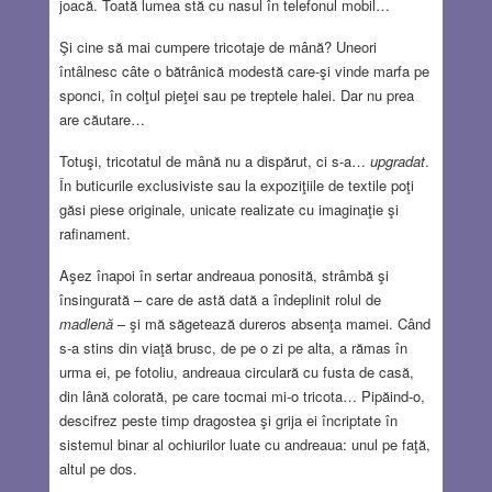
joacă. Toată lumea stă cu nasul în telefonul mobil…
Şi cine să mai cumpere tricotaje de mână? Uneori
întâlnesc câte o bătrânică modestă care-şi vinde marfa pe
sponci, în colţul pieţei sau pe treptele halei. Dar nu prea
are căutare…
Totuşi, tricotatul de mână nu a dispărut, ci s-a…
upgradat
.
În buticurile exclusiviste sau la expoziţiile de textile poţi
găsi piese originale, unicate realizate cu imaginaţie şi
rafinament.
Aşez înapoi în sertar andreaua ponosită, strâmbă şi
însingurată – care de astă dată a îndeplinit rolul de
madlenă
– şi mă săgetează dureros absenţa mamei. Când
s-a stins din viaţă brusc, de pe o zi pe alta, a rămas în
urma ei, pe fotoliu, andreaua circulară cu fusta de casă,
din lână colorată, pe care tocmai mi-o tricota… Pipăind-o,
descifrez peste timp dragostea şi grija ei încriptate în
sistemul binar al ochiurilor luate cu andreaua: unul pe faţă,
altul pe dos.