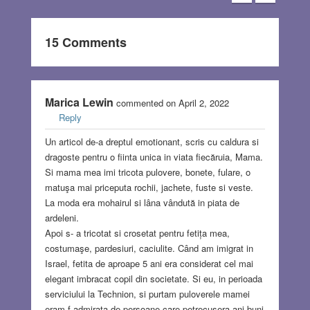
15 Comments
Marica Lewin
commented on April 2, 2022
Reply
Un articol de-a dreptul emotionant, scris cu caldura si
dragoste pentru o fiinta unica in viata fiecăruia, Mama.
Si mama mea imi tricota pulovere, bonete, fulare, o
matuşa mai priceputa rochii, jachete, fuste si veste.
La moda era mohairul si lâna vândută in piata de
ardeleni.
Apoi s- a tricotat si crosetat pentru fetița mea,
costumaşe, pardesiuri, caciulite. Când am imigrat in
Israel, fetita de aproape 5 ani era considerat cel mai
elegant imbracat copil din societate. Si eu, in perioada
serviciului la Technion, si purtam puloverele mamei
eram f admirata de persoane care petrecusera ani buni