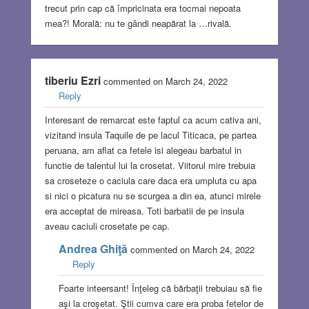
trecut prin cap că împricinata era tocmai nepoata
mea?! Morală: nu te gândi neapărat la …rivală.
tiberiu Ezri
commented on March 24, 2022
Reply
Interesant de remarcat este faptul ca acum cativa ani,
vizitand insula Taquile de pe lacul Titicaca, pe partea
peruana, am aflat ca fetele isi alegeau barbatul in
functie de talentul lui la crosetat. Viitorul mire trebuia
sa croseteze o caciula care daca era umpluta cu apa
si nici o picatura nu se scurgea a din ea, atunci mirele
era acceptat de mireasa. Toti barbatii de pe insula
aveau caciuli crosetate pe cap.
Andrea Ghiţă
commented on March 24, 2022
Reply
Foarte inteersant! Înţeleg că bărbaţii trebuiau să fie
aşi la croşetat. Ştii cumva care era proba fetelor de