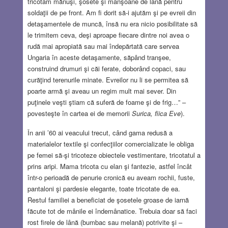
tricotam mănuşi, şosete şi manşoane de lână pentru
soldaţii de pe front. Am fi dorit să-i ajutăm şi pe evreii din
detaşamentele de muncă, însă nu era nicio posibilitate să
le trimitem ceva, deşi aproape fiecare dintre noi avea o
rudă mai apropiată sau mai îndepărtată care servea
Ungaria în aceste detaşamente, săpând tranşee,
construind drumuri şi căi ferate, doborând copaci, sau
curăţind terenurile minate. Evreilor nu li se permitea să
poarte armă şi aveau un regim mult mai sever. Din
puţinele veşti ştiam că suferă de foame şi de frig…” –
povesteşte în cartea ei de memorii
Surica, fiica Eve
).
În anii ’60 ai veacului trecut, când gama redusă a
materialelor textile şi confecţiilor comercializate le obliga
pe femei să-şi tricoteze obiectele vestimentare, tricotatul a
prins aripi. Mama tricota cu elan şi fantezie, astfel încât
într-o perioadă de penurie cronică eu aveam rochii, fuste,
pantaloni şi pardesie elegante, toate tricotate de ea.
Restul familiei a beneficiat de şosetele groase de iarnă
făcute tot de mânile ei îndemânatice. Trebuia doar să faci
rost firele de lână (bumbac sau melană) potrivite şi –