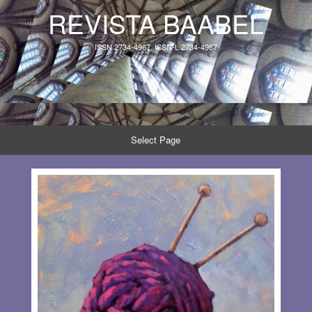
REVISTA BAABEL
ISSN 2734-4967, ISSN-L 2734-4967
Select Page