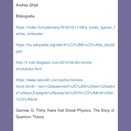
Andrea Ghiţă
Bibliografie
https://index.hu/tudomany/til/2016/11/09/a_kotes_igazan_f
erfias_tortenete/
https://hu.wikipedia.org/wiki/K%C3%B6t%C3%A9s_(textili
par)
http://v-cati.blogspot.com/2012/02/din-istoria-
tricotatului.html
https://www.naturafil.com/petite-histoire-
tricot.htm#:~:text=Globalement%2C%20il%20est%20admi
s%20que,Espagne%20jusqu’au%2015%C3%A8me%20si
%C3%A8cle.
Gamow, G, Thirty Years that Shook Physics. The Story of
Quantum Theory