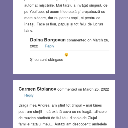
automat mișcările. Mai târziu a învățat singură, de
pe YouTube, și acum tricotează și croșetează cu
mare plăcere, dar nu pentru copii, ci pentru ea
însăși. Face și flori, păpuși și tot felul de lucruri
faine.
Doina Borgovan
commented on March 26,
2022
Reply
Și eu sunt stângace
Carmen Stoianov
commented on March 25, 2022
Reply
Draga mea Andrea, am ştiut tot timpul – mai bines
pus: am simţit – că există ceva ce ne leagă…dincolo
de muzica studiată de fiul tău, dincolo de Clujul
familiei tatălui meu….Astăzi am descoperit: andrelele