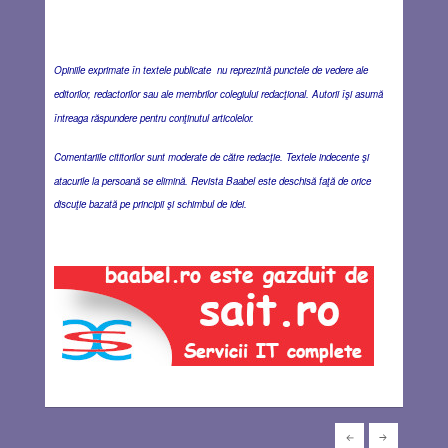
Opiniile exprimate în textele publicate nu reprezintă punctele de vedere ale
editorilor, redactorilor sau ale membrilor colegiului redacţional. Autorii îşi asumă
întreaga răspundere pentru conţinutul articolelor.
Comentariile cititorilor sunt moderate de către redacţie. Textele indecente şi
atacurile la persoană se elimină. Revista Baabel este deschisă faţă de orice
discuţie bazată pe principii şi schimbul de idei.