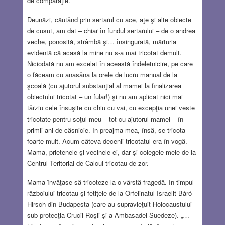
de comparaţie.
Deunăzi, căutând prin sertarul cu ace, aţe şi alte obiecte
de cusut, am dat – chiar în fundul sertarului – de o andrea
veche, ponosită, strâmbă şi… însingurată, mărturia
evidentă că acasă la mine nu s-a mai tricotat demult.
Niciodată nu am excelat în această îndeletnicire, pe care
o făceam cu anasâna la orele de lucru manual de la
şcoală (cu ajutorul substanţial al mamei la finalizarea
obiectului tricotat – un fular!) şi nu am aplicat nici mai
târziu cele însuşite cu chiu cu vai, cu excepţia unei veste
tricotate pentru soţul meu – tot cu ajutorul mamei – în
primii ani de căsnicie. În preajma mea, însă, se tricota
foarte mult. Acum câteva decenii tricotatul era în vogă.
Mama, prietenele şi vecinele ei, dar şi colegele mele de la
Centrul Teritorial de Calcul tricotau de zor.
Mama învăţase să tricoteze la o vârstă fragedă. În timpul
războiului tricotau şi fetiţele de la Orfelinatul Israelit Báró
Hirsch din Budapesta (care au supravieţuit Holocaustului
sub protecţia Crucii Roşii şi a Ambasadei Suedeze). „…