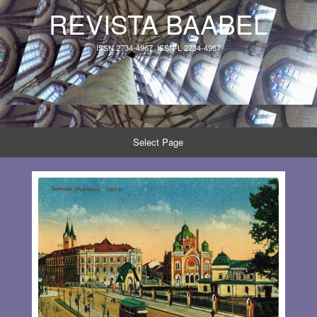
REVISTA BAABEL
ISSN 2734-4967, ISSN-L 2734-4967
Select Page