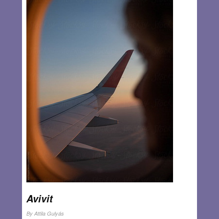
care sunt dureroase mai tot timpul. Balconul s-a umplut
din nou de apă, din cauza ploii abundente, plouă și în
mine. De trei ani nu mi-am mai văzut orașul natal, Cluj, din
cauza COVID-ului, nu m-am întâlnit cu prietenii și cu
singura mea verișoară. Sper că războiul nu mă va opri și
în acest an…
Read more…
MAR 24, 2022
3 COMMENTS
Avivit
By
Attila Gulyás