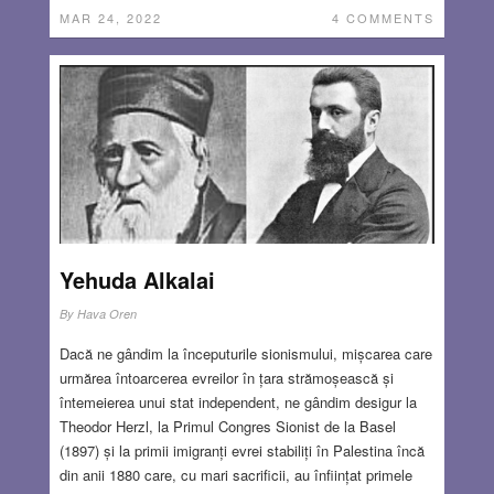
MAR 24, 2022
4 COMMENTS
Yehuda Alkalai
By
Hava Oren
Dacă ne gândim la începuturile sionismului, mișcarea care
urmărea întoarcerea evreilor în țara strămoșească și
întemeierea unui stat independent, ne gândim desigur la
Theodor Herzl, la Primul Congres Sionist de la Basel
(1897) și la primii imigranți evrei stabiliți în Palestina încă
din anii 1880 care, cu mari sacrificii, au înființat primele