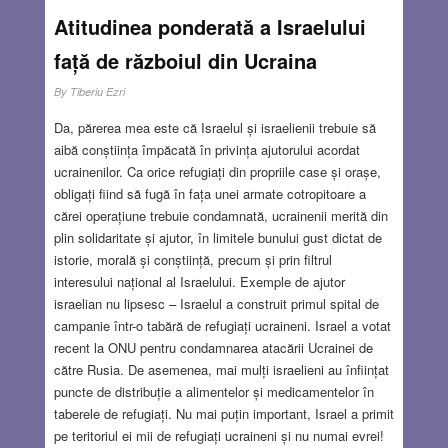
Atitudinea ponderată a Israelului
față de războiul din Ucraina
By
Tiberiu Ezri
Da, părerea mea este că Israelul și israelienii trebuie să
aibă conștiința împăcată în privința ajutorului acordat
ucrainenilor. Ca orice refugiați din propriile case și orașe,
obligați fiind să fugă în fața unei armate cotropitoare a
cărei operațiune trebuie condamnată, ucrainenii merită din
plin solidaritate și ajutor, în limitele bunului gust dictat de
istorie, morală și conștiință, precum și prin filtrul
interesului național al Israelului. Exemple de ajutor
israelian nu lipsesc – Israelul a construit primul spital de
campanie într-o tabără de refugiați ucraineni. Israel a votat
recent la ONU pentru condamnarea atacării Ucrainei de
către Rusia. De asemenea, mai mulți israelieni au înființat
puncte de distribuție a alimentelor și medicamentelor în
taberele de refugiați. Nu mai puțin important, Israel a primit
pe teritoriul ei mii de refugiați ucraineni și nu numai evrei!