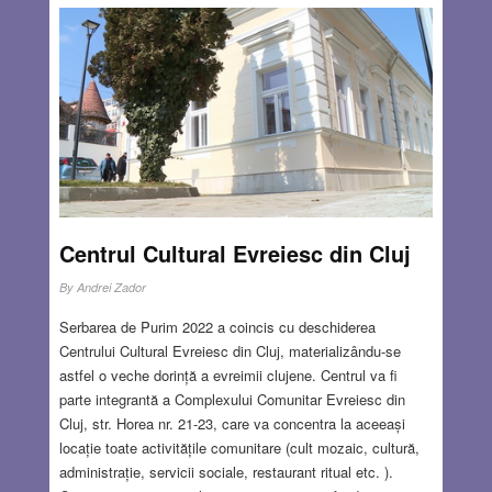
adepți înfocați, apoi susținători fanatici și în final criminali
odioși, în stare să împlinească fizic și concret “marile
idealuri“ promovate de conducătorii mesianici. Pe termen
lung, naționalismul duce întotdeauna la război civil sau
fratricid, la asasinate în masă, la războaie pustiitoare cu
vecinii, la epurări etnice sau religioase și în final la
dezastrul națiunii ai cărui lideri l-au generat și propovăduit.
Bunăstarea pe termen scurt sau mediu este aproape
imposibil de realizat, dar pe termen lung este cel mai mare
atu al oricărei guvernări, aducând beneficii solide și de
Centrul Cultural Evreiesc din Cluj
durată. Dacă cetățenii sunt mulțumiți de starea lor
materială și de statutul lor social, simbolistica și narativa
By
Andrei Zador
tradițional-națională devin de-a dreptul secundare sau
Serbarea de Purim 2022 a coincis cu deschiderea
terțiare.
Read more…
Centrului Cultural Evreiesc din Cluj, materializându-se
astfel o veche dorință a evreimii clujene. Centrul va fi
MAR 24, 2022
7 COMMENTS
parte integrantă a Complexului Comunitar Evreiesc din
Cluj, str. Horea nr. 21-23, care va concentra la aceeași
locație toate activitățile comunitare (cult mozaic, cultură,
administrație, servicii sociale, restaurant ritual etc. ).