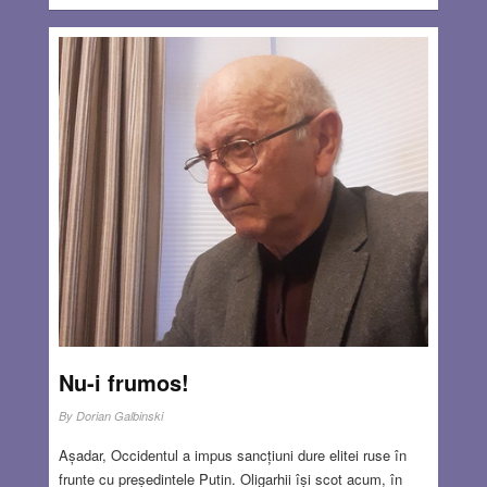
Nu-i frumos!
By
Dorian Galbinski
Așadar, Occidentul a impus sancțiuni dure elitei ruse în
frunte cu președintele Putin. Oligarhii își scot acum, în