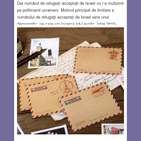
Dar numărul de refugiați acceptați de Israel nu i-a mulțumit
pe politicienii ucraineni. Motivul principal de limitare a
numărului de refugiați acceptați de Israel este unul
demografic, pe care voi încerca să-l explic. Între 2010-
2012, în Israel au intrat ilegal, prin Egipt, aproape 100.000
de fugari din Eritreea și din Sudanul de Sud, în căutarea
unui loc de muncă, deci nu refugiați politici. Dacă nu s-ar fi
luat măsurile necesare, poate că astăzi am fi avut peste
un milion de africani, care nu au nimic comun cu Israelul
și menirea lui de a fi singura țară a evreilor.
Read
more…
MAR 28, 2022
68 COMMENTS