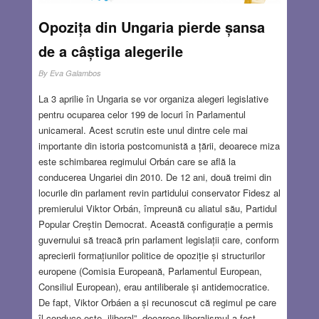
Opozița din Ungaria pierde șansa
de a câștiga alegerile
By
Eva Galambos
La 3 aprilie în Ungaria se vor organiza alegeri legislative
pentru ocuparea celor 199 de locuri în Parlamentul
unicameral. Acest scrutin este unul dintre cele mai
importante din istoria postcomunistă a țării, deoarece miza
este schimbarea regimului Orbán care se află la
conducerea Ungariei din 2010. De 12 ani, două treimi din
locurile din parlament revin partidului conservator Fidesz al
premierului Viktor Orbán, împreună cu aliatul său, Partidul
Popular Creștin Democrat. Această configurație a permis
guvernului să treacă prin parlament legislații care, conform
aprecierii formațiunilor politice de opoziție și structurilor
europene (Comisia Europeană, Parlamentul European,
Consiliul European), erau antiliberale și antidemocratice.
De fapt, Viktor Orbáen a și recunoscut că regimul pe care
îl conduce este „iliberal”, deoarece liberalismul a fost