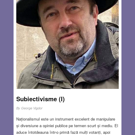
MAR 24, 2022
4 COMMENTS
Subiectivisme (I)
By
George Vigdor
Naționalismul este un instrument excelent de manipulare
și diversiune a opiniei publice pe termen scurt și mediu. El
aduce întotdeauna într-o primă fază mulți votanți, apoi