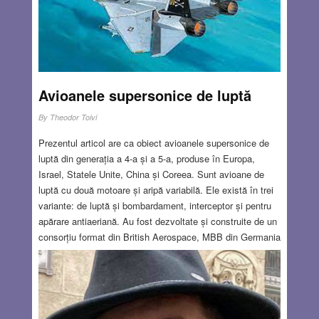
Avioanele supersonice de luptă
By
Theodor Toivi
Prezentul articol are ca obiect avioanele supersonice de
luptă din generația a 4-a și a 5-a, produse în Europa,
Israel, Statele Unite, China și Coreea. Sunt avioane de
luptă cu două motoare și aripă variabilă. Ele există în trei
variante: de luptă și bombardament, interceptor și pentru
apărare antiaeriană. Au fost dezvoltate și construite de un
consorțiu format din British Aerospace, MBB din Germania
și Aeritalia. Primul zbor în a fost în 1974. Au fost
construite 990 de aeronave Tornado. Este utilizat de cele
trei țări partenere și de Arabia Saudită. A fost folosit în
Războiul din Golf, în Bosnia, Kosovo, Irak, Libia,
Afganistan, Yemen și Siria.
Read more…