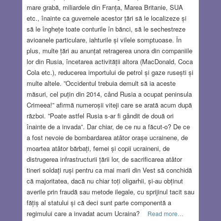
mare grabă, miliardele din Franța, Marea Britanie, SUA
etc., înainte ca guvernele acestor țări să le localizeze și
să le înghețe toate conturile în bănci, să le sechestreze
avioanele particulare, iahturile și vilele somptuoase. În
plus, multe țări au anunțat retragerea unora din companiile
lor din Rusia, încetarea activității altora (MacDonald, Coca
Cola etc.), reducerea importului de petrol și gaze rusești și
multe altele. ”Occidentul trebuia demult să ia aceste
măsuri, cel puțin din 2014, când Rusia a ocupat peninsula
Crimeea!” afirmă numeroșii viteji care se arată acum după
război. ”Poate astfel Rusia s-ar fi gândit de două ori
înainte de a invada”. Dar chiar, de ce nu a făcut-o? De ce
a fost nevoie de bombardarea atâtor orașe ucrainene, de
moartea atâtor bărbați, femei și copii ucraineni, de
distrugerea infrastructurii țării lor, de sacrificarea atâtor
tineri soldați ruși pentru ca mai marii din Vest să conchidă
că majoritatea, dacă nu chiar toți oligarhii, și-au obținut
averile prin fraudă sau metode ilegale, cu sprijinul tacit sau
fățiș al statului și că deci sunt parte componentă a
regimului care a invadat acum Ucraina?
Read more…