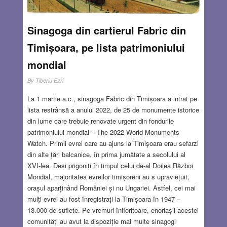
Sinagoga din cartierul Fabric din
Timișoara, pe lista patrimoniului
mondial
By
Tiberiu Ezri
La 1 martie a.c., sinagoga Fabric din Timișoara a intrat pe
lista restrânsă a anului 2022, de 25 de monumente istorice
din lume care trebuie renovate urgent din fondurile
patrimoniului mondial – The 2022 World Monuments
Watch. Primii evrei care au ajuns la Timișoara erau sefarzi
din alte țări balcanice, în prima jumătate a secolului al
XVI-lea. Deși prigoniți în timpul celui de-al Doilea Război
Mondial, majoritatea evreilor timișoreni au s upraviețuit,
orașul aparținând României și nu Ungariei. Astfel, cei mai
mulți evrei au fost înregistrați la Timișoara în 1947 –
13.000 de suflete. Pe vremuri înfloritoare, enoriașii acestei
comunități au avut la dispoziție mai multe sinagogi