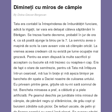
Dimineți cu miros de câmpie
Recent m-am întors dintr-o ședere de unsprezece zile în
Polonia, cu Hadassah Humanitarian Mission to Poland[1].
By
Doina Gecse-Borgovan
Avionul LOT era plin de refugiați în drum spre noul lor
ACASĂ. Lângă mine ședea o tânără foarte răcită, care
Tata era contabil la Întreprinderea de îmbunătățiri funciare,
tușea aproape fără întrerupere. Nu o cunoșteam, nu știam
adică la irigații, iar vara era detașat câteva săptămâni în
prin ce trecuse, mai ales că nu stătea împreună cu restul
Bărăgan. Se trezea foarte devreme, probabil în jur de ora
grupului. Sincer să fiu… tusea ei m-a cam deranjat, mă
4, ca să poată ajunge la birou pe la 7. La serviciu avea o
temeam să nu mă molipsesc. Abia mai târziu am observat
mașină de scris la care aveam voie să clămpăn oricât. La
dosarul gros pe care îl ținea pe genunchi, protejându-l de
vremea aceea credeam că nu există pe lume ocupație mai
parcă viața ei era în joc. Când tânăra a deschis dosarul,
grozavă. Pentru ea eram dispusă la multe sacrificii și
mi-am dat seama că era plin de documente care îi
acceptam cu bucurie să mă trezesc cu noaptea-n cap. Era
dovedeau identitatea și originea, documente necesare
de fapt o stare de semitrezie, pentru că Tata mă înfășura
pentru obținerea cetățeniei. Toate erau scrise cu litere
într-un cearceaf, mă lua în brațe și mă așeza binișor pe
chirilice.
Read more…
bancheta din spate a Daciei noastre de culoarea untului.
Eu priveam printre gene, grijulie să nu-mi sară somnul de
MAR 24, 2022
3 COMMENTS
tot. Bancheta miroasea a praf, a căldură și a piele
artificială. Pe geamul deschis pe jumătate intra mirosul de
câmpie, de pământ negru și sfărâmicios, de grâu copt și
buruieni zdrobite sub picior. De ierburi uscate, de pelin și
de floarea soarelui cu capul încă plecat. Se auzeau păsări