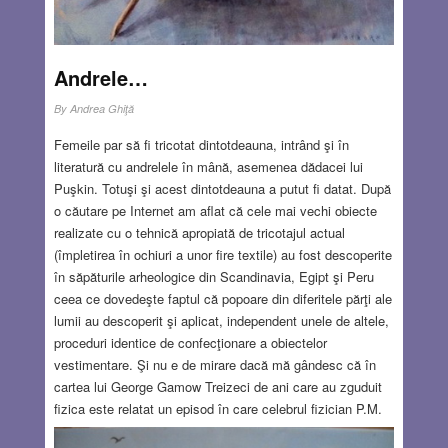
Andrele…
By
Andrea Ghiţă
Femeile par să fi tricotat dintotdeauna, intrând şi în
literatură cu andrelele în mână, asemenea dădacei lui
Puşkin. Totuşi şi acest dintotdeauna a putut fi datat. După
o căutare pe Internet am aflat că cele mai vechi obiecte
realizate cu o tehnică apropiată de tricotajul actual
(împletirea în ochiuri a unor fire textile) au fost descoperite
în săpăturile arheologice din Scandinavia, Egipt şi Peru
ceea ce dovedeşte faptul că popoare din diferitele părţi ale
lumii au descoperit şi aplicat, independent unele de altele,
proceduri identice de confecţionare a obiectelor
vestimentare. Şi nu e de mirare dacă mă gândesc că în
cartea lui George Gamow Treizeci de ani care au zguduit
fizica este relatat un episod în care celebrul fizician P.M.
Dirac, vizitându-şi prietenul – un alt mare fizician, Piotr