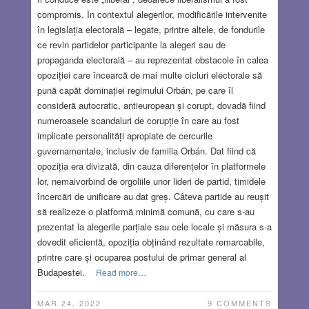
compromis. În contextul alegerilor, modificările intervenite
în legislația electorală – legate, printre altele, de fondurile
ce revin partidelor participante la alegeri sau de
propaganda electorală – au reprezentat obstacole în calea
opoziției care încearcă de mai multe cicluri electorale să
pună capăt dominației regimului Orbán, pe care îl
consideră autocratic, antieuropean și corupt, dovadă fiind
numeroasele scandaluri de corupție în care au fost
implicate personalități apropiate de cercurile
guvernamentale, inclusiv de familia Orbán. Dat fiind că
opoziția era divizată, din cauza diferențelor în platformele
lor, nemaivorbind de orgoliile unor lideri de partid, timidele
încercări de unificare au dat greș. Câteva partide au reușit
să realizeze o platformă minimă comună, cu care s-au
prezentat la alegerile parțiale sau cele locale și măsura s-a
dovedit eficientă, opoziția obținând rezultate remarcabile,
printre care și ocuparea postului de primar general al
Budapestei.
Read more…
MAR 24, 2022
9 COMMENTS