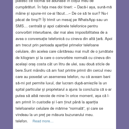
plătesc ce tocmai se adunase în coșul meu de
cumpărături. În fața mea doi tineri: – Dacă-i așa, sună-mă
mâine și spune-mi ce-ai făcut…– De ce să te sun? Nu-i
păcat de timp?! Îți trimit un mesaj pe WhatsApp sau un
SMS… centrală și apoi cabinele telefonice pentru
convorbiri interurbane, dar mai ales imposibilitatea de a
avea o conversație telefonică cu cineva din altă țară. Apoi
am trecut prin perioada apariției primelor telefoane
celulare, din acelea care cântăreau mai mult de o jumătate
de kilogram și la care o convorbire normală cu cineva din
același oraș costa cât un litru de ulei, sau două sticle de
bere.Sunt mândru că am fost printre primii din cercul meu
care au posedat un asemenea telefon, nu că aveam bani
să-mi pot permite luxul, dar lucram după-amiezile la un
spital particular și proprietarul a ajuns la concluzia că s-ar
putea să aibă nevoie de mine în orice moment, așa că l-
am primit în custodie și l-am ținut până la apariția
telefoanelor celulare de mărime ”normală”, și care se
vindeau la un preț pe măsura buzunarului meu.
telefon.
Read more…