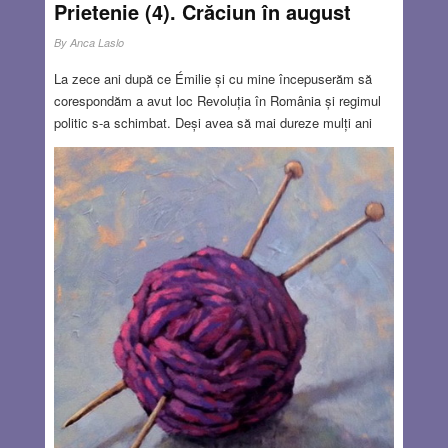
Prietenie (4). Crăciun în august
By
Anca Laslo
La zece ani după ce Émilie și cu mine începuserăm să
corespondăm a avut loc Revoluția în România și regimul
politic s-a schimbat. Deși avea să mai dureze mulți ani
până la ridicarea vizelor de călătorie pentru români, ne
puteam mișca deja mult mai ușor. Ținuserăm legătura în
toți acești ani, cu toate că nu mai eram niște fete de
școală, terminaserăm această etapă, aveam familii,
lucram, ne construiam vieți și cariere, eram prinse în
iureșul tinereții în care, ne amintim, vrei să le faci pe toate
– și vrei ca toate să iasă bine. citite de vigilenta
Securitate. Mai mult și mai des vorbeam la telefon,
demers care devenise posibil, dar costa destul de scump.
libertate și într-o societate capitalistă care semăna mult cu
banditismul. Era începutul anilor 90. câteva luni după
noi.
Read more…
MAR 24, 2022
8 COMMENTS