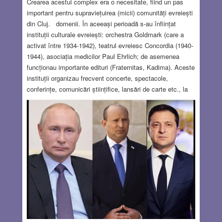
Crearea acestui complex era o necesitate, fiind un pas
important pentru supraviețuirea (micii) comunități evreiești
din Cluj. domenii. În aceeași perioadă s-au înființat
instituții culturale evreiești: orchestra Goldmark (care a
activat între 1934-1942), teatrul evreiesc Concordia (1940-
1944), asociația medicilor Paul Ehrlich; de asemenea
funcționau importante edituri (Fraternitas, Kadima). Aceste
instituții organizau frecvent concerte, spectacole,
conferințe, comunicări științifice, lansări de carte etc., la
care participa un numeros public. adăpostească instituțiile
și manifestările culturale evreiești. Războiul, Holocaustul
şi comunismul nu au fost prielnice pentru înfiinţarea
acestei instituţii care avea să se realizeze după aproape
90 de ani.
Read more…
MAR 24, 2022
11 COMMENTS