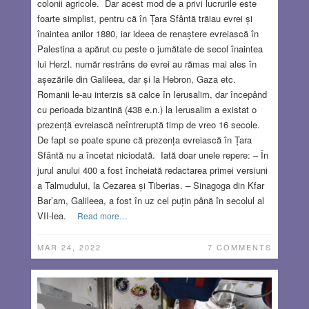
colonii agricole. Dar acest mod de a privi lucrurile este
foarte simplist, pentru că în Țara Sfântă trăiau evrei și
înaintea anilor 1880, iar ideea de renaștere evreiască în
Palestina a apărut cu peste o jumătate de secol înaintea
lui Herzl. număr restrâns de evrei au rămas mai ales în
așezările din Galileea, dar și la Hebron, Gaza etc.
Romanii le-au interzis să calce în Ierusalim, dar începând
cu perioada bizantină (438 e.n.) la Ierusalim a existat o
prezență evreiască neîntreruptă timp de vreo 16 secole.
De fapt se poate spune că prezența evreiască în Țara
Sfântă nu a încetat niciodată. Iată doar unele repere: – În
jurul anului 400 a fost încheiată redactarea primei versiuni
a Talmudului, la Cezarea și Tiberias. – Sinagoga din Kfar
Bar’am, Galileea, a fost în uz cel puțin până în secolul al
VII-lea.
Read more…
MAR 24, 2022
7 COMMENTS