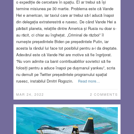
o expediție de cercetare în spațiu. El ar trebui să își
termine misiunea pe 30 martie. Problema este că Vande
Hei e american, iar taxiul care ar trebui să-l aducă înapoi
din delegația extraterestră e rusesc. De când Vande Hei a
părăsit planeta, relațiile dintre America și Rusia nu doar s-
au răcit, ci chiar au înghețat. „Criminal de război” îl
numește președintele Biden pe președintele Putin, iar
acesta la rândul lui face tot posibilul pentru a-i da dreptate.
Adevărul este că Vande Hei are motive să fie îngrijorat.
“Nu vom admite ca banii contribuabililor sovietici să fie
folosiți pentru a aduce înapoi pe dușmanul yankeu”, scria
nu demult pe Twitter președintele programului spațial
rusesc, instabilul Dmitri Rogozin.
Read more…
MAR 24, 2022
2 COMMENTS