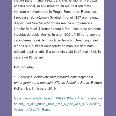
institut până în anul 1842, când s-a pensionat. Pe baza
acestui model, în anii următori au mai fost înființate
institute asemănătoare la Praga, Brno, Linz, Bratislava,
Freising și Schwäbisch Gmünd. În anul 1807 a omologat
dispozitivul
Stachelschrift
care realiza o imprimare a
literelor în relief. Ulterior acesta a fost înlocuit de sistemul
inventat de Louis Braille. În anul 1826 a înființat o agenție
care oferea locuri de muncă pentru orbi. De-a lungul vieții
a scris și a publicat douăsprezece manuale destinate
educării copiilor orbi. S-a stins din viață la 12 mai 1848, la
vârsta de 83 de ani.
Bibliografie:
1. Gheorghe Moldovan:
Învățământul deficienților din
prima jumătate a secolului XIX, în Ardeal și Banat,
Editura
Politehnica Timișoara, 2019.
https://www.academia.edu/76699970/Inva_t_a_ma_ntul_de
ficient_ilor_din_prima_juma_tate_a_sec_XIX_%C3%AEn_
Ardeal_%C8%99i_Banat