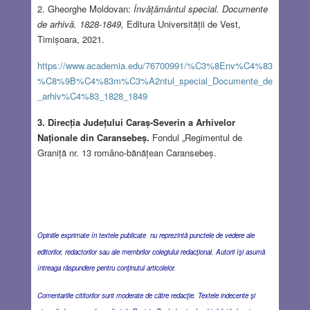
2. Gheorghe Moldovan:
Învățământul special. Documente
de arhivă. 1828-1849,
Editura Universității de Vest,
Timișoara, 2021.
https://www.academia.edu/76700991/%C3%8Env%C4%83
%C8%9B%C4%83m%C3%A2ntul_special_Documente_de
_arhiv%C4%83_1828_1849
3. Direcția Județului Caraș-Severin a Arhivelor
Naționale din Caransebeș.
Fondul „Regimentul de
Graniță nr. 13 româno-bănățean Caransebeș.
Opiniile exprimate în textele publicate nu reprezintă punctele de vedere ale
editorilor, redactorilor sau ale membrilor colegiului redacţional. Autorii îşi asumă
întreaga răspundere pentru conţinutul articolelor.
Comentariile cititorilor sunt moderate de către redacţie. Textele indecente şi