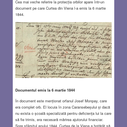
Cea mai veche referire la protecția orbilor apare într-un
document pe care Curtea din Viena l-a emis la 6 martie
1844.
Documentul emis la 6 martie 1844
În document este menționat orfanul Josef Monpay, care
era complet orb. El locuia în zona Caransebeșului și dacă
nu exista o școală specializată pentru deficiența lui la care
să fie trimis, era necesară mărirea ajutorului financiar
.
Spre sfârșitul anului 1844, Curtea de la Viena a hotărât să