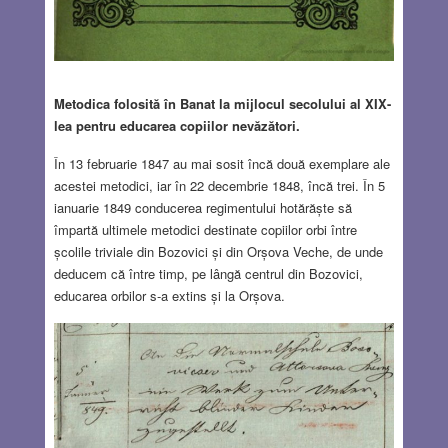
Metodica folosită în Banat la mijlocul secolului al XIX-
lea pentru educarea copiilor nevăzători.
În 13 februarie 1847 au mai sosit încă două exemplare ale
acestei metodici, iar în 22 decembrie 1848, încă trei. În 5
ianuarie 1849 conducerea regimentului hotărăște să
împartă ultimele metodici destinate copiilor orbi între
școlile triviale din Bozovici și din Orșova Veche, de unde
deducem că între timp, pe lângă centrul din Bozovici,
educarea orbilor s-a extins și la Orșova.