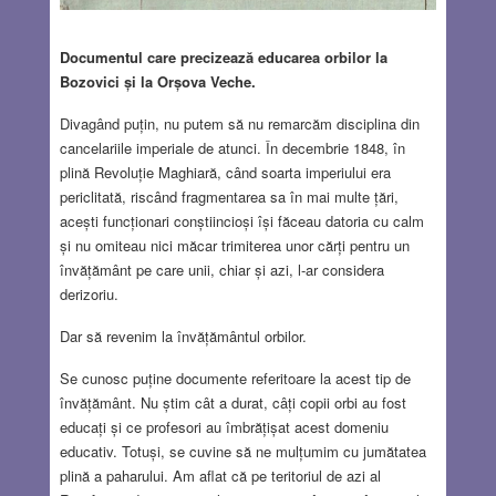
Documentul care precizează educarea orbilor la
Bozovici și la Orșova Veche.
Divagând puțin, nu putem să nu remarcăm disciplina din
cancelariile imperiale de atunci. În decembrie 1848, în
plină Revoluție Maghiară, când soarta imperiului era
periclitată, riscând fragmentarea sa în mai multe țări,
acești funcționari conștiincioși își făceau datoria cu calm
și nu omiteau nici măcar trimiterea unor cărți pentru un
învățământ pe care unii, chiar și azi, l-ar considera
derizoriu.
Dar să revenim la învățământul orbilor.
Se cunosc puține documente referitoare la acest tip de
învățământ. Nu știm cât a durat, câți copii orbi au fost
educați și ce profesori au îmbrățișat acest domeniu
educativ. Totuși, se cuvine să ne mulțumim cu jumătatea
plină a paharului. Am aflat că pe teritoriul de azi al