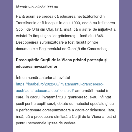
Număr vizualizări 900 ori
Până acum se credea că educarea nevăzătorilor din
Transilvania ar fi început în anul 1900, odată cu înființarea
Școlii de Orbi din Cluj. Iată, însă, că o astfel de inițiativă a
existat în timpul școlilor grănicerești, încă din 1846.
Descoperirea surprinzătoare a fost făcută printre
documentele Regimentului de Graniță din Caransebeș.
Preocupările Curții de la Viena privind protecția și
educarea nevăzătorilor
Într-un număr anterior al revistei
https://baabel.ro/2022/08/invatamantul-graniceresc-
austriac-si-educarea-copiilor-surzi/
am urmărit modul în
care, în cadrul învățământului grăniceresc, s-au înființat
școli pentru copiii surzi, dotate cu metodici speciale și cu
o perfecționare corespunzătoare a cadrelor didactice. Iată,
însă, că o preocupare similară a Curții de la Viena a fost și
pentru persoanele lipsite de vedere.