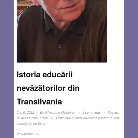
Istoria educării
nevăzătorilor din
Transilvania
Oct 6, 2022
By
Gheorghe Moldovan
3 comments
Posted
in:
Arhiva editii
,
Ediţia 378
,
Orizonturi spirituale
Aceasta postare a fost
vizualizata de de ori
Vizualizari:
900