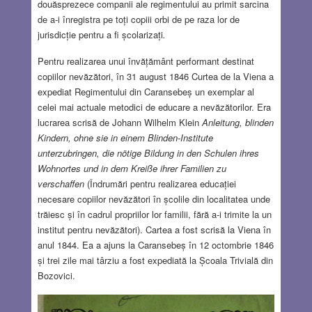
douăsprezece companii ale regimentului au primit sarcina
de a-i înregistra pe toți copiii orbi de pe raza lor de
jurisdicție pentru a fi școlarizați
.
Pentru realizarea unui învățământ performant destinat
copiilor nevăzători, în 31 august 1846 Curtea de la Viena a
expediat Regimentului din Caransebeș un exemplar al
celei mai actuale metodici de educare a nevăzătorilor. Era
lucrarea scrisă de Johann Wilhelm Klein
Anleitung, blinden
Kindern, ohne sie in einem Blinden-Institute
unterzubringen, die nötige Bildung in den Schulen ihres
Wohnortes und in dem Kreiße ihrer Familien zu
verschaffen
(Îndrumări pentru realizarea educației
necesare copiilor nevăzători în școlile din localitatea unde
trăiesc și în cadrul propriilor lor familii, fără a-i trimite la un
institut pentru nevăzători). Cartea a fost scrisă la Viena în
anul 1844. Ea a ajuns la Caransebeș în 12 octombrie 1846
și trei zile mai târziu a fost expediată la Școala Trivială din
Bozovici.