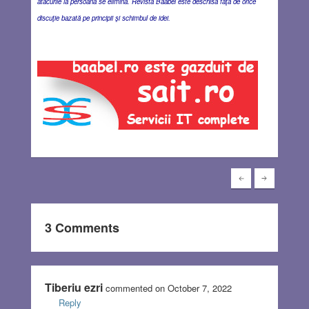
atacurile la persoană se elimină. Revista Baabel este deschisă faţă de orice
discuţie bazată pe principii şi schimbul de idei.
3 Comments
Tiberiu ezri
commented on October 7, 2022
Reply