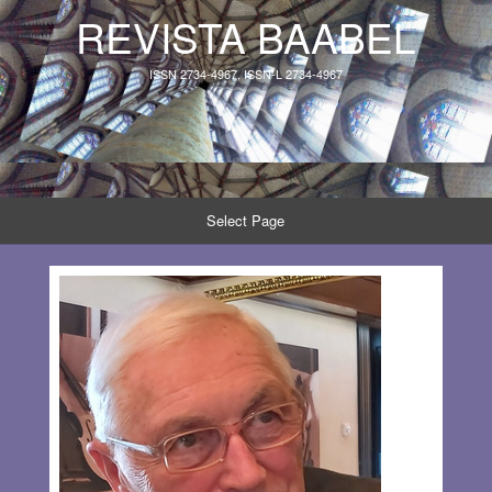
REVISTA BAABEL
ISSN 2734-4967, ISSN-L 2734-4967
Select Page