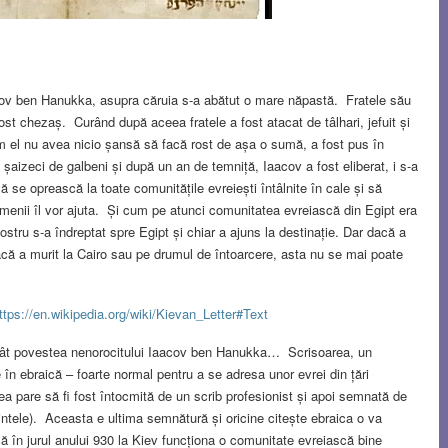
ov ben Hanukka, asupra căruia s-a abătut o mare năpastă. Fratele său
fost chezaș. Curând după aceea fratele a fost atacat de tâlhari, jefuit și
m el nu avea nicio șansă să facă rost de așa o sumă, a fost pus în
 șaizeci de galbeni și după un an de temniță, Iaacov a fost eliberat, i s-a
să se oprească la toate comunitățile evreiești întâlnite în cale și să
menii îl vor ajuta. Și cum pe atunci comunitatea evreiască din Egipt era
tru s-a îndreptat spre Egipt și chiar a ajuns la destinație. Dar dacă a
acă a murit la Cairo sau pe drumul de întoarcere, asta nu se mai poate
ttps://en.wikipedia.org/wiki/Kievan_Letter#Text
decât povestea nenorocitului Iaacov ben Hanukka… Scrisoarea, un
în ebraică – foarte normal pentru a se adresa unor evrei din țări
area pare să fi fost întocmită de un scrib profesionist și apoi semnată de
ntele). Aceasta e ultima semnătură și oricine citește ebraica o va
 în jurul anului 930 la Kiev funcționa o comunitate evreiască bine