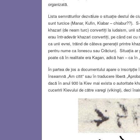
organizată.
Lista semnăturilor dezvăluie o situație destul de
sunt turcice (Manar, Kufin, Kiabar – chiabur??). S-au
khazari (de neam turc) convertiți la iudaism, unii s
erau într-adevăr khazari convertiți, pe când cei cu 
ca unii evrei, trăind de câteva generații printre kha
pentru nume ca Ionescu sau Crăciun). Situația ar p
poate că în realitate era Kagan, adică han – ca în „h
În partea de jos a documentului apare o inscripție î
înseamnă „Am citit” sau în traducere liberă „Aproba
dacă în anul 930 la Kiev mai exista o autoritate k
cuceririi Kievului de către varegi (vikingi), deci î