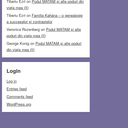
Tiberiu Ezri
on
Podul MATAM şi alte poduri din
viaţa mea (II)
Tiberiu Ezri
on
Familia Kahána – o genealogie
a succeselor şi contrastelor
Veronica Rozenberg
on
Podul MATAM şi alte
poduri din viaţa mea (II)
George Konig
on
Podul MATAM şi alte poduri
din viaţa mea (II)
Login
Log in
Entries feed
Comments feed
WordPress.org