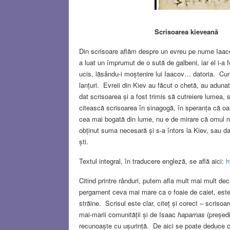
Scrisoarea kieveană
Din scrisoare aflăm despre un evreu pe nume Iaac
a luat un împrumut de o sută de galbeni, iar el i-a 
ucis, lăsându-i moștenire lui Iaacov… datoria. Cu
lanțuri. Evreii din Kiev au făcut o chetă, au adunat
dat scrisoarea și a fost trimis să cutreiere lumea, 
citească scrisoarea în sinagogă, în speranța că oa
cea mai bogată din lume, nu e de mirare că omul nos
obținut suma necesară și s-a întors la Kiev, sau d
ști.
Textul integral, în traducere engleză, se află aici:
h
Citind printre rânduri, putem afla mult mai mult 
pergament ceva mai mare ca o foaie de caiet, este 
străine. Scrisul este clar, citeț și corect – scriso
mai-marii comunității și de Isaac
haparnas
(președi
recunoaște cu ușurință. De aici se poate deduce că