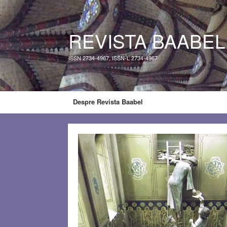
REVISTA BAABEL
ISSN 2734-4967, ISSN-L 2734-4967
Despre Revista Baabel