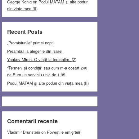
George Konig
on
Podul MATAM şi alte poduri
din viaţa mea (II)
Recent Posts
„Promisiunile” primei nopți
Preambul la alegerile din Israel
Yaakov Miron. O viață la Ierusalim. (2)
“Termeni și condiții” sau cum m-a costat 240
de Euro un serviciu unic de 1.95
Podul MATAM şi alte poduri din viaţa mea (II)
Comentarii recente
Vladimir Brunstein
on
Poveștile emigrării