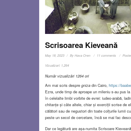
Scrisoarea Kieveană
May 18, 2023
By
Hava Oren
11 comments
Poste
Vizualizari:
1,264
Număr vizualizări 1264 ori
Am mai scris despre
gniza
din Cairo,
https://baabe
Ezra, unde timp de aproape un mileniu s-au pus la pă
în celelalte limbi vorbite de evrei: iudeo-arabă, ladi
chitanțe și câte altele, chiar și exerciții scrise d
călători sau de negustori din toate colțurile lumi
peste un secol de cercetare, încă se mai fac desco
Dar ce legătură are așa-numita Scrisoare Kievean