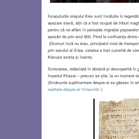
Începuturile orașului Kiev sunt învăluite în legendă;
așezare slavă, alții că a fost ocupat de triburi magh
pentru că ne aflăm în perioada migrației popoarelor
așezări de prin anul 800. Fiind la confluența dintre
(Drumuri încă nu erau, principalul mod de transport
prin secolul al X-lea, cetatea a fost cucerită de va
Kievului exista și înainte.
Scrisoarea, redactată în ebraică și descoperită în
Imperiul Khazar – precum se știe, la un moment dat 
(Amănunte suplimentare despre ei se găsesc în a
realitate-despre-al-13-lea-trib/
)