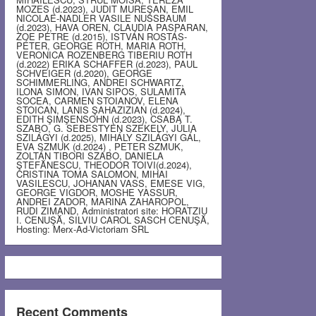
MOZES (d.2023), JUDIT MUREŞAN, EMIL
NICOLAE-NADLER VASILE NUSSBAUM
(d.2023), HAVA OREN, CLAUDIA PASPARAN,
ZOE PETRE (d.2015), ISTVÁN ROSTÁS-
PÉTER, GEORGE ROTH, MARIA ROTH,
VERONICA ROZENBERG TIBERIU ROTH
(d.2022) ERIKA SCHAFFER (d.2023), PAUL
SCHVEIGER (d.2020), GEORGE
SCHIMMERLING, ANDREI SCHWARTZ,
ILONA SIMON, IVAN SIPOS, SULAMITA
SOCEA, CARMEN STOIANOV, ELENA
STOICAN, LANIS ŞAHAZIZIAN (d.2024),
EDITH ŞIMŞENSOHN (d.2023), CSABA T.
SZABO, G. SEBESTYEN SZEKELY, JÚLIA
SZILÁGYI (d.2025), MIHÁLY SZILÁGYI GÁL,
EVA SZMUK (d.2024) , PETER SZMUK,
ZOLTÁN TIBORI SZABO, DANIELA
ŞTEFĂNESCU, THEODOR TOIVI(d.2024),
CRISTINA TOMA SALOMON, MIHAI
VASILESCU, JOHANAN VASS, EMESE VIG,
GEORGE VIGDOR, MOSHE YASSUR,
ANDREI ZADOR, MARINA ZAHAROPOL,
RUDI ZIMAND, Administratori site: HORATZIU
I. CENUŞĂ, SILVIU CAROL SASCH CENUŞĂ,
Hosting: Merx-Ad-Victoriam SRL
Recent Comments