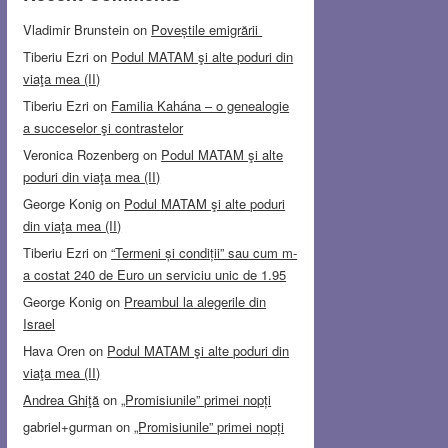
Vladimir Brunstein
on
Poveștile emigrării
Tiberiu Ezri
on
Podul MATAM şi alte poduri din
viaţa mea (II)
Tiberiu Ezri
on
Familia Kahána – o genealogie
a succeselor şi contrastelor
Veronica Rozenberg
on
Podul MATAM şi alte
poduri din viaţa mea (II)
George Konig
on
Podul MATAM şi alte poduri
din viaţa mea (II)
Tiberiu Ezri
on
“Termeni și condiții” sau cum m-
a costat 240 de Euro un serviciu unic de 1.95
George Konig
on
Preambul la alegerile din
Israel
Hava Oren
on
Podul MATAM şi alte poduri din
viaţa mea (II)
Andrea Ghiţă
on
„Promisiunile” primei nopți
gabriel+gurman
on
„Promisiunile” primei nopți