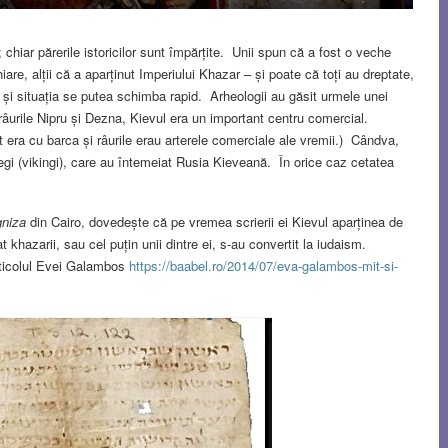
 chiar părerile istoricilor sunt împărțite. Unii spun că a fost o veche
iare, alții că a aparținut Imperiului Khazar – și poate că toți au dreptate,
 și situația se putea schimba rapid. Arheologii au găsit urmele unei
 râurile Nipru și Dezna, Kievul era un important centru comercial.
 era cu barca și râurile erau arterele comerciale ale vremii.) Cândva,
regi (vikingi), care au întemeiat Rusia Kieveană. În orice caz cetatea
gniza
din Cairo, dovedește că pe vremea scrierii ei Kievul aparținea de
khazarii, sau cel puțin unii dintre ei, s-au convertit la iudaism.
rticolul Evei Galambos
https://baabel.ro/2014/07/eva-galambos-mit-si-