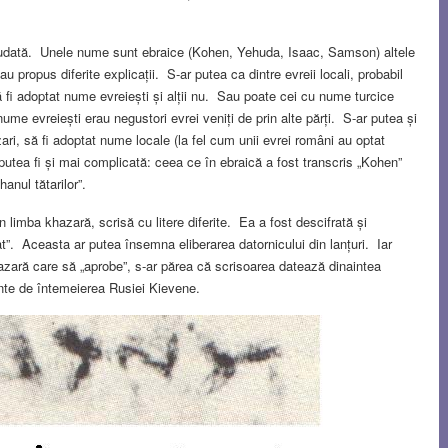
 ciudată. Unele nume sunt ebraice (Kohen, Yehuda, Isaac, Samson) altele
 propus diferite explicații. S-ar putea ca dintre evreii locali, probabil
ă fi adoptat nume evreiești și alții nu. Sau poate cei cu nume turcice
nume evreiești erau negustori evrei veniți de prin alte părți. S-ar putea și
zari, să fi adoptat nume locale (la fel cum unii evrei români au optat
utea fi și mai complicată: ceea ce în ebraică a fost transcris „Kohen”
anul tătarilor”.
n limba khazară, scrisă cu litere diferite. Ea a fost descifrată și
t”. Aceasta ar putea însemna eliberarea datornicului din lanțuri. Iar
hazară care să „aprobe”, s-ar părea că scrisoarea datează dinaintea
nainte de întemeierea Rusiei Kievene.