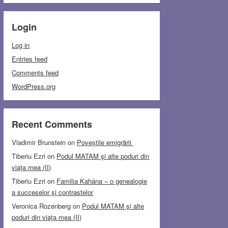
Login
Log in
Entries feed
Comments feed
WordPress.org
Recent Comments
Vladimir Brunstein
on
Poveștile emigrării
Tiberiu Ezri
on
Podul MATAM şi alte poduri din
viaţa mea (II)
Tiberiu Ezri
on
Familia Kahána – o genealogie
a succeselor şi contrastelor
Veronica Rozenberg
on
Podul MATAM şi alte
poduri din viaţa mea (II)