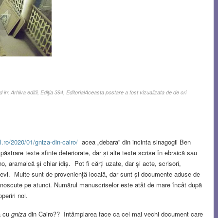
d in:
Arhiva editii
,
Ediţia 394
,
Editorial
Aceasta postare a fost vizualizata de de ori
l.ro/2020/01/gniza-din-cairo/
acea „debara” din incinta sinagogii Ben
strare texte sfinte deteriorate, dar și alte texte scrise în ebraică sau
no, aramaică și chiar idiș. Pot fi cărți uzate, dar și acte, scrisori,
e elevi. Multe sunt de proveniență locală, dar sunt și documente aduse de
i cunoscute pe atunci. Numărul manuscriselor este atât de mare încât după
periri noi.
ă cu
gniza
din Cairo?? Întâmplarea face ca cel mai vechi document care