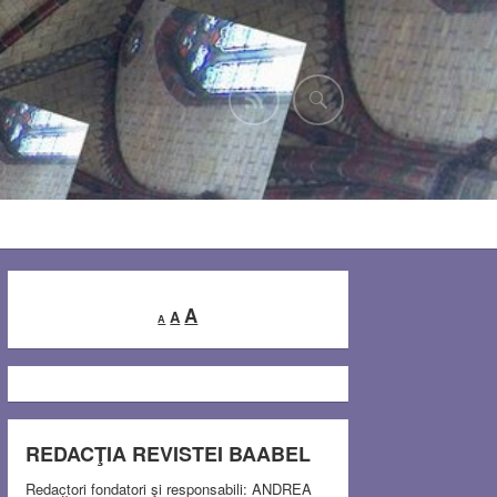
Decrease
Reset
Increase
A
A
A
font
font
font
size.
size.
size.
REDACŢIA REVISTEI BAABEL
Redactori fondatori şi responsabili: ANDREA