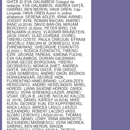
GHIŢĂ ŞI EVA GALAMBOS Colegiul de
redacţie: EVA GALAMBOS, ANDREA GHIŢĂ,
GABRIEL BEN MERON, HAVA OREN, Cap
Limpede: HAVA OREN Autori în ordine
alfabetică: SERENA ADLER, IRINA AIRINEI,
JOSSEF AVNI, ROMAN BAICAN, ANDREI
BANC (d.2018), DAVID BAR-ON, MIRJAM
BERCOVICI (d.2024), PETER BIRO, LYA
BENJAMIN (d.2023), VLADIMIR BRUNSTEIN,
JACK CHIVO, VLAD CIURDAR, VIOREL-
TIBERIU COSTE, PAULA CRĂCIUN, EFRAIM
DASCĂLU, EMILIAN M. DOBRESCU, ILYA
EHRENKRANZ, GHEORGHE EISIKOVITS
(d.2024 ), RODICA EIZIKOVITS, TIBERIU
EZRI, GEORGE FARKAS, SIMONA FUCHS,
EVA GALAMBOS, DORIAN GALBINSKI,
DOINA GECSE-BORGOVAN, TIBERIU
GEORGESCU, MONICA GHEŢ, ANDREA
GHIŢĂ, VALENTIN GHIŢĂ, EVA GROSZ,
LIDIA GOMBOŞIU, ANDREI GRÜN, BEDROS
HORASANGIAN, GEORGE HIDA,
FLORENTINO HIMELBRAND, LUCIAN-ZEEV
HERSCOVICI, ANDREI HERZLINGER, MIREL
HORODI, LIANA SAXONE-HORODI, CAROL
IANCU, VERA IEREMIAŞ-LAZAR, ANDREI
IZSAK, DELIA B. JACOB, NICOLAE KALLÓS
(d. 2018), DÁNIEL KÁROLY (d.2018), MIKE
KLEIN, GEORGE KUN, EDI KUPFERBERG,
ANCA LASLO, MIRCEA LASLO, LASZLO
ALEXANDRU, RÓBERT LACZKÓ VASS,
ŞLOMO LEIBOVICI LAIŞ(d.2014), THOMAS
LEWIN, DANIEL LŐWY, IRINA MARKOVITS,
ALEXANDRU MARINESCU, VERA MEDREA,
GABRIEL BEN MERON, MAGDA
MIHĂILESCU, STRUL MOISA, TEREZA