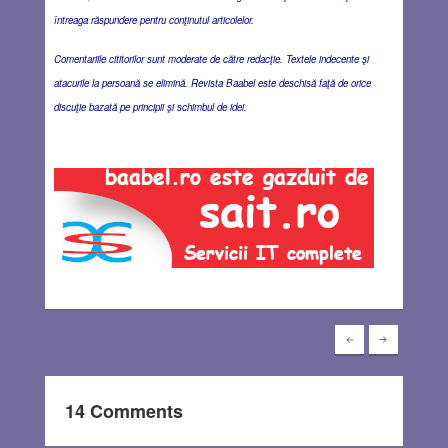
întreaga răspundere pentru conţinutul articolelor.
Comentariile cititorilor sunt moderate de către redacţie. Textele indecente şi
atacurile la persoană se elimină. Revista Baabel este deschisă faţă de orice
discuţie bazată pe principii şi schimbul de idei.
14 Comments