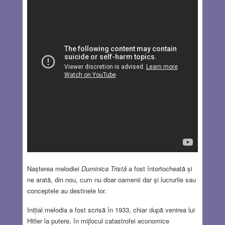
Nașterea melodiei
Duminica Tristă
a fost întortocheată și
ne arată, din nou, cum nu doar oamenii dar și lucrurile sau
conceptele au destinele lor.
Inițial melodia a fost scrisă în 1933, chiar după venirea lui
Hitler la putere, în mijlocul catastrofei economice