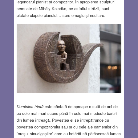
legendarul pianist și compozitor. În apropierea sculpturii
semnate de Mihály Kolodko, pe asfaltul străzii, sunt
pictate clapele pianului… spre omagiu și neuitare.
Duminica tristă
este cântată de aproape o sută de ani de
pe cele mai mari scene până în cele mai modeste baruri
din lumea întreagă. Povestea ei se întrepătrunde cu
povestea compozitorului său și cu cele ale oamenilor din
”orașul sinucigașilor” care au hotărât să părăsească lumea