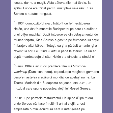
locuia, dar nu a reușit. Abia câteva zile mai târziu, la
spitalul unde era tratat pentru multiplele sale răni, Kiss
Seress s-a autostrangulat.
În 1934 compozitorul s-a căsătorit cu fermecătoarea
Helén, una din frumusețile Budapestei pe care i-a suflat-o
unui ofițer maghiar. După întoarcerea din detașamentul de
muncă forțată, Kiss Seress a găsit-o pe frumoasa lui soție
în brațele altui bărbat. Totuși, ea și-a părăsit amantul și a
revenit la soțul ei, fiindu-i alături până la sfârșit. La un an
după moartea soțului său, Helén s-a sinucis la rândul ei.
În anul 1999 a avut loc premiera filmului
Szomorú
vasárnap
(Duminica tristă), coproducție maghiaro-germană
despre nașterea șlagărului mondial cu același nume. La
Teatrul Madách din Budapesta se joacă, din 2021, un
muzical care spune povestea vieții lui Rezső Seress.
În 2019, pe peretele restaurantului Kispipa (Pipa mică)
unde Seress cântase în ultimii ani ai vieții, a fost
amplasată o mini-sculptură care îl înfățișează pe