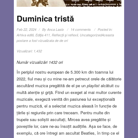
Duminica tristă
Feb 22, 2024
By
Anca Laslo
14 comments
Posted in:
Arhiva editii
,
Ediţia 411
,
Reflecţii şi reflexii
,
Uncategorized
Aceasta
postare a fost vizualizata de de ori
Vizualizari:
1,432
Număr vizualizări 1432 ori
În periplul nostru european de 5.300 km din toamna lui
2022, fiul meu și cu mine ne-am petrecut orele de călătorie
ascultând muzica pregătită de el pe un
playlist
alcătuit cu
multă atenție și grijă. Fiind un exeget al mai multor curente
muzicale, exegeză venită din pasiunea lui excepțională
pentru muzică, el a selectat muzica aleasă în funcție de
țările și regiunile prin care treceam. Pentru multe din
trupele sau soliștii ascultați, Mircea avea pregătite și
poveștile lor, care ne-au însoțit audițiile. Așa se face, de
exemplu, că ore întregi am ascultat Beatles, în timp ce el