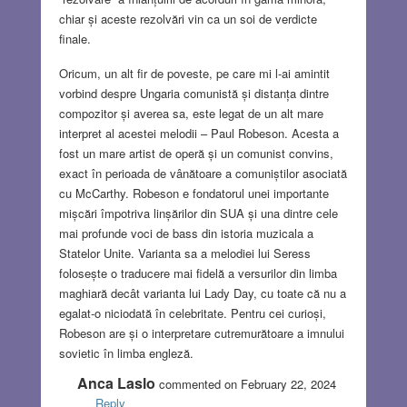
chiar și aceste rezolvări vin ca un soi de verdicte
finale.
Oricum, un alt fir de poveste, pe care mi l-ai amintit
vorbind despre Ungaria comunistă și distanța dintre
compozitor și averea sa, este legat de un alt mare
interpret al acestei melodii – Paul Robeson. Acesta a
fost un mare artist de operă și un comunist convins,
exact în perioada de vânătoare a comuniștilor asociată
cu McCarthy. Robeson e fondatorul unei importante
mișcări împotriva linșărilor din SUA și una dintre cele
mai profunde voci de bass din istoria muzicala a
Statelor Unite. Varianta sa a melodiei lui Seress
folosește o traducere mai fidelă a versurilor din limba
maghiară decât varianta lui Lady Day, cu toate că nu a
egalat-o niciodată în celebritate. Pentru cei curioși,
Robeson are și o interpretare cutremurătoare a imnului
sovietic în limba engleză.
Anca Laslo
commented on February 22, 2024
Reply