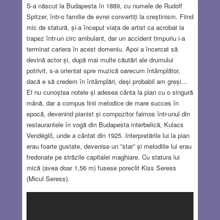
S-a născut la Budapesta în 1889, cu numele de Rudolf
Spitzer, într-o familie de evrei convertiți la creștinism. Fiind
mic de statură, și-a început viața de artist ca acrobat la
trapez într-un circ ambulant, dar un accident timpuriu i-a
terminat cariera în acest domeniu. Apoi a încercat să
devină actor și, după mai multe căutări ale drumului
potrivit, s-a orientat spre muzică oarecum întâmplător,
dacă e să credem în întâmplări, deși probabil am greși…
El nu cunoștea notele și adesea cânta la pian cu o singură
mână, dar a compus linii melodice de mare succes în
epocă, devenind pianist și compozitor faimos într-unul din
restaurantele în vogă din Budapesta interbelică, Kulacs
Vendéglő, unde a cântat din 1925. Interpretările lui la pian
erau foarte gustate, devenise un ”star” și melodiile lui erau
fredonate pe străzile capitalei maghiare. Cu statura lui
mică (avea doar 1,56 m) fusese poreclit Kiss Seress
(Micul Seress).