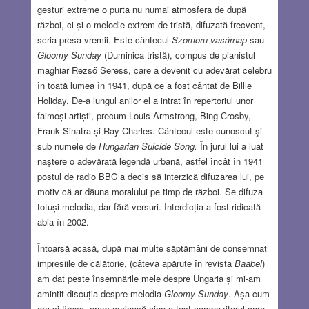
gesturi extreme o purta nu numai atmosfera de după
război, ci și o melodie extrem de tristă, difuzată frecvent,
scria presa vremii. Este cântecul
Szomoru vasárnap
sau
Gloomy Sunday
(Duminica tristă), compus de pianistul
maghiar Rezső Seress, care a devenit cu adevărat celebru
în toată lumea în 1941, după ce a fost cântat de Billie
Holiday. De-a lungul anilor el a intrat în repertoriul unor
faimoși artiști, precum Louis Armstrong, Bing Crosby,
Frank Sinatra și Ray Charles. Cântecul este cunoscut şi
sub numele de
Hungarian Suicide Song.
În jurul lui a luat
naştere o adevărată legendă urbană, astfel încât în 1941
postul de radio BBC a decis să interzică difuzarea lui, pe
motiv că ar dăuna moralului pe timp de război. Se difuza
totuși melodia, dar fără versuri. Interdicția a fost ridicată
abia în 2002.
Întoarsă acasă, după mai multe săptămâni de consemnat
impresiile de călătorie, (câteva apărute în revista
Baabel
)
am dat peste însemnările mele despre Ungaria și mi-am
amintit discuția despre melodia
Gloomy Sunday
. Așa cum
era și firesc, eram curioasă cine a fost compozitorul care