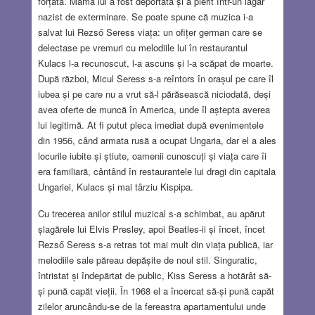
forțată. Mama lui a fost deportată și a pierit într-un lagăr
nazist de exterminare. Se poate spune că muzica i-a
salvat lui Rezső Seress viața: un ofițer german care se
delectase pe vremuri cu melodiile lui în restaurantul
Kulacs l-a recunoscut, l-a ascuns și l-a scăpat de moarte.
După război, Micul Seress s-a reîntors în orașul pe care îl
iubea și pe care nu a vrut să-l părăsească niciodată, deși
avea oferte de muncă în America, unde îl aștepta averea
lui legitimă. At fi putut pleca imediat după evenimentele
din 1956, când armata rusă a ocupat Ungaria, dar el a ales
locurile iubite și știute, oamenii cunoscuți și viața care îi
era familiară, cântând în restaurantele lui dragi din capitala
Ungariei, Kulacs și mai târziu Kispipa.
Cu trecerea anilor stilul muzical s-a schimbat, au apărut
șlagărele lui Elvis Presley, apoi Beatles-ii și încet, încet
Rezső Seress s-a retras tot mai mult din viața publică, iar
melodiile sale păreau depășite de noul stil. Singuratic,
întristat și îndepărtat de public, Kiss Seress a hotărât să-
și pună capăt vieții. În 1968 el a încercat să-și pună capăt
zilelor aruncându-se de la fereastra apartamentului unde