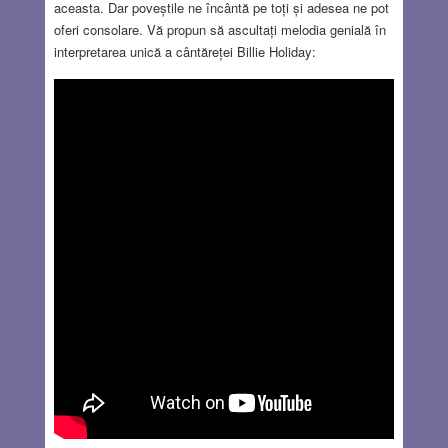
aceasta. Dar poveștile ne încântă pe toți și adesea ne pot
oferi consolare. Vă propun să ascultați melodia genială în
interpretarea unică a cântăreței Billie Holiday: