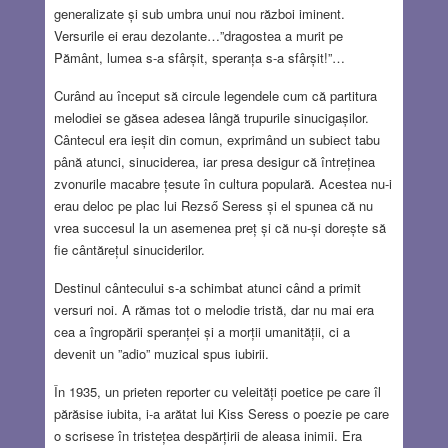
generalizate și sub umbra unui nou război iminent.
Versurile ei erau dezolante…”dragostea a murit pe
Pământ, lumea s-a sfârșit, speranța s-a sfârșit!”…
Curând au început să circule legendele cum că partitura
melodiei se găsea adesea lângă trupurile sinucigașilor.
Cântecul era ieșit din comun, exprimând un subiect tabu
până atunci, sinuciderea, iar presa desigur că întreținea
zvonurile macabre țesute în cultura populară. Acestea nu-i
erau deloc pe plac lui Rezső Seress și el spunea că nu
vrea succesul la un asemenea preț și că nu-și dorește să
fie cântărețul sinuciderilor.
Destinul cântecului s-a schimbat atunci când a primit
versuri noi. A rămas tot o melodie tristă, dar nu mai era
cea a îngropării speranței și a morții umanității, ci a
devenit un ”adio” muzical spus iubirii.
În 1935, un prieten reporter cu veleități poetice pe care îl
părăsise iubita, i-a arătat lui Kiss Seress o poezie pe care
o scrisese în tristețea despărțirii de aleasa inimii. Era