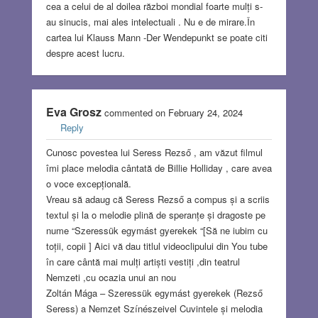
cea a celui de al doilea război mondial foarte mulți s-
au sinucis, mai ales intelectuali . Nu e de mirare.În
cartea lui Klauss Mann -Der Wendepunkt se poate citi
despre acest lucru.
Eva Grosz
commented on February 24, 2024
Reply
Cunosc povestea lui Seress Rezső , am văzut filmul
îmi place melodia cântată de Billie Holliday , care avea
o voce excepțională.
Vreau să adaug că Seress Rezső a compus și a scriis
textul și la o melodie plină de speranțe și dragoste pe
nume “Szeressük egymást gyerekek “[Să ne iubim cu
toții, copii ] Aici vă dau titlul videoclipului din You tube
în care cântă mai mulți artiști vestiți ,din teatrul
Nemzeti ,cu ocazia unui an nou
Zoltán Mága – Szeressük egymást gyerekek (Rezső
Seress) a Nemzet Színészeivel Cuvintele și melodia