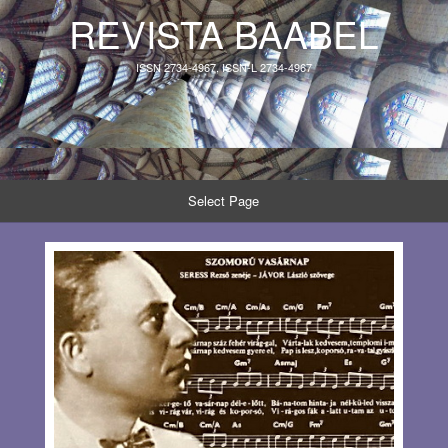
REVISTA BAABEL
ISSN 2734-4967, ISSN-L 2734-4967
Select Page