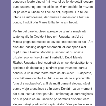
conducea foarte bine și îmi livra fel de fel de detalii despre
cum luaseră naștere melodiile lor. M-am scăldat în muzica
lor pe care o iubesc de zeci de ani, prețuindu-i la fel de
intens ca întotdeauna, dar muzica Beatles-ilor a fost un
bonus, fiindcă prin Marea Britanie nu am trecut.
Pentru cei care locuiesc aproape de granița maghiară,
toate ieșirile în Occident trec prin Ungaria, astfel că
Mircea pregătise muzică și povești interesante de aici. Am
discutat îndelung despre fenomenul ciudat apărut aici
după Primul Război Mondial și accentuat cu ocazia
crizelor economice din anii interbelici. După Marele
Război, Ungaria a fost cuprinsă de un soi de ciudățenie, o
epidemie de depresie și sindrom post-traumatic care a
condus la un număr foarte mare de sinucideri. Budapesta,
încântătoarea capitală a țării, a ajuns să fie supranumită
”orașul sinucigașilor”, atât de mulți oameni alegeau să-și
curme viața aruncându-se în apele Dunării. La un moment
dat s-au instituit chiar patrule – ambarcațiuni care vegheau
pe sub poduri ca să-i salveze pe sărmanii disperați care
alegeau să-și pună astfel capăt zilelor. Vina pentru aceste