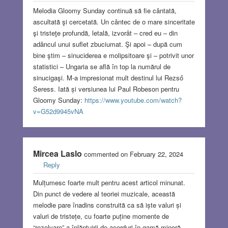
Melodia Gloomy Sunday continuă să fie cântată,
ascultată şi cercetată. Un cântec de o mare sinceritate
şi tristeţe profundă, letală, izvorât – cred eu – din
adâncul unui suflet zbuciumat. Şi apoi – după cum
bine ştim – sinuciderea e molipsitoare şi – potrivit unor
statistici – Ungaria se află în top la numărul de
sinucigaşi. M-a impresionat mult destinul lui Rezső
Seress. Iată și versiunea lui Paul Robeson pentru
Gloomy Sunday:
https://www.youtube.com/watch?
v=G52d9945vNA
Mircea Laslo
commented on February 22, 2024
Reply
Mulțumesc foarte mult pentru acest articol minunat.
Din punct de vedere al teoriei muzicale, această
melodie pare înadins construită ca să iște valuri și
valuri de tristețe, cu foarte puține momente de
“rezolvare” a înlănțuirii de acorduri în gamă minoră,