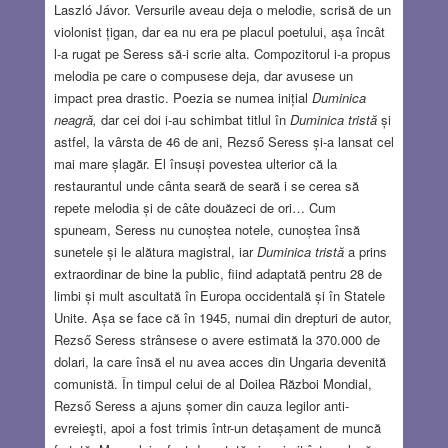
Laszló Jávor. Versurile aveau deja o melodie, scrisă de un
violonist țigan, dar ea nu era pe placul poetului, așa încât
l-a rugat pe Seress să-i scrie alta. Compozitorul i-a propus
melodia pe care o compusese deja, dar avusese un
impact prea drastic. Poezia se numea inițial
Duminica
neagră,
dar cei doi i-au schimbat titlul în
Duminica tristă
și
astfel, la vârsta de 46 de ani, Rezső Seress și-a lansat cel
mai mare șlagăr. El însuși povestea ulterior că la
restaurantul unde cânta seară de seară i se cerea să
repete melodia și de câte douăzeci de ori… Cum
spuneam, Seress nu cunoștea notele, cunoștea însă
sunetele și le alătura magistral, iar
Duminica tristă
a prins
extraordinar de bine la public, fiind adaptată pentru 28 de
limbi și mult ascultată în Europa occidentală și în Statele
Unite. Așa se face că în 1945, numai din drepturi de autor,
Rezső Seress strânsese o avere estimată la 370.000 de
dolari, la care însă el nu avea acces din Ungaria devenită
comunistă. În timpul celui de al Doilea Război Mondial,
Rezső Seress a ajuns șomer din cauza legilor anti-
evreieşti, apoi a fost trimis într-un detașament de muncă