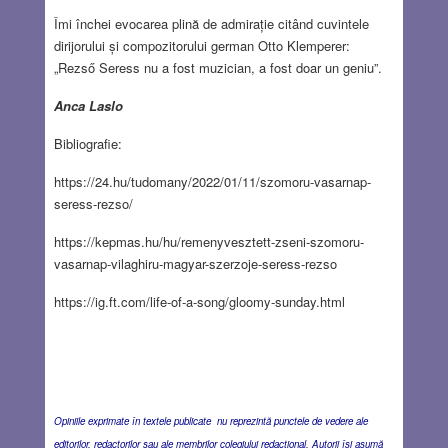
Îmi închei evocarea plină de admirație citând cuvintele
dirijorului și compozitorului german Otto Klemperer:
„Rezső Seress nu a fost muzician, a fost doar un geniu”.
Anca Laslo
Bibliografie:
https://24.hu/tudomany/2022/01/11/szomoru-vasarnap-
seress-rezso/
https://kepmas.hu/hu/remenyvesztett-zseni-szomoru-
vasarnap-vilaghiru-magyar-szerzoje-seress-rezso
https://ig.ft.com/life-of-a-song/gloomy-sunday.html
Opiniile exprimate în textele publicate nu reprezintă punctele de vedere ale
editorilor, redactorilor sau ale membrilor colegiului redacţional. Autorii îşi asumă