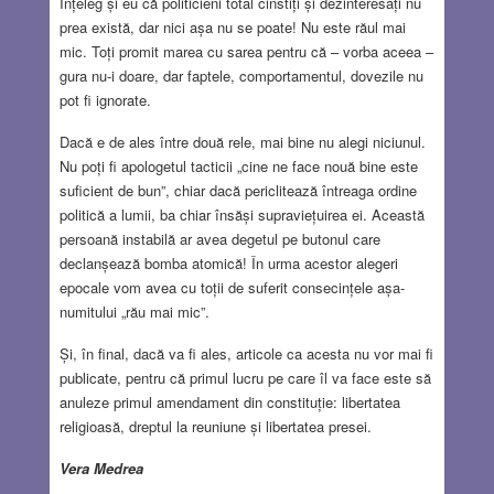
Înțeleg și eu că politicieni total cinstiți și dezinteresați nu
prea există, dar nici așa nu se poate! Nu este răul mai
mic. Toți promit marea cu sarea pentru că – vorba aceea –
gura nu-i doare, dar faptele, comportamentul, dovezile nu
pot fi ignorate.
Dacă e de ales între două rele, mai bine nu alegi niciunul.
Nu poți fi apologetul tacticii „cine ne face nouă bine este
suficient de bun”, chiar dacă periclitează întreaga ordine
politică a lumii, ba chiar însăși supraviețuirea ei. Această
persoană instabilă ar avea degetul pe butonul care
declanșează bomba atomică! În urma acestor alegeri
epocale vom avea cu toții de suferit consecințele așa-
numitului „rău mai mic”.
Și, în final, dacă va fi ales, articole ca acesta nu vor mai fi
publicate, pentru că primul lucru pe care îl va face este să
anuleze primul amendament din constituție: libertatea
religioasă, dreptul la reuniune și libertatea presei.
Vera Medrea