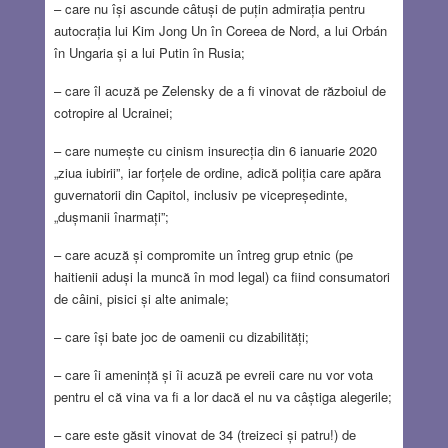
– care nu își ascunde câtuși de puțin admirația pentru
autocrația lui Kim Jong Un în Coreea de Nord, a lui Orbán
în Ungaria și a lui Putin în Rusia;
– care îl acuză pe Zelensky de a fi vinovat de războiul de
cotropire al Ucrainei;
– care numește cu cinism insurecția din 6 ianuarie 2020
„ziua iubirii”, iar forțele de ordine, adică poliția care apăra
guvernatorii din Capitol, inclusiv pe vicepreședinte,
„dușmanii înarmați”;
– care acuză și compromite un întreg grup etnic (pe
haitienii aduși la muncă în mod legal) ca fiind consumatori
de câini, pisici și alte animale;
– care își bate joc de oamenii cu dizabilități;
– care îi amenință și îi acuză pe evreii care nu vor vota
pentru el că vina va fi a lor dacă el nu va câștiga alegerile;
– care este găsit vinovat de 34 (treizeci și patru!) de