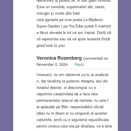
delinkvent la putera 34. A fost găsit vinovat!
Este un xenofob, suprematist alb, rasist,
misogin și multe alte fobii
care jignește pe cine poate.La Madison
Squre Garden ( pe YouTube puteți fi martori)
a făcut dovada la tot ce am înșirat. Doriți să
vă reprezinte sau să vă ajute această ființă:
good luck to you.
Veronica Rozenberg
commented on
November 2, 2024
Reply
Intersant, nu am observat ca tu ai analizat-
o, dar tendinta ta puternic dreapta, aici din
Israelul desirat, si descompus cu o
neputinta catastrofala de a face fata
permanentelor atacuri de rachete, tu care l-
ai aplaudat pe Bibi, responsabilul oficial
(desi nu in direct si nu singurul) al acestei
catstrofe, emiti cu o siguranta nejustificata
pentru cineva care sta pe dinafara, ce e bine