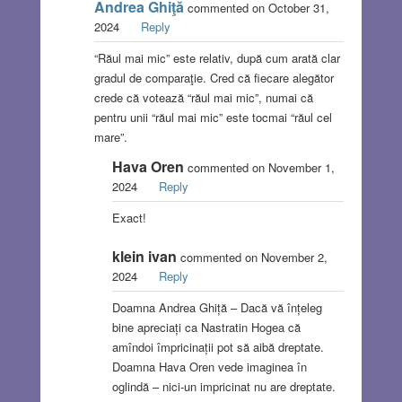
Andrea Ghiţă
commented on October 31,
2024
Reply
“Răul mai mic” este relativ, după cum arată clar
gradul de comparaţie. Cred că fiecare alegător
crede că votează “răul mai mic”, numai că
pentru unii “răul mai mic” este tocmai “răul cel
mare”.
Hava Oren
commented on November 1,
2024
Reply
Exact!
klein ivan
commented on November 2,
2024
Reply
Doamna Andrea Ghiță – Dacă vă înțeleg
bine apreciați ca Nastratin Hogea că
amîndoi împricinații pot să aibă dreptate.
Doamna Hava Oren vede imaginea în
oglindă – nici-un impricinat nu are dreptate.