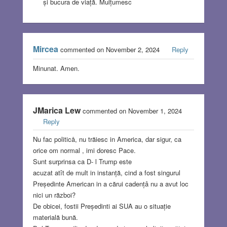
și bucura de viață. Mulțumesc
Mircea
commented on November 2, 2024
Reply
Minunat. Amen.
JMarica Lew
commented on November 1, 2024
Reply
Nu fac politicå, nu trăiesc in America, dar sigur, ca
orice om normal , imi doresc Pace.
Sunt surprinsa ca D- l Trump este
acuzat atît de mult in instanță, cind a fost singurul
Președinte American in a cărui cadențâ nu a avut loc
nici un război?
De obicei, fostii Președinti ai SUA au o situație
materială bună.