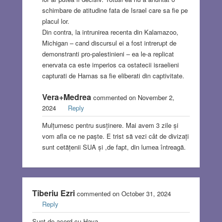
schimbare de atitudine fata de Israel care sa fie pe
placul lor.
Din contra, la intrunirea recenta din Kalamazoo,
Michigan – cand discursul ei a fost intrerupt de
demonstranti pro-palestinieni – ea le-a replicat
enervata ca este imperios ca ostatecii israelieni
capturati de Hamas sa fie eliberati din captivitate.
Vera+Medrea
commented on November 2,
2024
Reply
Mulțumesc pentru susținere. Mai avem 3 zile și
vom afla ce ne paște. E trist să vezi cât de divizați
sunt cetățenii SUA și ,de fapt, din lumea întreagă.
Tiberiu Ezri
commented on October 31, 2024
Reply
Sunt de acord cu Hava.