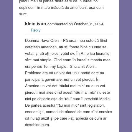
placul meu și partea tristă este că în Israel noi
depindem în mare măsură de americani, așa cum
sunt.
klein ivan
commented on October 31, 2024
Reply
Doamna Hava Oren – Părerea mea este că fiind
cetățean american, ați ști foarte bine cu cine să
votați și că ați folosi votul dv. În America lucrurile
sînt mai simple. Cînd eram în Israel simpatia mea
era pentru Tommy Lapid , Shulamit Aloni.
Problema era că un vot dat unui partid care nu
participa la guvernare, era un vot pierdut. În
America un vot dat “răului mai mic” nu e un vot
pierdut, mai ales cînd acest “rău mai mic” nu este
nici pe departe așa de “rău” cum îl prezintă Media.
De partea acestui “rău mai mic” sînt legislatori,
economiști, oameni de afaceri de care sînt convins
că nu ați auzit și pe care i-ați aprecia de cum ar
deschide gura.