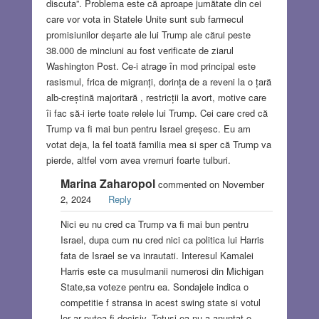
discuta”. Problema este că aproape jumătate din cei
care vor vota in Statele Unite sunt sub farmecul
promisiunilor deșarte ale lui Trump ale cărui peste
38.000 de minciuni au fost verificate de ziarul
Washington Post. Ce-i atrage în mod principal este
rasismul, frica de migranți, dorința de a reveni la o țară
alb-creștină majoritară , restricții la avort, motive care
îi fac să-i ierte toate relele lui Trump. Cei care cred că
Trump va fi mai bun pentru Israel greșesc. Eu am
votat deja, la fel toată familia mea si sper că Trump va
pierde, altfel vom avea vremuri foarte tulburi.
Marina Zaharopol
commented on November
2, 2024
Reply
Nici eu nu cred ca Trump va fi mai bun pentru
Israel, dupa cum nu cred nici ca politica lui Harris
fata de Israel se va inrautati. Interesul Kamalei
Harris este ca musulmanii numerosi din Michigan
State,sa voteze pentru ea. Sondajele indica o
competitie f stransa in acest swing state si votul
lor ar putea fi decisiv. Totusi ea nu a anuntat o