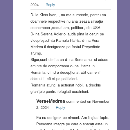
2024
Reply
D- le Klein Ivan, , nu ma surprinde, pentru ca
doamnele respective nu analizeaza siruația
economoca ,securitara, politica , din USA.
D- na Serena Adler o laudå pînă la ceruri pe
vicepreședinta Kamala Harris, d- na Vera
Medrea il denigreaza pe fostul Președinte
Trump.
Sigur,sunt uimita ca d- na Serena nu- si aduce
aminte de comportarea d- nei Harris in
România, cimd a decepționat atît oamenii
obisnuiti, cît si pe politicieni.
Romānia atunci a actionat nobil, a drschis
granițele pentru refugiati ucrainieni.
Vera+Medrea
commented on November
2, 2024
Reply
Eu nu denigrez pe nimeni. Am înșirat fapte.
Persoana integră pe care o apărați este un