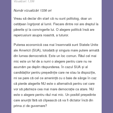
Vizualizari:
1,336
Număr vizualizări 1336 ori
Vreau să declar din start că nu sunt politolog, doar un
cetățean îngrijorat al lumii. Fiecare dintre noi are dreptul la
părerile și la convingerile lui. O alegere politică însă are
repercusiuni asupra noastră, a tuturor.
Puterea economică cea mai însemnată sunt Statele Unite
ale Americii (SUA), totodată și singura mare putere armată
din lumea democratică. Este un loc comun. Răul cel mai
mic este un fel de a numi o alegere pentru care nu ne
asumăm pe deplin răspunderea. În cazul SUA și al
candidaților pentru președinție care ne stau la dispoziție,
mi se pare că cel ce amenință cu o baie de sânge în caz
că pierde alegerile NU este o alternativă pentru cei care
vor să păstreze cea mai mare democrație ca atare. NU
este o alegere pentru răul mai mic. Un posibil președinte
care anunță fără să clipească că va fi dictator încă din
prima zi de guvernare?