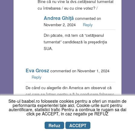
Bine că nu vine la dvs.cetățeanul turmentat
cu întrebarea / eu cu cine votez? /
Andrea Ghiţă
commented on
November 2, 2024
Reply
Din păcate, mă tem că “cetăţeanul
turmentat” candidează la preşedinţia
SUA.
Eva Grosz
commented on November 1, 2024
Reply
De când cu alegerile din America am observat că
cei care se întrec pentru a fi la conducere folosesc
Site-ul baabel.ro foloseste cookies pentru a oferi un maxim de
un limbaj chiar mai urât decât la noi. în parlament.
performanta experientei tale aici. Cookie-urile sunt pentru
Așa că m-am liniștit. Dar poporul sprijină pe cei
autentificare, statistici trafic Pentru a continua te rugam sa dai
click pe ACCEPT, in caz negativ pe REFUZ
care strigă mai tare… ca și la noi.
Refuz
ACCEPT
klein ivan
commented on November 2, 2024
Reply