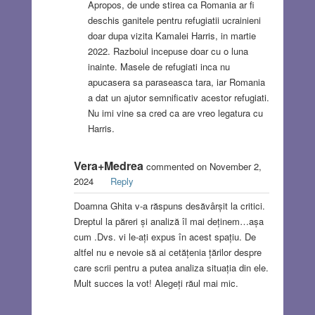
Apropos, de unde stirea ca Romania ar fi
deschis ganitele pentru refugiatii ucrainieni
doar dupa vizita Kamalei Harris, in martie
2022. Razboiul incepuse doar cu o luna
inainte. Masele de refugiati inca nu
apucasera sa paraseasca tara, iar Romania
a dat un ajutor semnificativ acestor refugiati.
Nu imi vine sa cred ca are vreo legatura cu
Harris.
Vera+Medrea
commented on November 2,
2024
Reply
Doamna Ghita v-a răspuns desăvârșit la critici.
Dreptul la păreri și analiză îl mai deținem…așa
cum .Dvs. vi le-ați expus în acest spațiu. De
altfel nu e nevoie să ai cetățenia țărilor despre
care scrii pentru a putea analiza situația din ele.
Mult succes la vot! Alegeți răul mai mic.