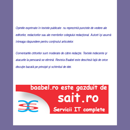
Opiniile exprimate în textele publicate nu reprezintă punctele de vedere ale
editorilor, redactorilor sau ale membrilor colegiului redacţional. Autorii îşi asumă
întreaga răspundere pentru conţinutul articolelor.
Comentariile cititorilor sunt moderate de către redacţie. Textele indecente şi
atacurile la persoană se elimină. Revista Baabel este deschisă faţă de orice
discuţie bazată pe principii şi schimbul de idei.