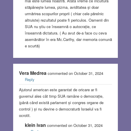
mai este lumea noastră. Atâta vreme ce incultura
stăpânește lumea, pizma, aviditatea și doar
urmărirea scopurilor proprii ( chiar cele părelnic
altruiste) rezultatul poate fi periculos. Oamenii din
SUA nu știu ce înseamnă o autocrație, ce
înseamnă dictatura. ( Au avut de-a face cu ceva
asemănător în era Mc.Carthy, dar memoria comună
e scurtă)
Vera Medrea
commented on October 31, 2024
Reply
Ajutorul american este garantat de oricare ar fi
guvernul ales cât timp SUA ramâne o democrație,
(până când există parlament și congres organe de
control ) și nu devine o democratură Israelul va fi
ocrotit.
klein ivan
commented on October 31, 2024