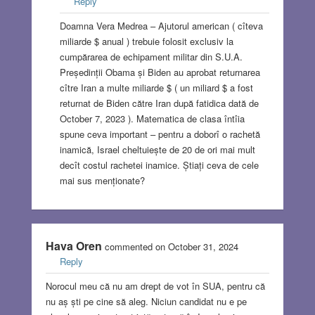
Reply
Doamna Vera Medrea – Ajutorul american ( cîteva
miliarde $ anual ) trebuie folosit exclusiv la
cumpărarea de echipament militar din S.U.A.
Președinții Obama și Biden au aprobat returnarea
cître Iran a multe miliarde $ ( un miliard $ a fost
returnat de Biden către Iran după fatidica dată de
October 7, 2023 ). Matematica de clasa întîia
spune ceva important – pentru a doborî o rachetă
inamică, Israel cheltuiește de 20 de ori mai mult
decît costul rachetei inamice. Știați ceva de cele
mai sus menționate?
Hava Oren
commented on October 31, 2024
Reply
Norocul meu că nu am drept de vot în SUA, pentru că
nu aș ști pe cine să aleg. Niciun candidat nu e pe