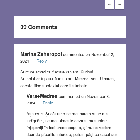
39 Comments
Marina Zaharopol
commented on November 2,
2024
Reply
Sunt de acord cu fiecare cuvant. Kudos!
Articolul ar fi putut fi intitulat: “Mirarea” sau “Uimirea,”
acesta fiind subtextul care il strabate.
Vera+Medrea
commented on November 3,
2024
Reply
Așa este. Și cât timp ne mai mirăm și ne mai
indignăm, ne mai uimește ceva și nu suntem
înțepeniți în idei preconcepute, și nu ne vedem
doar de propriile interese, putem păși cu capul sus