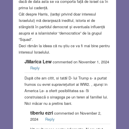
dacă de data asta se va comporta față de israel ca în
prima lui cadență.
Cât despre Harris, (iarăși privind doar interesul
Israelului) mă deranjează ineditul, istoria ei de
stângistă în partidul democrat și eventuala influență
asupra ei a islamistelor “democratice” de la grupul
“Squad”.
Deci rămân la ideea că nu știu ce va fi mai bine pentru
interesul Israelului.
JMarica Lew
commented on November 1, 2024
Reply
După cite am citit, si tatăl D- lui Trump s- a purtat
frumos cu evrei supraviețuitori ai WW2. , ajunși in
America Le- a oferit posibilitatea sa- ßi
construiascâ o sinagoga pe un teren al familiei lui.
Nici mâcar nu a pretins bani.
tiberiu ezri
commented on November 2,
2024
Reply