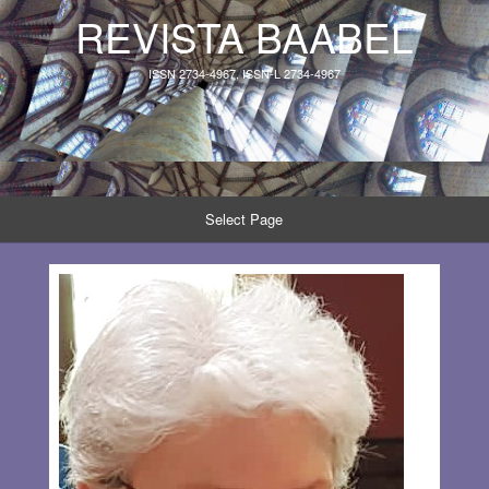
REVISTA BAABEL
ISSN 2734-4967, ISSN-L 2734-4967
Select Page