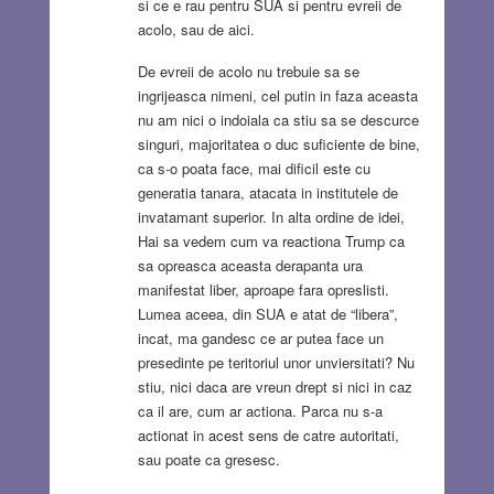
si ce e rau pentru SUA si pentru evreii de
acolo, sau de aici.
De evreii de acolo nu trebuie sa se
ingrijeasca nimeni, cel putin in faza aceasta
nu am nici o indoiala ca stiu sa se descurce
singuri, majoritatea o duc suficiente de bine,
ca s-o poata face, mai dificil este cu
generatia tanara, atacata in institutele de
invatamant superior. In alta ordine de idei,
Hai sa vedem cum va reactiona Trump ca
sa opreasca aceasta derapanta ura
manifestat liber, aproape fara opreslisti.
Lumea aceea, din SUA e atat de “libera”,
incat, ma gandesc ce ar putea face un
presedinte pe teritoriul unor unviersitati? Nu
stiu, nici daca are vreun drept si nici in caz
ca il are, cum ar actiona. Parca nu s-a
actionat in acest sens de catre autoritati,
sau poate ca gresesc.