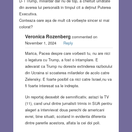
D- l Trump, miliardar dar nu de top, a cheltuit umătate
din averea lui personală in timpul cit a deținut Puterea
Executiva.
Conteaza oare așa de mult că vorbește sincer si mai
colorat?
Veronica Rozenberg
commented on
November 1, 2024
Reply
Marica, Pacea despre care vorbesti tu, nu are nici
o legatura cu Trump, a fost o intamplare. E
adevarat ca Trump nu doreste extinderea razboiului
din Ucraina si scoaterea milardelor de acolo catre
Zelensky. E foarte posibil ca nici catre Israel,nu va
fi foarte interesat sa le indrepte.
Un reportaj deosebit de semnificativ, astazi la TV
(11), cand unul dintre jurnalisti trimis in SUA pentru
alegeri a intervievat doua perechi de americani
evrei, bine situati, scotand in evidenta diferenta
dintre parerile acestora, aflata la cei doi poli.