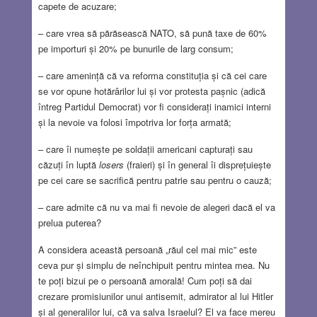
capete de acuzare;
– care vrea să părăsească NATO, să pună taxe de 60%
pe importuri și 20% pe bunurile de larg consum;
– care amenință că va reforma constituția și că cei care
se vor opune hotărârilor lui și vor protesta pașnic (adică
întreg Partidul Democrat) vor fi considerați inamici interni
și la nevoie va folosi împotriva lor forța armată;
– care îi numește pe soldații americani capturați sau
căzuți în luptă
losers
(fraieri) și în general îi disprețuiește
pe cei care se sacrifică pentru patrie sau pentru o cauză;
– care admite că nu va mai fi nevoie de alegeri dacă el va
prelua puterea?
A considera această persoană „răul cel mai mic” este
ceva pur și simplu de neînchipuit pentru mintea mea. Nu
te poți bizui pe o persoană amorală! Cum poți să dai
crezare promisiunilor unui antisemit, admirator al lui Hitler
și al generalilor lui, că va salva Israelul? El va face mereu