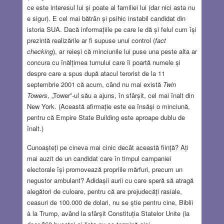
ce este interesul lui și poate al familiei lui (dar nici asta nu
e sigur). E cel mai bătrân și psihic instabil candidat din
istoria SUA. Dacă informațiile pe care le dă și felul cum își
prezintă realizările ar fi supuse unui control (
fact
checking
), ar reieși că minciunile lui puse una peste alta ar
concura cu înălțimea turnului care îi poartă numele și
despre care a spus după atacul terorist de la 11
septembrie 2001 că acum, când nu mai există
Twin
Towers
, „Tower”-ul său a ajuns, în sfârșit, cel mai înalt din
New York. (Această afirmație este ea însăși o minciună,
pentru că Empire State Building este aproape dublu de
înalt.)
Cunoașteți pe cineva mai cinic decât această ființă? Ați
mai auzit de un candidat care în timpul campaniei
electorale își promovează propriile mărfuri, precum un
negustor ambulant? Adidașii aurii cu care speră să atragă
alegători de culoare, pentru că are prejudecăți rasiale,
ceasuri de 100.000 de dolari, nu se știe pentru cine, Biblii
à la Trump, având la sfârșit Constituția Statelor Unite (la