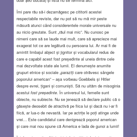
doar $60 bucata) și lista nu se termină aici.
Îmi pare rău să-i dezamăgesc pe cititorii acestei
respectabile reviste, dar nu pot să nu mă mir peste
măsură atunci când considerentele morale universale nu
au nicio greutate. Sunt „răul mai mic”. Nu cunosc pe
nimeni care să se laude mai mult, care să aprecieze mai
exagerat tot ce are legătură cu persoana lui. Ar mai fi de
amintit limbajul abject și jignitor și vocabularul redus de
care e capabil acest fost președinte al uneia dintre cele
mai dezvoltate state ale lumii. El denumește anumite
grupuri etnice și sociale „paraziți care otrăvesc sângele
poporului american” – așa vorbeau Goebbels și Hitler
despre evrei, țigani și comuniști. Să nu uităm de misoginia
acestui
fost președinte
. În universul lui, femeile sunt
obiecte, nu subiecte. Nu se jenează să declare public că o
găsește deosebit de atractivă pe fiica lui și dacă nu i-ar fi
fiică, ar lua-o de nevastă. Iar pe actrițe le poți atinge unde
vrei… Este candidatul care denigrează poporul american
și care mai nou spune că America e lada de gunoi a lumii!