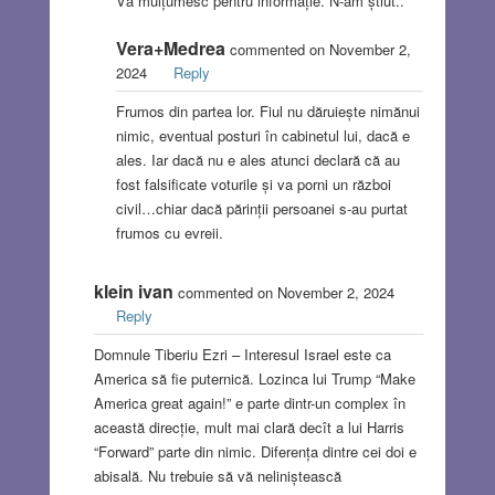
Vă mulțumesc pentru informație. N-am știut..
Vera+Medrea
commented on November 2,
2024
Reply
Frumos din partea lor. Fiul nu dăruiește nimănui
nimic, eventual posturi în cabinetul lui, dacă e
ales. Iar dacă nu e ales atunci declară că au
fost falsificate voturile și va porni un război
civil…chiar dacă părinții persoanei s-au purtat
frumos cu evreii.
klein ivan
commented on November 2, 2024
Reply
Domnule Tiberiu Ezri – Interesul Israel este ca
America să fie puternică. Lozinca lui Trump “Make
America great again!” e parte dintr-un complex în
această direcție, mult mai clară decît a lui Harris
“Forward” parte din nimic. Diferența dintre cei doi e
abisală. Nu trebuie să vă neliniștească