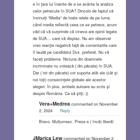
e în ţara lui înainte de a se avânta la analiza
celor petrecute în SUA? Dincolo de faptul că
învinuiţi “Media” de toate relele de pe lume,
când media reflectă ceea ce se petrece, acum
văd că vă surprinde că cineva are opinii legate
de SUA… care vă displac. Nu am observat
vreo reacţie negativă faţă de comentariile care
îl laudă pe candidatul Dvs. preferat. Nu vă
faceţi probleme. Niciuna din doamnele
incriminate nu votează ( din păcate) în SUA.
Dar ( tot din păcate) vor suporta atât ele (cât şi
noi toţi) consecinţele globale ale acestor
alegeri. În plus, ambele autoare au scris şi
despre România. Ca să ştiţi.:))
Vera+Medrea
commented on November
2, 2024
Reply
Bravo. Mulțumesc. Presa e ( încă) liberă!
JMarica Lew
commented on November 2,