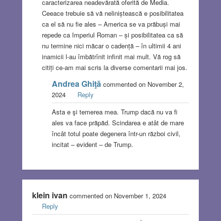
caracterizarea neadevărată oferită de Media.
Ceeace trebuie să vă neliniștească e posibilitatea
ca el să nu fie ales – America se va prăbuși mai
repede ca Imperiul Roman – și posibilitatea ca să
nu termine nici măcar o cadență – în ultimii 4 ani
inamicii l-au îmbătrînit infinit mai mult. Vă rog să
citiți ce-am mai scris la diverse comentarii mai jos.
Andrea Ghiţă
commented on November 2,
2024
Reply
Asta e şi temerea mea. Trump dacă nu va fi
ales va face prăpăd. Scindarea e atât de mare
încât totul poate degenera într-un război civil,
incitat – evident – de Trump.
klein ivan
commented on November 1, 2024
Reply