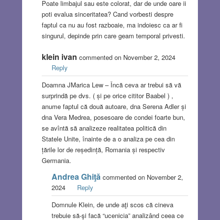
Poate limbajul sau este colorat, dar de unde oare ii
poti evalua sinceritatea? Cand vorbesti despre
faptul ca nu au fost razboaie, ma indoiesc ca ar fi
singurul, depinde prin care geam temporal privesti.
klein ivan
commented on November 2, 2024
Reply
Doamna JMarica Lew – Încă ceva ar trebui să vă
surprindă pe dvs. ( și pe orice cititor Baabel ) ,
anume faptul că două autoare, dna Serena Adler și
dna Vera Medrea, posesoare de condei foarte bun,
se avîntă să analizeze realitatea politică din
Statele Unite, înainte de a o analiza pe cea din
țările lor de reședință, Romania și respectiv
Germania.
Andrea Ghiţă
commented on November 2,
2024
Reply
Domnule Klein, de unde aţi scos că cineva
trebuie să-şi facă “ucenicia” analizând ceea ce