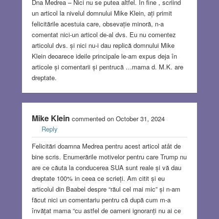
Dna Medrea – Nici nu se putea altfel. În fine , scriind
un articol la nivelul domnului Mike Klein, ați primit
felicitările acestuia care, obsevație minoră, n-a
comentat nici-un articol de-al dvs. Eu nu comentez
articolul dvs. și nici nu-i dau replică domnului Mike
Klein deoarece ideile principale le-am expus deja în
articole și comentarii și pentrucă …mama d. M.K. are
dreptate.
Mike Klein
commented on October 31, 2024
Reply
Felicitări doamna Medrea pentru acest articol atât de
bine scris. Enumerările motivelor pentru care Trump nu
are ce căuta la conducerea SUA sunt reale și vă dau
dreptate 100% in ceea ce scrieți. Am citit și eu
articolul din Baabel despre “răul cel mai mic” și n-am
făcut nici un comentariu pentru că după cum m-a
învățat mama “cu astfel de oameni ignoranți nu ai ce