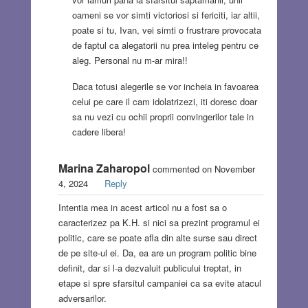
oameni se vor simti victoriosi si fericiti, iar altii,
poate si tu, Ivan, vei simti o frustrare provocata
de faptul ca alegatorii nu prea inteleg pentru ce
aleg. Personal nu m-ar mira!!
Daca totusi alegerile se vor incheia in favoarea
celui pe care il cam idolatrizezi, iti doresc doar
sa nu vezi cu ochii proprii convingerilor tale in
cadere libera!
Marina Zaharopol
commented on November
4, 2024
Reply
Intentia mea in acest articol nu a fost sa o
caracterizez pa K.H. si nici sa prezint programul ei
politic, care se poate afla din alte surse sau direct
de pe site-ul ei. Da, ea are un program politic bine
definit, dar si l-a dezvaluit publicului treptat, in
etape si spre sfarsitul campaniei ca sa evite atacul
adversarilor.