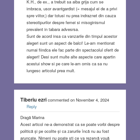
K.H., de ex., a trebuit sa aiba grija cum se
imbraca, usor avantgardist (= mesajul ei de a privi
spre viitor,) dar totusi nu prea indraznet din cauza
stereotipurilor despre femei si misoginismul
prevalent in tabara advesrsa.
Sunt de acord insa ca vanzarile din timpul acestor
alegeri sunt un aspect de balci! Le-am mentionat
numai fiindca ele fac parte din spectacolul oferit de
alegeri! Desi sunt multe alte aspecte care apartin
acestui show si pe care le-am omis ca sa nu
lungesc articolul prea mult.
Tiberiu ezri
commented on November 4, 2024
Reply
Dragă Marina
Acest articol ne-a demonstrat ca se poate vorbi despre
politică și pe ocolite și ca zarurile încă nu au fost
aruncate. Nimeni nu poate ști ce va rezervă vouă