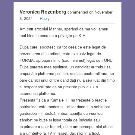
Veronica Rozenberg
commented on November
3, 2024
Reply
Am citit articolul Marinei, sperând ca ma voi lamuri
mai bine in ceea ce o privește pe K.H.
Dupa care, socotesc ca tot ceea ce este legat de
prezentarea ei in articol, este exclusiv legat de
FORMA, aproape nimic (sau minimul) legat de FOND.
Dupa părerea mea apolitica, un candidat ar trebui sa
propună o platforma politica, sociala poate militara, se
pare ca nici unul dintre candidați nu a si-a luat din timp
si responsabilitate ca sa prezinte publicului o
asemenea platforma.
Prezenta fizica a Kamalei H. nu trezește o reacție
potrivnica, este modesta – chiar daca si-a schimbat
garderoba – îmbrăcămintea, apariția cu veșnicul
zâmbet pe buze si lipsa totala de îndoială sau
exprimare a unor temeri, nu le-am perceput nici atunci
am urmărit-o la TV in Israel, dar, nici in articol.