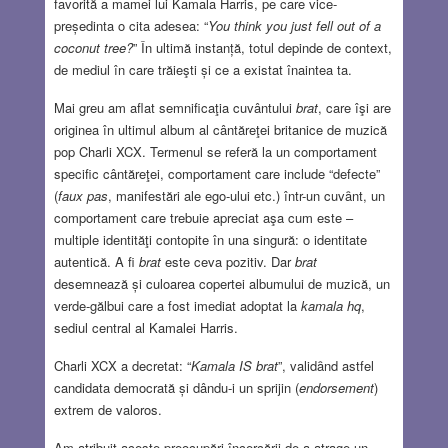
favorită a mamei lui Kamala Harris, pe care vice-
președinta o cita adesea: “
You think you just fell out of a
coconut tree?
” În ultimă instanță, totul depinde de context,
de mediul în care trăieşti și ce a existat înaintea ta.
Mai greu am aflat semnificaţia cuvântului
brat
, care îşi are
originea în ultimul album al cântăreţei britanice de muzică
pop Charli XCX. Termenul se referă la un comportament
specific cântăreţei, comportament care include “defecte”
(
faux pas
, manifestări ale ego-ului etc.) într-un cuvȃnt, un
comportament care trebuie apreciat aşa cum este –
multiple identităţi contopite în una singură: o identitate
autentică. A fi
brat
este ceva pozitiv. Dar
brat
desemnează și culoarea copertei albumului de muzică, un
verde-gălbui care a fost imediat adoptat la
kamala hq
,
sediul central al Kamalei Harris.
Charli XCX a decretat: “
Kamala IS brat
”, validȃnd astfel
candidata democrată și dându-i un sprijin (
endorsement
)
extrem de valoros.
Am atribuit aceste preocupări încercării de a atrage un