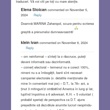
traduceri. Vă voi citi pe toți cu mare atenție.
Elena Stoican
commented on November 5,
2024
Reply
Doamnă MARINA Zaharopol, scuze pentru scrierea
greșită a prenumelui dumneavoastră!
klein ivan
commented on November 6, 2024
Reply
– om neinformat – sînteți la o răscruce, puteți
deveni informată sau dezinformată.
– comerț electoral – termenul nu e corect 100%,
nimeni nu s-a îmbogățit, banii sînt necesari
campaniei electorale (v. detaliile menționate de
mine în comentarii mai jos) – D.T., la 78+ ani, a
ținut 3 mitinguri/zi străbătînd America în lung și lat,
luptînd împotriva a 6 adversari, K.H. + 5 voluntari (
probabil speriați de perspectiva ca D.T. ajuns
președinte să dezvăluie anumite lucruri neoprindu-