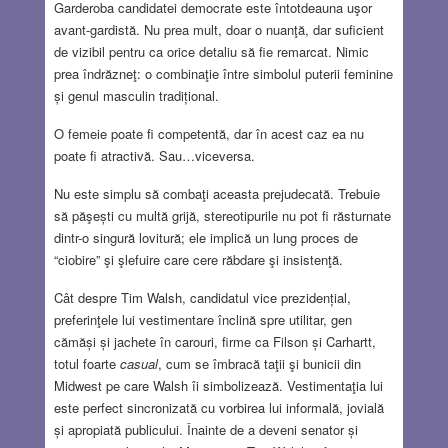
Garderoba candidatei democrate este întotdeauna uşor
avant-gardistă. Nu prea mult, doar o nuanţă, dar suficient
de vizibil pentru ca orice detaliu să fie remarcat. Nimic
prea îndrăzneţ: o combinaţie între simbolul puterii feminine
și genul masculin tradițional.
O femeie poate fi competentă, dar în acest caz ea nu
poate fi atractivă. Sau…viceversa.
Nu este simplu să combaţi aceasta prejudecată. Trebuie
să păşești cu multă grijă, stereotipurile nu pot fi răsturnate
dintr-o singură lovitură; ele implică un lung proces de
“ciobire” şi şlefuire care cere răbdare şi insistenţă.
Cât despre Tim Walsh, candidatul vice prezidențial,
preferinţele lui vestimentare înclină spre utilitar, gen
cămăși și jachete în carouri, firme ca Filson și Carhartt,
totul foarte
casual
, cum se îmbracă taţii şi bunicii din
Midwest pe care Walsh îi simbolizează. Vestimentaţia lui
este perfect sincronizată cu vorbirea lui informală, jovială
și apropiată publicului. Înainte de a deveni senator și