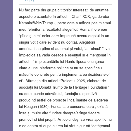
Nu fac parte din grupa cititorilor interesați de anumite
aspecte prezentate în articol – Charli XCX, garderoba
Kamala/Walz/Trump -, parte care a adîncit pesimismul
meu referitor la rezultatul alegerilor. Romanii ofereau
“pîine și circ” celor care împreună aveau dreptul la un
singur vot ( care evident nu conta). Alegătorii
americani au pîine și au omul și votul, iar “circul” îi va
împiedica să vadă ceeace e esențial și e menționat în
articol : ” în prezentările lui Harris lipsea enunţarea
clară a unei platforme politice și nu se specificau
măsurile concrete pentru implementarea dezideratelor
ei”. Afirmația din articol “Proiectul 2025, elaborat de
asociaţii lui Donald Trump de la Heritage Foundation ”
nu corespunde adevărului, fundația respectivă
producînd astfel de proiecte încă înainte de alegerea
lui Reagan (1980). Fundația e conservatoare , există
însă și multe alte fundații dreapta/stînga fiecare
promovînd idei proprii. Articolul deși se vrea apolitic nu
e de centru și după citirea lui sînt sigur că “cetățeanul