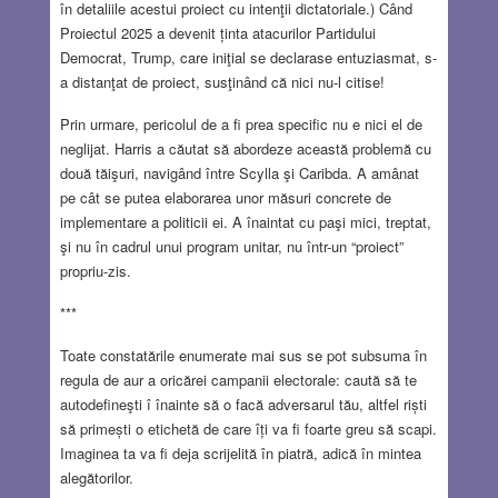
în detaliile acestui proiect cu intenţii dictatoriale.) Când
Proiectul 2025 a devenit ținta atacurilor Partidului
Democrat, Trump, care iniţial se declarase entuziasmat, s-
a distanţat de proiect, susţinând că nici nu-l citise!
Prin urmare, pericolul de a fi prea specific nu e nici el de
neglijat. Harris a căutat să abordeze această problemă cu
două tăişuri, navigând între Scylla şi Caribda. A amânat
pe cât se putea elaborarea unor măsuri concrete de
implementare a politicii ei. A înaintat cu paşi mici, treptat,
şi nu în cadrul unui program unitar, nu într-un “proiect”
propriu-zis.
***
Toate constatările enumerate mai sus se pot subsuma în
regula de aur a oricărei campanii electorale: caută să te
autodefineşti î înainte să o facă adversarul tău, altfel riști
să primești o etichetă de care îți va fi foarte greu să scapi.
Imaginea ta va fi deja scrijelită în piatră, adică în mintea
alegătorilor.