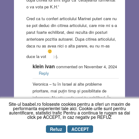
o va vota pe K.H.”
Cred ca tu conferi articolului Marinei puteri care nu
se pot deduc din citirea articolului, care mie mi s-a
parut foarte echilibrat, desi rezulta din posturi
anterioare pozitia autoarei. Dupa citirea articolului,
daca nu as avea nici o alta parere, eu nu m-as
duce la vot
:-).
klein ivan
commented on November 4, 2024
Reply
Veronica – tu în Israel ai alte probleme
prioritare, mai puțin timp și posibilitate de
informare. Nu știu unde vezi tu echilibrul. În
Site-ul baabel.ro foloseste cookies pentru a oferi un maxim de
primul rînd spațiul acordat perechii electorale
performanta experientei tale aici. Cookie-urile sunt pentru
Harris-Walz e pe departe mai mare decît cel
autentificare, statistici trafic Pentru a continua te rugam sa dai
click pe ACCEPT, in caz negativ pe REFUZ
pentru Trump,perechea lui nefiind menționată.
Vezi vre-o afirmație negativă despre K.H.&T.W.
Refuz
ACCEPT
? Însă despre D.T. sînt numai negative și nu
mă refer la “cravata exagerat de lungă”. Mă