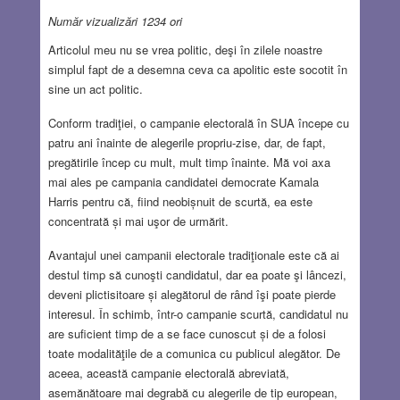
Număr vizualizări 1234 ori
Articolul meu nu se vrea politic, deşi în zilele noastre
simplul fapt de a desemna ceva ca apolitic este socotit în
sine un act politic.
Conform tradiţiei, o campanie electorală în SUA începe cu
patru ani înainte de alegerile propriu-zise, dar, de fapt,
pregătirile încep cu mult, mult timp înainte. Mă voi axa
mai ales pe campania candidatei democrate Kamala
Harris pentru că, fiind neobișnuit de scurtă, ea este
concentrată și mai uşor de urmărit.
Avantajul unei campanii electorale tradiţionale este că ai
destul timp să cunoşti candidatul, dar ea poate şi lâncezi,
deveni plictisitoare și alegătorul de rând îşi poate pierde
interesul. În schimb, într-o campanie scurtă, candidatul nu
are suficient timp de a se face cunoscut și de a folosi
toate modalităţile de a comunica cu publicul alegător. De
aceea, această campanie electorală abreviată,
asemănătoare mai degrabă cu alegerile de tip european,