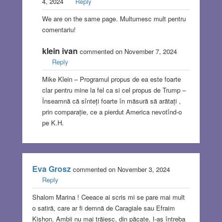
4, 2024
Reply
We are on the same page. Multumesc mult pentru
comentariu!
klein ivan
commented on November 7, 2024
Reply
Mike Klein – Programul propus de ea este foarte
clar pentru mine la fel ca si cel propus de Trump –
Înseamnă că sînteți foarte în măsură să arătați ,
prin comparație, ce a pierdut America nevotînd-o
pe K.H.
Eva Grosz
commented on November 3, 2024
Reply
Shalom Marina ! Ceeace ai scris mi se pare mai mult
o satiră, care ar fi demnă de Caragiale sau Efraim
Kishon. Ambii nu mai trăiesc, din păcate, I-aș întreba