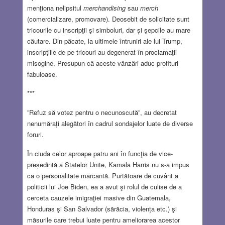
menţiona nelipsitul
merchandising
sau
merch
(comercializare, promovare). Deosebit de solicitate sunt
tricourile cu inscripţii şi simboluri, dar și şepcile au mare
căutare. Din păcate, la ultimele întruniri ale lui Trump,
inscripţiile de pe tricouri au degenerat în proclamaţii
misogine. Presupun că aceste vânzări aduc profituri
fabuloase.
***
”Refuz să votez pentru o necunoscută”, au decretat
nenumărați alegători în cadrul sondajelor luate de diverse
foruri.
În ciuda celor aproape patru ani în funcţia de vice-
președintă a Statelor Unite, Kamala Harris nu s-a impus
ca o personalitate marcantă. Purtătoare de cuvânt a
politicii lui Joe Biden, ea a avut şi rolul de culise de a
cerceta cauzele imigraţiei masive din Guatemala,
Honduras şi San Salvador (sărăcia, violența etc.) şi
măsurile care trebui luate pentru ameliorarea acestor