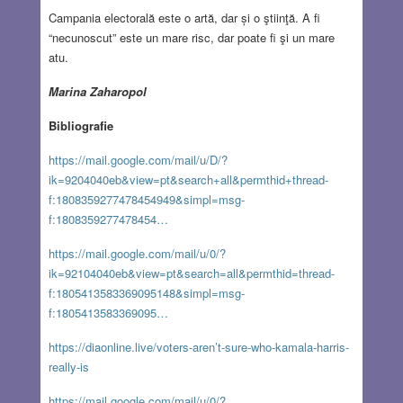
Campania electorală este o artă, dar și o ştiinţă. A fi
“necunoscut” este un mare risc, dar poate fi şi un mare
atu.
Marina Zaharopol
Bibliografie
https://mail.google.com/mail/u/D/?
ik=9204040eb&view=pt&search+all&permthid+thread-
f:1808359277478454949&simpl=msg-
f:1808359277478454…
https://mail.google.com/mail/u/0/?
ik=92104040eb&view=pt&search=all&permthid=thread-
f:1805413583369095148&simpl=msg-
f:1805413583369095…
https://diaonline.live/voters-aren’t-sure-who-kamala-harris-
really-is
https://mail.google.com/mail/u/0/?