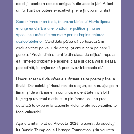
condiţii, pentru a reduce emigrația din aceste țări. A fost
un rol lipsit de putere executivă și el a ţinut-o în umbră.
Spre mirarea mea însă, în prezentările lui Harris lipsea
enunţarea clară a unei platforme politice și nu se
specificau măsurile concrete pentru implementarea
dezideratelor ei.
Candidata părea că se bazează în
exclusivitate pe valul de emoţii şi entuziasm pe care îl
genera. ”Provin dintr-o familie din clasa de mijloc”, repeta
ea. ”Înţeleg problemele acestei clase și dacă voi fi aleasă
presedintă, intenţionez să promovez interesele ei.”
Uneori acest val de
vibes
e suficient să te poarte până la
finală. Dar există și riscul real de a eşua, de a nu ajunge la
liman și de a rămâne în continuare o entitate invizibilă.
Înţeleg şi reversul medaliei: o platformă politică prea
detailată te expune la atacurile violente ale adversarilor, te
face vulnerabil.
Aşa s-a întâmplat cu Proiectul 2025, elaborat de asociaţii
lui Donald Trump de la Heritage Foundation. (Nu voi intra