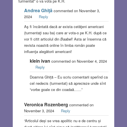
turmentat” o va vota pe K.H.
Andrea Ghiţă
commented on November 3,
2024
Reply
Aş fi încântată dacă ar exista cetăţeni americani
(turmentaţi sau ba) care ar vota-o pe K.H. după ce
vor fi citit articolul din
Baabel
! Asta ar însemna că
revista noastră online în limba român poate
influenţa alegătorii americani!
klein ivan
commented on November 4, 2024
Reply
Doamna Ghiță – Eu scriu comentarii sperînd ca
cel nedecis (turmentat) să aprecieze unde sînt
“vorbe goale ce din coadaă……”
Veronica Rozenberg
commented on
November 3, 2024
Reply
“Articolul deși se vrea apolitic nu e de centru și
după citirea lui sînt sigur că “cetățeanul turmentat”