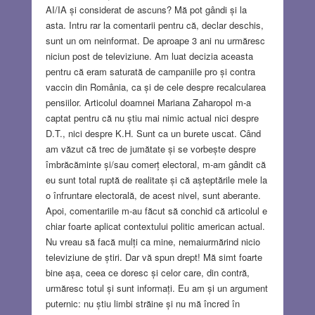
AI/IA și considerat de ascuns? Mă pot gândi și la
asta. Intru rar la comentarii pentru că, declar deschis,
sunt un om neinformat. De aproape 3 ani nu urmăresc
niciun post de televiziune. Am luat decizia aceasta
pentru că eram saturată de campaniile pro și contra
vaccin din România, ca și de cele despre recalcularea
pensiilor. Articolul doamnei Mariana Zaharopol m-a
captat pentru că nu știu mai nimic actual nici despre
D.T., nici despre K.H. Sunt ca un burete uscat. Când
am văzut că trec de jumătate și se vorbește despre
îmbrăcăminte și/sau comerț electoral, m-am gândit că
eu sunt total ruptă de realitate și că așteptările mele la
o înfruntare electorală, de acest nivel, sunt aberante.
Apoi, comentariile m-au făcut să conchid că articolul e
chiar foarte aplicat contextului politic american actual.
Nu vreau să facă mulți ca mine, nemaiurmărind nicio
televiziune de știri. Dar vă spun drept! Mă simt foarte
bine așa, ceea ce doresc și celor care, din contră,
urmăresc totul și sunt informați. Eu am și un argument
puternic: nu știu limbi străine și nu mă încred în