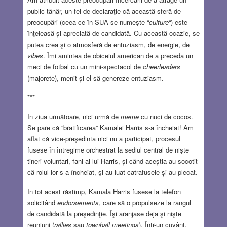
public tânăr, un fel de declaraţie că această sferă de
preocupări (ceea ce în SUA se numeşte “
culture
“) este
înţeleasă și apreciată de candidată. Cu această ocazie, se
putea crea şi o atmosferă de entuziasm, de energie, de
vibes
. Îmi amintea de obiceiul american de a preceda un
meci de fotbal cu un mini-spectacol de
cheerleaders
(majorete), menit și el să genereze entuziasm.
***
În ziua următoare, nici urmă de
meme
cu nuci de cocos.
Se pare că “bratificarea” Kamalei Harris s-a încheiat! Am
aflat că vice-preşedinta nici nu a participat, procesul
fusese în întregime orchestrat la sediul central de nişte
tineri voluntari, fani ai lui Harris, și când aceștia au socotit
că rolul lor s-a încheiat, şi-au luat catrafusele și au plecat.
În tot acest răstimp, Kamala Harris fusese la telefon
solicitând
endorsements
, care să o propulseze la rangul
de candidată la preşedinţie. Îşi aranjase deja şi nişte
reuniuni (
rallies
sau
townhall meetings
). Într-un cuvânt,