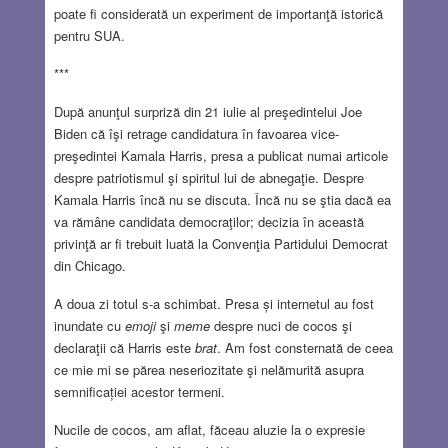
poate fi considerată un experiment de importanţă istorică
pentru SUA.
***
După anunţul surpriză din 21 iulie al preşedintelui Joe
Biden că îşi retrage candidatura în favoarea vice-
preşedintei Kamala Harris, presa a publicat numai articole
despre patriotismul şi spiritul lui de abnegaţie. Despre
Kamala Harris încă nu se discuta. Încă nu se ştia dacă ea
va rămâne candidata democraţilor; decizia în această
privinţă ar fi trebuit luată la Convenţia Partidului Democrat
din Chicago.
A doua zi totul s-a schimbat. Presa și internetul au fost
inundate cu
emoji
şi
meme
despre nuci de cocos şi
declaraţii că Harris este
brat
. Am fost consternată de ceea
ce mie mi se părea neseriozitate şi nelămurită asupra
semnificației acestor termeni.
Nucile de cocos, am aflat, făceau aluzie la o expresie