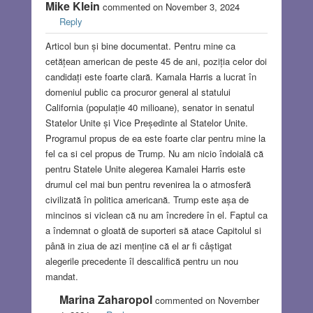
Mike Klein
commented on November 3, 2024
Reply
Articol bun și bine documentat. Pentru mine ca
cetățean american de peste 45 de ani, poziția celor doi
candidați este foarte clară. Kamala Harris a lucrat în
domeniul public ca procuror general al statului
California (populație 40 milioane), senator in senatul
Statelor Unite și Vice Președinte al Statelor Unite.
Programul propus de ea este foarte clar pentru mine la
fel ca si cel propus de Trump. Nu am nicio îndoială că
pentru Statele Unite alegerea Kamalei Harris este
drumul cel mai bun pentru revenirea la o atmosferă
civilizată în politica americană. Trump este așa de
mincinos si viclean că nu am încredere în el. Faptul ca
a îndemnat o gloată de suporteri să atace Capitolul si
până in ziua de azi menține că el ar fi câștigat
alegerile precedente îl descalifică pentru un nou
mandat.
Marina Zaharopol
commented on November