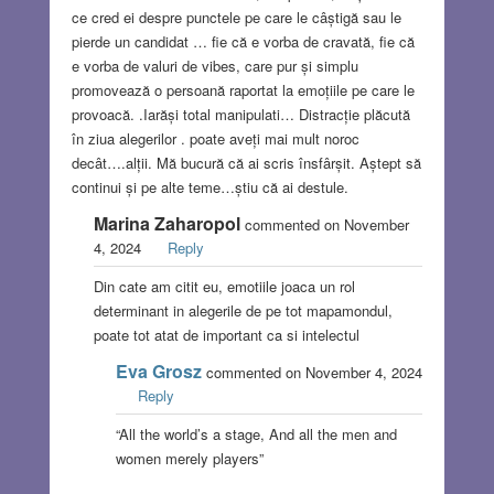
ce cred ei despre punctele pe care le câștigă sau le
pierde un candidat … fie că e vorba de cravată, fie că
e vorba de valuri de vibes, care pur și simplu
promovează o persoană raportat la emoțiile pe care le
provoacă. .Iarăși total manipulati… Distracție plăcută
în ziua alegerilor . poate aveți mai mult noroc
decât….alții. Mă bucură că ai scris însfârșit. Aștept să
continui și pe alte teme…știu că ai destule.
Marina Zaharopol
commented on November
4, 2024
Reply
Din cate am citit eu, emotiile joaca un rol
determinant in alegerile de pe tot mapamondul,
poate tot atat de important ca si intelectul
Eva Grosz
commented on November 4, 2024
Reply
“All the world’s a stage, And all the men and
women merely players”