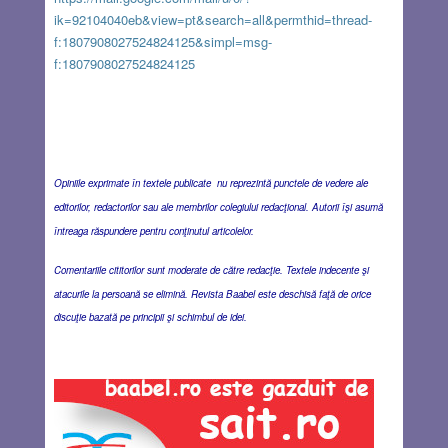
ik=92104040eb&view=pt&search=all&permthid=thread-
f:1807908027524824125&simpl=msg-
f:1807908027524824125
Opiniile exprimate în textele publicate nu reprezintă punctele de vedere ale
editorilor, redactorilor sau ale membrilor colegiului redacţional. Autorii îşi asumă
întreaga răspundere pentru conţinutul articolelor.
Comentariile cititorilor sunt moderate de către redacţie. Textele indecente şi
atacurile la persoană se elimină. Revista Baabel este deschisă faţă de orice
discuţie bazată pe principii şi schimbul de idei.