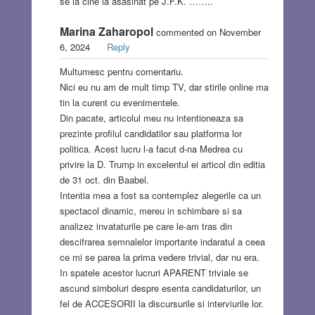
se la cine la asasinat pe J.F.K. ……..
Marina Zaharopol
commented on November
6, 2024
Reply
Multumesc pentru comentariu.
Nici eu nu am de mult timp TV, dar stirile online ma
tin la curent cu evenimentele.
Din pacate, articolul meu nu intentioneaza sa
prezinte profilul candidatilor sau platforma lor
politica. Acest lucru l-a facut d-na Medrea cu
privire la D. Trump in excelentul ei articol din editia
de 31 oct. din Baabel.
Intentia mea a fost sa contemplez alegerile ca un
spectacol dinamic, mereu in schimbare si sa
analizez invataturile pe care le-am tras din
descifrarea semnalelor importante indaratul a ceea
ce mi se parea la prima vedere trivial, dar nu era.
In spatele acestor lucruri APARENT triviale se
ascund simboluri despre esenta candidaturilor, un
fel de ACCESORII la discursurile si interviurile lor.