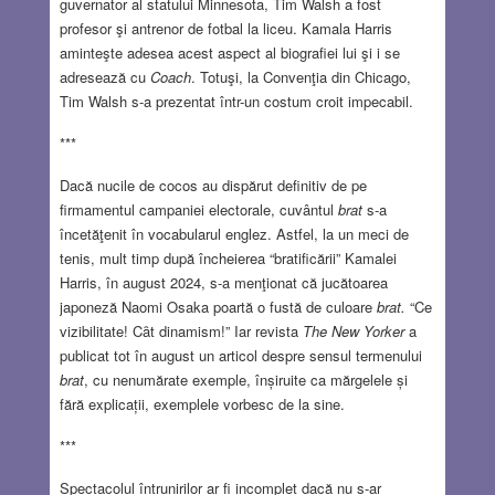
guvernator al statului Minnesota, Tim Walsh a fost
profesor şi antrenor de fotbal la liceu. Kamala Harris
aminteşte adesea acest aspect al biografiei lui şi i se
adresează cu
Coach
. Totuşi, la Convenţia din Chicago,
Tim Walsh s-a prezentat într-un costum croit impecabil.
***
Dacă nucile de cocos au dispărut definitiv de pe
firmamentul campaniei electorale, cuvântul
brat
s-a
încetăţenit în vocabularul englez. Astfel, la un meci de
tenis, mult timp după încheierea “bratificării” Kamalei
Harris, în august 2024, s-a menţionat că jucătoarea
japoneză Naomi Osaka poartă o fustă de culoare
brat.
“Ce
vizibilitate! Cȃt dinamism!” Iar revista
The New Yorker
a
publicat tot în august un articol despre sensul termenului
brat
, cu nenumărate exemple, înșiruite ca mărgelele și
fără explicații, exemplele vorbesc de la sine.
***
Spectacolul întrunirilor ar fi incomplet dacă nu s-ar