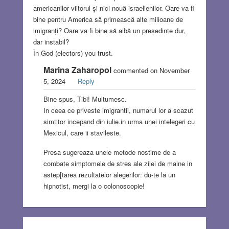
americanilor viitorul și nici nouă israelienilor. Oare va fi
bine pentru America să primească alte milioane de
imigranți? Oare va fi bine să aibă un președinte dur,
dar instabil?
În God (electors) you trust.
Marina Zaharopol
commented on November
5, 2024
Reply
Bine spus, Tibi! Multumesc.
In ceea ce priveste imigrantii, numarul lor a scazut
simtitor incepand din iulie.in urma unei intelegeri cu
Mexicul, care ii stavileste.
Presa sugereaza unele metode nostime de a
combate simptomele de stres ale zilei de maine in
astep[tarea rezultatelor alegerilor: du-te la un
hipnotist, mergi la o colonoscopie!