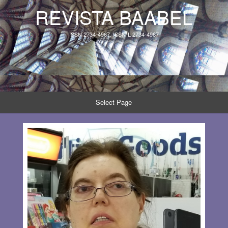
REVISTA BAABEL
ISSN 2734-4967, ISSN-L 2734-4967
Select Page