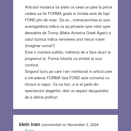
Articolul incearca sa arate ca ceea ce pare la prima
vedere sa fie FORMA goala si triviala este de fapt
FOND plin de miez. De ex., imbracamintea ei usor
avantgardista indica ca ea priveste spre viitor spre
deosebire de Trump (Make America Great Again) a
carui lozinca indica reinvierea unui trecut maret
(imaginar numai?)
Este o maniera subtila, indirecta de a face aluzii la
programul ei. Forma folosita ca simbol al unui
continut.
Singurul lucru pe care l-am mentionat in articol,care
e intr-adevar FORMA fara FOND este comertul cu
tricouri si sepci. Ce sa faci, e si el parte din
spectacolul alegerilor, desi un aspect dezgustator
de a obtine profituri.
klein ivan
commented on November 3, 2024
Reply