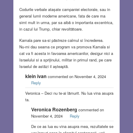
Codurile verbale atașate campaniei electorale, sau in
general lumii moderne americane, fata de care ma
simt mult in urma, par sa aibă o importanta excentrica,
in cazul lui Trump, chiar revoltătoare.
Kamala pare sa-si păstreze calmul si încrederea.
Nu-mi dau seama ce program va promova Kamala si
cat va fi acesta in favoarea americanilor, desigur nici a
Israelului si a sprijinului, militar in primul rand, pe care
Israelul de astăzi il așteaptă.
klein ivan
commented on November 4, 2024
Reply
Veronica – Deci nu te-ai lămurit. Nu lua vina asupra
ta.
Veronica Rozenberg
commented on
November 4, 2024
Reply
De ce as lua eu vina asupra mea, rezultatele se
vor lamuri pana la sfarsitul saptamanii, unii