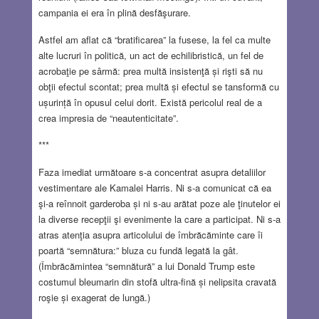
campania ei era în plină desfăşurare.
Astfel am aflat că “bratificarea” la fusese, la fel ca multe
alte lucruri în politică, un act de echilibristică, un fel de
acrobaţie pe sârmă: prea multă insistenţă și rişti să nu
obţii efectul scontat; prea multă și efectul se tansformă cu
ușurință în opusul celui dorit. Există pericolul real de a
crea impresia de “neautenticitate”.
***
Faza imediat următoare s-a concentrat asupra detaliilor
vestimentare ale Kamalei Harris. Ni s-a comunicat că ea
şi-a reînnoit garderoba și ni s-au arătat poze ale ţinutelor ei
la diverse recepţii şi evenimente la care a participat. Ni s-a
atras atenţia asupra articolului de îmbrăcăminte care îi
poartă “semnătura:” bluza cu fundă legată la gât.
(Îmbrăcămintea “semnătură” a lui Donald Trump este
costumul bleumarin din stofă ultra-fină și nelipsita cravată
roşie și exagerat de lungă.)