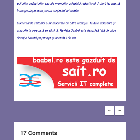
editorilor, redactorilor sau ale membrilor colegiului redacţional. Autorii îşi asumă
întreaga răspundere pentru conţinutul articolelor.
Comentariile cititorilor sunt moderate de către redacţie. Textele indecente şi
atacurile la persoană se elimină. Revista Baabel este deschisă faţă de orice
discuţie bazată pe principii şi schimbul de idei.
17 Comments