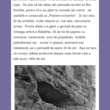
copii. Se știe că ele datau din perioada revoltei lui Bar
Kochba, pentru că s-au găsit și monede ale vremii. Iar
cealaltă e cunoscută ca „Peștera scrisorilor”. Și aici erau
20 de schelete, multe obiecte și, mai ales, documente
scrise. Printre altele s-a găsit o gentuță de piele cu
întreaga arhivă a Babathei, 35 de foi de papirus cu
contracte, testamente, acte de proprietate, hotărâri
judecătorești etc., scrise în greacă, arameică sau
nabateană, pe o perioadă de peste 30 de ani. Așa se face
că cunosc atâtea amănunte despre viața femeii care a
trăit acum 1900 de ani.