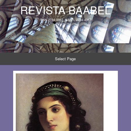
REVISTA BAABEL
ISSN 2734-4967, ISSN-L 2734-4967
Select Page