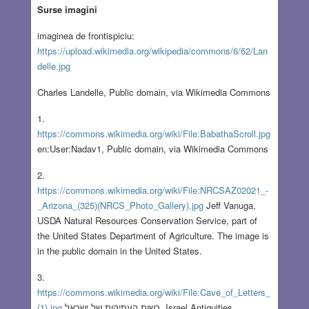
Surse imagini
imaginea de frontispiciu:
https://upload.wikimedia.org/wikipedia/commons/6/62/Lan
delle.jpg
Charles Landelle, Public domain, via Wikimedia Commons
1.
https://commons.wikimedia.org/wiki/File:BabathaScroll.jpg
en:User:Nadav1, Public domain, via Wikimedia Commons
2.
https://commons.wikimedia.org/wiki/File:NRCSAZ02021_-
_Arizona_(325)(NRCS_Photo_Gallery).jpg
Jeff Vanuga,
USDA Natural Resources Conservation Service, part of
the United States Department of Agriculture. The image is
in the public domain in the United States.
3.
https://commons.wikimedia.org/wiki/File:Cave_of_Letters_
(1).jpg
רשות העתיקות של ישראל Israel Antiquities