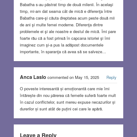
Babatha s-au păstrat timp de două milenii. În acelaşi
timp, mi-am dat seama cât de mică e diferenţa între
Babatha care-şi căuta dreptatea acum peste două mii
de ani şi multe femei moderne. Diferenţa dintre
problemele ei şi ale noastre e destul de mică. Îmi pare
foarte rău că a fost prinsă în capcana istoriei şi îmi
imaginez cum şi-a pus la adăpost documentele
importante, în sparanţa că avea să se salveze…
Anca Laslo
commented on May 15, 2025
Reply
O poveste interesantă și emoționantă care mie îmi
întărește din nou părerea că femeile suferă foarte mult
în cazul conflictelor, sunt mereu expuse necazurilor și
durerilor și sunt atât de puțini cei care le apără.
Leave a Reply