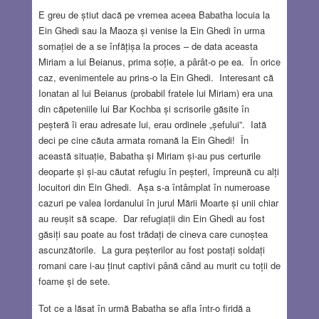
E greu de știut dacă pe vremea aceea Babatha locuia la
Ein Ghedi sau la Maoza și venise la Ein Ghedi în urma
somației de a se înfățișa la proces – de data aceasta
Miriam a lui Beianus, prima soție, a pârât-o pe ea. În orice
caz, evenimentele au prins-o la Ein Ghedi. Interesant că
Ionatan al lui Beianus (probabil fratele lui Miriam) era una
din căpeteniile lui Bar Kochba și scrisorile găsite în
peșteră îi erau adresate lui, erau ordinele „șefului”. Iată
deci pe cine căuta armata romană la Ein Ghedi! În
această situație, Babatha și Miriam și-au pus certurile
deoparte și și-au căutat refugiu în peșteri, împreună cu alți
locuitori din Ein Ghedi. Așa s-a întâmplat în numeroase
cazuri pe valea Iordanului în jurul Mării Moarte și unii chiar
au reușit să scape. Dar refugiații din Ein Ghedi au fost
găsiți sau poate au fost trădați de cineva care cunoștea
ascunzătorile. La gura peșterilor au fost postați soldați
romani care i-au ținut captivi până când au murit cu toții de
foame și de sete.
Tot ce a lăsat în urmă Babatha se afla într-o firidă a