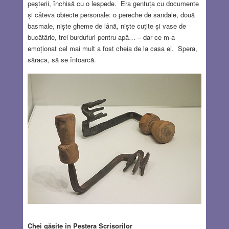
peșterii, închisă cu o lespede. Era gentuța cu documente
și câteva obiecte personale: o pereche de sandale, două
basmale, niște gheme de lână, niște cuțite și vase de
bucătărie, trei burdufuri pentru apă… – dar ce m-a
emoționat cel mai mult a fost cheia de la casa ei. Spera,
săraca, să se întoarcă.
Chei găsite în Peștera Scrisorilor