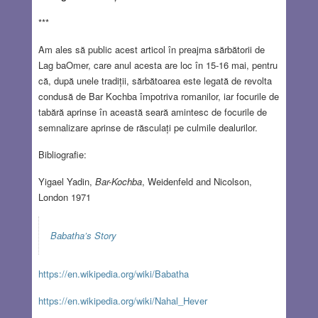
***
Am ales să public acest articol în preajma sărbătorii de
Lag baOmer, care anul acesta are loc în 15-16 mai, pentru
că, după unele tradiții, sărbătoarea este legată de revolta
condusă de Bar Kochba împotriva romanilor, iar focurile de
tabără aprinse în această seară amintesc de focurile de
semnalizare aprinse de răsculați pe culmile dealurilor.
Bibliografie:
Yigael Yadin,
Bar-Kochba
, Weidenfeld and Nicolson,
London 1971
Babatha’s Story
https://en.wikipedia.org/wiki/Babatha
https://en.wikipedia.org/wiki/Nahal_Hever