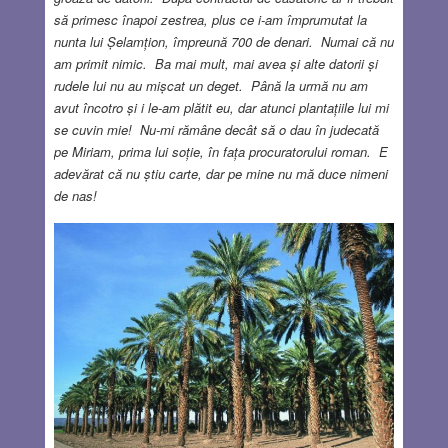
să primesc înapoi zestrea, plus ce i-am împrumutat la
nunta lui Șelamțion, împreună 700 de denari. Numai că nu
am primit nimic. Ba mai mult, mai avea și alte datorii și
rudele lui nu au mișcat un deget. Până la urmă nu am
avut încotro și i le-am plătit eu, dar atunci plantațiile lui mi
se cuvin mie! Nu-mi rămâne decât să o dau în judecată
pe Miriam, prima lui soție, în fața procuratorului roman. E
adevărat că nu știu carte, dar pe mine nu mă duce nimeni
de nas!