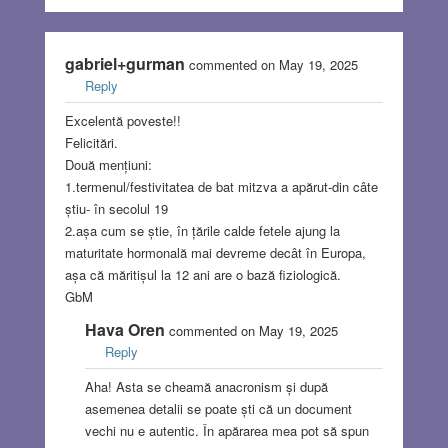
gabriel+gurman
commented on May 19, 2025
Reply
Excelentă poveste!!
Felicitări.
Două mențiuni:
1.termenul/festivitatea de bat mitzva a apărut-din câte
știu- în secolul 19
2.așa cum se știe, în țările calde fetele ajung la
maturitate hormonală mai devreme decât în Europa,
așa că măritișul la 12 ani are o bază fiziologică.
GbM
Hava Oren
commented on May 19, 2025
Reply
Aha! Asta se cheamă anacronism și după
asemenea detalii se poate ști că un document
vechi nu e autentic. În apărarea mea pot să spun