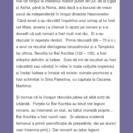
mai tot timpul la cheremul marilor puteri din jur, de la Egipt
și Asiria, până la Roma, abia dacă s-a bucurat de vreun
secol de independență în timpul dinastiei Hasmoneilor.
Când evreii s-au răzvrătit împotriva unui urmaș al lui Irod
cel Mare, acesta i-a chemat în ajutor pe romani și s-a
dovedit că sub romani a fost mult mai rău. Ei s-au
răsculat în repetate rânduri. Prima răscoală (66 – 70 e.n.)
a avut ca rezultat distrugerea Ierusalimului și a Templului.
Iar ultima, Revolta lui Bar Kochba (132 – 135), a fost
sfârșitul definitiv al Iudeei. Sute de mii de locuitori au fost
măcelăriți sau vânduți în robie în toate colțurile imperiului
și însăși Iudeea a încetat să existe: numele provinciei a
fost schimbat în Siria Palestina, cu capitala la Cezarea
Maritima.
Și tocmai că la început răscoala părea să aibă sorți de
izbândă. Forțele lui Bar Kochba au biruit trei legiuni
romane, au întemeiat un stat, au bătut monedă proprie…
Bar Kochba a fost numit
nasi.
(În ebraica modernă
termenul a primit semnificația de președinte, dar pe atunci
nasi
însemna prinț.) Dar romanii au adus legiuni