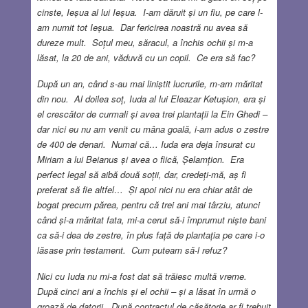
cinste, Ieșua al lui Ieșua. I-am dăruit și un fiu, pe care l-
am numit tot Ieșua. Dar fericirea noastră nu avea să
dureze mult. Soțul meu, săracul, a închis ochii și m-a
lăsat, la 20 de ani, văduvă cu un copil. Ce era să fac?
După un an, când s-au mai liniștit lucrurile, m-am măritat
din nou. Al doilea soț, Iuda al lui Eleazar Ketușion, era și
el crescător de curmali și avea trei plantații la Ein Ghedi –
dar nici eu nu am venit cu mâna goală, i-am adus o zestre
de 400 de denari. Numai că… Iuda era deja însurat cu
Miriam a lui Beianus și avea o fiică, Șelamțion. Era
perfect legal să aibă două soții, dar, credeți-mă, aș fi
preferat să fie altfel… Și apoi nici nu era chiar atât de
bogat precum părea, pentru că trei ani mai târziu, atunci
când și-a măritat fata, mi-a cerut să-i împrumut niște bani
ca să-i dea de zestre, în plus față de plantația pe care i-o
lăsase prin testament. Cum puteam să-l refuz?
Nici cu Iuda nu mi-a fost dat să trăiesc multă vreme.
După cinci ani a închis și el ochii – și a lăsat în urmă o
groază de datorii. După contractul de căsătorie ar fi trebuit