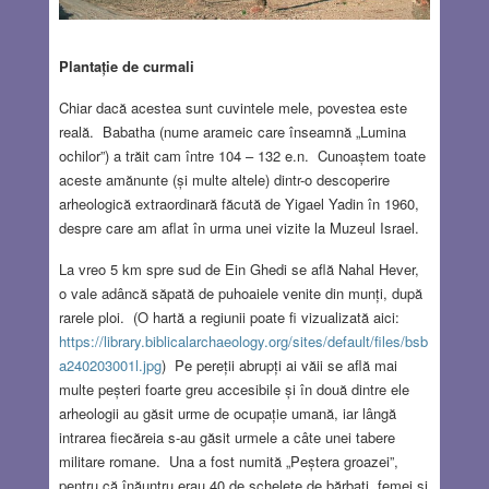
Plantație de curmali
Chiar dacă acestea sunt cuvintele mele, povestea este
reală. Babatha (nume arameic care înseamnă „Lumina
ochilor”) a trăit cam între 104 – 132 e.n. Cunoaștem toate
aceste amănunte (și multe altele) dintr-o descoperire
arheologică extraordinară făcută de Yigael Yadin în 1960,
despre care am aflat în urma unei vizite la Muzeul Israel.
La vreo 5 km spre sud de Ein Ghedi se află Nahal Hever,
o vale adâncă săpată de puhoaiele venite din munți, după
rarele ploi. (O hartă a regiunii poate fi vizualizată aici:
https://library.biblicalarchaeology.org/sites/default/files/bsb
a240203001l.jpg
) Pe pereții abrupți ai văii se află mai
multe peșteri foarte greu accesibile și în două dintre ele
arheologii au găsit urme de ocupație umană, iar lângă
intrarea fiecăreia s-au găsit urmele a câte unei tabere
militare romane. Una a fost numită „Peștera groazei”,
pentru că înăuntru erau 40 de schelete de bărbați, femei și