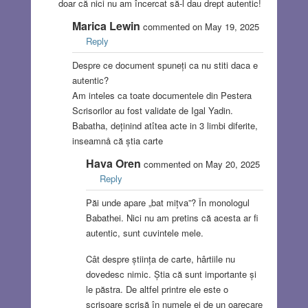
doar că nici nu am încercat să-l dau drept autentic!
Marica Lewin
commented on May 19, 2025
Reply
Despre ce document spuneți ca nu stiti daca e
autentic?
Am inteles ca toate documentele din Pestera
Scrisorilor au fost validate de Igal Yadin.
Babatha, deținind atîtea acte in 3 limbi diferite,
inseamnå că știa carte
Hava Oren
commented on May 20, 2025
Reply
Păi unde apare „bat mițva”? În monologul
Babathei. Nici nu am pretins că acesta ar fi
autentic, sunt cuvintele mele.
Cât despre știința de carte, hârtiile nu
dovedesc nimic. Știa că sunt importante și
le păstra. De altfel printre ele este o
scrisoare scrisă în numele ei de un oarecare