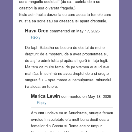
constrangerile societatii (de ex., cerinta de a se
casatori la asa o varsta frageda.)
Este admirabila darzenia cu care aceasta femeie care
nu stia sa scrie sau sa citeasca isi apara drepturile.
Hava Oren
commented on May 17, 2025
Reply
De fapt, Babatha se bucura de destul de multe
drepturi: de a moșteni, de a avea proprietatea ei,
de a și-o administra și apăra singură în fața legii.
Mă tem că multe femei de pe vremea ei au dus-o
mai rău. În schimb nu avea dreptul de a-și crește
singură fiul – spre marea ei nemulțumire, tribunalul
i-a alocat un tutore.
Marica Lewin
commented on May 18, 2025
Reply
Am citit undeva ca in Antichitate, siruația femeii
evreice in societate era mult buna decit cea a
femeilor din Grecia si Roma acelor timpuri.