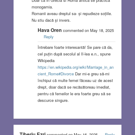
Doar ca in Grecia si Roma antică se practica
monogamia.
Romanii aveau dreptul sa- și repudieze soțiile.
Nu stiu dacă și invers.
Hava Oren
commented on May 18, 2025
Reply
Întrebare foarte interesantă! Se pare că da,
cel puțin după secolul al II-lea e.n., spune
Wikipedia
https://en.wikipedia.org/wiki/Marriage_in_an
cient_Rome#Divorce
Dar mi-e greu să-mi
închipui că multe femei făceau uz de acest
drept, doar dacă se recăsătoreau imediat,
pentru că femeilor le era foarte greu să se
descurce singure.
Tiberiu Ezri
commented on May 16, 2025
Reply