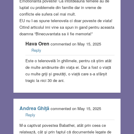
Emotionanta poveste! Ca intotdeauna femeile au de
luptat cu problemele din familie dar in vreme de
conflicte ele sufera cel mai mult.
EU nu I-as spune telenovela ci doar poveste de viata!
Citind articolul imi vine sa spun in gand pentru aceasta
doamna “Binecuvantata sa ii fie memoria!”
Hava Oren
commented on May 15, 2025
Reply
Este o telenovelă în ghilimele, pentru că știm atât
de multe amănunte din viața ei. Dar a fost o viață
cu multe griji și greutăți, o viață care s-a sfârșit
tragic la nici 30 de ani.
Andrea Ghiţă
commented on May 15, 2025
Reply
M-a captivat povestea Babathei, atât prin ceea ce
relatează, cât şi prin faptul că documentele legate de