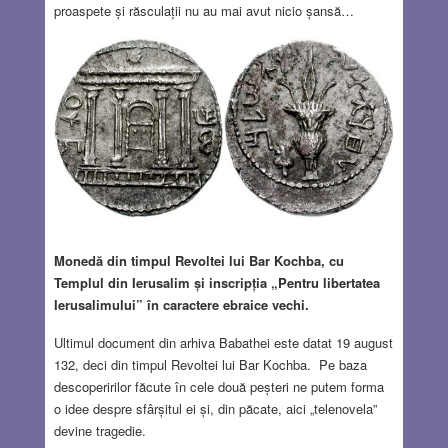
proaspete și răsculații nu au mai avut nicio șansă…
Monedă din timpul Revoltei lui Bar Kochba, cu
Templul din Ierusalim și inscripția „Pentru libertatea
Ierusalimului” în caractere ebraice vechi.
Ultimul document din arhiva Babathei este datat 19 august
132, deci din timpul Revoltei lui Bar Kochba. Pe baza
descoperirilor făcute în cele două peșteri ne putem forma
o idee despre sfârșitul ei și, din păcate, aici „telenovela”
devine tragedie.