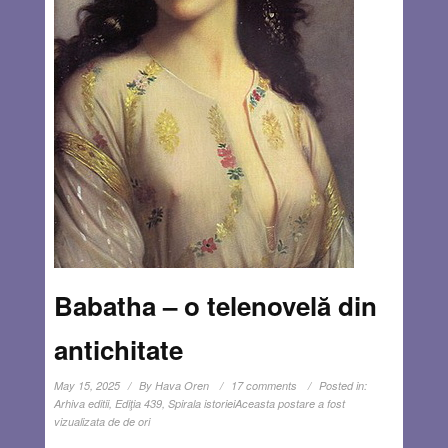
Babatha – o telenovelă din
antichitate
May 15, 2025
By
Hava Oren
17 comments
Posted in:
Arhiva editii
,
Ediţia 439
,
Spirala istoriei
Aceasta postare a fost
vizualizata de de ori