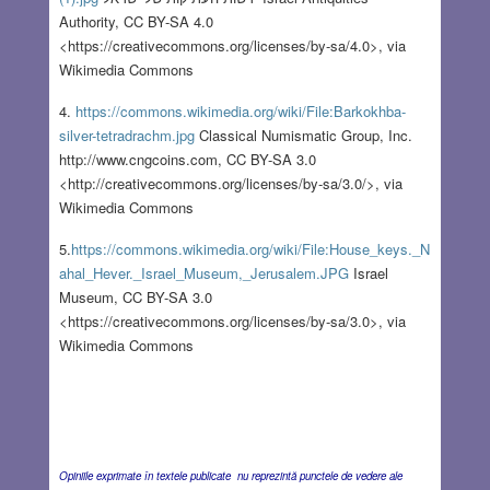
Authority, CC BY-SA 4.0
<https://creativecommons.org/licenses/by-sa/4.0>, via
Wikimedia Commons
4.
https://commons.wikimedia.org/wiki/File:Barkokhba-
silver-tetradrachm.jpg
Classical Numismatic Group, Inc.
http://www.cngcoins.com, CC BY-SA 3.0
<http://creativecommons.org/licenses/by-sa/3.0/>, via
Wikimedia Commons
5.
https://commons.wikimedia.org/wiki/File:House_keys._N
ahal_Hever._Israel_Museum,_Jerusalem.JPG
Israel
Museum, CC BY-SA 3.0
<https://creativecommons.org/licenses/by-sa/3.0>, via
Wikimedia Commons
Opiniile exprimate în textele publicate nu reprezintă punctele de vedere ale