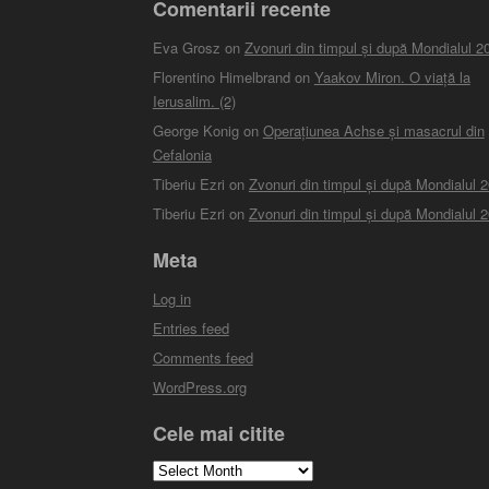
Comentarii recente
Eva Grosz
on
Zvonuri din timpul și după Mondialul 2
Florentino Himelbrand
on
Yaakov Miron. O viață la
Ierusalim. (2)
George Konig
on
Operațiunea Achse și masacrul din
Cefalonia
Tiberiu Ezri
on
Zvonuri din timpul și după Mondialul 
Tiberiu Ezri
on
Zvonuri din timpul și după Mondialul 
Meta
Log in
Entries feed
Comments feed
WordPress.org
Cele mai citite
Cele
mai