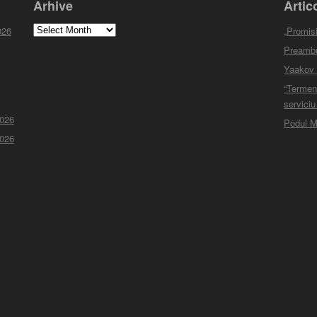
Arhive
Artic
Arhive
026
„Promisi
Preambul
Yaakov M
“Termen
serviciu
2026
Podul M
2026