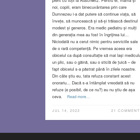
pierit cu toții la Auschwitz. Pentru el, mama și
noi, copiii, eram binecuvântarea prin care
Dumnezeu i-a dat putere să continue viața, să
învețe, să muncească și să-și trăiască destinul
modest și generos. Era medic pediatru și mulți
din generația mea au fost în îngrijirea lui…
Niciodată nu a cerut nimic pentru serviciile sale
de o rară competență. Pe vremea aceea era
obiceiul ca după consultație să mai lași mediculu
un plic, sau o găină, sau o sticlă de țuică – de
fapt obiceiul s-a păstrat până în zilele noastre.
Din câte știu eu, tata refuza constant acest
onorariu… Dacă s-a întâmplat vreodată să nu
refuze (e posibil, de ce nu?) eu nu știu de așa
ceva.
Read more…
JUL 14, 2022
21 COMMENT