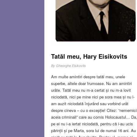
Tatăl meu, Hary Eisikovits
By
Gheorghe Eisikovits
Am multe amintiri despre tatăl meu, unele
superbe, altele doar frumoase. Nu am amintiri
urâte. Tatăl meu nu m-a certat și nu m-a lovit
niciodată, nici pe mine nici pe sora mea și nu l-
am auzit niciodată înjurând sau vorbind urât
despre cineva – cu o excepție! Citez: “nemernici
aceia criminali” care au comis Holocaustul… Da
pe ei nu i-a iertat niciodată, pentru că i-au ucis
părinții și pe Marta, sora lui de numai 16 ani. Au