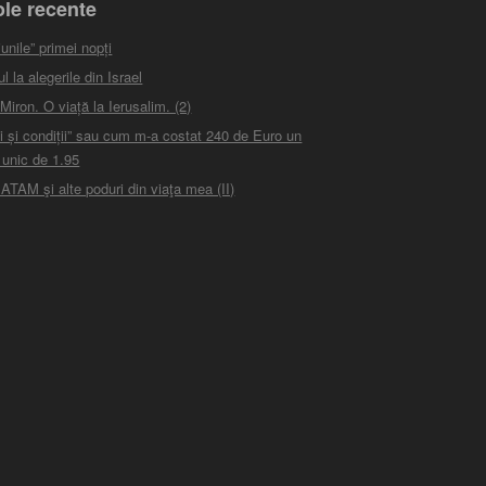
ole recente
unile” primei nopți
 la alegerile din Israel
iron. O viață la Ierusalim. (2)
i și condiții” sau cum m-a costat 240 de Euro un
 unic de 1.95
ATAM şi alte poduri din viaţa mea (II)