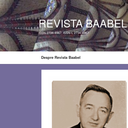
REVISTA BAABEL
ISSN 2734-4967, ISSN-L 2734-4967
Despre Revista Baabel