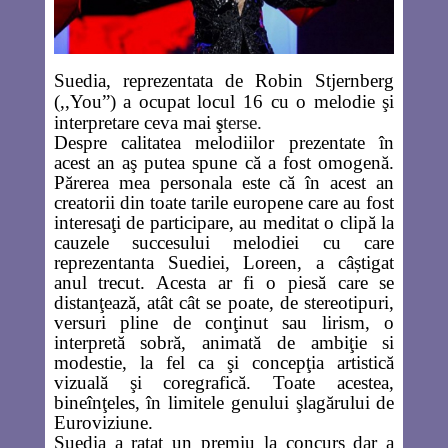
Suedia, reprezentata de
Robin Stjernberg
(,,You”) a ocupat locul 16 cu o melodie şi
interpretare ceva mai
ş
terse.
Despre calitatea melodiilor prezentate în
acest an aş putea spune că a fost omogenă.
Părerea mea personala este că în acest an
creatorii din toate tarile europene care au fost
interesaţi de participare, au meditat o clipă la
cauzele succesului melodiei cu care
reprezentanta Suediei, Loreen, a câștigat
anul trecut. Acesta ar fi o piesă care se
distanţează, atât cât se poate, de stereotipuri,
versuri pline de conţinut sau lirism, o
interpretă sobră, animată de ambiţie si
modestie, la fel ca şi concepţia artistică
vizuală şi coregrafică. Toate acestea,
bineînţeles, în limitele genului
şlagărului de
Euroviziune
.
Suedia a ratat un premiu la concurs dar a