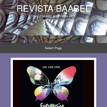
REVISTA BAABEL
ISSN 2734-4967, ISSN-L 2734-4967
Select Page