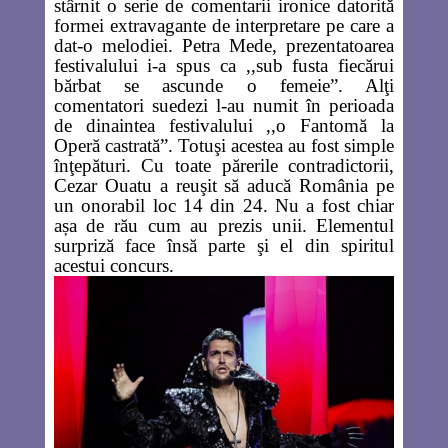
stârnit o serie de comentarii ironice datorită
formei extravagante de interpretare pe care a
dat-o melodiei. Petra Mede, prezentatoarea
festivalului i-a spus ca ,,sub fusta fiecărui
bărbat se ascunde o femeie”. Alţi
comentatori suedezi l-au numit în perioada
de dinaintea festivalului ,,o Fantomă la
Operă castrată”. Totuşi acestea au fost simple
înţepături. Cu toate părerile contradictorii,
Cezar Ouatu a reuşit să aducă România pe
un onorabil loc 14 din 24. Nu a fost chiar
așa de rău cum au prezis unii. Elementul
surpriză face însă parte şi el din spiritul
acestui concurs.