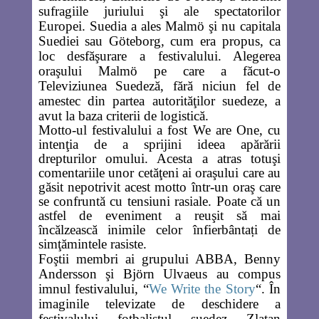
sufragiile juriului şi ale spectatorilor
Europei.
Suedia a ales Malmö şi nu capitala
Suediei sau Göteborg, cum era propus, ca
loc desfăşurare a festivalului. Alegerea
oraşului Malmö pe care a făcut-o
Televiziunea Suedeză, fără niciun fel de
amestec din partea autorităţilor suedeze, a
avut la baza criterii de logistică.
Motto-ul festivalului a fost
We are One,
cu
intenţia de a sprijini ideea apărării
drepturilor omului. Acesta a atras totuşi
comentariile unor cetăţeni ai oraşului care au
găsit nepotrivit acest motto într-un oraş care
se confruntă cu tensiuni rasiale. Poate că un
astfel de eveniment a reuşit să mai
încălzească inimile celor înfierbântați de
simţămintele rasiste.
Foştii membri ai grupului ABBA,
Benny
Andersson
şi
Björn Ulvaeus
au compus
imnul festivalului, “
We Write the Story
“. În
imaginile televizate de deschidere a
festivalului fotbalistul suedez
Zlatan