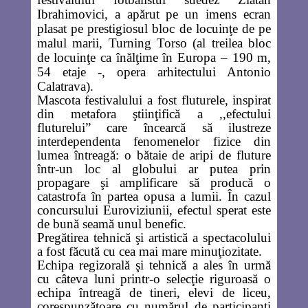
Ibrahimovici
, a apărut pe un imens ecran
plasat pe prestigiosul bloc de locuinţe de pe
malul marii,
Turning Torso
(al treilea bloc
de locuinţe ca înălţime în Europa – 190 m,
54 etaje -, opera arhitectului
Antonio
Calatrava
).
Mascota festivalului a fost fluturele, inspirat
din metafora ştiinţifică a
,,efectului
fluturelui”
care încearcă să ilustreze
interdependenta fenomenelor fizice din
lumea întreagă: o bătaie de aripi de fluture
într-un loc al globului ar putea prin
propagare şi amplificare să producă o
catastrofa în partea opusa a lumii. În cazul
concursului Euroviziunii, efectul sperat este
de bună seamă unul benefic.
Pregătirea tehnică şi artistică a spectacolului
a fost făcută cu cea mai mare minuţiozitate.
Echipa regizorală şi tehnică a ales în urmă
cu câteva luni printr-o selecţie riguroasă o
echipa întreagă de tineri, elevi de liceu,
corespunzătoare cu numărul de participanţi