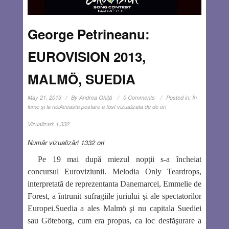
George Petrineanu:
EUROVISION 2013,
MALMÖ, SUEDIA
May 21, 2013
By
Andrea Ghiţă
0 Comments
Posted in:
În
lume şi la noi
Aceasta postare a fost vizualizata de de ori
Vizualizari:
1,332
Număr vizualizări 1332 ori
Pe 19 mai după miezul nopţii s-a încheiat
concursul Euroviziunii. Melodia
Only Teardrops
,
interpretată de reprezentanta Danemarcei, Emmelie de
Forest, a întrunit sufragiile juriului şi ale spectatorilor
Europei.Suedia a ales Malmö şi nu capitala Suediei
sau Göteborg, cum era propus, ca loc desfăşurare a