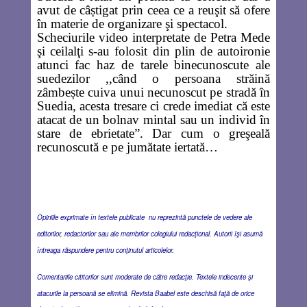
avut de câștigat prin ceea ce a reuşit să ofere
în materie de organizare şi spectacol.
Scheciurile video interpretate de Petra Mede
şi ceilalţi s-au folosit din plin de autoironie
atunci fac haz de tarele binecunoscute ale
suedezilor
,,când o persoana străină
zâmbește cuiva unui necunoscut pe stradă în
Suedia, acesta tresare ci crede imediat că este
atacat de un bolnav mintal sau un individ în
stare de ebrietate”
. Dar cum o greşeală
recunoscută e pe jumătate iertată…
Opiniile exprimate în textele publicate nu reprezintă punctele de vedere ale
editorilor, redactorilor sau ale membrilor colegiului redacţional. Autorii îşi asumă
întreaga răspundere pentru conţinutul articolelor.
Comentariile cititorilor sunt moderate de către redacţie. Textele indecente şi
atacurile la persoană se elimină. Revista Baabel este deschisă faţă de orice