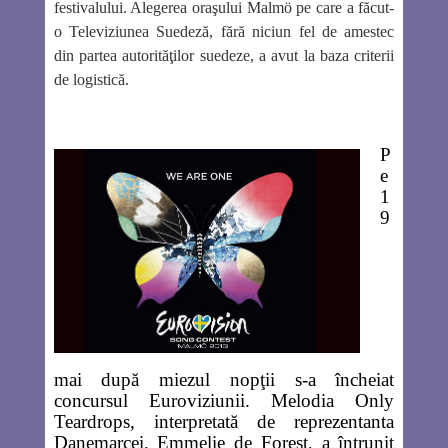
festivalului. Alegerea oraşului Malmö pe care a făcut-
o Televiziunea Suedeză, fără niciun fel de amestec
din partea autorităţilor suedeze, a avut la baza criterii
de logistică.
P
e
1
9
mai după miezul nopţii s-a încheiat
concursul Euroviziunii. Melodia
Only
Teardrops
, interpretată de reprezentanta
Danemarcei, Emmelie de Forest, a întrunit