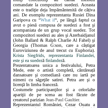
comandate la compozitori suedezi. Aceasta
este o tradiţie deja împământenită de câțiva
ani. De exemplu reprezentanta Rusiei Dina
Garipova cu “
What if
“, pe lângă faptul ca
avut o piesă compusa de suedezi a fost şi
acompaniata de un grup vocal suedez. Tot
compozitori suedezi au ales şi
Azerbaidjanul
(John Ballard & Ralph Charlie Al Fahel) şi
Georgia
(Thomas G:son, care a câștigat
Euroviziunea de anul trecut cu Euphoria).
Krista Siegfrids, reprezentanta Finlandei,
este şi ea suedez
ă
finlandez
ă
.
Prezentatoarea unica a festivalului, Petra
Mede, este o artistă completă, cântăreață
dansatoare şi comediană care nu iartă pe
nimeni cu săgeţile satirei. Petra are şi o
licenţă în limba franceză.
Costumele participanţilor şi a celorlalte
apariţii de pe scena au fost făcute de
creatorul parizian
Jean-Paul Gaultier.
Reprezentantul României,
Cezar Ouatu
a