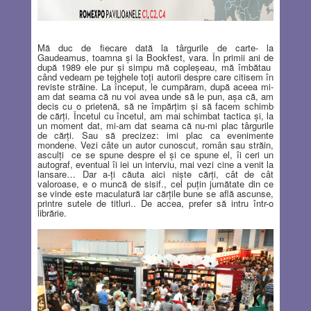
Mă duc de fiecare dată la târgurile de carte- la
Gaudeamus, toamna şi la Bookfest, vara. În primii ani de
după 1989 ele pur şi simpu mă copleşeau, mă îmbătau
când vedeam pe tejghele toţi autorii despre care citisem în
reviste străine. La început, le cumpăram, după aceea mi-
am dat seama că nu voi avea unde să le pun, aşa că, am
decis cu o prietenă, să ne împărţim şi să facem schimb
de cărţi. Încetul cu încetul, am mai schimbat tactica şi, la
un moment dat, mi-am dat seama că nu-mi plac târgurile
de cărţi. Sau să precizez: imi plac ca evenimente
mondene. Vezi câte un autor cunoscut, român sau străin,
asculţi
ce se spune despre el şi ce spune el, îi ceri un
autograf, eventual îi iei un interviu, mai vezi cine a venit la
lansare… Dar a-ţi căuta aici nişte cărţi, cât de cât
valoroase, e o muncă de sisif., cel puţin jumătate din ce
se vinde este maculatură iar cărţile bune se află ascunse,
printre sutele de titluri.. De accea, prefer să intru într-o
librărie.