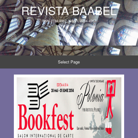
REVISTA BAABEL
ISSN 2734-4967, ISSN-L 2734-4967
Select Page