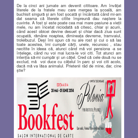
De la cinci ani jumate am devenit cititoare. Am învăţat
literele de la fratele meu care mergea la şcoală, am
buchisit singură şi am fost şocată şi încântată când mi-am
dat seama că literele citite împreună dau naştere la
cuvinte. A fost şi este poate cea mai mare pasiune a vieţii
mele, nu am încetat niciodată să citesc, chiar şi acum,
când acest obicei devine desuet şi chiar dacă ziua sunt
ocupată, rămâne noaptea, dimineaţa devreme, tramvaiul,
troleibuzul. Deşi îmi spun că nu are rost şi cui o să las
toate acestea, îmi cumpăr cărţi, unele, recunosc , stau
necitite în ideea că, atunci când mă voi pensiona -a se
înţelege, când nu voi mai lucra-le voi citi. Tot atunci am
intenţia să-mi cumpăr şi un căţel. Cred că cele două nu se
exclud, mă
voi duce cu căţelul în parc şi voi citi acolo,
dacă mă va lăsa animalul. Prietenii râd de mine, dar, cine
ştie?