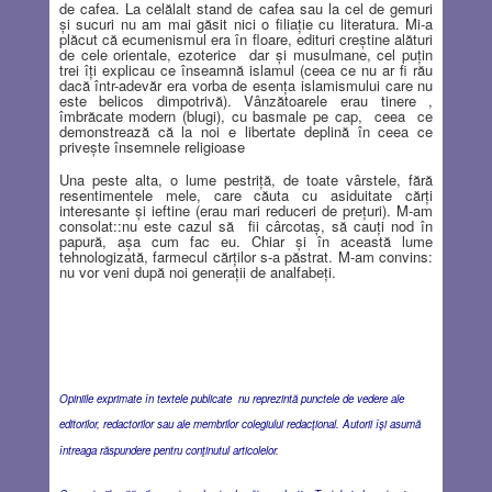
de cafea. La celălalt stand de cafea sau la cel de gemuri
şi sucuri nu am mai găsit nici o filiaţie cu literatura. Mi-a
plăcut că ecumenismul era în floare, edituri creştine alături
de cele orientale, ezoterice
dar şi musulmane, cel puţin
trei îţi explicau ce înseamnă islamul (ceea ce nu ar fi rău
dacă într-adevăr era vorba de esenţa islamismului care nu
este belicos dimpotrivă). Vânzătoarele erau tinere ,
îmbrăcate modern (blugi), cu basmale pe cap,
ceea
ce
demonstrează că la noi e libertate deplină în ceea ce
priveşte însemnele religioase
Una peste alta, o lume pestriţă, de toate vârstele, fără
resentimentele mele, care căuta cu asiduitate cărţi
interesante şi ieftine (erau mari reduceri de preţuri). M-am
consolat::nu este cazul să
fii cârcotaş, să cauţi nod în
papură, aşa cum fac eu. Chiar şi în această lume
tehnologizată, farmecul cărţilor s-a păstrat. M-am convins:
nu vor veni după noi generaţii de analfabeţi.
Opiniile exprimate în textele publicate nu reprezintă punctele de vedere ale
editorilor, redactorilor sau ale membrilor colegiului redacţional. Autorii îşi asumă
întreaga răspundere pentru conţinutul articolelor.