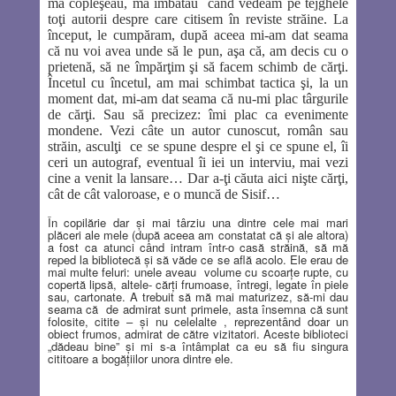
mă copleşeau, mă îmbătau
când vedeam pe tejghele
toţi autorii despre care citisem în reviste străine. La
început, le cumpăram, după aceea mi-am dat seama
că nu voi avea unde să le pun, aşa că, am decis cu o
prietenă, să ne împărţim şi să facem schimb de cărţi.
Încetul cu încetul, am mai schimbat tactica şi, la un
moment dat, mi-am dat seama că nu-mi plac târgurile
de cărţi. Sau să precizez: îmi plac ca evenimente
mondene. Vezi câte un autor cunoscut, român sau
străin, asculţi
ce se spune despre el şi ce spune el, îi
ceri un autograf, eventual îi iei un interviu, mai vezi
cine a venit la lansare… Dar a-ţi căuta aici nişte cărţi,
cât de cât valoroase, e o muncă de Sisif…
În copilărie dar şi mai târziu una dintre cele mai mari
plăceri ale mele (după aceea am constatat că şi ale altora)
a fost ca atunci când intram într-o casă străină, să mă
reped la bibliotecă şi să văde ce se află acolo. Ele erau de
mai multe feluri: unele aveau
volume cu scoarţe rupte, cu
copertă lipsă, altele- cărţi frumoase, întregi, legate în piele
sau, cartonate. A trebuit să mă mai maturizez, să-mi dau
seama că
de admirat sunt primele, asta însemna că sunt
folosite, citite – şi nu celelalte , reprezentând doar un
obiect frumos, admirat de către vizitatori. Aceste biblioteci
„dădeau bine” şi mi s-a întâmplat ca eu să fiu singura
cititoare a bogăţiilor unora dintre ele.