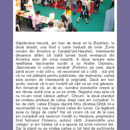
Săptămâna trecută, am fost de două ori la Bookfest, la
două lansări, una fiind o carte tradusă de mine „Evrei
români din America şi Canada”(ed.Hasefer), interesantă
deoarece aflăm că toată lumea bună evreiască din
America este din zona noastră. A doua lansare este
reeditarea fascinantei lucrări a lui Andrei Oişteanu,
„Narcoticele în cultura română” (Polirom) pe care, dacă
până acum n-aţi citit-o, vă recomand să o citiţi . (să ştiţi
că nu mă plăteşte pentru publicitate, dar realmente, cartea
este extrem de interesantă şi originală). Dacă am fost
acolo, normal că m-am învârtit să văd ce se mai găseşte.
Am remarcat că, an de an, numărul standurilor creşte şi
am rămas uluită cine şi ce se vinde. Regretul meu este că
nu mi-am notat câteva „edituri”. Oricum, la două standuri
se vindeau produse de cafea, drept care am cumpărat, în
loc de cărţi, cafea Etiopia râşnită filtru (Andrea Ghiţă mi-a
recomandat ca cea mai bună cafea din lume). Ce legătură
avea cu târgul de carte? Hai să zicem că cel de la care
am cumpărat era oarecum înrudit cu literatura, proprietarul
fiind faimosul Florescu, autorul cărţii „Însemnările unui
cafegiu” şi am înţeles că s-a apucat să scrie volumul doi.
Dar la stand nu se vindea cartea ci tot felul de sortimente