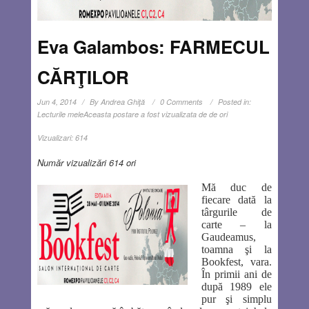
Eva Galambos: FARMECUL
CĂRŢILOR
Jun 4, 2014
By
Andrea Ghiţă
0 Comments
Posted in:
Lecturile mele
Aceasta postare a fost vizualizata de de ori
Vizualizari:
614
Număr vizualizări 614 ori
Mă duc de
fiecare dată la
târgurile de
carte – la
Gaudeamus,
toamna şi la
Bookfest, vara.
În primii ani de
după 1989 ele
pur şi simplu