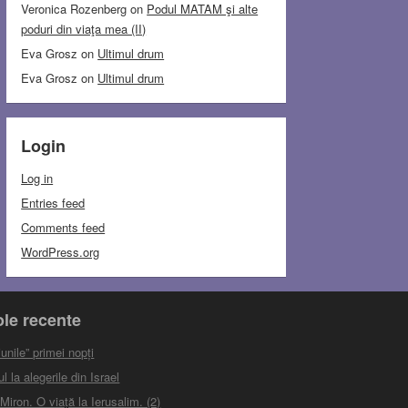
Veronica Rozenberg
on
Podul MATAM şi alte
poduri din viaţa mea (II)
Eva Grosz
on
Ultimul drum
Eva Grosz
on
Ultimul drum
Login
Log in
Entries feed
Comments feed
WordPress.org
ole recente
unile” primei nopți
 la alegerile din Israel
iron. O viață la Ierusalim. (2)