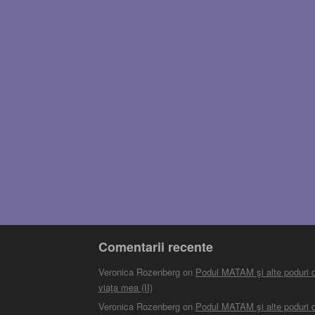
Comentarii recente
Veronica Rozenberg
on
Podul MATAM şi alte poduri d
viaţa mea (II)
Veronica Rozenberg
on
Podul MATAM şi alte poduri d