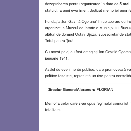
dezaprobarea pentru organizarea în data de
5 mai 
statului, a unui eveniment dedicat memoriei unor re
Fundația „Ion Gavrilă Ogoranu” în colaborare cu Fed
organizat la Muzeul de Istorie a Municipiului Bucure
alături de domnul Octav Bjoza, subsecretar de stat,
Totul pentru Țară.
Cu acest prilej au fost omagiați Ion Gavrilă Ogoran
ianuarie 1941.
Astfel de evenimente publice, care promovează val
politice fasciste, reprezintă un risc pentru consoli
Director General
Alexandru FLORIA
N
Memoria celor care s-au opus regimului comunist 
totalitare.