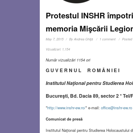
Protestul INSHR împotri
memoria Mişcării Legio
May 7, 2015
By
Andrea Ghiţă
1 comment
Posted 
Vizualizari:
1,154
Număr vizualizări 1154 ori
G U V E R N U L R O M Â N I E I
Institutul Naţional pentru Studierea H
Bucureşti, Bd. Dacia 89, sector 2 * Tel
*
http://www.inshr-ew.ro/
* e-mail:
office@inshr-ew.ro
Comunicat de presă
Institutul Național pentru Studierea Holocaustului d