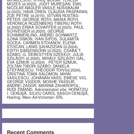
MOZES (d.2023), JUDIT MUREŞAN, EMIL
NICOLAE-NADLER VASILE NUSSBAUM
(d.2023), HAVA OREN, CLAUDIA PASPARAN,
ZOE PETRE (d.2015), ISTVÁN ROSTÁS-
PÉTER, GEORGE ROTH, MARIA ROTH,
VERONICA ROZENBERG TIBERIU ROTH
(d.2022) ERIKA SCHAFFER (d.2023), PAUL
SCHVEIGER (d.2020), GEORGE
SCHIMMERLING, ANDREI SCHWARTZ,
ILONA SIMON, IVAN SIPOS, SULAMITA
SOCEA, CARMEN STOIANOV, ELENA
STOICAN, LANIS ŞAHAZIZIAN (d.2024),
EDITH ŞIMŞENSOHN (d.2023), CSABA T.
SZABO, G. SEBESTYEN SZEKELY, JÚLIA
SZILÁGYI (d.2025), MIHÁLY SZILÁGYI GÁL,
EVA SZMUK (d.2024) , PETER SZMUK,
ZOLTÁN TIBORI SZABO, DANIELA
ŞTEFĂNESCU, THEODOR TOIVI(d.2024),
CRISTINA TOMA SALOMON, MIHAI
VASILESCU, JOHANAN VASS, EMESE VIG,
GEORGE VIGDOR, MOSHE YASSUR,
ANDREI ZADOR, MARINA ZAHAROPOL,
RUDI ZIMAND, Administratori site: HORATZIU
I. CENUŞĂ, SILVIU CAROL SASCH CENUŞĂ,
Hosting: Merx-Ad-Victoriam SRL
Recent Comments