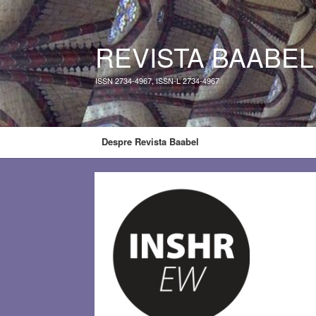
REVISTA BAABEL
ISSN 2734-4967, ISSN-L 2734-4967
Despre Revista Baabel