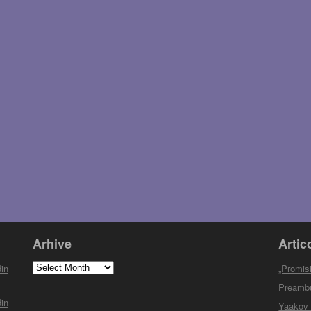
Arhive
Artic
Arhive
in
„Promisi
Preambul
in
Yaakov M