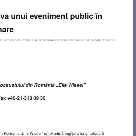
va unui eveniment public în
nare
in:
Arhiva editii
,
Ediţia 204
,
pe scurt
Aceasta postare a fost vizualizata de de ori
olocaustului din România „Elie Wiesel”
/Fax +40-21-318 09 39
in România „Elie Wiesel” își exprimă îngrijorarea și totodată