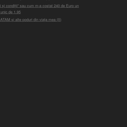
i și condiții” sau cum m-a costat 240 de Euro un
 unic de 1.95
ATAM şi alte poduri din viaţa mea (II)