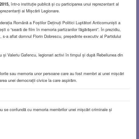
2015,
într-o instituție publică și cu participarea unui reprezentant al
prezentanți ai Mișcării Legionare.
erația Română a Foștilor Deținuți Politici Luptători Anticomuniști a
ști o “seară de film în memoria partizanilor făgărășeni”. În prezidiu,
 s-a aflat domnul Florin Dobrescu, președinte executiv al Partidului
u și Valeriu Gafencu, legionari activi în timpul și după Rebeliunea din
orile sau memoria unor persoane care au fost membri ai unei mișcări
darea unei democrații civice la care aspirăm.
nu se confundă cu memoria membrilor unei mișcări criminale și