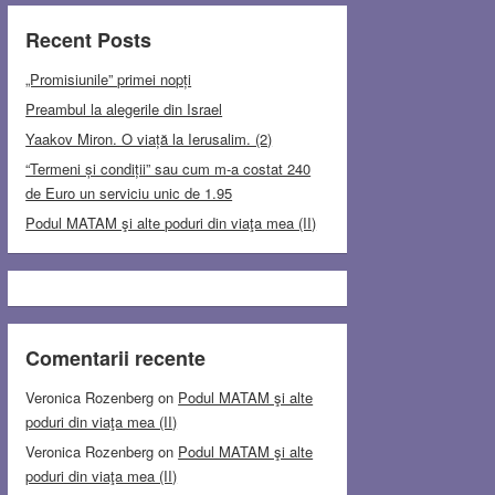
Recent Posts
„Promisiunile” primei nopți
Preambul la alegerile din Israel
Yaakov Miron. O viață la Ierusalim. (2)
“Termeni și condiții” sau cum m-a costat 240
de Euro un serviciu unic de 1.95
Podul MATAM şi alte poduri din viaţa mea (II)
Comentarii recente
Veronica Rozenberg
on
Podul MATAM şi alte
poduri din viaţa mea (II)
Veronica Rozenberg
on
Podul MATAM şi alte
poduri din viaţa mea (II)