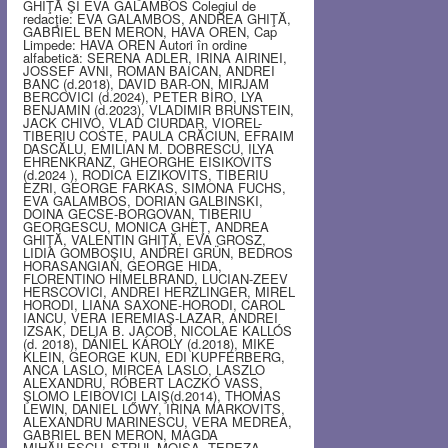
GHIŢĂ ŞI EVA GALAMBOS Colegiul de
redacţie: EVA GALAMBOS, ANDREA GHIŢĂ,
GABRIEL BEN MERON, HAVA OREN, Cap
Limpede: HAVA OREN Autori în ordine
alfabetică: SERENA ADLER, IRINA AIRINEI,
JOSSEF AVNI, ROMAN BAICAN, ANDREI
BANC (d.2018), DAVID BAR-ON, MIRJAM
BERCOVICI (d.2024), PETER BIRO, LYA
BENJAMIN (d.2023), VLADIMIR BRUNSTEIN,
JACK CHIVO, VLAD CIURDAR, VIOREL-
TIBERIU COSTE, PAULA CRĂCIUN, EFRAIM
DASCĂLU, EMILIAN M. DOBRESCU, ILYA
EHRENKRANZ, GHEORGHE EISIKOVITS
(d.2024 ), RODICA EIZIKOVITS, TIBERIU
EZRI, GEORGE FARKAS, SIMONA FUCHS,
EVA GALAMBOS, DORIAN GALBINSKI,
DOINA GECSE-BORGOVAN, TIBERIU
GEORGESCU, MONICA GHEŢ, ANDREA
GHIŢĂ, VALENTIN GHIŢĂ, EVA GROSZ,
LIDIA GOMBOŞIU, ANDREI GRÜN, BEDROS
HORASANGIAN, GEORGE HIDA,
FLORENTINO HIMELBRAND, LUCIAN-ZEEV
HERSCOVICI, ANDREI HERZLINGER, MIREL
HORODI, LIANA SAXONE-HORODI, CAROL
IANCU, VERA IEREMIAŞ-LAZAR, ANDREI
IZSAK, DELIA B. JACOB, NICOLAE KALLÓS
(d. 2018), DÁNIEL KÁROLY (d.2018), MIKE
KLEIN, GEORGE KUN, EDI KUPFERBERG,
ANCA LASLO, MIRCEA LASLO, LASZLO
ALEXANDRU, RÓBERT LACZKÓ VASS,
ŞLOMO LEIBOVICI LAIŞ(d.2014), THOMAS
LEWIN, DANIEL LŐWY, IRINA MARKOVITS,
ALEXANDRU MARINESCU, VERA MEDREA,
GABRIEL BEN MERON, MAGDA
MIHĂILESCU, STRUL MOISA, TEREZA