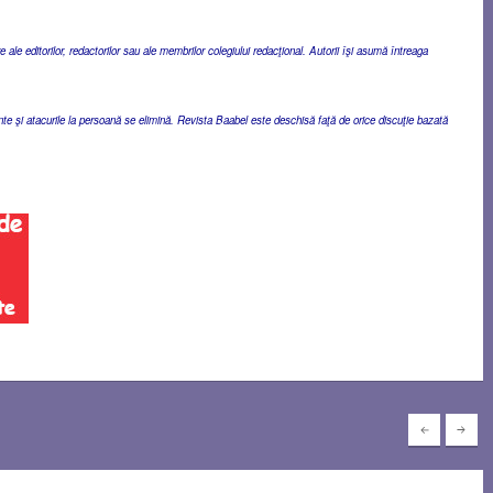
ale editorilor, redactorilor sau ale membrilor colegiului redacţional. Autorii îşi asumă întreaga
ente şi atacurile la persoană se elimină. Revista Baabel este deschisă faţă de orice discuţie bazată