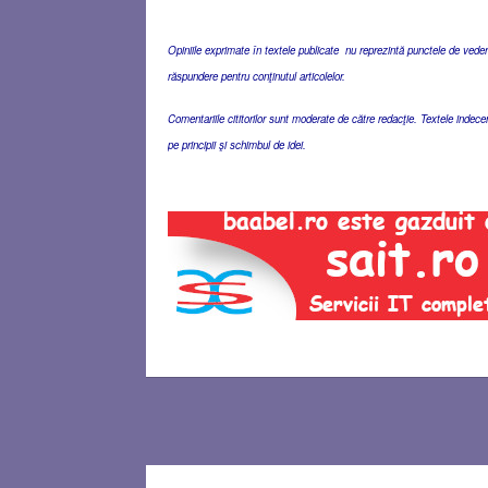
Opiniile exprimate în textele publicate nu reprezintă punctele de vedere 
răspundere pentru conţinutul articolelor.
Comentariile cititorilor sunt moderate de către redacţie. Textele indec
pe principii şi schimbul de idei.