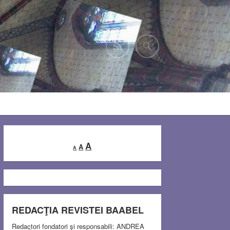
Decrease
Reset
Increase
A
A
A
font
font
font
size.
size.
size.
REDACŢIA REVISTEI BAABEL
Redactori fondatori şi responsabili: ANDREA