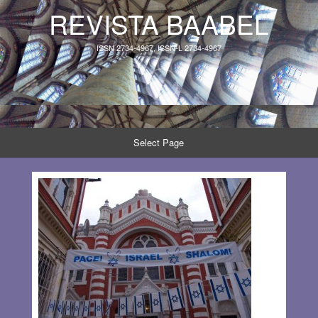
REVISTA BAABEL
ISSN 2734-4967, ISSN-L 2734-4967
Select Page