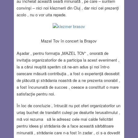
au încheiat această seară minunată , pe care – suntem
convinşi – nici noi klezmerii din Cluj , dar nici cei prezenţi
acolo , nu o vor uita repede.
Mazel Tov în concert la Braşov
Aşadar , pentru formaţia „MAZEL TOV” , onorată de
invitaţia organizatorilor de a participa la acest eveniment ,
la a cărui reuşită sperăm că ne-am adus şi noi într-o
oarecare măsură contribuţia , a fost o experienţă deosebit
de plăcută şi strădania noastră de a ne prezenta onorabil ,
a fost încununată de succes , ceeace a constituit o mare
satisfacţie pentru noi.
În loc de concluzie , întrucât nu pot oferi organizatorilor un
uriaş buchet de trandafiri culeşi pe dealurile Ierusalimului ,
mă voi rezuma să le adresez cele mai calde felicitări
pentru ideea şi strădania de a face această sărbătoare
minunată , strădanie care n-a fost în zadar , ci s-a dovedit