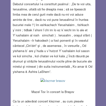
Debutul concertului l-a constituit psalmul : „De te voi uita,
Ierusalime, uitată să fie dreapta mea ; să se lipească
limba mea de cerul gurii mele dacă nu-mi voi aduce
aminte de tine , dacă nu voi pune Ierusalimul în fruntea
bucuriei mele !”( Im eshkachech Yerushalaim , tishkach
y`mini ; tidbak l`shoni l`chi im lo ez k`reichi im lo ale et
Y`rushalaim al rosh simchati ) . Ierusalim , oraşul sfânt (
Yerushalaim –Ir hakodesh ) a fost pomenit şi în veselul
cântecel „Ciri-biri” şi , de asemenea , în versurile „ Od
yishama b` are y`huda u v`hutzot Y`rushalaim kol sason
ve kol simcha , kol chatan ve kol kala „( Încă răsună pe
drumuri şi străzile Ierusalimului vocile pline de bucurie ale
mirelui şi miresei ) din suita instrumentală „ Ko amar & Od
yishama & Ashira LaShem”.
Mazel Tov în concert la Braşov
Ca la un adevărat concert klezmer , au curs piesele