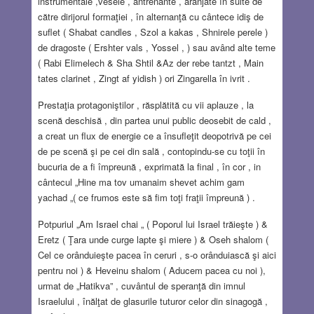
instrumentale ,vesele , antrenante , aranjate în suite de
către dirijorul formaţiei , în alternanţă cu cântece idiş de
suflet ( Shabat candles , Szol a kakas , Shnirele perele )
de dragoste ( Ershter vals , Yossel , ) sau având alte teme
( Rabi Elimelech & Sha Shtil &Az der rebe tantzt , Main
tates clarinet , Zingt af yidish ) ori Zingarella în ivrit .
Prestaţia protagoniştilor , răsplătită cu vii aplauze , la
scenă deschisă , din partea unui public deosebit de cald ,
a creat un flux de energie ce a însufleţit deopotrivă pe cei
de pe scenă şi pe cei din sală , contopindu-se cu toţii în
bucuria de a fi împreună , exprimată la final , în cor , in
cântecul „Hine ma tov umanaim shevet achim gam
yachad „( ce frumos este să fim toţi fraţii împreună ) .
Potpuriul „Am Israel chai „ ( Poporul lui Israel trăieşte ) &
Eretz ( Ţara unde curge lapte şi miere ) & Oseh shalom (
Cel ce orânduieşte pacea în ceruri , s-o orânduiască şi aici
pentru noi ) & Heveinu shalom ( Aducem pacea cu noi ),
urmat de „Hatikva” , cuvântul de speranţă din imnul
Israelului , înălţat de glasurile tuturor celor din sinagogă ,