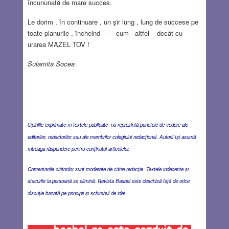
încununată de mare succes.
Le dorim , în continuare , un şir lung , lung de succese pe
toate planurile , încheind – cum altfel – decât cu
urarea MAZEL TOV !
Sulamita Socea
Opiniile exprimate în textele publicate nu reprezintă punctele de vedere ale
editorilor, redactorilor sau ale membrilor colegiului redacţional. Autorii îşi asumă
întreaga răspundere pentru conţinutul articolelor.
Comentariile cititorilor sunt moderate de către redacţie. Textele indecente şi
atacurile la persoană se elimină. Revista Baabel este deschisă faţă de orice
discuţie bazată pe principii şi schimbul de idei.