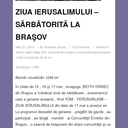
ZIUA IERUSALIMULUI –
SĂRBĂTORITĂ LA
BRAŞOV
May 21, 2015
By
Sulamita Socea
0 Comments
Posted in:
Arhiva editii
,
Ediţia 204
,
Oamenii din preajma noastră
Aceasta postare
a fost vizualizata de de ori
Vizualizari:
1,248
Număr vizualizări 1248 ori
În zilele de 15 , 16 şi 17 mai , sinagoga „BEITH ISRAEL”
din Braşov a îmbrăcat strai de sărbătoare , evenimentul
care a generat aceasta , fiind YOM YERUSHALAIM –
ZIUA IERUSALIMULUI din data de 17 mai a acestui an.
La programul deosebit de generos , pregătit de gazde , au
participat , pe lângă membri ai Comunităţii Evreilor din
Braşov , o seamă de braşoveni din afara comunităţii şi un