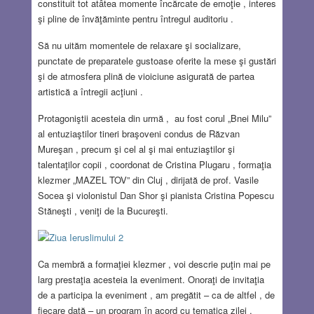
constituit tot atâtea momente încărcate de emoţie , interes
şi pline de învăţăminte pentru întregul auditoriu .
Să nu uităm momentele de relaxare şi socializare,
punctate de preparatele gustoase oferite la mese şi gustări
şi de atmosfera plină de vioiciune asigurată de partea
artistică a întregii acţiuni .
Protagoniştii acesteia din urmă , au fost corul „Bnei Milu”
al entuziaştilor tineri braşoveni condus de Răzvan
Mureşan , precum şi cel al şi mai entuziaştilor şi
talentaţilor copii , coordonat de Cristina Plugaru , formaţia
klezmer „MAZEL TOV” din Cluj , dirijată de prof. Vasile
Socea şi violonistul Dan Shor şi pianista Cristina Popescu
Stăneşti , veniţi de la Bucureşti.
Ca membră a formaţiei klezmer , voi descrie puţin mai pe
larg prestaţia acesteia la eveniment. Onoraţi de invitaţia
de a participa la eveniment , am pregătit – ca de altfel , de
fiecare dată – un program în acord cu tematica zilei .