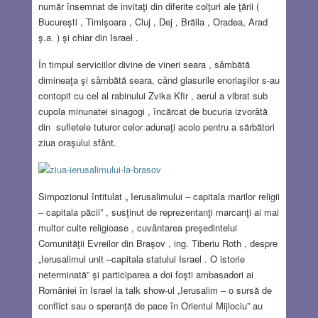
număr însemnat de invitaţi din diferite colţuri ale ţării (
Bucureşti , Timişoara , Cluj , Dej , Brăila , Oradea, Arad
ş.a. ) şi chiar din Israel .
În timpul serviciilor divine de vineri seara , sâmbătă
dimineaţa şi sâmbătă seara, când glasurile enoriaşilor s-au
contopit cu cel al rabinului Zvika Kfir , aerul a vibrat sub
cupola minunatei sinagogi , încărcat de bucuria izvorâtă
din sufletele tuturor celor adunaţi acolo pentru a sărbători
ziua oraşului sfânt.
Simpozionul întitulat „ Ierusalimului – capitala marilor religii
– capitala păcii” , susţinut de reprezentanţi marcanţi ai mai
multor culte religioase , cuvântarea preşedintelui
Comunităţii Evreilor din Braşov , ing. Tiberiu Roth , despre
„Ierusalimul unit –capitala statului Israel . O istorie
neterminată” şi participarea a doi foşti ambasadori ai
României în Israel la talk show-ul „Ierusalim – o sursă de
conflict sau o speranţă de pace în Orientul Mijlociu” au