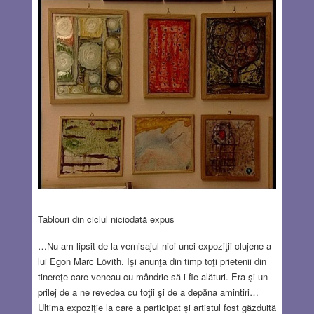
Tablouri din ciclul niciodată expus
…Nu am lipsit de la vernisajul nici unei expoziţii clujene a
lui Egon Marc Lövith. Îşi anunţa din timp toţi prietenii din
tinereţe care veneau cu mândrie să-i fie alături. Era şi un
prilej de a ne revedea cu toţii şi de a depăna amintiri…
Ultima expoziţie la care a participat şi artistul fost găzduită