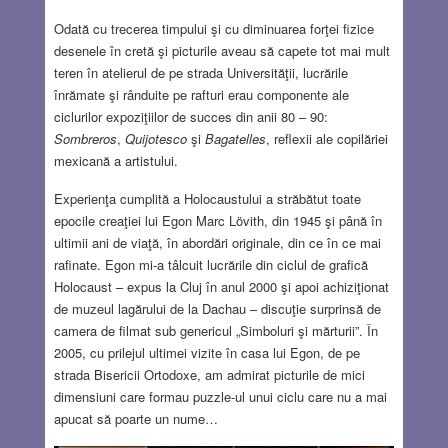
Odată cu trecerea timpului şi cu diminuarea forţei fizice
desenele în cretă şi picturile aveau să capete tot mai mult
teren în atelierul de pe strada Universităţii, lucrările
înrămate şi rânduite pe rafturi erau componente ale
ciclurilor expoziţiilor de succes din anii 80 – 90:
Sombreros
,
Quijotesco
şi
Bagatelles
, reflexii ale copilăriei
mexicană a artistului.
Experienţa cumplită a Holocaustului a străbătut toate
epocile creaţiei lui Egon Marc Lövith, din 1945 şi până în
ultimii ani de viaţă, în abordări originale, din ce în ce mai
rafinate. Egon mi-a tâlcuit lucrările din ciclul de grafică
Holocaust – expus la Cluj în anul 2000 şi apoi achiziţionat
de muzeul lagărului de la Dachau – discuţie surprinsă de
camera de filmat sub genericul „Simboluri şi mărturii”. În
2005, cu prilejul ultimei vizite în casa lui Egon, de pe
strada Bisericii Ortodoxe, am admirat picturile de mici
dimensiuni care formau puzzle-ul unui ciclu care nu a mai
apucat să poarte un nume…