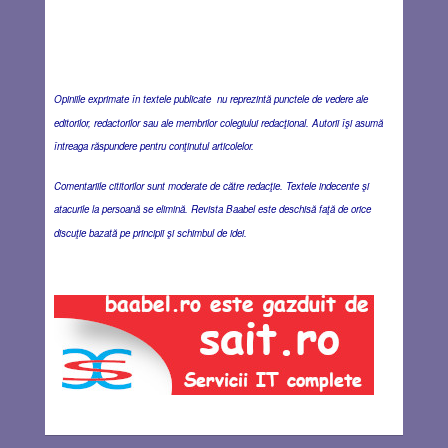
Opiniile exprimate în textele publicate nu reprezintă punctele de vedere ale
editorilor, redactorilor sau ale membrilor colegiului redacţional. Autorii îşi asumă
întreaga răspundere pentru conţinutul articolelor.
Comentariile cititorilor sunt moderate de către redacţie. Textele indecente şi
atacurile la persoană se elimină. Revista Baabel este deschisă faţă de orice
discuţie bazată pe principii şi schimbul de idei.