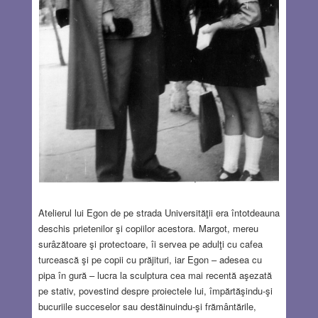
Atelierul lui Egon de pe strada Universităţii era întotdeauna
deschis prietenilor şi copiilor acestora. Margot, mereu
surâzătoare şi protectoare, îi servea pe adulţi cu cafea
turcească şi pe copii cu prăjituri, iar Egon – adesea cu
pipa în gură – lucra la sculptura cea mai recentă aşezată
pe stativ, povestind despre proiectele lui, împărtăşindu-şi
bucuriile succeselor sau destăinuindu-şi frământările,