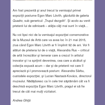
Am fost prezentă şi anul trecut la vernisajul primei
expoziţii postume Egon Marc Lövith, găzduită de galeria
Quadro
, sub genericul: „Trupul dezgolit”. Şi acolo au venit
prietenii lui de odinioară – atâţia câţi mai sunt în viaţă…
Nu voi lipsi nici de la vernisajul expoziţiei comemorative
de la Muzeul de Artă care va avea loc în 21 mai 2015,
ziua când Egon Marc Lövith ar fi împlinit 92 de ani. Voi fi
alături de prietena lui de o viaţă, Alexandra Rus – criticul
de artă încrezător şi temerar care a crezut în artistul
inovator şi i-a sprijinit devenirea, cea care a alcătuit şi
colecţia expusă acum – dar şi de prietenii noi care îl
apreciază şi-l promovează postum: Alexandra Sârbu,
custodele expoziţiei, şi Lucian Nastasă-Kovács, directorul
muzeului. Nădăjduiesc ca în cele trei săptămâni cât va fi
deschisă expoziţia Egon Marc Lövith, pragul ei să fie
trecut de cât mai mulţi vizitatori.
Andrea Ghiţă