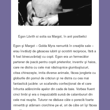
Egon Lövith si sotia sa Margot, în anii postbelici
Egon şi Margot – Golda Myra nemurită în creaţiile sale –
erau învăluiţi de găoacea iubirii şi ocrotirii reciproce, fără a
fi fost binecuvântaţi cu copii. Egon era un fermecător
partener de joacă pentru copiii prietenilor, inventiv şi haios,
care ne distra cu cele mai năstruşnice giumbuşlucuri,
citea chinezeşte, imita diverse animale, făcea jonglerie cu
globurile din pomul de crăciun şi ne distra cu cea mai
fantastică jucărie: un scafandru confecţionat de el care
înfrunta adâncimile apelor din cada de baie. Vorbea fluent
cinci limbi şi era o inepuizabilă sursă de calambururi din
cele mai reuşite. Tuturor ne dăduse câte o poreclă foarte
nimerită şi atârnam ciorchine pe el, ori de câte ori îşi făcea