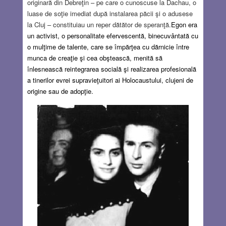
originară din Debreţin – pe care o cunoscuse la Dachau, o
luase de soţie imediat după instalarea păcii şi o adusese
la Cluj – constituiau un reper dătător de speranţă.
Egon era
un activist, o personalitate efervescentă, binecuvântată cu
o mulţime de talente, care se împărţea cu dărnicie între
munca de creaţie şi cea obştească, menită să
înlesnească reintegrarea socială şi realizarea profesională
a tinerilor evrei supravieţuitori ai Holocaustului, clujeni de
origine sau de adopţie.