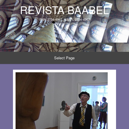
REVISTA BAABEL
ISSN 2734-4967, ISSN-L 2734-4967
Select Page