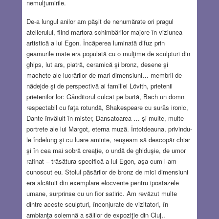
nemulţumirile.
De-a lungul anilor am păşit de nenumărate ori pragul
atelierului, fiind martora schimbărilor majore în viziunea
artistică a lui Egon. Încăperea luminată difuz prin
geamurile mate era populată cu o mulţime de sculpturi din
ghips, lut ars, piatră, ceramică şi bronz, desene şi
machete ale lucrărilor de mari dimensiuni… membrii de
nădejde şi de perspectivă ai familiei Lövith, prietenii
prietenilor lor: Gânditorul culcat pe burtă, Bach un domn
respectabil cu faţa rotundă, Shakespeare cu surâs ironic,
Dante învăluit în mister, Dansatoarea … şi multe, multe
portrete ale lui Margot, eterna muză. Întotdeauna, privindu-
le îndelung şi cu luare aminte, reuşeam să descopăr chiar
şi în cea mai sobră creaţie, o undă de ghiduşie, de umor
rafinat – trăsătura specifică a lui Egon, aşa cum l-am
cunoscut eu. Stolul păsărilor de bronz de mici dimensiuni
era alcătuit din exemplare elocvente pentru ipostazele
umane, surprinse cu un fior satiric. Am revăzut multe
dintre aceste sculpturi, înconjurate de vizitatori, în
ambianţa solemnă a sălilor de expoziţie din Cluj,.