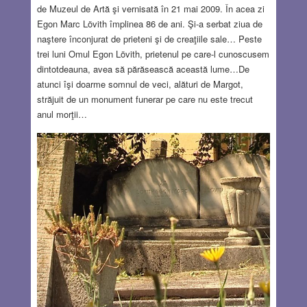
de Muzeul de Artă şi vernisată în 21 mai 2009. În acea zi
Egon Marc Lövith împlinea 86 de ani. Şi-a serbat ziua de
naştere înconjurat de prieteni şi de creaţiile sale… Peste
trei luni Omul Egon Lövith, prietenul pe care-l cunoscusem
dintotdeauna, avea să părăsească această lume…De
atunci îşi doarme somnul de veci, alături de Margot,
străjuit de un monument funerar pe care nu este trecut
anul morţii…