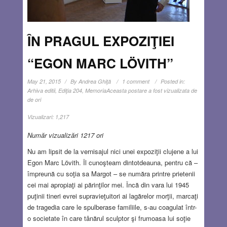
ÎN PRAGUL EXPOZIŢIEI
“EGON MARC LÖVITH”
May 21, 2015
By
Andrea Ghiţă
1 comment
Posted in:
Arhiva editii
,
Ediţia 204
,
Memoria
Aceasta postare a fost vizualizata de
de ori
Vizualizari:
1,217
Număr vizualizări 1217 ori
Nu am lipsit de la vernisajul nici unei expoziţii clujene a lui
Egon Marc Lövith. Îl cunoşteam dintotdeauna, pentru că –
împreună cu soţia sa Margot – se număra printre prietenii
cei mai apropiaţi ai părinţilor mei. Încă din vara lui 1945
puţinii tineri evrei supravieţuitori ai lagărelor morţii, marcaţi
de tragedia care le spulberase familiile, s-au coagulat într-
o societate în care tânărul sculptor şi frumoasa lui soţie