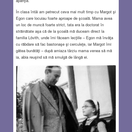
apariţia.
În clasa întâi am petrecut ceva mai mult timp cu Margot şi
Egon care locuiau foarte aproape de şcoală. Mama avea
un loc de muncă foarte strict, tata era la doctorat în
străinătate aşa că de la şcoală mă duceam direct la
familia Lövith, unde îmi făceam lecţiile – Egon mă învăţa
cu răbdare să fac bastonaşe şi cerculeţe, iar Margot îmi
gătea bunătăţi – după amiaza târziu mama venea să mă
ia, abia reuşind să mă smulgă de lângă ei.