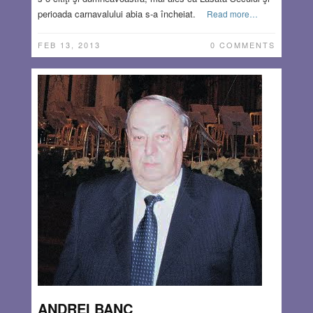
perioada carnavalului abia s-a încheiat.
Read more…
FEB 13, 2013
0 COMMENTS
ANDREI BANC