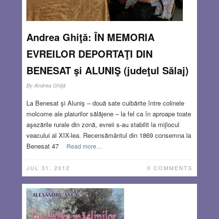
Andrea Ghiţă: ÎN MEMORIA
EVREILOR DEPORTAŢI DIN
BENESAT şi ALUNIŞ (judeţul Sălaj)
By
Andrea Ghiţă
La Benesat şi Aluniş – două sate cuibărite între colinele
molcome ale plaiurilor sălăjene – la fel ca în aproape toate
aşezările rurale din zonă, evreii s-au stabilit la mijlocul
veacului al XIX-lea. Recensământul din 1869 consemna la
Benesat 47
Read more…
JUL 31, 2012
0 COMMENTS