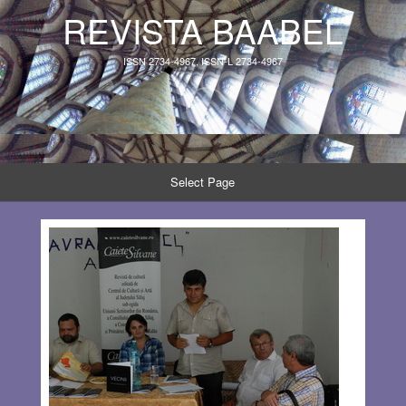
REVISTA BAABEL
ISSN 2734-4967, ISSN-L 2734-4967
Select Page