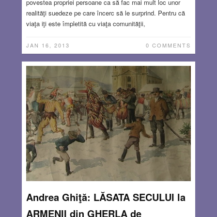
povestea propriei persoane ca să fac mai mult loc unor
realităţi suedeze pe care încerc să le surprind. Pentru că
viaţa iţi este împletită cu viaţa comunităţii,
JAN 16, 2013
0 COMMENTS
Andrea Ghiţă: LĂSATA SECULUI la
ARMENII din GHERLA de