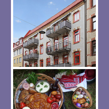
Doina Gecse-Borgovan:TOAMNA la
SIBIU
By
Andrea Ghiţă
Promisesem să continui poveştile despre călătoriile mele
de reporter. Una din cele mai dragi a fost la Sibiu, în
toamna lui 2004. Pornisem la drum prin Mărginimea
Sibiului, ca să căutăm poveşti despre costumul popular
tradiţional. Toţi cei cu care
Read more…
MAR 27, 2013
0 COMMENTS