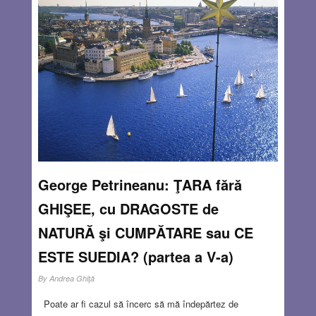
George Petrineanu: ŢARA fără
GHIŞEE, cu DRAGOSTE de
NATURĂ şi CUMPĂTARE sau CE
ESTE SUEDIA? (partea a V-a)
By
Andrea Ghiţă
Poate ar fi cazul să încerc să mă îndepărtez de