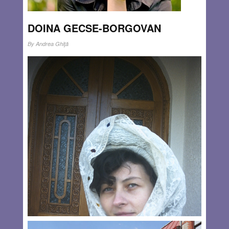
DOINA GECSE-BORGOVAN
By
Andrea Ghiţă
Autoarea articolelor din ciclul Poveştile Doinei Sunt
născută la Brăila (1974) din tată brăilean get-beget şi
mamă dobrogeancă cu sânge puternic amestecat. M-am
mutat la Cluj în 1992, aici mi-am cunoscut soţul, ardelean
100%, cu gene bine amestecate la rândul
Read more…
JUL 27, 2014
0 COMMENTS