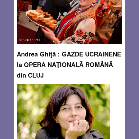
marea bucurie vine din poveştile banale, din statul de
vorbă pe subiecte mărunte,
Read more…
MAR 13, 2013
0 COMMENTS
Andrea Ghiţă : GAZDE UCRAINENE
la OPERA NAŢIONALĂ ROMÂNĂ
din CLUJ
By
Andrea Ghiţă
Odată înfiripată, ideea organizării unei seri de cultură şi
tradiţie ucraineană sub cupola Operei Naţionale clujene s-a
dovedit atât de firească şi de bine venită, încât a coagulat
– într-un timp realtiv scurt – energiile locale, regionale,
naţionale şi chiar
Read more…
MAR 13, 2013
0 COMMENTS