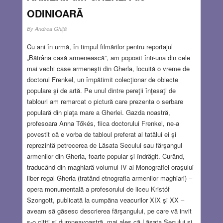
ODINIOARĂ
By
Andrea Ghiţă
Cu ani în urmă, în timpul filmărilor pentru reportajul
„Bătrâna casă armenească”, am poposit într-una din cele
mai vechi case armeneşti din Gherla, locuită o vreme de
doctorul Frenkel, un împătimit colecţionar de obiecte
populare şi de artă. Pe unul dintre pereţii înţesaţi de
tablouri am remarcat o pictură care prezenta o serbare
populară din piaţa mare a Gherlei. Gazda noastră,
profesoara Anna Tőkés, fiica doctorului Frenkel, ne-a
povestit că e vorba de tabloul preferat al tatălui ei şi
reprezintă petrecerea de Lăsata Secului sau fărşangul
armenilor din Gherla, foarte popular şi îndrăgit. Curând,
traducând din maghiară volumul IV al Monografiei oraşului
liber regal Gherla (tratând etnografia armenilor maghiari) –
opera monumentală a profesorului de liceu Kristóf
Szongott, publicată la cumpăna veacurilor XIX şi XX –
aveam să găsesc descrierea fărşangului, pe care vă invit
s-o citiţi şi dumneavoastră, mai ales că Lăsata Secului şi