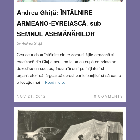
Andrea Ghiţă: ÎNTÂLNIRE
ARMEANO-EVREIASCĂ, sub
SEMNUL ASEMĂNĂRILOR
By
Andrea Ghiţă
Cea de a doua întâlnire dintre comunităţile armeană şi
evreiască din Cluj a avut loc la un an după ce prima se
dovedise un succes, încurajându-i pe iniţiatori şi
organizatori să lărgească cercul participanţilor şi să caute
o locaţie mai
Read more…
NOV 21, 2012
0 COMMENTS