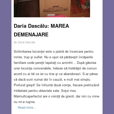
Daria Dascălu: MAREA
DEMENAJARE
By
Daria Dascălu
Schimbarea locuinţei este o piatră de încercare pentru
minte, trup şi suflet. Nu e uşor să părăseşti încăperile
familiare unde pereţii tapetaţi cu amintiri… După găsirea
unei locuinţe convenabile, trebuie să hotărăşti de comun
acord cu ai tăi ce iei cu tine şi ce abandonezi. S-ar părea
că dacă sunt numai doi în cauză, e mult mai simplu.
Profund greşit! Se înfruntă două voinţe, fiecare pretinzând
întâietate pentru obiectele sale. Soţul meu
Maimultcaperfectul are o voinţă de granit, dar nici cu mine
nu mi-e ruşine.
Read more…