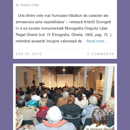
By
Andrea Ghiţă
Una dintre cele mai frumoase trăsături de caracter ale
armeanului este ospitalitatea” – notează Kristóf Szongott
în a sa lucrare monumentală Monografia Oraşului Liber
Regal Gherla (vol. IV Etnografia, Gherla, 1902, pag. 72 ),
reiterând această însuşire valoroasă de
Read more…
SEP 30, 2012
0 COMMENTS