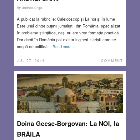
By
Andrea Ghiţă
A publicat la rubricile: Caleidoscop şi La noi şi în lume
Este unul dintre puţinii jurnalişti din România, specializat
în probleme ştiinţifice, deşi nu are vreo formaţie practică.
Dar dacă în România pot exista ingineri-ziarişti care se
ocupă de politică
Read more…
JUL 27, 2014
1 COMMENT
Doina Gecse-Borgovan: La NOI, la
BRĂILA