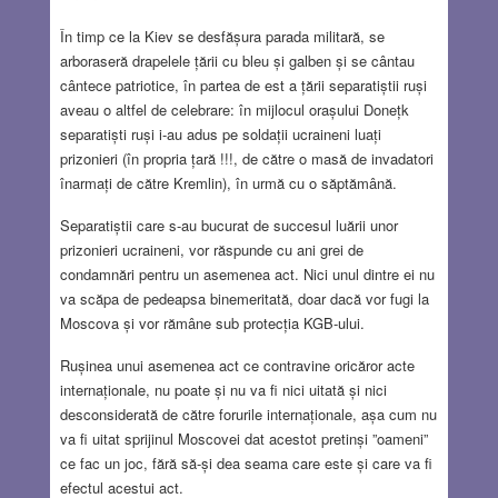
În timp ce la Kiev se desfășura parada militară, se
arboraseră drapelele țării cu bleu și galben și se cântau
cântece patriotice, în partea de est a țării separatiștii ruși
aveau o altfel de celebrare: în mijlocul orașului Donețk
separatiști ruși i-au adus pe soldații ucraineni luați
prizonieri (în propria țară !!!, de către o masă de invadatori
înarmați de către Kremlin), în urmă cu o săptămână.
Separatiștii care s-au bucurat de succesul luării unor
prizonieri ucraineni, vor răspunde cu ani grei de
condamnări pentru un asemenea act. Nici unul dintre ei nu
va scăpa de pedeapsa binemeritată, doar dacă vor fugi la
Moscova și vor rămâne sub protecția KGB-ului.
Rușinea unui asemenea act ce contravine oricăror acte
internaționale, nu poate și nu va fi nici uitată și nici
desconsiderată de către forurile internaționale, așa cum nu
va fi uitat sprijinul Moscovei dat acestot pretinși ”oameni”
ce fac un joc, fără să-și dea seama care este și care va fi
efectul acestui act.