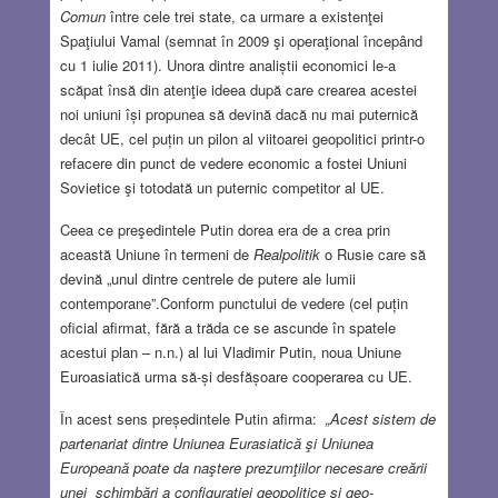
Comun
între cele trei state, ca urmare a existenţei
Spaţiului Vamal (semnat în 2009 şi operaţional începând
cu 1 iulie 2011). Unora dintre analiștii economici le-a
scăpat însă din atenţie ideea după care crearea acestei
noi uniuni își propunea să devină dacă nu mai puternică
decât UE, cel puțin un pilon al viitoarei geopolitici printr-o
refacere din punct de vedere economic a fostei Uniuni
Sovietice şi totodată un puternic competitor al UE.
Ceea ce preşedintele Putin dorea era de a crea prin
această Uniune în termeni de
Realpolitik
o Rusie care să
devină „unul dintre centrele de putere ale lumii
contemporane”.Conform punctului de vedere (cel puțin
oficial afirmat, fără a trăda ce se ascunde în spatele
acestui plan – n.n.) al lui Vladimir Putin, noua Uniune
Euroasiatică urma să-și desfășoare cooperarea cu UE.
În acest sens președintele Putin afirma:
„Acest sistem de
partenariat dintre Uniunea Eurasiatică şi Uniunea
Europeană poate da naştere prezumţiilor necesare creării
unei schimbări a configuraţiei geopolitice şi geo-