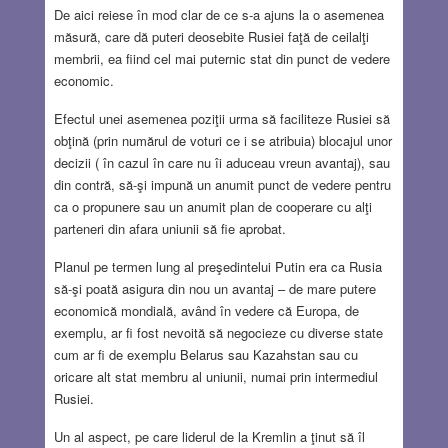
De aici reiese în mod clar de ce s-a ajuns la o asemenea
măsură, care dă puteri deosebite Rusiei faţă de ceilalţi
membrii, ea fiind cel mai puternic stat din punct de vedere
economic.
Efectul unei asemenea poziţii urma să faciliteze Rusiei să
obţină (prin numărul de voturi ce i se atribuia) blocajul unor
decizii ( în cazul în care nu îi aduceau vreun avantaj), sau
din contră, să-şi impună un anumit punct de vedere pentru
ca o propunere sau un anumit plan de cooperare cu alţi
parteneri din afara uniunii să fie aprobat.
Planul pe termen lung al preşedintelui Putin era ca Rusia
să-şi poată asigura din nou un avantaj – de mare putere
economică mondială, având în vedere că Europa, de
exemplu, ar fi fost nevoită să negocieze cu diverse state
cum ar fi de exemplu Belarus sau Kazahstan sau cu
oricare alt stat membru al uniunii, numai prin intermediul
Rusiei.
Un al aspect, pe care liderul de la Kremlin a ţinut să îl