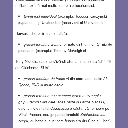
militare, există mai multe forme ale terorismului
:
terorismul individual
(exemplu: Toeodor Kaczynski
supranumit și Unabomber (absolvent al Uniuversității
Harvard, doctor în matematică),
grupuri teroriste izolate
formate dintr-un număr mic de
persoane, (exemplu: Timothy McVeigh și
Terry Nichols, care au săvârșit atentatul asupra clădirii FBI
din Oklahoma -SUA),
grupuri teroriste de franciză
din care face parte:
Al
Qaeda, ISIS și multe altele
grupuri teroriste cu susținere externă (exemplu:
grupul terorist din care făcea parte și Carlos Șacalul,
care la indicația lui Ceaușescu a căutat să-l omoare pe
Mihai Pacepa, sau gruparea teroristă
Septembrie cel
Negru
, cu baze și susținere financiară din Siria și Liban),