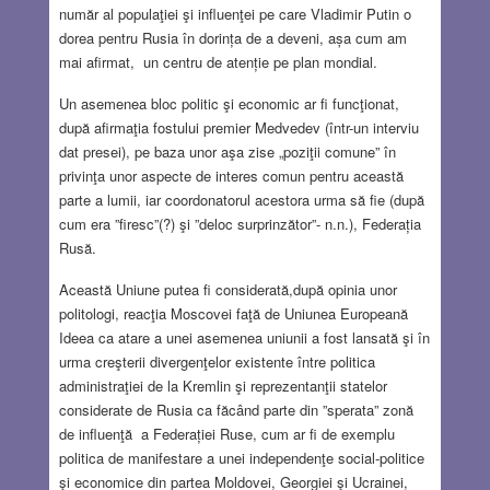
număr al populaţiei şi influenţei pe care Vladimir Putin o
dorea pentru Rusia în dorința de a deveni, așa cum am
mai afirmat, un centru de atenție pe plan mondial.
Un asemenea bloc politic şi economic ar fi funcţionat,
după afirmaţia fostului premier Medvedev (într-un interviu
dat presei), pe baza unor aşa zise „poziţii comune” în
privinţa unor aspecte de interes comun pentru această
parte a lumii, iar coordonatorul acestora urma să fie (după
cum era ”firesc”(?) şi ”deloc surprinzător”- n.n.), Federația
Rusă.
Această Uniune putea fi considerată,după opinia unor
politologi, reacţia Moscovei faţă de Uniunea Europeană
Ideea ca atare a unei asemenea uniunii a fost lansată şi în
urma creşterii divergenţelor existente între politica
administraţiei de la Kremlin şi reprezentanţii statelor
considerate de Rusia ca făcând parte din ”sperata” zonă
de influenţă a Federației Ruse, cum ar fi de exemplu
politica de manifestare a unei independenţe social-politice
şi economice din partea Moldovei, Georgiei şi Ucrainei,