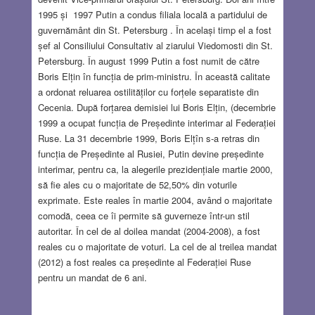
1995 și 1997 Putin a condus filiala locală a partidului de
guvernământ din St. Petersburg . În același timp el a fost
șef al Consiliului Consultativ al ziarului Viedomosti din St.
Petersburg. În august 1999 Putin a fost numit de către
Boris Elțin în funcția de prim-ministru. În această calitate
a ordonat reluarea ostilităților cu forțele separatiste din
Cecenia. După forțarea demisiei lui Boris Elțin, (decembrie
1999 a ocupat funcția de Președinte interimar al Federației
Ruse. La 31 decembrie 1999, Boris Elțîn s-a retras din
funcția de Președinte al Rusiei, Putin devine președinte
interimar, pentru ca, la alegerile prezidențiale martie 2000,
să fie ales cu o majoritate de 52,50% din voturile
exprimate. Este reales în martie 2004, având o majoritate
comodă, ceea ce îi permite să guverneze într-un stil
autoritar. În cel de al doilea mandat (2004-2008), a fost
reales cu o majoritate de voturi. La cel de al treilea mandat
(2012) a fost reales ca președinte al Federației Ruse
pentru un mandat de 6 ani.