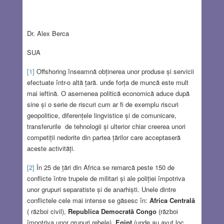
Dr. Alex Berca
SUA
[1]
Offshoring înseamnă obținerea unor produse și servicii
efectuate într-o altă țară. unde forța de muncă este mult
mai ieftină. O asemenea politică economică aduce după
sine și o serie de riscuri cum ar fi de exemplu riscuri
geopolitice, diferențele lingvistice și de comunicare,
transferurile de tehnologii și ulterior chiar creerea unori
competiții nedorite din partea țărilor care acceptaseră
aceste activități.
[2]
În 25 de țări din Africa se remarcă peste 150 de
conflicte între trupele de militari și ale poliției împotriva
unor grupuri separatiste și de anarhiști. Unele dintre
conflictele cele mai intense se găsesc în:
Africa Centrală
( război civil),
Republica Democrată Congo
(război
împotriva unor grupuri rebele)
, Egipt
(unde au avut loc