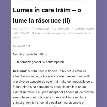
Lumea în care trăim – o
lume la răscruce (II)
Mar 10, 2016
By
Alex Berca
0 Comments
Posted in:
Arhiva
editii
,
Ediţia 221
,
Spirala istoriei
Aceasta postare a fost vizualizata de
de ori
Vizualizari:
478
Număr vizualizări 478 ori
– un paradox geopolitic contemporan –
Rezumat:
Autorul face o trecere în revistă a actualei
situații economice, politice și sociale care se manifestă
prin diverse aspecte de cele mai multe ori imposibile de a
fi controlate și le compară cu situațiile similare ce au
existat în trecutul nu prea îndepărtat.Făcând uz de diverse
exemple se confirmă conflictul existent între evoluția
științei și tehnicii și cel al globalizării cu diversele ei