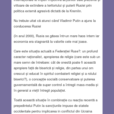
viitoare de extindere a teritoriului și puterii Rusiei prin
politica externă agresivă dictată de la Kremlin.
Nu trebuie uitat că atunci când Vladimir Putin a ajuns la
conducerea Rusiei
(în anul 2000), Rusia se găsea într-un mare haos intern iar
economia era stagnantă la valorile cele mai joase.
Care este situația actuală a Federației Ruse?: un profund
caracter naționalist, apropierea de religie (care este sub un
mare semn de întrebare: cât de onestă poate fi această
apropiere față de biserică și religie, din partea unui om
crescut și educat în spiritul combaterii religiei și a rolului
biserici?), o concepție socială conservatoare și puterea
guvernamentală de super control a întregii mass-media și
în general a vieții întregii populației.
Toată această situație în combinație cu reacția recentă a
președintelui Putin la sancțiunile impuse de statele
occidentale pentru implicarea in conflictul din Ucraina