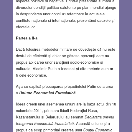
aspecte pozitive și negative. Printr-o prezentare sumară a
diverselor condiții politice existente pe plan mondial ajunge
la desprinderea unor concluzi referitoare la actualele
conflicte naționale și internaționale, prezentând cauzele și
efectele lor.
Partea a II-a
Dacă folosirea metodelor militare se dovedește că nu este
destul de eficientă și chiar se găsesc opozanți care au
propus aplicarea unor sancțiuni socio-economice și
culturale, Vladimir Putin a încercat și alte metode cum ar
fi cele economice.
Așa se explică preocuparea președintelui Putin de a crea
o
Uniune Economică Eurasiatică.
Ideea creerii unei asemenea uniuni are la bază actul din 18
noiembrie 2011, prin care liderii Federaţiei Ruse,
Kazahstanului şi Belarusului au semnat
Declaraţia privind
Integrarea Economică Eurasiatică
. Această uniune și-a
propus ca scop primordial crearea unui
Spaţiu Economic