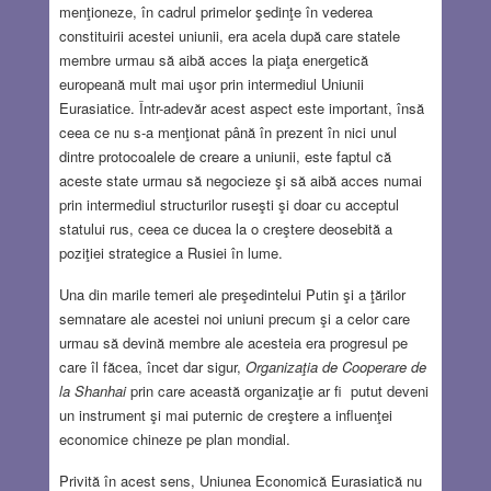
menţioneze, în cadrul primelor şedinţe în vederea
constituirii acestei uniunii, era acela după care statele
membre urmau să aibă acces la piaţa energetică
europeană mult mai uşor prin intermediul Uniunii
Eurasiatice. Într-adevăr acest aspect este important, însă
ceea ce nu s-a menţionat până în prezent în nici unul
dintre protocoalele de creare a uniunii, este faptul că
aceste state urmau să negocieze şi să aibă acces numai
prin intermediul structurilor ruseşti şi doar cu acceptul
statului rus, ceea ce ducea la o creştere deosebită a
poziţiei strategice a Rusiei în lume.
Una din marile temeri ale preşedintelui Putin şi a ţărilor
semnatare ale acestei noi uniuni precum şi a celor care
urmau să devină membre ale acesteia era progresul pe
care îl făcea, încet dar sigur,
Organizaţia de Cooperare de
la Shanhai
prin care această organizaţie ar fi putut deveni
un instrument şi mai puternic de creştere a influenţei
economice chineze pe plan mondial.
Privită în acest sens, Uniunea Economică Eurasiatică nu