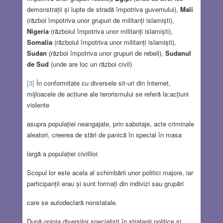
demonstrații și lupte de stradă împotriva guvernului),
Mali
(război împotriva unor grupuri de militanți islamiști),
Nigeria
(războiul împotriva unor militanți islamiști),
Somalia
(războiul împotriva unor militanți islamiști),
Sudan
(război împotriva unor grupuri de rebeli),
Sudanul
de Sud
(unde are loc un război civil)
[3]
În conformitate cu diversele sit-uri din Internet,
mijloacele de acțiune ale terorismului se referă la:acțiuni
violente
asupra populației neangajate, prin sabotaje, acte criminale
aleatori, creerea de stări de panică în special în masa
largă a populației civililor.
Scopul lor este acela al schimbării unor politici majore, iar
participanții erau și sunt formați din indivizi sau grupări
care se autodeclară nonstatale.
După opinia diverșilor specialiști în strategii politice și