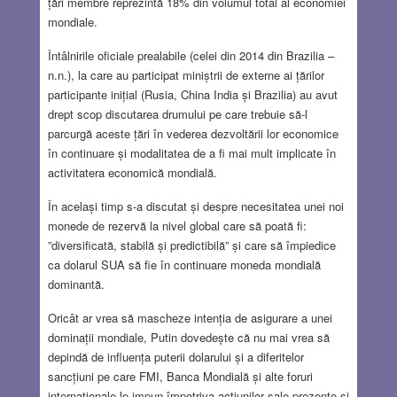
țări membre reprezintă 18% din volumul total al economiei
mondiale.
Întâlnirile oficiale prealabile (celei din 2014 din Brazilia –
n.n.), la care au participat miniștrii de externe ai țărilor
participante inițial (Rusia, China India și Brazilia) au avut
drept scop discutarea drumului pe care trebuie să-l
parcurgă aceste țări în vederea dezvoltării lor economice
în continuare și modalitatea de a fi mai mult implicate în
activitatera economică mondială.
În același timp s-a discutat și despre necesitatea unei noi
monede de rezervă la nivel global care să poată fi:
”diversificată, stabilă și predictibilă” și care să împiedice
ca dolarul SUA să fie în continuare moneda mondială
dominantă.
Oricât ar vrea să mascheze intenția de asigurare a unei
dominații mondiale, Putin dovedește că nu mai vrea să
depindă de influența puterii dolarului și a diferitelor
sancțiuni pe care FMI, Banca Mondială și alte foruri
internaționale le impun împotriva acțiunilor sale prezente și