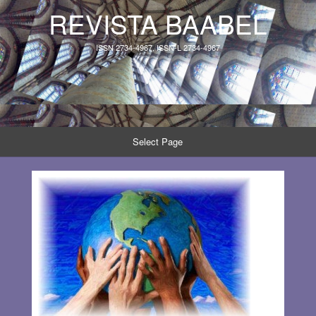
REVISTA BAABEL
ISSN 2734-4967, ISSN-L 2734-4967
Select Page