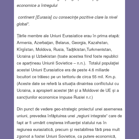
economice a întregului
continent [Eurasia] cu consecinţe pozitive clare la nivel
global”.
Țările membre ale Uniuni Eurasiatice erau în prima etapă:
Armenia, Azerbaijan, Belarus, Georgia, Kazahstan,
Kîrgîstan, Moldova, Rusia, Tadjikistan,Turkmenistan,
Ucraina şi Uzbekistan (toate acestea fiind foste republici
ce aparțineau Uniunii Sovietice – n.n.). Totalul populaţiei
acestei Uniuni Eurasiatice era de peste 4.6 miliarde
locuitori ce trăiesc pe un teritoriu de circa 55 mil. Km.p.
(Aceste date se referă la situația dinaintea conflictului cu
Ucraina, a apropierii acestei țări și a Moldovei de UE și a
sancțiunilor economice impuse Rusiei n.r.)
Din punct de vedere geo-strategic proiectul unei asemenea
uniuni, prevedea înfăptuirea unei „regiuni integrate” care de
fapt ar fi urmărit creşterea influenţei statului rus în
regiunea eurasiatică, precum şi restabilirea fără prea mult
zgomot a fostei Uniuni Sovietice, ca putere economică,