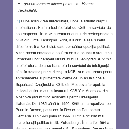
grupuri teroriste afiliate (
exemplu:
Hamas,
Hezbollah).
[4]
După absolvirea universității, unde a studiat dreptul
international, Putin a fost recrutat de KGB, în serviciul de
contraspionaj. În 1976 a terminat cursul de perfecționare al
KGB din Ohta, Leningrad. Apoi, a lucrat la așa numita
direcție nr. 5 a KGB-ului, care combătea opoziția politică.
Mass-media americană confirm că s-a ocupat o vreme cu
urmărirea unor cetățeni străini aflați la Leningrad. A primit
ulterior oferta de a se transfera la serviciul de inteligență
aflat în sarcina primei direcții a KGB și a fost trimis pentru
antrenamente suplimentare vreme de un an la Școala
Superioară Dzerjinski a KGB, din Moscova iar apoi, la
mijlocul anilor 1980, la Institutul KGB Yuri Andropov din
Moscova (acum fiind Academia pentru Inteligență
Externă). Din 1985 până în 1990, KGB-ul l-a repartizat pe
Putin la Dresda, pe atunci în Republică Democrată
Germană. Din 1994 până în 1997, Putin a ocupat mai
multe funcții politice în St. Petersburg . În martie 1994 a
devenit Vice-primarul orașului St. Petersburg. Doi ani între