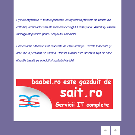
Opiniile exprimate în textele publicate nu reprezintă punctele de vedere ale
editorilor, redactorilor sau ale membrilor colegiului redacţional. Autorii îşi asumă
întreaga răspundere pentru conţinutul articolelor.
Comentariile cititorilor sunt moderate de către redacţie. Textele indecente şi
atacurile la persoană se elimină. Revista Baabel este deschisă faţă de orice
discuţie bazată pe principii şi schimbul de idei.