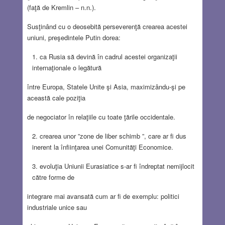
(faţă de Kremlin – n.n.).
Susţinând cu o deosebită perseverenţă crearea acestei
uniuni, preşedintele Putin dorea:
ca Rusia să devină în cadrul acestei organizaţii
internaţionale o legătură
între Europa, Statele Unite şi Asia, maximizându-şi pe
această cale poziţia
de negociator în relaţiile cu toate ţările occidentale.
crearea unor ”zone de liber schimb ”, care ar fi dus
inerent la înfiinţarea unei Comunităţi Economice.
evoluţia Uniunii Eurasiatice s-ar fi îndreptat nemijlocit
către forme de
integrare mai avansată cum ar fi de exemplu: politici
industriale unice sau