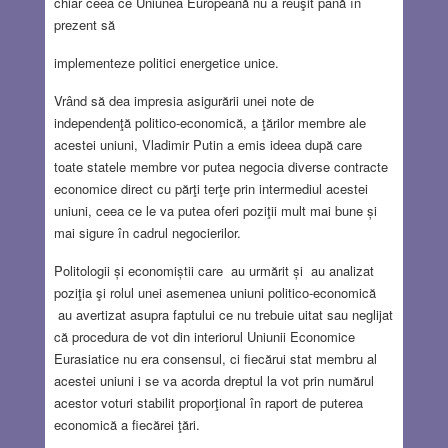
chiar ceea ce Uniunea Europeană nu a reuşit până în
prezent să
implementeze politici energetice unice.
Vrând să dea impresia asigurării unei note de
independenţă politico-economică, a ţărilor membre ale
acestei uniuni, Vladimir Putin a emis ideea după care
toate statele membre vor putea negocia diverse contracte
economice direct cu părţi terţe prin intermediul acestei
uniuni, ceea ce le va putea oferi poziţii mult mai bune și
mai sigure în cadrul negocierilor.
Politologii și economiștii care au urmărit și au analizat
poziţia şi rolul unei asemenea uniuni politico-economică
au avertizat asupra faptului ce nu trebuie uitat sau neglijat
că procedura de vot din interiorul Uniunii Economice
Eurasiatice nu era consensul, ci fiecărui stat membru al
acestei uniuni i se va acorda dreptul la vot prin numărul
acestor voturi stabilit proporţional în raport de puterea
economică a fiecărei ţări.