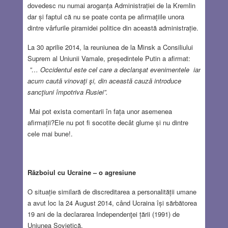
dovedesc nu numai aroganța Administrației de la Kremlin
dar și faptul că nu se poate conta pe afirmațiile unora
dintre vârfurile piramidei politice din această administrație.
La 30 aprilie 2014, la reuniunea de la Minsk a Consiliului
Suprem al Uniunii Vamale, președintele Putin a afirmat:
”…
Occidentul este cel care a declanşat evenimentele iar
acum caută vinovaţi şi, din această cauză introduce
sancţiuni împotriva Rusiei”.
Mai pot exista comentarii în fața unor asemenea
afirmații?Ele nu pot fi socotite decât glume și nu dintre
cele mai bune!.
Războiul cu Ucraine – o agresiune
O situație similară de discreditarea a personalității umane
a avut loc la 24 August 2014, când Ucraina își sărbătorea
19 ani de la declararea Independenţei țării (1991) de
Uniunea Sovietică.