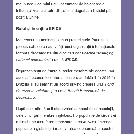
mai putea juca rolul unui instrument de balansare a
influenţei Vestului prin UE, ci mai degrabă a Estului prin
poziţia Chinei.
Rolul și intențiile BRICS
Mai recent cu aceleași planuri președintele Putin și-a
propus extinderea activității unei organizații internaționale
formată deocamdată din cinci țări considerate ”
emerging
national economies
” numită
BRICS
.
Reprezentanții de frunte ai țărilor membre ale acestei noi
asociații economice internaționale s-au întâlnit în 2015 în
Brazilia și au semnat un acord privind crearea unui
Fond
de rezerve valutare
și o nouă
Bancă Economică de
Dezvoltare
.
După cum afirmă unii observatori ai acestei noi asociații,
cele cinci țări membre înglobează o populație de circa trei
miliarde locuitori (care reprezintă circa 40% din întreaga
populație a globului), iar activitatea economică a acestor