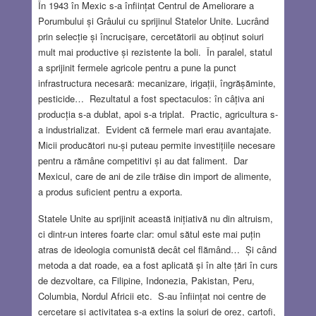
În 1943 în Mexic s-a înființat Centrul de Ameliorare a
Porumbului și Grâului cu sprijinul Statelor Unite. Lucrând
prin selecție și încrucișare, cercetătorii au obținut soiuri
mult mai productive și rezistente la boli. În paralel, statul
a sprijinit fermele agricole pentru a pune la punct
infrastructura necesară: mecanizare, irigații, îngrășăminte,
pesticide… Rezultatul a fost spectaculos: în câțiva ani
producția s-a dublat, apoi s-a triplat. Practic, agricultura s-
a industrializat. Evident că fermele mari erau avantajate.
Micii producători nu-și puteau permite investițiile necesare
pentru a rămâne competitivi și au dat faliment. Dar
Mexicul, care de ani de zile trăise din import de alimente,
a produs suficient pentru a exporta.
Statele Unite au sprijinit această inițiativă nu din altruism,
ci dintr-un interes foarte clar: omul sătul este mai puțin
atras de ideologia comunistă decât cel flămând… Și când
metoda a dat roade, ea a fost aplicată și în alte țări în curs
de dezvoltare, ca Filipine, Indonezia, Pakistan, Peru,
Columbia, Nordul Africii etc. S-au înființat noi centre de
cercetare și activitatea s-a extins la soiuri de orez, cartofi,