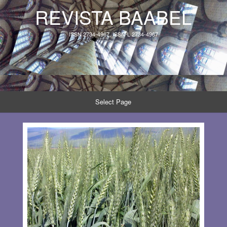
REVISTA BAABEL
ISSN 2734-4967, ISSN-L 2734-4967
Select Page