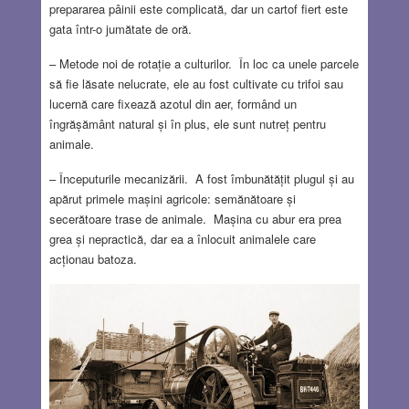
prepararea pâinii este complicată, dar un cartof fiert este
gata într-o jumătate de oră.
– Metode noi de rotație a culturilor. În loc ca unele parcele
să fie lăsate nelucrate, ele au fost cultivate cu trifoi sau
lucernă care fixează azotul din aer, formând un
îngrășământ natural și în plus, ele sunt nutreț pentru
animale.
– Începuturile mecanizării. A fost îmbunătățit plugul și au
apărut primele mașini agricole: semănătoare și
secerătoare trase de animale. Mașina cu abur era prea
grea și nepractică, dar ea a înlocuit animalele care
acționau batoza.