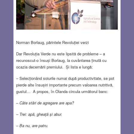
Norman Borlaug, părintele Revoluției verzi
Dar Revoluția Verde nu este lipsită de probleme – a
recunoscut-o însuși Borlaug, la cuvântarea ținută cu
ocazia decernării premiului. Și lista e lungă:
– Selecționând soiurile numai după productivitate, se pot
pierde alte însușiri importante precum valoarea nutritivă,
gustul… A propos, în Olanda circula următorul banc:
– Câte stări de agregare are apa?
– Trei: apă, gheață și abur.
– Ba nu, are patru.