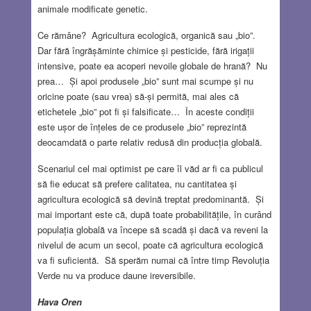
animale modificate genetic.
Ce rămâne? Agricultura ecologică, organică sau „bio”.
Dar fără îngrășăminte chimice și pesticide, fără irigații
intensive, poate ea acoperi nevoile globale de hrană? Nu
prea… Și apoi produsele „bio” sunt mai scumpe și nu
oricine poate (sau vrea) să-și permită, mai ales că
etichetele „bio” pot fi și falsificate… În aceste condiții
este ușor de înțeles de ce produsele „bio” reprezintă
deocamdată o parte relativ redusă din producția globală.
Scenariul cel mai optimist pe care îl văd ar fi ca publicul
să fie educat să prefere calitatea, nu cantitatea și
agricultura ecologică să devină treptat predominantă. Și
mai important este că, după toate probabilitățile, în curând
populația globală va începe să scadă și dacă va reveni la
nivelul de acum un secol, poate că agricultura ecologică
va fi suficientă. Să sperăm numai că între timp Revoluția
Verde nu va produce daune ireversibile.
Hava Oren