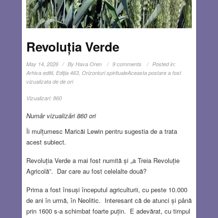
Revoluția Verde
May 14, 2026
By
Hava Oren
9 comments
Posted in:
Arhiva editii
,
Ediţia 463
,
Orizonturi spirituale
Aceasta postare a fost
vizualizata de de ori
Vizualizari:
860
Număr vizualizări 860 ori
Îi mulțumesc Maricăi Lewin pentru sugestia de a trata
acest subiect.
Revoluția Verde a mai fost numită și „a Treia Revoluție
Agricolă”. Dar care au fost celelalte două?
Prima a fost însuși începutul agriculturii, cu peste 10.000
de ani în urmă, în Neolitic. Interesant că de atunci și până
prin 1600 s-a schimbat foarte puțin. E adevărat, cu timpul