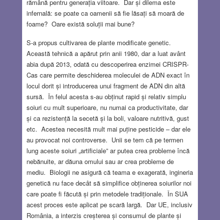
rămână pentru generația viitoare. Dar și dilema este
infernală: se poate ca oamenii să fie lăsați să moară de
foame? Oare există soluții mai bune?
S-a propus cultivarea de plante modificate genetic.
Această tehnică a apărut prin anii 1980, dar a luat avânt
abia după 2013, odată cu descoperirea enzimei CRISPR-
Cas care permite deschiderea moleculei de ADN exact în
locul dorit și introducerea unui fragment de ADN din altă
sursă. În felul acesta s-au obținut rapid și relativ simplu
soiuri cu mult superioare, nu numai ca productivitate, dar
și ca rezistență la secetă și la boli, valoare nutritivă, gust
etc. Acestea necesită mult mai puține pesticide – dar ele
au provocat noi controverse. Unii se tem că pe termen
lung aceste soiuri „artificiale” ar putea crea probleme încă
nebănuite, ar dăuna omului sau ar crea probleme de
mediu. Biologii ne asigură că teama e exagerată, ingineria
genetică nu face decât să simplifice obținerea soiurilor noi
care poate fi făcută și prin metodele tradiționale. În SUA
acest proces este aplicat pe scară largă. Dar UE, inclusiv
România, a interzis creșterea și consumul de plante și