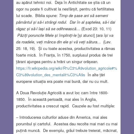
au apărut tehnici noi. Deja în Antichitate se știa că un
ogor nu poate fi cultivat la nesfârșit, pentru că fertilitatea
lui scade. Biblia spune:
Timp de șase ani să semeni
pământul și să-i strângi rodul. Dar în al șaptelea, să-i dai
răgaz și să-l lași să se odihnească
… (Exod 23: 10, 11)
Păziți poruncile Mele și împliniți-le
[și atunci]
țara își va
da roadele, veți mânca din ele și vă veți sătura.
.. (Lev.
25: 18, 19). Și cu toate acestea, productivitatea a rămas
foarte mică. În Franța, în 1750, surplusul produs de trei
țărani ajungea pentru a hrăni un singur orășean.
https://fr.wikipedia.org/wiki/R%C3%A9volution_agricole#%
C3%89volution_des_mentalit%C3%A9s
În alte țări
europene situația era poate mai bună, dar nu cu mult.
A Doua Revoluție Agricolă a avut loc cam între 1600-
1850. În această perioadă, mai ales în Anglia,
productivitatea a crescut rapid. Cauzele au fost multiple:
– Introducerea culturilor aduse din America, mai ales
porumbul și cartoful. Acestea dau recolte mai mari cu mai
puțină muncă. De exemplu, grâul trebuie treierat, măcinat,