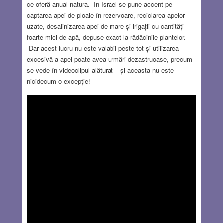
ce oferă anual natura. În Israel se pune accent pe
captarea apei de ploaie în rezervoare, reciclarea apelor
uzate, desalinizarea apei de mare și irigații cu cantități
foarte mici de apă, depuse exact la rădăcinile plantelor.
Dar acest lucru nu este valabil peste tot și utilizarea
excesivă a apei poate avea urmări dezastruoase, precum
se vede în videoclipul alăturat – și aceasta nu este
nicidecum o excepție!