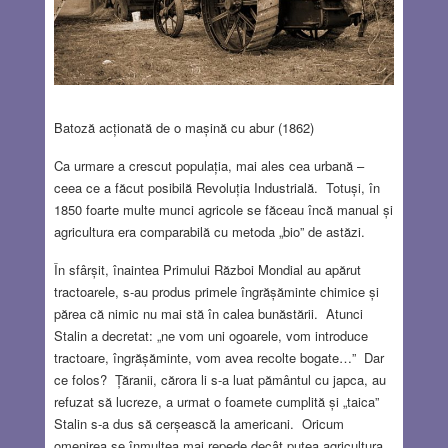
Batoză acționată de o mașină cu abur (1862)
Ca urmare a crescut populația, mai ales cea urbană –
ceea ce a făcut posibilă Revoluția Industrială. Totuși, în
1850 foarte multe munci agricole se făceau încă manual și
agricultura era comparabilă cu metoda „bio” de astăzi.
În sfârșit, înaintea Primului Război Mondial au apărut
tractoarele, s-au produs primele îngrășăminte chimice și
părea că nimic nu mai stă în calea bunăstării. Atunci
Stalin a decretat: „ne vom uni ogoarele, vom introduce
tractoare, îngrășăminte, vom avea recolte bogate…” Dar
ce folos? Țăranii, cărora li s-a luat pământul cu japca, au
refuzat să lucreze, a urmat o foamete cumplită și „taica”
Stalin s-a dus să cerșească la americani. Oricum
omenirea se înmulțea mai repede decât putea agricultura