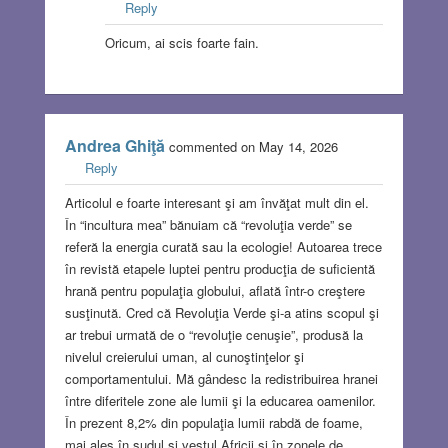
Reply
Oricum, ai scis foarte fain.
Andrea Ghiţă
commented on May 14, 2026
Reply
Articolul e foarte interesant şi am învăţat mult din el.
În “incultura mea” bănuiam că “revoluţia verde” se
referă la energia curată sau la ecologie! Autoarea trece
în revistă etapele luptei pentru producţia de suficientă
hrană pentru populaţia globului, aflată într-o creştere
susţinută. Cred că Revoluţia Verde şi-a atins scopul şi
ar trebui urmată de o “revoluţie cenuşie”, produsă la
nivelul creierului uman, al cunoştinţelor şi
comportamentului. Mă gândesc la redistribuirea hranei
între diferitele zone ale lumii şi la educarea oamenilor.
În prezent 8,2% din populaţia lumii rabdă de foame,
mai ales în sudul şi vestul Africii şi în zonele de