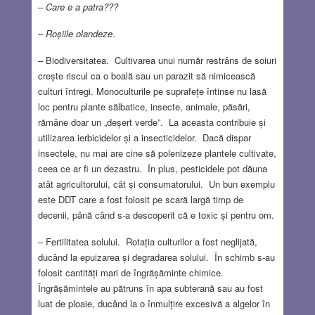
– Care e a patra???
– Roșiile olandeze
.
– Biodiversitatea. Cultivarea unui număr restrâns de soiuri
crește riscul ca o boală sau un parazit să nimicească
culturi întregi. Monoculturile pe suprafețe întinse nu lasă
loc pentru plante sălbatice, insecte, animale, păsări,
rămâne doar un „deșert verde”. La aceasta contribuie și
utilizarea ierbicidelor și a insecticidelor. Dacă dispar
insectele, nu mai are cine să polenizeze plantele cultivate,
ceea ce ar fi un dezastru. În plus, pesticidele pot dăuna
atât agricultorului, cât și consumatorului. Un bun exemplu
este DDT care a fost folosit pe scară largă timp de
decenii, până când s-a descoperit că e toxic și pentru om.
– Fertilitatea solului. Rotația culturilor a fost neglijată,
ducând la epuizarea și degradarea solului. În schimb s-au
folosit cantități mari de îngrășăminte chimice.
Îngrășămintele au pătruns în apa subterană sau au fost
luat de ploaie, ducând la o înmulțire excesivă a algelor în