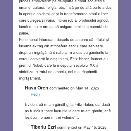
proces ambivalent: pe de-oparte a creat societățile
umane, cultura, religia, etc, însă pe de altă parte a dus
la apariția epidemiilor și la transformarea omului liber
care culegea și vâna, într-un rob al produsului agricol,
lucrând multe ore ca să asigure familiei o bucartă de
pâine.
Fenomenul interesant descris de autoare că trifoiul și
lucerna extrag din atmosferă azotul care servește
drept un îngrășământ natural m-a dus cu gândurile la
evreul convertit la creștinism, Fritz Haber, laureat cu
premiul Nobel, care la începutul secolului XX a
sintetizat nitratul de amoniu, cel mai răspândit
îngrășământ.
Hava Oren
commented on May 14, 2026
Reply
Evident că m-am gândit și la Fritz Haber, dar dacă
aș fi inclus toate lucrurile la care m-am gândit, ar fi
ieșit „un roman în trei volume”…
Tiberiu Ezri
commented on May 15, 2026