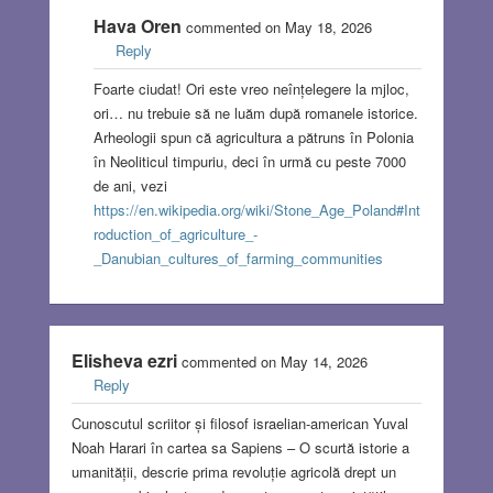
Hava Oren
commented on May 18, 2026
Reply
Foarte ciudat! Ori este vreo neînțelegere la mjloc,
ori… nu trebuie să ne luăm după romanele istorice.
Arheologii spun că agricultura a pătruns în Polonia
în Neoliticul timpuriu, deci în urmă cu peste 7000
de ani, vezi
https://en.wikipedia.org/wiki/Stone_Age_Poland#Int
roduction_of_agriculture_-
_Danubian_cultures_of_farming_communities
Elisheva ezri
commented on May 14, 2026
Reply
Cunoscutul scriitor și filosof israelian-american Yuval
Noah Harari în cartea sa Sapiens – O scurtă istorie a
umanității, descrie prima revoluție agricolă drept un