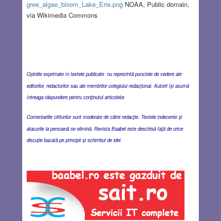
gree_algae_bloom_Lake_Erie.png
NOAA, Public domain,
via Wikimedia Commons
Opiniile exprimate în textele publicate nu reprezintă punctele de vedere ale
editorilor, redactorilor sau ale membrilor colegiului redacţional. Autorii îşi asumă
întreaga răspundere pentru conţinutul articolelor.
Comentariile cititorilor sunt moderate de către redacţie. Textele indecente şi
atacurile la persoană se elimină. Revista Baabel este deschisă faţă de orice
discuţie bazată pe principii şi schimbul de idei.