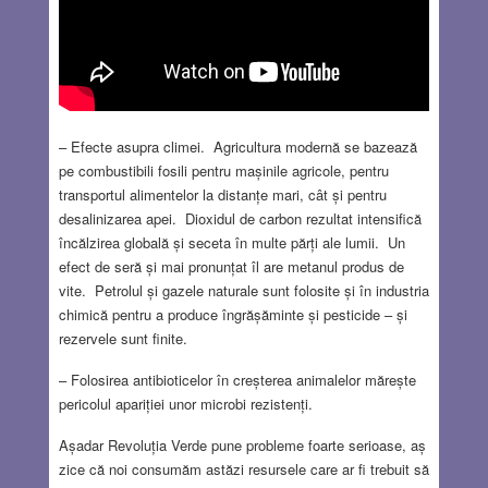
– Efecte asupra climei. Agricultura modernă se bazează
pe combustibili fosili pentru mașinile agricole, pentru
transportul alimentelor la distanțe mari, cât și pentru
desalinizarea apei. Dioxidul de carbon rezultat intensifică
încălzirea globală și seceta în multe părți ale lumii. Un
efect de seră și mai pronunțat îl are metanul produs de
vite. Petrolul și gazele naturale sunt folosite și în industria
chimică pentru a produce îngrășăminte și pesticide – și
rezervele sunt finite.
– Folosirea antibioticelor în creșterea animalelor mărește
pericolul apariției unor microbi rezistenți.
Așadar Revoluția Verde pune probleme foarte serioase, aș
zice că noi consumăm astăzi resursele care ar fi trebuit să