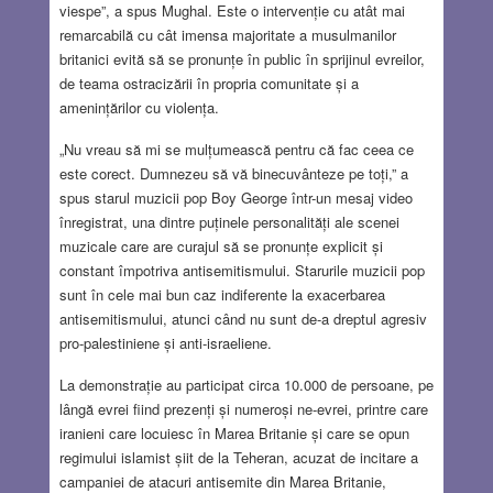
viespe”, a spus Mughal. Este o intervenție cu atât mai
remarcabilă cu cât imensa majoritate a musulmanilor
britanici evită să se pronunțe în public în sprijinul evreilor,
de teama ostracizării în propria comunitate și a
amenințărilor cu violența.
„Nu vreau să mi se mulțumească pentru că fac ceea ce
este corect. Dumnezeu să vă binecuvânteze pe toți,” a
spus starul muzicii pop Boy George într-un mesaj video
înregistrat, una dintre puținele personalități ale scenei
muzicale care are curajul să se pronunțe explicit și
constant împotriva antisemitismului. Starurile muzicii pop
sunt în cele mai bun caz indiferente la exacerbarea
antisemitismului, atunci când nu sunt de-a dreptul agresiv
pro-palestiniene și anti-israeliene.
La demonstrație au participat circa 10.000 de persoane, pe
lângă evrei fiind prezenți și numeroși ne-evrei, printre care
iranieni care locuiesc în Marea Britanie și care se opun
regimului islamist șiit de la Teheran, acuzat de incitare a
campaniei de atacuri antisemite din Marea Britanie,