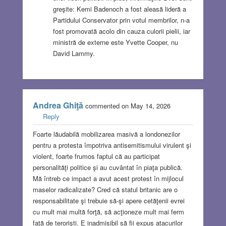
greşite: Kemi Badenoch a fost aleasă lideră a
Partidului Conservator prin votul membrilor, n-a
fost promovată acolo din cauza culorii pielii, iar
ministră de externe este Yvette Cooper, nu
David Lammy.
Andrea Ghiţă
commented on May 14, 2026
Reply
Foarte lăudabilă mobilizarea masivă a londonezilor
pentru a protesta împotriva antisemitismului virulent şi
violent, foarte frumos faptul că au participat
personalităţi politice şi au cuvântat în piaţa publică.
Mă întreb ce impact a avut acest protest în mijlocul
maselor radicalizate? Cred că statul britanic are o
responsabilitate şi trebuie să-şi apere cetăţenii evrei
cu mult mai multă forţă, să acţioneze mult mai ferm
faţă de terorişti. E inadmisibil să fii expus atacurilor