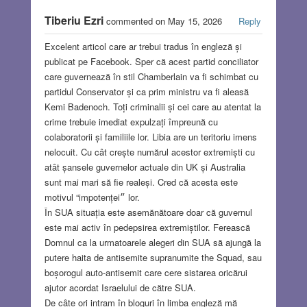
Tiberiu Ezri
commented on May 15, 2026
Reply
Excelent articol care ar trebui tradus în engleză și
publicat pe Facebook. Sper că acest partid conciliator
care guvernează în stil Chamberlain va fi schimbat cu
partidul Conservator și ca prim ministru va fi aleasă
Kemi Badenoch. Toți criminalii și cei care au atentat la
crime trebuie imediat expulzați împreună cu
colaboratorii și familiile lor. Libia are un teritoriu imens
nelocuit. Cu cât crește numărul acestor extremiști cu
atât șansele guvernelor actuale din UK și Australia
sunt mai mari să fie realeși. Cred că acesta este
motivul “impotenței״ lor.
În SUA situația este asemănătoare doar că guvernul
este mai activ în pedepsirea extremiștilor. Ferească
Domnul ca la urmatoarele alegeri din SUA să ajungă la
putere haita de antisemite supranumite the Squad, sau
boșorogul auto-antisemit care cere sistarea oricărui
ajutor acordat Israelului de către SUA.
De câte ori intram în bloguri în limba engleză mă