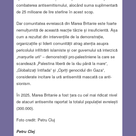
combaterea antisemitismului, alocând suma suplimentară
de 25 milioane de lire sterline în acest scop.
Dar comunitatea evreiască din Marea Britanie este foarte
nemulțumită de această reacție târzie și insuficientă. Așa
cum a rezultat din intervențiile de la demonstrație,
organizațiile și liderii comunității atrag atenția asupra
pericolului infiltrării islamiste și cer guvernului să interzică
„marșurile urii” – demonstrații pro-palestiniene la care se
scandează „Palestina liberă de la râu până la mare”,
„Globalizați Intifada” și „Opriți genocidul din Gaza”,
considerate incitare la ură antisemită mascată ca anti-
sionism.
În 2025, Marea Britanie a fost țara cu cel mai ridicat nivel
de atacuri antisemite raportat la totalul populației evreiești
(300.000).
Foto credit: Petru Cluj
Petru Clej