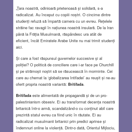
„Țara noastră, odinioară prietenoasă și solidară, s-a
radicalizat. Au început cu copiii noștri. O cincime dintre
studenți refuză să împartă camera cu un evreu. Rețelele
străine fac ravagii în națiunea noastră insulară. De la Iran
până la Frăția Musulmană, răspândesc ura atât de
eficient, încât Emiratele Arabe Unite nu mai trimit studenți
aici.
Și care a fost răspunsul guvernelor succesive și al
poliției? O politică de conciliere care i-ar face pe Churchill
și pe strămoșii noștri să se răsucească în morminte. Cei
care au chemat la ‘globalizarea Intifadei’ au reușit și ne-au
oferit propria noastră variantă:
Britifada
.
Britifada
este alimentată de propagandă și de un pro-
palestinianism obsesiv. Ei au transformat decența noastră
britanică într-o armă, scandalizând-o cu conținut abil care
prezintă statul evreu ca fiind unic în răutate. Ei au
radicalizat musulmanii britanici prin predici aprinse și
îndemnuri online la violență. Dintr-o dată, Orientul Mijlociu,