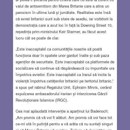
valul de antisemitism din Marea Britanie care a atins un
paroxism în ultima lună și jumătate. Realitatea este însă
că evreii britanici sunt sub stare de asediu, iar vorbitorii la
demonstrația care a avut loc în față la Downing Street 10,
reședința prim-ministrului Keir Starmer, au făcut acest
lucru cât se poate de clar.
„Este inacceptabil ca comunitățile noastre să poată
funcționa doar în spatele unor garduri înalte și sub paza
agenților de securitate. Este inacceptabil ca platformele de
socializare să continue să răspândească cu impunitate ura
împotriva evreilor. Este inacceptabil ca Iranul să incite la
violență împotriva cetățenilor britanici pe teritoriul britanic,”
a spus șef rabinul Regatului Unit, Ephraim Mirvis, cerând
expulzarea ambasadorului iranian și interzicerea Gărzii
Revoluționare Islamice (IRGC).
Cea mai aplaudată intervenție a aparținut lui Badenoch:
„Am promis că vă voi fi alături. Am promis că voi face tot
ce-mi stă în putință pentru a vă arăta că nu sunteți singuri