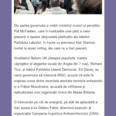
Din partea guvernului a vorbit ministrul muncii și pensiilor,
Pat McFadden, care în huiduielile unei părți a celor
prezenți a repetat obișnuitele platitudini ale liderilor
Partidului Laburist, în frunte cu premierul Keir Starmer,
invitat la acest miting, dar care nu a fost prezent.
Viceliderul Reform UK (dreapta populistă, marele
câștigător al alegerilor locale din Anglia din 7 mai), Richard
Tice, și liderul Partidului Liberal Democrat, Ed Davey, au
cerut guvernului să interzică IRGC, acuzat că este la
originea unora dintre recentele atentate teroriste antisemite
și a Frăției Musulmane, acuzată de infiltrarea și
radicalizarea unor organizații civice din Marea Britanie.
O intervenție pe cât de energică, pe atât de aplaudată a
fost aceea a lui Gideon Falter, directorul executiv al
organizației Campania Împotriva Antisemitismului (CAA):