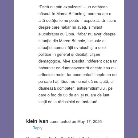
“Dacă nu prin expulzare” – un cetățean
născut în Marea Britanie și care nu are o
altă cetățenie nu poate fi expulzat. Un lucru
despre care habar nu aveți, similară
elucubrației cu Libia. Habar nu aveți despre
situația din Marea Britanie, inclusiv a
situației comunității evreiești și a celei
politice în general și debitați clișee
demagogice. Mi-e absolut indiferent dacă un
habarnist ca dumneavoastră citește sau nu
articolele mele. Iar coomentarii inepte ca cel
pe care l-ați făcut nu numai că nu ajută, ci
dăunează combaterii antisemitismului, pe
care o fac de 35 de ani și nu am de luat
lecții de la războinici de tastatură.
klein ivan
commented on May 17, 2026
Reply