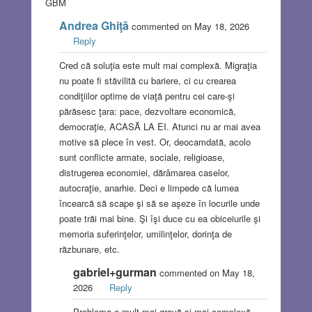
GBM
Andrea Ghiţă
commented on May 18, 2026
Reply
Cred că soluţia este mult mai complexă. Migraţia
nu poate fi stăvilită cu bariere, ci cu crearea
condiţiilor optime de viaţă pentru cei care-şi
părăsesc ţara: pace, dezvoltare economică,
democraţie, ACASĂ LA EI. Atunci nu ar mai avea
motive să plece în vest. Or, deocamdată, acolo
sunt conflicte armate, sociale, religioase,
distrugerea economiei, dărâmarea caselor,
autocraţie, anarhie. Deci e limpede că lumea
încearcă să scape şi să se aşeze în locurile unde
poate trăi mai bine. Şi îşi duce cu ea obiceiurile şi
memoria suferinţelor, umilinţelor, dorinţa de
răzbunare, etc.
gabriel+gurman
commented on May 18,
2026
Reply
Problema e mult mai gravă si mai complexă.