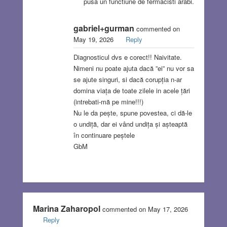
pusa un functiune de fermacisti arabi.
gabriel+gurman
commented on
May 19, 2026
Reply
Diagnosticul dvs e corect!! Naivitate.
Nimeni nu poate ajuta dacă ”ei” nu vor sa
se ajute singuri, si dacă corupția n-ar
domina viața de toate zilele in acele țări
(intrebati-mă pe mine!!!)
Nu le da pește, spune povestea, ci dă-le
o undiță, dar ei vând undița și așteaptă
în continuare peștele
GbM
Marina Zaharopol
commented on May 17, 2026
Reply