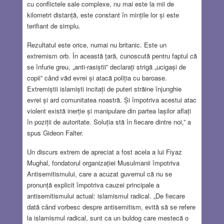
cu conflictele sale complexe, nu mai este la mii de
kilometri distanță, este constant în mințile lor și este
terifiant de simplu.
Rezultatul este orice, numai nu britanic. Este un
extremism orb. În această țară, cunoscută pentru faptul că
se înfurie greu, „anti-rasiștii” declarați strigă „ucigași de
copii” când văd evrei și atacă poliția cu baroase.
Extremiștii islamiști incitați de puteri străine înjunghie
evrei și ard comunitatea noastră. Și împotriva acestui atac
violent există inerție și manipulare din partea lașilor aflați
în poziții de autoritate. Soluția stă în fiecare dintre noi,” a
spus Gideon Falter.
Un discurs extrem de apreciat a fost acela a lui Fiyaz
Mughal, fondatorul organizației Musulmanii împotriva
Antisemitismului, care a acuzat guvernul că nu se
pronunță explicit împotriva cauzei principale a
antisemitismului actual: islamismul radical. „De fiecare
dată când vorbesc despre antisemitism, evită să se refere
la islamismul radical, sunt ca un buldog care mestecă o