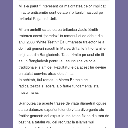
Mi s-a parut f interesant ca majoritatea celor implicati
in acte antisemite sunt cetateni britanici nascuti pe
teritoriul Regatului Unit.
Mi-am amintit ca autoarea britanica Zadie Smith
trateaza acest “paradox” in romanul ei de debut din
anul 2000 “White Teeth.” Ea urmareste traiectoriile a
doi frati gemeni nacuti in Marea Britanie intr-o familie
originara din Bangladesh. Tatal trimite pe unul din fii
sai in Bangladesh pentru a i se inculca valorile
traditionale islamice. Rezultatul e ca acest fiu devine
un ateist convins atras de stiinta.
In schimb, fiul ramas in Marea Britanie se
radicalizeaza si adera la o fratie fundamentalista
musulmana.
S-ar putea ca aceste trasee de viata diametral opuse
sa se datoreze experientelor de viata divergente ale
fratilor gemeni: cel expus la realitatea fizica din tara de
bastina a tatalui vs. cel recrutat la islamismul