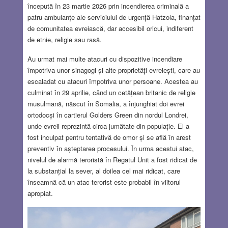
începută în 23 martie 2026 prin incendierea criminală a
patru ambulanțe ale serviciului de urgență Hatzola, finanțat
de comunitatea evreiască, dar accesibil oricui, indiferent
de etnie, religie sau rasă.
Au urmat mai multe atacuri cu dispozitive incendiare
împotriva unor sinagogi și alte proprietăți evreiești, care au
escaladat cu atacuri împotriva unor persoane. Acestea au
culminat în 29 aprilie, când un cetățean britanic de religie
musulmană, născut în Somalia, a înjunghiat doi evrei
ortodocși în cartierul Golders Green din nordul Londrei,
unde evreii reprezintă circa jumătate din populație. El a
fost inculpat pentru tentativă de omor și se află în arest
preventiv în așteptarea procesului. În urma acestui atac,
nivelul de alarmă teroristă în Regatul Unit a fost ridicat de
la substanțial la sever, al doilea cel mai ridicat, care
înseamnă că un atac terorist este probabil în viitorul
apropiat.