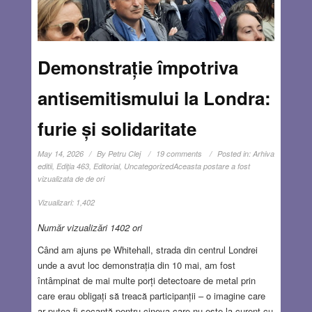
Demonstrație împotriva
antisemitismului la Londra:
furie și solidaritate
May 14, 2026
By
Petru Clej
19 comments
Posted in:
Arhiva
editii
,
Ediţia 463
,
Editorial
,
Uncategorized
Aceasta postare a fost
vizualizata de de ori
Vizualizari:
1,402
Număr vizualizări 1402 ori
Când am ajuns pe Whitehall, strada din centrul Londrei
unde a avut loc demonstrația din 10 mai, am fost
întâmpinat de mai multe porți detectoare de metal prin
care erau obligați să treacă participanții – o imagine care
ar putea fi șocantă pentru cineva care nu este la curent cu