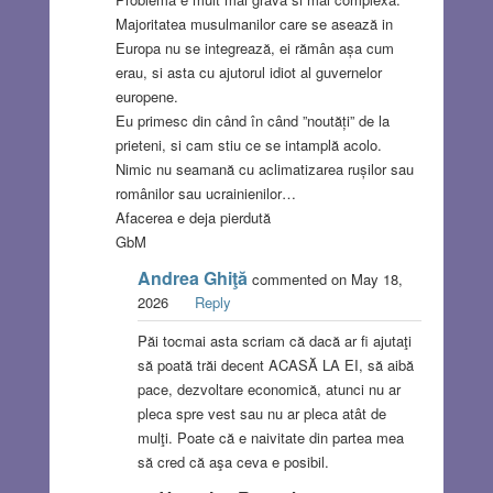
Majoritatea musulmanilor care se asează in
Europa nu se integrează, ei rămân așa cum
erau, si asta cu ajutorul idiot al guvernelor
europene.
Eu primesc din când în când ”noutăți” de la
prieteni, si cam stiu ce se intamplă acolo.
Nimic nu seamană cu aclimatizarea rușilor sau
românilor sau ucrainienilor…
Afacerea e deja pierdută
GbM
Andrea Ghiţă
commented on May 18,
2026
Reply
Păi tocmai asta scriam că dacă ar fi ajutaţi
să poată trăi decent ACASĂ LA EI, să aibă
pace, dezvoltare economică, atunci nu ar
pleca spre vest sau nu ar pleca atât de
mulţi. Poate că e naivitate din partea mea
să cred că aşa ceva e posibil.