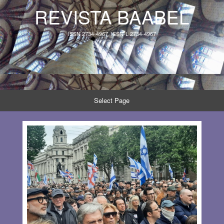
REVISTA BAABEL
ISSN 2734-4967, ISSN-L 2734-4967
Select Page