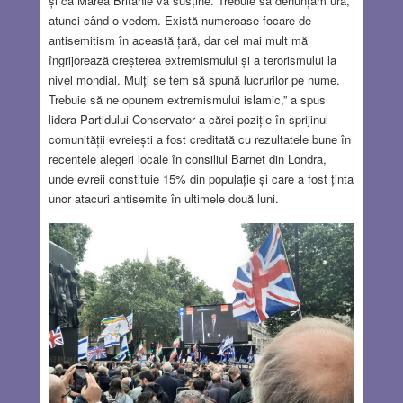
și că Marea Britanie vă susține. Trebuie să denunțăm ura,
atunci când o vedem. Există numeroase focare de
antisemitism în această țară, dar cel mai mult mă
îngrijorează creșterea extremismului și a terorismului la
nivel mondial. Mulți se tem să spună lucrurilor pe nume.
Trebuie să ne opunem extremismului islamic,” a spus
lidera Partidului Conservator a cărei poziție în sprijinul
comunității evreiești a fost creditată cu rezultatele bune în
recentele alegeri locale în consiliul Barnet din Londra,
unde evreii constituie 15% din populație și care a fost ținta
unor atacuri antisemite în ultimele două luni.