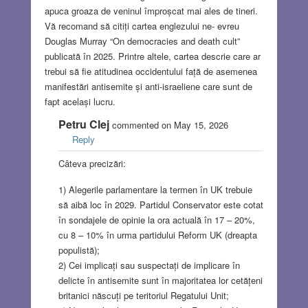
apuca groaza de veninul împroșcat mai ales de tineri.
Vă recomand să citiți cartea englezului ne- evreu
Douglas Murray “On democracies and death cult”
publicată în 2025. Printre altele, cartea descrie care ar
trebui să fie atitudinea occidentului față de asemenea
manifestări antisemite și anti-israeliene care sunt de
fapt același lucru.
Petru Clej
commented on May 15, 2026
Reply
Câteva precizări:
1) Alegerile parlamentare la termen în UK trebuie
să aibă loc în 2029. Partidul Conservator este cotat
în sondajele de opinie la ora actuală în 17 – 20%,
cu 8 – 10% în urma partidului Reform UK (dreapta
populistă);
2) Cei implicați sau suspectați de implicare în
delicte în antisemite sunt în majoritatea lor cetățeni
britanici născuți pe teritoriul Regatului Unit;