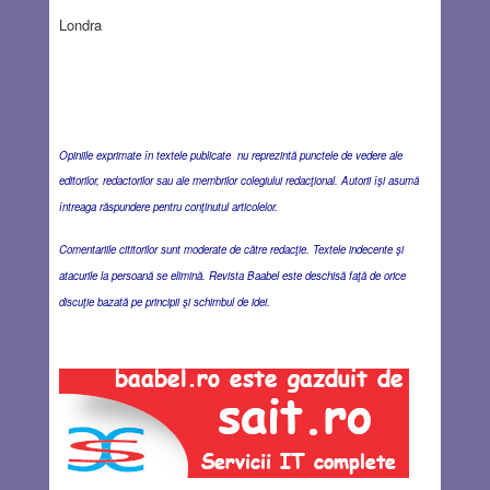
Londra
Opiniile exprimate în textele publicate nu reprezintă punctele de vedere ale
editorilor, redactorilor sau ale membrilor colegiului redacţional. Autorii îşi asumă
întreaga răspundere pentru conţinutul articolelor.
Comentariile cititorilor sunt moderate de către redacţie. Textele indecente şi
atacurile la persoană se elimină. Revista Baabel este deschisă faţă de orice
discuţie bazată pe principii şi schimbul de idei.