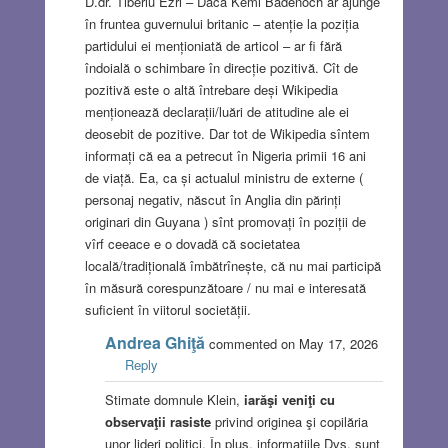
D.dr. Tiberiu Ezri – Dacă Kemi Badenoch ar ajunge
în fruntea guvernului britanic – atenție la poziția
partidului ei menționiată de articol – ar fi fără
îndoială o schimbare în direcție pozitivă. Cît de
pozitivă este o altă întrebare deși Wikipedia
menționează declarații/luări de atitudine ale ei
deosebit de pozitive. Dar tot de Wikipedia sîntem
informați că ea a petrecut în Nigeria primii 16 ani
de viață. Ea, ca și actualul ministru de externe (
personaj negativ, născut în Anglia din părinți
originari din Guyana ) sînt promovați în poziții de
vîrf ceeace e o dovadă că societatea
locală/tradițională îmbătrînește, că nu mai participă
în măsură corespunzătoare / nu mai e interesată
suficient în viitorul societății.
Andrea Ghiţă
commented on May 17, 2026
Reply
Stimate domnule Klein,
iarăşi veniţi cu
observaţii rasiste
privind originea şi copilăria
unor lideri politici. În plus, informaţiile Dvs. sunt