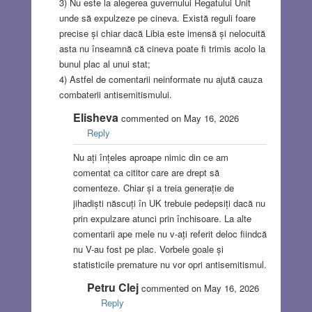
3) Nu este la alegerea guvernului Regatului Unit
unde să expulzeze pe cineva. Există reguli foare
precise și chiar dacă Libia este imensă și nelocuită
asta nu înseamnă că cineva poate fi trimis acolo la
bunul plac al unui stat;
4) Astfel de comentarii neinformate nu ajută cauza
combaterii antisemitismului.
Elisheva
commented on May 16, 2026
Reply
Nu ați înțeles aproape nimic din ce am
comentat ca cititor care are drept să
comenteze. Chiar și a treia generație de
jihadiști născuți în UK trebuie pedepsiți dacă nu
prin expulzare atunci prin închisoare. La alte
comentarii ape mele nu v-ați referit deloc fiindcă
nu V-au fost pe plac. Vorbele goale și
statisticile premature nu vor opri antisemitismul.
Petru Clej
commented on May 16, 2026
Reply