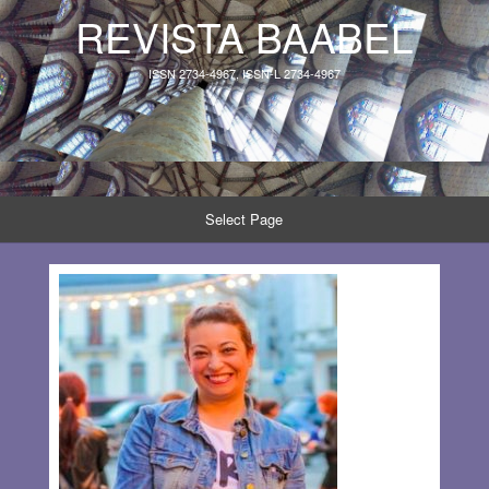
REVISTA BAABEL
ISSN 2734-4967, ISSN-L 2734-4967
Select Page