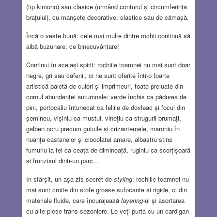
(tip kimono) sau clasice (urmând conturul și circumferința
brațului), cu manșete decorative, elastice sau de cămașă.
Încă o veste bună: cele mai multe dintre rochii continuă să
aibă buzunare, ce binecuvântare!
Continui în același spirit: rochiile toamnei nu mai sunt doar
negre, gri sau cafenii, ci ne sunt oferite într-o foarte
artistică paletă de culori și imprimeuri, toate preluate din
cornul abundenței autumnale: verde închis ca pădurea de
pini, portocaliu întunecat ca feliile de dovleac și focul din
șemineu, vișiniu ca mustul, vinețiu ca strugurii brumați,
galben ocru precum gutuile și crizantemele, maroniu în
nuanța castanelor și ciocolatei amare, albastru stins
fumuriu la fel ca ceața de dimineață, ruginiu ca scorțișoară
și frunzișul dintr-un parc…
In sfârșit, un așa-zis secret de
styling
: rochiile toamnei nu
mai sunt croite din stofe groase sufocante și rigide, ci din
materiale fluide, care încurajează
layering
-ul și asortarea
cu alte piese trans-sezoniere. Le veți purta cu un cardigan