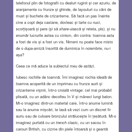
telefonul plin de fotografii cu dealuri ruginii și cer azuriu, de
aranjamente cu frunze și ghinde, de layouturi cu căni de
must și buchete de crizanteme. Să facă un pas înainte
cine a copt deja castane, dovleac și tarte cu nuci,
scorțișoară și pere (și să
share
-uiască și reteta, pls). și nu
enumăr lucrurile astea cu cinism, din contra: toamna asta
a fost de vis și a fost un vis. Nimeni nu poate face misto
de o dupa-amiză însorită de duminica în noiembrie, nu-i
așa?
Ceea ce mă aduce la subiectul meu de astăzi.
Iubesc rochiile de toamnă. Îmi imaginez rochia ideală de
toamna acoperită de un imprimeu cu frunze aurii și
crizanteme vișinii, într-o croială vintage: cel mai probabil
plisată, cu un adânc decolteu în V și mâneci lungi balon.
Mi-o imaginez dintr-un material care, într-o anume lumină
sau la anume mișcări, te lasă să vezi cum un discret fir
auriu sau de culoare bronzului strălucește în țesătură. Mi-o
imaginez purtată cu un
trench
clasic, cu un sacou în
carouri British, cu cizme din piele întoarsă și o geantă