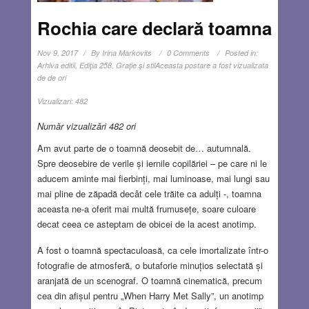
Rochia care declară toamna
Nov 9, 2017
By
Irina Markovits
0 Comments
Posted in:
Arhiva editii
,
Ediţia 258
,
Graţie şi stil
Aceasta postare a fost vizualizata
de de ori
Vizualizari:
482
Număr vizualizări 482 ori
Am avut parte de o toamnă deosebit de… autumnală.
Spre deosebire de verile și iernile copilăriei – pe care ni le
aducem aminte mai fierbinți, mai luminoase, mai lungi sau
mai pline de zăpadă decât cele trăite ca adulți -, toamna
aceasta ne-a oferit mai multă frumusețe, soare culoare
decat ceea ce asteptam de obicei de la acest anotimp.
A fost o toamnă spectaculoasă, ca cele imortalizate într-o
fotografie de atmosferă, o butaforie minuțios selectată și
aranjată de un scenograf. O toamnă cinematică, precum
cea din afișul pentru „When Harry Met Sally”, un anotimp