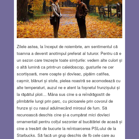
Zilele astea, la început de noiembrie, am sentimentul că
toamna a devenit anotimpul preferat al tuturor. Pentru că e
un sezon care trezește toate simțurile: vedem alte culori și
o altă lumină ca printr-un caleidoscop, gusturile ne cer
scortișoară, mere coapte și dovleac, pipăim catifea,
cașmir, blănuri și stofe, pielea noastră se acomodează cu
alte temperaturi, auzul ne e atent la foșnetul frunzișului și
la răpăitul ploii… Mâna sus cine s-a reîndrăgostit de
plimbările lungi prin parc, cu picioarele prin covorul de
frunze și cu nasul adulmecând mirosul de fum. Să
recunoască deschis cine și-a cumpărat mici dovleci
ornamentali pentru colțul sezonier al bucătăriei de acasă și
cine a tresărit de bucurie la reîntoarcerea PSL-ului de la
Starbucks. Să facă un grup deschis de fb cele care au