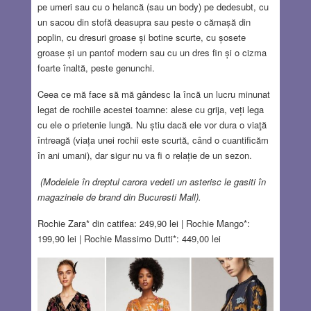
pe umeri sau cu o helancă (sau un body) pe dedesubt, cu
un sacou din stofă deasupra sau peste o cămașă din
poplin, cu dresuri groase și botine scurte, cu șosete
groase și un pantof modern sau cu un dres fin și o cizma
foarte înaltă, peste genunchi.
Ceea ce mă face să mă gândesc la încă un lucru minunat
legat de rochiile acestei toamne: alese cu grija, veți lega
cu ele o prietenie lungă. Nu știu dacă ele vor dura o viaţă
întreagă (viața unei rochii este scurtă, când o cuantificăm
în ani umani), dar sigur nu va fi o relație de un sezon.
(Modelele în dreptul carora vedeti un asterisc le gasiti în
magazinele de brand din Bucuresti Mall).
Rochie Zara* din catifea: 249,90 lei | Rochie Mango*:
199,90 lei | Rochie Massimo Dutti*: 449,00 lei