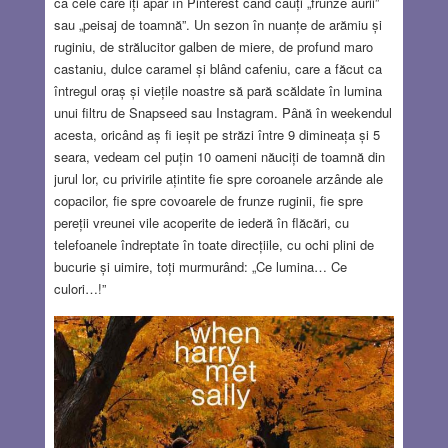
ca cele care iți apar în Pinterest când cauți „frunze aurii”
sau „peisaj de toamnă”. Un sezon în nuanțe de arămiu și
ruginiu, de strălucitor galben de miere, de profund maro
castaniu, dulce caramel și blând cafeniu, care a făcut ca
întregul oraș și viețile noastre să pară scăldate în lumina
unui filtru de Snapseed sau Instagram. Până în weekendul
acesta, oricând aș fi ieșit pe străzi între 9 dimineața și 5
seara, vedeam cel puțin 10 oameni năuciți de toamnă din
jurul lor, cu privirile ațintite fie spre coroanele arzânde ale
copacilor, fie spre covoarele de frunze ruginii, fie spre
pereții vreunei vile acoperite de iederă în flăcări, cu
telefoanele îndreptate în toate direcțiile, cu ochi plini de
bucurie și uimire, toți murmurând: „Ce lumina… Ce
culori…!”