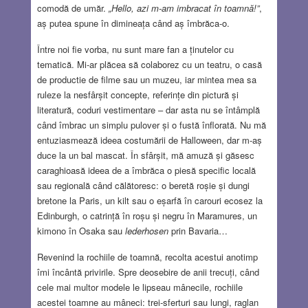
comodă de umăr.
„Hello, azi m-am imbracat în toamnă!”
,
aș putea spune în dimineața când aș îmbrăca-o.
Între noi fie vorba, nu sunt mare fan a ținutelor cu
tematică. Mi-ar plăcea să colaborez cu un teatru, o casă
de productie de filme sau un muzeu, iar mintea mea sa
ruleze la nesfârșit concepte, referințe din pictură și
literatură, coduri vestimentare – dar asta nu se întâmplă
când îmbrac un simplu pulover și o fustă înflorată. Nu mă
entuziasmează ideea costumării de Halloween, dar m-aș
duce la un bal mascat. În sfârșit, mă amuză și găsesc
caraghioasă ideea de a îmbrăca o piesă specific locală
sau regională când călătoresc: o beretă roșie și dungi
bretone la Paris, un kilt sau o eșarfă în carouri ecosez la
Edinburgh, o catrință în roșu și negru în Maramures, un
kimono în Osaka sau
lederhosen
prin Bavaria…
Revenind la rochiile de toamnă, recolta acestui anotimp
îmi încântă privirile. Spre deosebire de anii trecuți, când
cele mai multor modele le lipseau mânecile, rochiile
acestei toamne au mâneci: trei-sferturi sau lungi, raglan