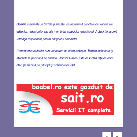
Opiniile exprimate în textele publicate nu reprezintă punctele de vedere ale
editorilor, redactorilor sau ale membrilor colegiului redacţional. Autorii îşi asumă
întreaga răspundere pentru conţinutul articolelor.
Comentariile cititorilor sunt moderate de către redacţie. Textele indecente şi
atacurile la persoană se elimină. Revista Baabel este deschisă faţă de orice
discuţie bazată pe principii şi schimbul de idei.